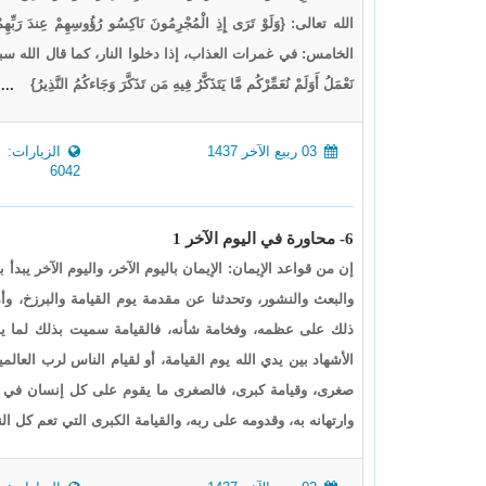
الله تعالى: {وَلَوْ تَرَى إِذِ الْمُجْرِمُونَ نَاكِسُو رُؤُوسِهِمْ عِندَ رَبِّهِمْ 
الخامس: في غمرات العذاب، إذا دخلوا النار، كما قال الله سبحانه وتعالى: {وَه
نَعْمَلُ أَوَلَمْ نُعَمِّرْكُم مَّا يَتَذَكَّرُ فِيهِ مَن تَذَكَّرَ وَجَاءكُمُ النَّذِيرُ}
...
03 ربيع الآخر 1437
الزيارات:
6042
6- محاورة في اليوم الآخر 1
إن من قواعد الإيمان: الإيمان باليوم الآخر، واليوم الآخر يبد
والبعث والنشور، وتحدثنا عن مقدمة يوم القيامة والبرزخ، وأ
ذلك على عظمه، وفخامة شأنه، فالقيامة سميت بذلك لما يقوم 
الأشهاد بين يدي الله يوم القيامة، أو لقيام الناس لرب العا
صغرى، وقيامة كبرى، فالصغرى ما يقوم على كل إنسان في 
وارتهانه به، وقدومه على ربه، والقيامة الكبرى التي تعم كل ا