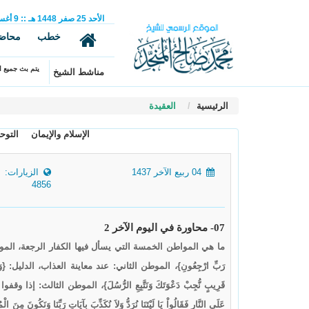
الأحد
25
صفر
1448 هـ
::
9
أغ
خطب
محاض
يتم بث جميع ال
مناشط الشيخ
الرئيسية
العقيدة
الإسلام والإيمان
التوحي
04 ربيع الآخر 1437
الزيارات:
4856
07- محاورة في اليوم الآخر 2
ما هي المواطن الخمسة التي يسأل فيها الكفار الرجعة، الموطن الأول
رَبِّ ارْجِعُونِ}، الموطن الثاني: عند معاينة العذاب، الدليل: {وَأَنذِرِ النَّاسَ
قَرِيبٍ نُّجِبْ دَعْوَتَكَ وَنَتَّبِعِ الرُّسُلَ}، الموطن الثالث: إذا وقف
عَلَى النَّارِ فَقَالُواْ يَا لَيْتَنَا نُرَدُّ وَلاَ نُكَذِّبَ بِآيَاتِ رَبِّن