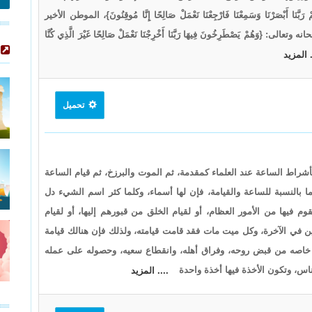
رَبَّنَا أَبْصَرْنَا وَسَمِعْنَا فَارْجِعْنَا نَعْمَلْ صَالِحًا إِنَّا مُوقِنُونَ}، الموطن الأخير
ُمْ يَصْطَرِخُونَ فِيهَا رَبَّنَا أَخْرِجْنَا نَعْمَلْ صَالِحًا غَيْرَ الَّذِي كُنَّا
. المزيد
تحميل
أ بأشراط الساعة عند العلماء كمقدمة، ثم الموت والبرزخ، ثم قيام الساعة
ما بالنسبة للساعة والقيامة، فإن لها أسماء، وكلما كثر اسم الشيء دل
فيها من الأمور العظام، أو لقيام الخلق من قبورهم إليها، أو لقيام
لمين في الآخرة، وكل ميت مات فقد قامت قيامته، ولذلك فإن هنالك قيامة
خاصه من قبض روحه، وفراق أهله، وانقطاع سعيه، وحصوله على عمله
لناس، وتكون الأخذة فيها أخذة واحدة
.... المزيد