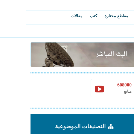
مقاطع مختارة
كتب
مقالات
608000
متابع
التصنيفات الموضوعية