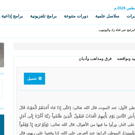
سطس
2026 م
رات
سلاسل علمية
دورات متنوعة
برامج تلفزيونية
برامج إذاعية
برامج عبر قناة زاد واليوتيوب
د ونواقضه
فرق ومذاهب وأديان
تحميل
: عند الموت، قال الله تعالى: {حَتَّى إِذَا جَاء أَحَدَهُمُ الْمَوْتُ قَالَ
 يَوْمَ يَأْتِيهِمُ الْعَذَابُ فَيَقُولُ الَّذِينَ ظَلَمُواْ رَبَّنَا أَخِّرْنَا إِلَى أَجَلٍ
وا على النار، ورأوا ما فيها من الأهوال، قال الله تعالى: {وَلَوْ تَرَىَ إِذْ وُقِفُواْ
َا وَنَكُونَ مِنَ الْمُؤْمِنِينَ}، الموطن الرابع: عند العرض على الله، إذا وقفوا على ربهم، قال