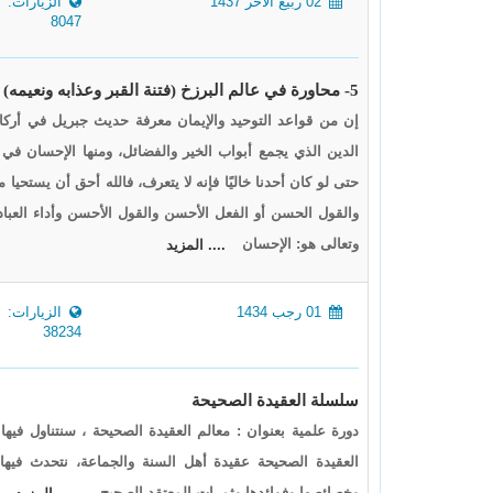
02 ربيع الآخر 1437
الزيارات:
8047
5- محاورة في عالم البرزخ (فتنة القبر وعذابه ونعيمه)
إن من قواعد التوحيد والإيمان معرفة حديث جبريل في أركان
الدين الذي يجمع أبواب الخير والفضائل، ومنها الإحسان في 
حتى لو كان أحدنا خاليًا فإنه لا يتعرف، فالله أحق أن يستحيا
والقول الحسن أو الفعل الأحسن والقول الأحسن وأداء العبادا
وتعالى هو: الإحسان
.... المزيد
01 رجب 1434
الزيارات:
38234
سلسلة العقيدة الصحيحة
دورة علمية بعنوان : معالم العقيدة الصحيحة ، سنتناول فيه
العقيدة الصحيحة عقيدة أهل السنة والجماعة، نتحدث فيها 