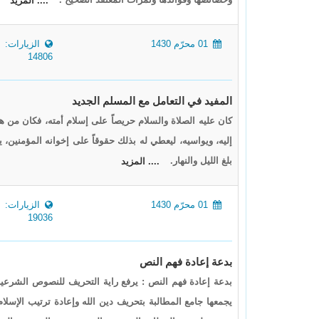
وخصائصها وفوائدها وثمرات المعتقد الصحيح .
.... المزيد
01 محرّم 1430
الزيارات:
14806
المفيد في التعامل مع المسلم الجديد
كان عليه الصلاة والسلام حريصاً على إسلام أمته، فكان من هد
إليه، ويواسيه، ليعطي له بذلك حقوقاً على إخوانه المؤمنين، يج
بلغ الليل والنهار.
.... المزيد
01 محرّم 1430
الزيارات:
19036
بدعة إعادة فهم النص
بدعة إعادة فهم النص : يرفع راية التحريف للنصوص الشرعي
يجمعها جامع المطالبة بتحريف دين الله وإعادة ترتيب الإسلام