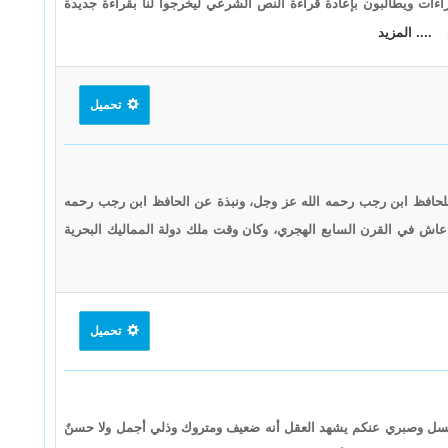
اءات ويطالبون بإعادة قراءة النص الشرعي ليخرجوا لنا بقراءة جديدة
.... المزيد
تحميل
للحافظ ابن رجب رحمه الله عز وجل، ونبذة عن الحافظ ابن رجب رحمه
 عاش في القرن السابع الهجري، وكان وقت ملك دولة المماليك البحرية
تحميل
 وصبري عنكم يشهد العقل أنه ضعيف ومتروك وذلي أجمل ولا حسنٌ