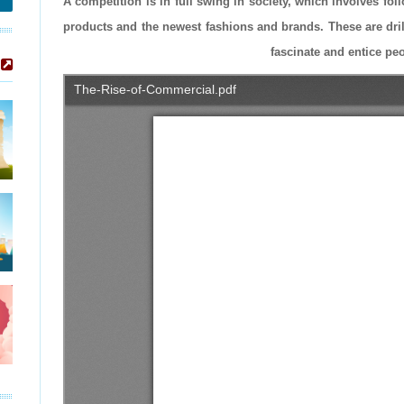
A competition is in full swing in society, which involves fo
products and the newest fashions and brands. These are dril
fascinate and entice pe