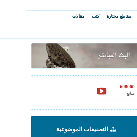
مقاطع مختارة
كتب
مقالات
608000
متابع
التصنيفات الموضوعية