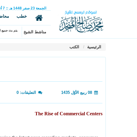
الجمعة
23
صفر
1448 هـ
::
7
أ
خطب
محاض
يتم بث جميع ال
مناشط الشيخ
الرئيسية
الكتب
08 ربيع الأوّل 1435
التعليقات: 0
The Rise of Commercial Centers