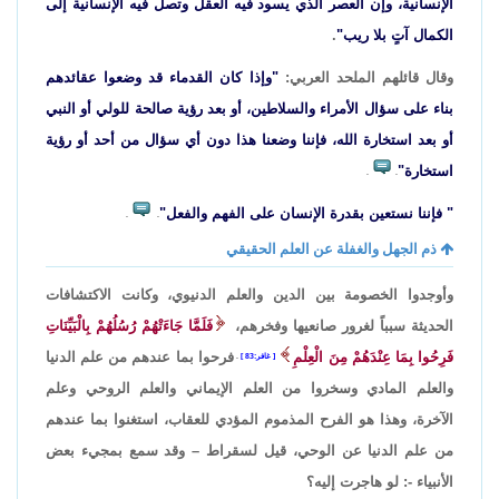
الإنسانية، وإن العصر الذي يسود فيه العقل وتصل فيه الإنسانية إلى
الكمال آتٍ بلا ريب"
.
وقال قائلهم الملحد العربي:
"وإذا كان القدماء قد وضعوا عقائدهم
بناء على سؤال الأمراء والسلاطين، أو بعد رؤية صالحة للولي أو النبي
أو بعد استخارة الله، فإننا وضعنا هذا دون أي سؤال من أحد أو رؤية
استخارة"
.
.
" فإننا نستعين بقدرة الإنسان على الفهم والفعل"
.
.
ذم الجهل والغفلة عن العلم الحقيقي
وأوجدوا الخصومة بين الدين والعلم الدنيوي، وكانت الاكتشافات
الحديثة سبباً لغرور صانعيها وفخرهم،
فَلَمَّا جَاءَتْهُمْ رُسُلُهُمْ بِالْبَيِّنَاتِ
فَرِحُوا بِمَا عِنْدَهُمْ مِنَ الْعِلْمِ
فرحوا بما عندهم من علم الدنيا
غافر:83
.
والعلم المادي وسخروا من العلم الإيماني والعلم الروحي وعلم
الآخرة، وهذا هو الفرح المذموم المؤدي للعقاب، استغنوا بما عندهم
من علم الدنيا عن الوحي، قيل لسقراط – وقد سمع بمجيء بعض
الأنبياء -: لو هاجرت إليه؟