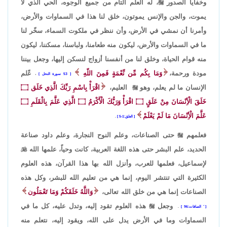
وخفايا الصدور
،
له العلم التام من جميع الوجوه، الحي الذي لا
يموت، والجن والإنس يموتون، خلق لنا هذا في السماوات والأرض،
وأمرنا أن نمشي في الأرض، وأن ننظر في ملكوت السماء، سخّر لنا
ما في السماوات والأرض، ليكون منه طعامنا، ولباسنا، مسكننا، ليكون
منه قوام الحياة، وخلق لنا من أنفسنا أزواج لنسكن إليها، وجعل بيننا
مودة ورحمة،
وَمَا بِكُم مِّن نِّعْمَةٍ فَمِنَ اللّهِ
عّلم
53 سورة النحل
،
الإنسان ما لم يعلم، وهو

العليم،
اقْرَأْ بِاسْمِ رَبِّكَ الَّذِي خَلَق
۝
خَلَقَ الْأِنْسَانَ مِنْ عَلَقٍ
۝
اقْرَأْ وَرَبُّكَ الْأَكْرَمُ
۝
الَّذِي عَلَّمَ بِالْقَلَمِ
۝
عَلَّمَ الْأِنْسَانَ مَا لَمْ يَعْلَمْ
العلق:1-5
.
فعلمهم

حتى الصناعات، وعلم النوح النجارة، وعلم داود صناعة
الحديد، علم البشر حتى هذه اللغة العربية، كانت وحياً، علمها الله

لإسماعيل، فعلمها للعرب، وأنزل الله بها هذا القرآن، هذه العلوم
الكثيرة التي تنتشر اليوم، إنما هي من تعليم الله للبشر، وكل هذه
الصناعات إنما هي من خلق الله تعالى،
وَاللَّهُ خَلَقَكُمْ وَمَا تَعْمَلُون
وجعل

هذه العلوم تقود إليه، وتدل عليه، كل ما في
َ الصافات:96
.
السماوات وما في الأرض يدل على الله، ويقود إليه، نتعلم منه