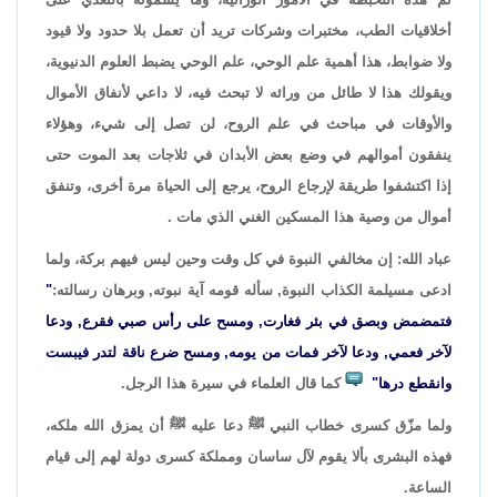
أخلاقيات الطب، مختبرات وشركات تريد أن تعمل بلا حدود ولا قيود
ولا ضوابط، هذا أهمية علم الوحي، علم الوحي يضبط العلوم الدنيوية،
ويقولك هذا لا طائل من ورائه لا تبحث فيه، لا داعي لأنفاق الأموال
والأوقات في مباحث في علم الروح، لن تصل إلى شيء، وهؤلاء
ينفقون أموالهم في وضع بعض الأبدان في ثلاجات بعد الموت حتى
إذا اكتشفوا طريقة لإرجاع الروح، يرجع إلى الحياة مرة أخرى، وتنفق
أموال من وصية هذا المسكين الغني الذي مات .
عباد الله: إن مخالفي النبوة في كل وقت وحين ليس فيهم بركة، ولما
ادعى مسيلمة الكذاب النبوة, سأله قومه آية نبوته, وبرهان رسالته:
"
فتمضمض وبصق في بئر فغارت, ومسح على رأس صبي فقرع, ودعا
لآخر فعمي, ودعا لآخر فمات من يومه, ومسح ضرع ناقة لتدر فيبست
وانقطع درها"
كما قال العلماء في سيرة هذا الرجل.
ولما مزّق كسرى خطاب النبي ﷺ دعا عليه ﷺ أن يمزق الله ملكه،
فهذه البشرى بألا يقوم لآل ساسان ومملكة كسرى دولة لهم إلى قيام
الساعة.