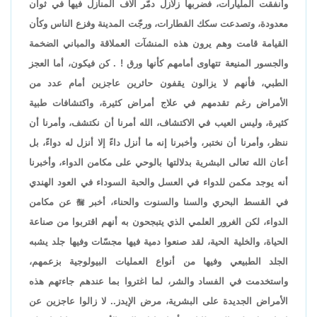
وأنفقت المليارات، فضربها زلازل دمّر آلاف المنازل فيها في ثوان
معدودة، وتصدعت سكك القطارات، ورجّت المدينة وفزع الناس وكأن
القيامة قامت وهم يرون هذه المنشآت العملاقة والمباني الضخمة
والجسور المنيعة تتهاوى أمامهم كأنها ورق ! . كن فيكون، أما العجز
الطبي، فأنهم لا يزالون يقفون حائرين عاجزين أمام عدد من
الأمراض رغم تقدمهم في علاج أمراض كثيرة، واكتشافات طبية
كثيرة، وليس العيب في الاكتشاف، الله أمرنا أن نكتشف، وأمرنا أن
ننظر، وأمرنا أن نختبر، وأخبرنا إنه ما أنزل داءً إلا أنزل له دواءً، بل
أعان الله تعالى البشرية بدلالتها بالوحي على مكامن الدواء، وأخبرنا
أنه يوجد مكمن للدواء في العسل والحبة السوداء في العود الهندي
في القسط البحري والسنا والسنوت والحناء، أخبر

عن مكامن
الدواء، لكن الغرور العلمي الذي يتبجحون به أنهم اقتربوا من صناعة
الحياة، والخلية الحية، لقد صنعوا دمية فيها مجسّات وفيها جلد يشبه
الجلد الطبيعي وفيها من أنواع العمليات البيولوجية بزعمهم،
واستخدمت في الفساد والشر، لما اغتروا بما عندهم جاءتهم هذه
الأمراض الجديدة على البشرية، مرض الإيدز.. لا زالوا عاجزين عن