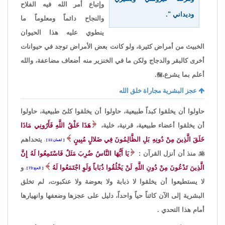
وإتباع أمر الله فيه الفلاح
وديداني ".
والنجاح دائماً ومعلوماً ما
ينطوي عليه هذا الحيوان
الخبيث من أمراض كثيرة، ولو كانت بعض الأمراض توجد في حيوانات
أخرى كالبقر والدجاج ولكن ما في الخنزير منه أضعاف مضاعفة، والله
أعلم بما يشرع،

.
عجز البشرية مجاراة خلق الله
حاولوا أن يخلقوا كبداً طبيعية، حاولوا أن يخلقوا كلىً طبيعية، حاولوا
أن يخلقوا أعضاء طبيعية، قرنية، خلية،
هَذَا خَلْقُ اللَّهِ فَأَرُونِي مَاذَا
خَلَقَ الَّذِينَ مِنْ دُونِهِ بَلِ الظَّالِمُونَ فِي ضَلالٍ مُبِينٍ
يتحداهم
لقمان:11
.

منذ أن أنزل القرآن :
يَا أَيُّهَا النَّاسُ ضُرِبَ مَثَلٌ فَاسْتَمِعُوا لَهُ إِنَّ
الَّذِينَ تَدْعُونَ مِنْ دُونِ اللَّهِ لَنْ يَخْلُقُوا ذُبَاباً وَلَوِ اجْتَمَعُوا لَهُ
و
الحج:73
.
لا يستطيعوا أن يخلقوا لا ذبابة ولا بعوضة ولا عنكبوت، لم تخلق
البشرية إلى الآن كائناً حياً واحداً، دليل على عجزها وضعفها وانهيارها
أمام هذا التحدي .