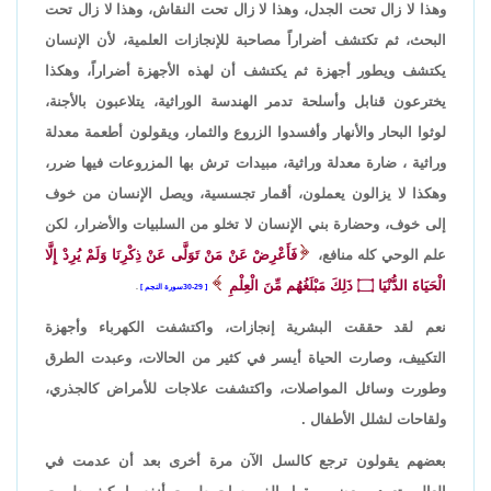
وهذا لا زال تحت الجدل، وهذا لا زال تحت النقاش، وهذا لا زال تحت
البحث، ثم تكتشف أضراراً مصاحبة للإنجازات العلمية، لأن الإنسان
يكتشف ويطور أجهزة ثم يكتشف أن لهذه الأجهزة أضراراً، وهكذا
يخترعون قنابل وأسلحة تدمر الهندسة الوراثية، يتلاعبون بالأجنة،
لوثوا البحار والأنهار وأفسدوا الزروع والثمار، ويقولون أطعمة معدلة
وراثية ، ضارة معدلة وراثية، مبيدات ترش بها المزروعات فيها ضرر،
وهكذا لا يزالون يعملون، أقمار تجسسية، ويصل الإنسان من خوف
إلى خوف، وحضارة بني الإنسان لا تخلو من السلبيات والأضرار، لكن
علم الوحي كله منافع،
فَأَعْرِضْ عَنْ مَنْ تَوَلَّى عَنْ ذِكْرِنَا وَلَمْ يُرِدْ إِلَّا
الْحَيَاةَ الدُّنْيَا
۝
ذَلِكَ مَبْلَغُهُم مِّنَ الْعِلْمِ
29-30سورة النجم
.
نعم لقد حققت البشرية إنجازات، واكتشفت الكهرباء وأجهزة
التكييف، وصارت الحياة أيسر في كثير من الحالات، وعبدت الطرق
وطورت وسائل المواصلات، واكتشفت علاجات للأمراض كالجذري،
ولقاحات لشلل الأطفال .
بعضهم يقولون ترجع كالسل الآن مرة أخرى بعد أن عدمت في