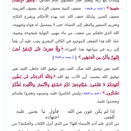
ويتأدب مع ربه، ويعلم عجز المخلوق أمام الخالق،
وَخُلِقَ الْإِنْسَانُ
ضَعِيفا
ضعيف البنية ضعيف الإرادة، ضعيف العزيمة،
ً النساء: من الآية28
.
ضعيف الصبر، ولذلك خفف الله عنه بهذه الأحكام وبشرع النكاح،
وتحريم السفور والنظر إلى النساء، حتى لا يستميل له هواه وشهوته،
الله الذي خلقكم من ضعف، من ماء مهين، النهاية شيخوخة وشيبة،
عباد الله هذا الضعف الموجود في الكائن البشري يجب عليه أن يلجأ
إلى ربه في مواجهة هذا العوراء،
وَإِلَّا تَصْرِفْ عَنِّي كَيْدَهُنَّ أَصْبُ
إِلَيْهِنَّ وَأَكُنْ مِنَ الْجَاهِلِين
َ
يوسف: من الآية33
.
العبد بغير توفيق الله ضال، العبد بغير توفيق الله جاهل، العبد بغير
توفيق الله مفسد، أين الأدب مع الله،
وَاللّهُ أَخْرَجَكُم مِّن بُطُونِ
أُمَّهَاتِكُمْ لاَ تَعْلَمُونَ شَيْئًاوَجَعَلَ لَكُمُ السَّمْعَ وَالْأَبْصَارَ وَالْأَفْئِدَةَ لَعَلَّكُمْ
تَشْكُرُون
وليس لتتكبروا عليه، وتسبوه وتغتروا بعلمكم
َ النحل: من الآية78
.
وتجحدوا علمه.
إذا لم يكن عون من الله
فأول ما يجني عليه
للفتى
اجتهاده
من الذي علم آدم الأسماء كلها؟ من الذي أنزل الكتاب والحكمة؟ من