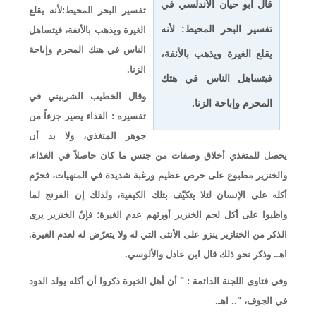
قال أبو حيان الأندلسي في
تفسير البحر المحيط:لأنه يقلع
تفسير البحر المحيط: لأنه
الغيرة ويذهب بالأنفة، فيتساهل
الناس في هتك المحرم وإباحة
يقلع الغيرة ويذهب بالأنفة،
الزنا.
فيتساهل الناس في هتك
وقال الخطيب الشربيني في
المحرم وإباحة الزنا.
تفسيره : الغذاء يصير جزءاً من
جوهر المتغذي، ولا بد أن
يحصل للمتغذي أخلاق وصفات من جنس ما كان حاصلاً في الغذاء،
والخنزير مطبوع على حرص عظيم ورغبة شديدة في المنهيات، فحرّم
أكله على الإنسان لئلا يتكيّف بتلك الكيفية، ولذلك إن الفرنج لما
واظبوا على أكل لحم الخنزير أورثهم عدم الغيرة؛ فإنّ الخنزير يرى
الذكر من الخنازير ينزو على الأنثى التي له ولا يتعرّض له لعدم الغيرة.
اهـ. وذكر نحو ذلك قال ابن عادل والألوسي.
وفي فتاوى اللجنة الدائمة : " أن أهل الخبرة ذكروا أن أكله يولد الدود
في الجوف، ".. اهـ.