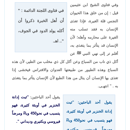
وفي فتاوى الشيخ ابن عثيمين
في فتاوى اللجنة الدائمة : "
قيل : إن من خلق هذا الحيوان
أن أهل الخبرة ذكروا أن
النجس قلة الغيرة، فإذا تغذى
الإنسان به فقد تسلب منه
أكله يولد الدود في الجوف،
الغيرة على محارمه وأهله؛ لأن
".. اهـ.
الإنسان قد يتأثر بما يتغذى به،
أفلم تر إلى نهي النبي ﷺ عن
أكل ذي ناب من السباع وعن أكل كل ذي مخلب من الطير، لأن هذه
السباع وهذه الطيور من طبيعتها العدوان والافتراس فيخشى إذا
تغذى بها الإنسان أن ينال من هذا الطبع لأن الإنسان يتأثر بما يتغذى
به . " انتهـى.
يقول أحد الباحثين:
"ثبت إدانة
يقول أحد الباحثين: "ثبت
الخنزير في أوبئة كثيرة، فهو
إدانة الخنزير في أوبئة كثيرة،
يتسبب في نحو450 وباءً ومرضاً
فهو يتسبب في نحو450 وباءً
فيروسي وبكتيري وديداني ".
ومرضاً فيروسي وبكتيري