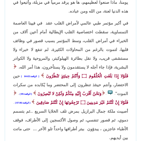
يومنا، ماذا صنعوا لعظيمهم، ها هو يرقد مرمياً في مزبلة، وأتبعوا في
هذه الدنيا لعنة، من الله ومن عباده.
في أكبر مؤتمر طبي عالمي لأمراض القلب عقد في فيينا العاصمة
النمساوية، سقطت اختصاصية القلب الإيطالية أمام أعين آلاف من
الخبراء في أمراض القلب، وسط المؤتمر بسبب قصور في وظائف
قلبها، لتموت بالرغم من المحاولات الكثيرة، لم تنفع لا خبراء ولا
مستشفى قريب، ولا نقل بطائرة الهيلوكبتر، والمروحية ولا الكوادر
البشرية، فإذا جاء أجله لا يستقدمون ولا يستأخرون، هذا أمر الله،
فَلَوْلا إِذَا بَلَغَتِ الْحُلْقُومَ
۝
وَأَنْتُمْ حِينَئِذٍ تَنْظُرُونَ
حين
الواقعة:83-84
الاحتضار، وأنتم حينئذ تنظرون إلى المحتضر وما يُكابده من سكرات
الموت"
وَنَحْنُ أَقْرَبُ إِلَيْهِ مِنْكُمْ وَلَكِنْ لا تُبْصِرُونَ
.
.
الواقعة:85
،
فَلَوْلا إِنْ كُنْتُمْ غَيْرَ مَدِينِينَ
۝
تَرْجِعُونَهَا إِنْ كُنْتُمْ صَادِقِينَ
الواقعة:86-87
.
أصيبت ملكة جمال البرازيل بمرض تلف الخلايا السريع ..ثم بتسمم
دموي، ثم قصور تنفسي، ثم وصول الأكسجين إلى الأطراف، فوقف
الأطباء عاجزين ، يبدؤون ببتر أطرافها واحداً تلو الآخر ... حتى ماتت
بين أيديهم.