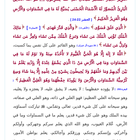
الْبَارِئُ الْمُصَوِّرُ لَهُ الْأَسْمَاءُ الْحُسْنَى يُسَبِّحُ لَهُ مَا فِي السَّمَاوَاتِ وَالْأَرْضِ
وَهُوَ الْعَزِيزُ الْحَكِيمُ
الحشر:22-24
.
الَّذِي خَلَقَ فَسَوَّى
وَالَّذِي قَدَّرَ فَهَدَى
مَالِكَ
الأعلى:2
الانسان:3
الْمُلْكِ تُؤْتِي الْمُلْكَ مَن تَشَاء وَتَنزِعُ الْمُلْكَ مِمَّن تَشَاء وَتُعِزُّ مَن تَشَاء
وَتُذِلُّ مَن تَشَاء
وهو القائم على كل نفس بما كسبت،
26 سورة آل عمران
،
اللَّهُ لا إِلَهَ إِلَّا هُوَ الْحَيُّ الْقَيُّومُ لا تَأْخُذُهُ سِنَةٌ وَلا نَوْمٌ لَهُ مَا فِي
السَّمَاوَاتِ وَمَا فِي الْأَرْضِ مَنْ ذَا الَّذِي يَشْفَعُ عِنْدَهُ إِلَّا بِإِذْنِهِ يَعْلَمُ مَا
بَيْنَ أَيْدِيهِمْ وَمَا خَلْفَهُمْ وَلا يُحِيطُونَ بِشَيْءٍ مِنْ عِلْمِهِ إِلَّا بِمَا شَاءَ وَسِعَ
كُرْسِيُّهُ السَّمَاوَاتِ وَالْأَرْضَ وَلا يَؤُودُهُ حِفْظُهُمَا وَهُوَ الْعَلِيُّ الْعَظِيمُ
لا يؤوده حفظهما : لا يتعبه، لا يشق عليه، لا يعجزه ولا يغلبه،
البقرة:255
وهو سبحانه العلي العظيم: فهو العلي في ذاته، وهو العلي في صفاته،
وهو سبحانه على كل شيء قدير، تعالى وتقدّس،

تباركت أسماؤه،
بيده الملك وهو على كل شيء قدير، يعلم ما في السماوات وما في
الأرض، عّلام الغيوب، وهو الله الذي يعلم سركم وجهركم، وأولكم
وآخركم، وإنسكم وجنكم، ورزقكم وآجالكم، يعلم بواطن الأمور،