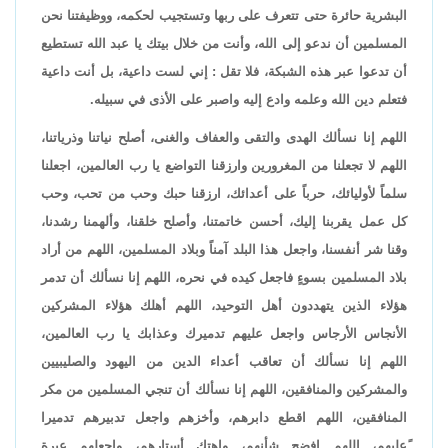
البشرية حائرة حتى تتعرف على ربها وتستجيب لحكمه، ووظيفتنا نحن
المسلمين أن ندعو إلى الله، وأنت من خلال بيتك يا عبد الله تستطيع
أن تدعوا عبر هذه الشبكة، فلا تقل : إني لست داعية، بل أنت داعية
فتعلم دين الله وعلمه وادع إليه واصبر على الأذى في سبيله.
اللهم إنا نسألك الهدى والتقى والعفاف والغنى، أصلح نياتنا وذرياتنا،
اللهم لا تجعلنا من المغرورين وارزقنا التواضع يا رب العالمين، اجعلنا
سلماً لأوليائك، حرباً على أعدائك، ارزقنا حبك وحب من تحب، وحب
كل عمل يقربنا إليك، أحسن خاتمتنا، وأصلح خلقنا، وألهمنا رشدنا،
وقنا شر أنفسنا، واجعل هذا البلد آمناً وبلاد المسلمين، اللهم من أراد
بلاد المسلمين بسوءٍ فاجعل كيده في نحره، اللهم إنا نسألك أن تدمر
هؤلاء الذين يتهددون أهل التوحيد، اللهم أهلك هؤلاء المشركين
الأنجاس الأرجاس واجعل عليهم تدميرك وعذابك يا رب العالمين،
اللهم إنا نسألك أن تعاقب أعداء الدين من اليهود والصليبيين
والمشركين والمنافقين، اللهم إنا نسألك أن تنجي المسلمين من مكر
المنافقين، اللهم اقطع دابرهم، وأخزهم واجعل تدبيرهم تدميرا
ًعليهم، اللهم افضح شأنهم، واهتك أستارهم، واجعلهم عبرة