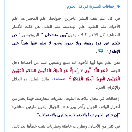
إخفاقات البشرية في كل العلوم
في كل علم يقف البشر عاجزين، جيولجيا، علم المختبرات، علم
الأحياء، علم الطب، علم الهندسة، علم الفلك، هل فكت الأقمار
الصناعية كل الألغاز ؟ لا ، يقول
"وين متشجان "
البروفيسور:
"نحن
نتكلم عن قوة رهيبة، وبلا حدود، ونحن لا نعلم عنها شيئاً على
الإطلاق"
.
.
نحن نعلم عنها أيها الأخوة، لله تسع وتسعين اسم من أحصاها دخل
الجنة،
هُوَ اللَّهُ الَّذِي لا إِلَهَ إِلَّا هُوَ الْمَلِكُ الْقُدُّوسُ السَّلامُ الْمُؤْمِنُ
الْمُهَيْمِنُ الْعَزِيزُ الْجَبَّارُ الْمُتَكَبِّرُ
مالك الملك، ذو الجلال
الحشر:23
.
والإكرام، الحي.
إخفاقات في مجال علاجات التلوث، نظريات متعارضة، فهذا يحذر من
أضرار الهاتف الجوال وآخر يبرر هاتف الجوال، يقول مارتين ستانلي:
"إن نتائج العلوم تبدأ بالاحتمالات، وتنتهي بالاحتمالات"
.
في كثير من الأحيان، ونظريات خاطئة ونظريات يثبت خطأها بعد ذلك،