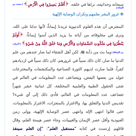
سبحانه وحدانيته، نراها في خلقه،
أَفَلَمْ يَسِيرُوا فِي الْأَرْضِ
محمد: من
الآية10
.
غرور البشر بعلمهم ونكران الوصاية الإلهية
المفترض أن هذه العلوم الدنيوية تزيدنا إيماناً، لأنها تدلنا على الله،
ونرى في مخلوقاته من آياته ما يزيد الذين آمنوا إيماناً،
أَوَلَمْ
يَنْظُرُوا فِي مَلَكُوتِ السَّمَاوَاتِ وَالْأَرْضِ وَمَا خَلَقَ اللَّهُ مِنْ شَيْءٍ
لأعراف:
وما بث من دآبة

، لكن أهل الشقاء لما صار عندهم من علم
من الآية185
الدنيا ما صار، كان ذلك سبباً في غرورهم، كان ذلك سبباً في ازديادهم
كفراً، فلما صارت لديهم الثورة الصناعية والمكتشفات والمخترعات
تتولد من بعضها البعض، ويتضاعف عدد المعلومات في العالم في
شتى الحقول الطبية والعلمية المختلفة، كل ثمانية عشر شهراً
تتضاعف عدد المعلومات في العالم، فأدى ذلك إلى أي شيء؟
تقديس الدنيا والتعلق بها، والاغترار بالمنجزات، الاغترار بالمعلومات،
حتى قالوا انتهى الإله وانتهى عصر الوصاية الإلهية، وولى زمن
العبودية وأفل عصر الإيمان والغيبيات، وجاء عصر هيمنة العلم، وقال
قائلهم إرنست في كتابه
"مستقبل العلم"
:
"إن العلم سينقذ