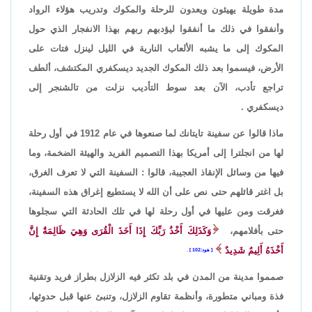
مدة طويلة يهيئون ويعدون للرحلة والمكوك وتدريب هؤلاء الرواد
وأنفقوا في ذلك ما أنفقوا ليؤدبهم ربهم بهذا الانفجار الذي حول
المكوك إلى ما يشبه الألعاب النارية في الليل لينزل فتات على
الأرض، فيسموا بعد ذلك المكوك الجديد ديسكفري المكتشف، ألطف
تراجع تأدب، الآن بعد سوط التأديب نزلت من تالشنجر إلى
ديسكفري .
ماذا قالوا عن سفينة تايتانك لما صنعوها في عام 1912 في أول رحلة
لها من انجلترا إلى أمريكا بهذا التصميم الفريد والهيئة الضخمة، وما
فيها من وسائل الإنقاذ العجيبة، قالوا : السفينة التي لا تعرف الغرق،
بل اغتر قائلهم حتى نص على أن الله لا يستطيع إغراق هذه السفينة،
فغرقت ومن عليها في أول رحلة لها في تلك الحادثة التي سجلوها
حتى بأفلامهم،
وَكَذَلِكَ أَخْذُ رَبِّكَ إِذَا أَخَذَ الْقُرَى وَهِيَ ظَالِمَةٌ إِنَّ
أَخْذَهُ أَلِيمٌ شَدِيدٌ
هود:102
.
صمموا مدينة من المدن في بلد تكثر فيه الزلازل بطراز فريد وتقنية
فذة ومباني متطورة، وأنظمة تقاوم الزلازل، وتنبئ عنها قبل حدوثها،