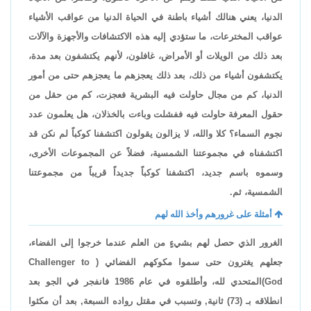
الدنيا، يعني هنالك أشياء باطنة في الحياة الدنيا من عواقب الأشياء
عواقب المخترعات، ما ستؤدي إليه هذه الاكتشافات والأجهزة والآلات
بعد ذلك من الويلات أو الأمراض، غافلون، لأنهم يكتشفون بعد مدة،
يكتشفون أشياء من ذلك، بعد ذلك يعجزهم ما يعجزهم حتى من أمور
الدنيا، كم من مجال حاولت فيه البشرية فعجزت، كم من حقل من
حقول المعرفة حاولت فيه ففشلت وباءت بالخذلان، هل يعلمون عدد
نجوم السماء؟ كلا والله، لا يزالون يقولون اكتشفنا كوكباً لم نكن قد
اكتشفناه في مجموعتنا الشمسية، فضلاً عن المجموعات الأخرى،
وسموه باسم جديد، اكتشفنا كوكباً جديداً قريباً من مجموعتنا
الشمسية، ثم.
أمثلة على غرورهم وأخذ الله لهم
الغرور الذي حصل لهم بشيءٍ من العلم عندما خرجوا إلى الفضاء،
جعلهم يغترون حتى سموا مكوكهم الفضائي (
Challenger to
God
)المتحدي لله، وأطلقوه في عام 1986 فانفجر في الجو بعد
انطلاقه بـ (73) ثانية, وتسبب في مقتل رواده السبعة, بعد أن مكثوا