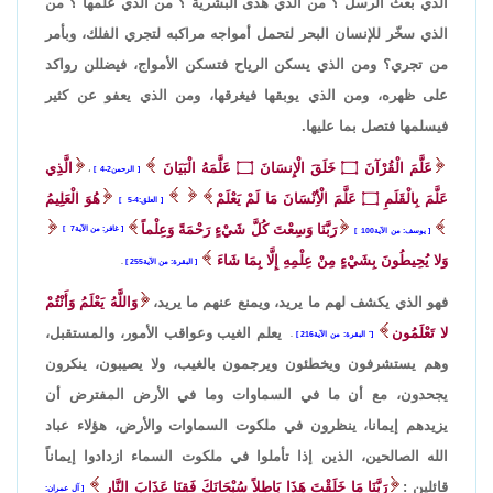
الذي بعث الرسل ؟ من الذي هدى البشرية ؟ من الذي علمها ؟ من
الذي سخّر للإنسان البحر لتحمل أمواجه مراكبه لتجري الفلك، وبأمر
من تجري؟ ومن الذي يسكن الرياح فتسكن الأمواج، فيضللن رواكد
على ظهره، ومن الذي يوبقها فيغرقها، ومن الذي يعفو عن كثير
فيسلمها فتصل بما عليها.
عَلَّمَ الْقُرْآنَ
۝
خَلَقَ الْإِنسَانَ
۝
عَلَّمَهُ الْبَيَانَ
الَّذِي
الرحمن2-4
،
عَلَّمَ بِالْقَلَمِ
۝
عَلَّمَ الْأِنْسَانَ مَا لَمْ يَعْلَمْ
هُوَ الْعَلِيمُ
العلق:4-5
رَبَّنَا وَسِعْتَ كُلَّ شَيْءٍ رَحْمَةً وَعِلْماً
غافر: من الآية7
يوسف: من الآية100
وَلا يُحِيطُونَ بِشَيْءٍ مِنْ عِلْمِهِ إِلَّا بِمَا شَاءَ
البقرة: من الآية255
.
فهو الذي يكشف لهم ما يريد، ويمنع عنهم ما يريد،
وَاللَّهُ يَعْلَمُ وَأَنْتُمْ
لا تَعْلَمُون
يعلم الغيب وعواقب الأمور، والمستقبل،
َ البقرة: من الآية216
.
وهم يستشرفون ويخطئون ويرجمون بالغيب، ولا يصيبون، ينكرون
يجحدون، مع أن ما في السماوات وما في الأرض المفترض أن
يزيدهم إيمانا، ينظرون في ملكوت السماوات والأرض، هؤلاء عباد
الله الصالحين، الذين إذا تأملوا في ملكوت السماء ازدادوا إيماناً
قائلين :
رَبَّنَا مَا خَلَقْتَ هَذَا بَاطِلاً سُبْحَانَكَ فَقِنَا عَذَابَ النَّارِ
آل عمران: