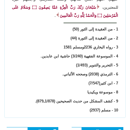
للمعتبرين،
سُبْحَانَ رَبِّكَ رَبِّ الْعِزَّةِ عَمَّا يَصِفُونَ ۝ وَسَلَامٌ عَلَى
الْمُرْسَلِينَ ۝ وَالْحَمْدُ لِلَّهِ رَبِّ الْعَالَمِينَ
.
1 - من العقيدة إلى الثور (50)
2 - من العقيدة إلى الثورة (44)
3 - رواه البخاري 2236ومسلم 1581
4 - الموسوعة الفقهية (3/240) حاشية ابن عابدين.
5 - التحرير والتنوير (1/493)
6 - الترمذي (2038) وصححه الألباني.
7 - ابن كثير(7/547)
8 - موسوعة ويكيديا
9 - كشف المشكل من حديث الصحيحين (1/878ـ879).
10 - مسلم (2937)