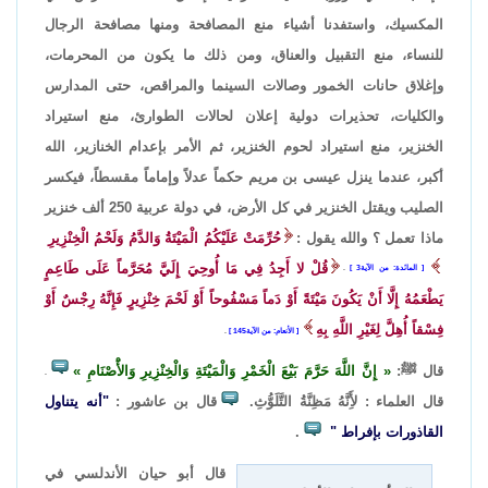
المكسيك، واستفدنا أشياء منع المصافحة ومنها مصافحة الرجال
للنساء، منع التقبيل والعناق، ومن ذلك ما يكون من المحرمات،
وإغلاق حانات الخمور وصالات السينما والمراقص، حتى المدارس
والكليات، تحذيرات دولية إعلان لحالات الطوارئ، منع استيراد
الخنزير، منع استيراد لحوم الخنزير، ثم الأمر بإعدام الخنازير، الله
أكبر، عندما ينزل عيسى بن مريم حكماً عدلاً وإماماً مقسطاً، فيكسر
الصليب ويقتل الخنزير في كل الأرض، في دولة عربية 250 ألف خنزير
ماذا تعمل ؟ والله يقول :
حُرِّمَتْ عَلَيْكُمُ الْمَيْتَةُ وَالدَّمُ وَلَحْمُ الْخِنْزِيرِ
قُلْ لا أَجِدُ فِي مَا أُوحِيَ إِلَيَّ مُحَرَّماً عَلَى طَاعِمٍ
المائدة: من الآية3
.
يَطْعَمُهُ إِلَّا أَنْ يَكُونَ مَيْتَةً أَوْ دَماً مَسْفُوحاً أَوْ لَحْمَ خِنْزِيرٍ فَإِنَّهُ رِجْسٌ أَوْ
فِسْقاً أُهِلَّ لِغَيْرِ اللَّهِ بِهِ
الأنعام: من الآية145
.
قال ﷺ:
إِنَّ اللَّهَ حَرَّمَ بَيْعَ الْخَمْرِ وَالْمَيْتَةِ وَالْخِنْزِيرِ وَالأَْصْنَامِ
.
قال العلماء : لأَِنَّهُ مَظِنَّةُ التَّلَوُّثِ.
قال بن عاشور :
"أنه يتناول
القاذورات بإفراط "
.
قال أبو حيان الأندلسي في