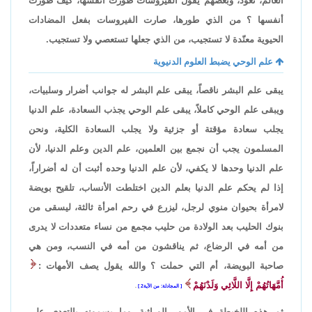
العالم، تعود، وبعضهم يقول الفيروسات طورت أنفسها، كيف طورت
أنفسها ؟ من الذي طورها، صارت الفيروسات بفعل المضادات
الحيوية معنّدة لا تستجيب، من الذي جعلها تستعصي ولا تستجيب.
علم الوحي يضبط العلوم الدنيوية
يبقى علم البشر ناقصاً، يبقى علم البشر له جوانب أضرار وسلبيات،
ويبقى علم الوحي كاملاً، يبقى علم الوحي يجذب السعادة، علم الدنيا
يجلب سعادة مؤقتة أو جزئية ولا يجلب السعادة الكلية، ونحن
المسلمون يجب أن نجمع بين العلمين، علم الدين وعلم الدنيا، لأن
علم الدنيا وحدها لا يكفي، لأن علم الدنيا وحده أثبت أن له أضراراً،
إذا لم يحكم علم الدنيا بعلم الدين اختلطت الأنساب، تلقيح بويضة
لامرأة بحيوان منوي لرجل، ليزرع في رحم امرأة ثالثة، ليسقى من
بنوك الحليب بعد الولادة من حليب مجمع من نساء متعددات لا يدرى
من أمه في الرضاع، ثم يناقشون من أمه في النسب، ومن هي
صاحبة البويضة، أم التي حملت ؟ والله يقول يصف الأمهات :
أُمَّهَاتُهُمْ إِلَّا اللَّائِي وَلَدْنَهُمْ
المجادلة: من الآية2
.
ثم هذه اللخبطة في الأمور الوراثية، وما يسمونه بالتعدي على