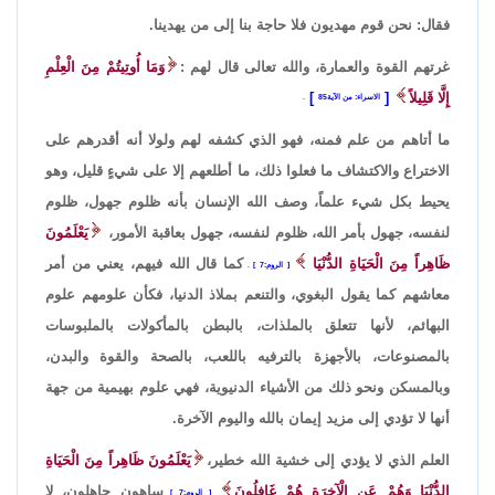
فقال: نحن قوم مهديون فلا حاجة بنا إلى من يهدينا.
غرتهم القوة والعمارة، والله تعالى قال لهم :
وَمَا أُوتِيتُمْ مِنَ الْعِلْمِ
إِلَّا قَلِيلاً
الاسراء: من الآية85
.
ما أتاهم من علم فمنه، فهو الذي كشفه لهم ولولا أنه أقدرهم على
الاختراع والاكتشاف ما فعلوا ذلك، ما أطلعهم إلا على شيءٍ قليل، وهو
يحيط بكل شيء علماً، وصف الله الإنسان بأنه ظلوم جهول، ظلوم
لنفسه، جهول بأمر الله، ظلوم لنفسه، جهول بعاقبة الأمور،
يَعْلَمُونَ
ظَاهِراً مِنَ الْحَيَاةِ الدُّنْيَا
كما قال الله فيهم، يعني من أمر
الروم:7
.
معاشهم كما يقول البغوي، والتنعم بملاذ الدنيا، فكأن علومهم علوم
البهائم، لأنها تتعلق بالملذات، بالبطن بالمأكولات بالملبوسات
بالمصنوعات، بالأجهزة بالترفيه باللعب، بالصحة والقوة والبدن،
وبالمسكن ونحو ذلك من الأشياء الدنيوية، فهي علوم بهيمية من جهة
أنها لا تؤدي إلى مزيد إيمان بالله واليوم الآخرة.
العلم الذي لا يؤدي إلى خشية الله خطير،
يَعْلَمُونَ ظَاهِراً مِنَ الْحَيَاةِ
الدُّنْيَا وَهُمْ عَنِ الْآخِرَةِ هُمْ غَافِلُونَ
ساهون جاهلون، لا
الروم:7