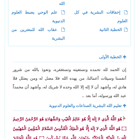
الله
إخفاقات البشرية في كل
علم الوحي يضبط العلوم
العلوم
الدنيوية
الخطبة الثانية
عقاب الله للمغترين من
البشرية
الخطبة الأولى
إن الحمد لله نحمده ونستعينه ونستغفره، ونعوذ بالله من شرور
أنفسنا وسيئات أعمالنا، من يهده الله فلا مضل له ومن يضلل فلا
هادي له، وأشهد أن لا إله إلا الله وحده لا شريك له، وأشهد أن محمداً
عبد الله ورسوله، أما بعد ..
تعليم الله البشرية الصناعات والعلوم الدنيوية
هُوَ اللَّهُ الَّذِي لا إِلَهَ إِلَّا هُوَ عَالِمُ الْغَيْبِ وَالشَّهَادَةِ هُوَ الرَّحْمَنُ الرَّحِيمُ
۝
هُوَ اللَّهُ الَّذِي لا إِلَهَ إِلَّا هُوَ الْمَلِكُ الْقُدُّوسُ السَّلامُ الْمُؤْمِنُ الْمُهَيْمِنُ
الْعَزِيزُ الْجَبَّارُ الْمُتَكَبِّرُ سُبْحَانَ اللَّهِ عَمَّا يُشْرِكُونَ
۝
هُوَ اللَّهُ الْخَالِقُ