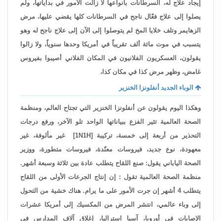
إيجاد علاج له، السرطانات بأنواعها لا زالت الأمور في بداياتها، ولم
يصلوا إلى علاج فعّال ناجح في السرطانات كلها يقضي عليها، مرض
الزهايمر وتلف خلايا المخ لم يتوصلوا إلى الآن إلى علاج ناجح له وهو
يتسبب في موت مائة ألف تقريباً في أمريكا وحدها سنوياً، ولا زالوا
يقولون، العسكريون الفلانيون في المكان الفلاني أصيبوا بفيروس
غامض، وظهر مرض كذا في مكان كذا،
الوباء الجديد أنفلونزا الخنزير
وهكذا اليوم يقولون عن أنفلونزا الخنزير التي تجتاح العالم، ومنظمة
الصحة العالمية تثير الفزع ببياناتها الواحد تلو الآخر، ورفع درجات
التحذير من أربعة إلى خمسة، تركيبة [
H
1
N
1] غير مألوفة، غير
معهودة، نوع جديد، فيروسات معنّدة، فيروسات متطورة، ووزير
الصحة الياباني يقول: صنع اللقاح يتطلب عادة بين ثلاثة وسبعة أشهر.
منظمة الصحة العالمية تقول : إن إنتاج الجرعات الأولى من اللقاح
يتطلب 4 أشهر إن جرت الأمور على ما يرام. هناك خشية من التحول
إلى وباء عالمي، انتشر المرض من المكسيك إلى أمريكا عشرات
الإصابات في أوروبا، آسيا استراليا، إغلاق آلاف المدارس في