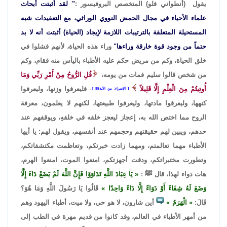
يقول (أنطواني فلو) المتخصص البروفيسور :
" لقد أثبتت أبحاث
علماء الأحياء في مجال الحمض النووي الوراثي، مع التعقيدات شبه
المستحيلة المتعلقة بالترتيبات اللازمة لإيجاد (الحياة) أثبتت أنه لا بد
حتماً من وجود قوة خارقة وراءها"
وراء هذه الحياة، لأنهم فشلوا في
خلق الحياة، وكم من مريض حكم عليه الأطباء باليأس منه فقام، وكم
من شخص قالوا سليم فمات من يومه،
قُلِ الرُّوحُ مِنْ أَمْرِ رَبِّي وَمَا
أُوتِيتُمْ مِنَ الْعِلْمِ إِلَّا قَلِيلاً
فليعرفوا وزنها، وليعرفوا
الإسراء: من الآية85
.
كنهها، وليعرفوا مادتها، وليعرفوا طبيعتها، لكنهم لا يعلمون، معرفة
الروح مما اختص الله به، إعجاز ليعجز خلقه في خلقهِ، ويوقفهم عند
حدهم، ويبين لهم حقيقتهم وحجمهم عند أنفسهم، ويقول لهم: يا أيها
الأطباء مهما تعالمتم، ومهما زادت خبرتكم، وتعاظمت مكتشفاتكم،
وتطورت مختبراتكم، ودقت أجهزتكم، امنعوا الموت، امنعوا الهرم،
هات دواء لهذا، قال ﷺ :
يَا عِبَادَ اللَّهِ تَدَاوَوْا فَإِنَّ اللَّهَ لَمْ يَضَعْ دَاءً إِلَّا
وَضَعَ لَهُ شِفَاءً أَوْ دَوَاءً إِلَّا دَاءً وَاحِدًا
قَالُوا يَا رَسُولَ اللَّهِ وَمَا هُوَ؟
قَالَ:
الْهَرَمُ
أين شارون، لا هو حي، ولا ميت، أطباء اليهود وهم
من أمهر الأطباء في العالم، وقد كانوا من قديم مهرة في الطب إلى