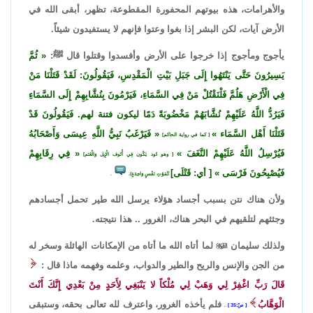
والأهرامات، هذه بيوتهم المحفورة المقطوعة، تظهر، أبقى الله في
الأرض آيات، لكن البشر إذا بغوا وعتوا فإنهم لا يستفيدون شيئاً.
يأجوج ومأجوج إذا خرجوا على الأرض وأفسدوا وقتلوا قال ﷺ:
ثُمَّ
يَسِيرُونَ حَتَّى يَنْتَهُوا إِلَى جَبَلِ بَيْتِ الْمَقْدِسِ، فَيَقُولُونَ: لَقَدْ قَتَلْنَا مَنْ
فِي الْأَرْضِ هَلُمَّ فَلْنَقْتُلْ مَنْ فِي السَّمَاءِ، فَيَرْمُونَ بِنُشَّابِهِمْ إِلَى السَّمَاءِ
فَيَرُدُّ اللَّهُ عَلَيْهِمْ نُشَّابَهُمْ مَخْضُوبَةً دَمًا ليكون فتنة لهم. فَيَقُولُونَ قَدْ
قَتَلْنَا أَهْل السَّمَاء
فَيَرْغَبُ نَبِيُّ اللَّهِ عِيسَى وَأَصْحَابُهُ
[ كما في رواية الحاكم]
فَيُرْسِلُ اللَّهُ عَلَيْهِمْ النَّغَفَ
فِي رِقَابِهِمْ
[ وهو دُود يَكُون فِي أُنُوف الْإِبِل وَالْغَنَم]
فَيُصْبِحُونَ فَرْسَى
[ أي: قَتْلَى]
كَمَوْتِ نَفْسٍ وَاحِدَةٍ).
.
ولأن هناك نتن بسبب أجساد هؤلاء يرسل الله طير تحمل أجسادهم
وجثثهم لتلقيهم في البحر هناك، الغرور .. هذا نتيجته.
ولذلك سليمان

لما أتاه الله ما أتاه من الإمكانات الهائلة وسخر له
من الجن والإنس والريح والطير والدواب، وعلمه وفهمه ماذا قال :
قَالَ رَبِّ اغْفِرْ لِي وَهَبْ لِي مُلْكاً لا يَنْبَغِي لِأَحَدٍ مِنْ بَعْدِي إِنَّكَ أَنْتَ
الْوَهَّابُ
فلم يأخذه الغرور، واعترف لله تعالى بحقه، وستبقى
صّ:35
.