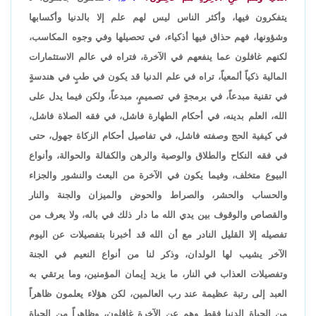
يتفكرون فيها، وأكثر الناس ليس لهم علم إلا بالدنيا وأكسابها
وشؤونها، فهم حذاق فيها أذكياء، في تحصيلها وفي وجوه المكاسب،
لكنهم غافلون عما ينفعهم في الآخرة، فتراه في عالم الاستثمارات
المالية ذكياً ألمعياً، تراه في علم الدنيا قد يكون في طبٍ في هندسةٍ
في تقنية مبدعاً، في برمجةٍ في تصميمٍ، مبدعاً، ولكن فيما يدل على
الله، العلم بدينه، في أحكام الطهارة فاشل، في فقه الصلاة فاشل،
في كيفية الحج وصفته فاشل، في تفاصيل أحكام الزكاة جهول، حتى
في فقه النكاح والطلاق والوصية والرهن والكفالة والحوالة، وأنواع
البيوع متخلف، وفيما يكون في الآخرة من البعث والنشور والجزاء
والحساب والحشر، والصراط والحوض والميزان والجنة والنار
والقصاص والوقوف بين يدي الله ما دار ذلك في باله، ولا يعرف من
تفصيله إلا القليل النادر مع أن الله قد أخبرنا بتفصيلات عن اليوم
الآخر يشيب لها الولدان، وذكر لنا من أنواع النعيم في الجنة
وتفصيلات العذاب في النار، ما يزيد إيمان المؤمنين، وما يرتقي به
العبد إلى رتبة عظيمة عند رب العالمين، لكن هؤلاء يعلمون ظاهراً
من الحياة الدنيا فقط وهم عن الآخرة غافلون، وظاهراً من الحياة