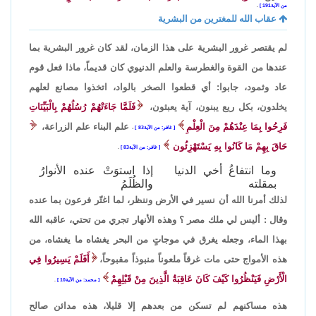
من الآية191
.
عقاب الله للمغترين من البشرية
لم يقتصر غرور البشرية على هذا الزمان، لقد كان غرور البشرية بما
عندها من القوة والغطرسة والعلم الدنيوي كان قديماً، ماذا فعل قوم
عاد وثمود، جابوا: أي قطعوا الصخر بالواد، اتخذوا مصانع لعلهم
يخلدون، بكل ريع يبنون، آية يعبثون،
فَلَمَّا جَاءَتْهُمْ رُسُلُهُمْ بِالْبَيِّنَاتِ
فَرِحُوا بِمَا عِنْدَهُمْ مِنَ الْعِلْمِ
علم البناء علم الزراعة،
غافر: من الآية83
،
حَاقَ بِهِمْ مَا كَانُوا بِهِ يَسْتَهْزِئُون
غافر: من الآية83
.
وما انتفاعُ أخي الدنيا
إذا استوَتْ عنده الأنوارُ
بمقلته
والظُلَمُ
لذلك أمرنا الله أن نسير في الأرض وننظر، لما اغتّر فرعون بما عنده
وقال : أليس لي ملك مصر ؟ وهذه الأنهار تجري من تحتي، عاقبه الله
بهذا الماء، وجعله يغرق في موجاتٍ من البحر يغشاه ما يغشاه، من
هذه الأمواج حتى مات غرقاً ملعوناً منبوذاً مقبوحاً،
أَفَلَمْ يَسِيرُوا فِي
الْأَرْضِ فَيَنْظُرُوا كَيْفَ كَانَ عَاقِبَةُ الَّذِينَ مِنْ قَبْلِهِمْ
محمد: من الآية10
.
هذه مساكنهم لم تسكن من بعدهم إلا قليلا، هذه مدائن صالح