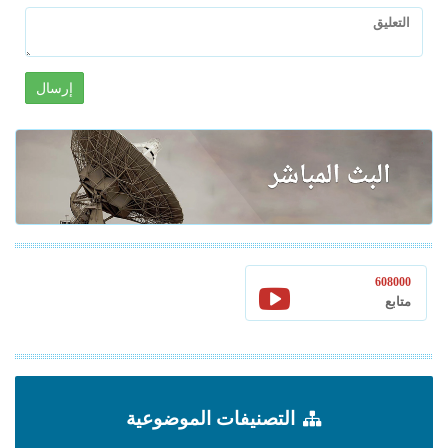
إرسال
608000
متابع
التصنيفات الموضوعية