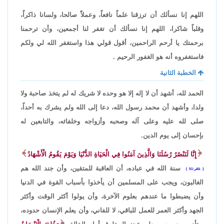
اللهم إنا نسألك أن ترزقنا علماً نافعاً، وعملاًَ صالحا، ولسانا ذاكراً،
وقلباً شاكرا، اللهم إنا نسألك أن تغفر لنا أجمعين، وأن ترحمنا
برحمتك يا أرحم الراحمين، أقول قولي هذا واستغفر الله لي ولكم
فاستغفروه أنه هو الغفور الرحيم .
الخطبة الثانية
الحمد لله، أشهد أن لا إله إلا هو وحده لا شريك له لم يتخذ صاحبة ولا
ولدا، وأشهد أن محمد رسول الله، دعا إلى الله ولم يشرك به أحداً،
صلى لله عليه وعلى آله وصحبه وأزواجه وخلفائه، والتابعين له
بإحسان إلى يوم الدين.
إِنَّا لَنَنْصُرُ رُسُلَنَا وَالَّذِينَ آمَنُوا فِي الْحَيَاةِ الدُّنْيَا وَيَوْمَ يَقُومُ الْأَشْهَادُ
سنة الله في عباده، أن العاقبة للمتقين، وأن جند الله هم
غافر:51
الغالبون، ويجب على المسلمين أن يأخذوا بأسباب القوة في الدنيا
وأن يضبطوا ما عندهم بعلوم الآخرة، وأن يولوا أكثر الوقت وأكثر
الجهد وأكثر العمر للعمل للباقي، لا للفاني، وأن يعلم الإنسان حدوده،