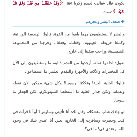
يكون، قال -تعالى- لعبده زكريا

:
وَقَدْ خَلَقْتُكَ مِن قَبْلُ وَلَمْ تَكُ
شَيْئًا
[مريم: 9].
ضعف البشر وعجزهم
والبشر لا يستطيعون مهما بلغوا من القوة، قالوا: الهندسة الوراثية،
وكملنا خريطة الجينيوم، وفعلنا.. وفعلنا.. وخرجنا من المجموعة
الشمسية، وراحت سفننا إلى خارج.
نقول: اخلقوا نملة، أوجدوا من العدم ذبابة، ما يستطيعون إلى الآن
كل المختبرات والآلات والأجهزة والتقدم العلمي ما استطاعوا.
قالوا: الخلية الحية! وفككنا! وسوينا! وكل شيء ممكن الآن نفعله
ونعمله، ولكن جدار الخلية ما استطعنا السيتوبلازم، لكن الجدار ما
سوينا.
لو جاءك شاب متشكك، وقال لك: أنا تأتيني وساوس؟ أو أنا قرأت في
كتب وحضرت وسافرت إلى الخارج، يعني أنا عندي شك في وجود
الله! وعندي في! ما في؟