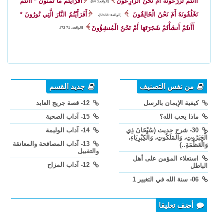
أَأَنتُمْ تَزْرَعُونَهُ أَمْ نَحْنُ الزَّارِعُونَ
أَفَرَأَيْتُم مَّا تُمْنُونَ * أَأَنتُمْ
[الواقعة: 64]،
تَخْلُقُونَهُ أَمْ نَحْنُ الْخَالِقُونَ
أَفَرَأَيْتُمُ النَّارَ الَّتِي تُورُونَ *
[الواقعة: 58-59]،
أَأَنتُمْ أَنشَأْتُمْ شَجَرَتَهَا أَمْ نَحْنُ الْمُنشِؤُونَ
[الواقعة: 71-72].
من نفس التصنيف
جديد القسم
كيفية الإيمان بالرسل
12- قصة جريج العابد
ماذا يحب الله؟
15- آداب الصحبة
30- شرح حديث (سُبْحَانَ ذِي
14- آداب الوليمة
الْجَبَرُوتِ، وَالْمَلَكُوتِ، وَالْكِبْرِيَاءِ،
13- آداب المصافحة والمعانقة
وَالْعَظَمَةِ..)
والتقبيل
استعلاء المؤمن على أهل
12- آداب المزاح
الباطل
06- سنة الله في التغيير 1
أضف تعليقا