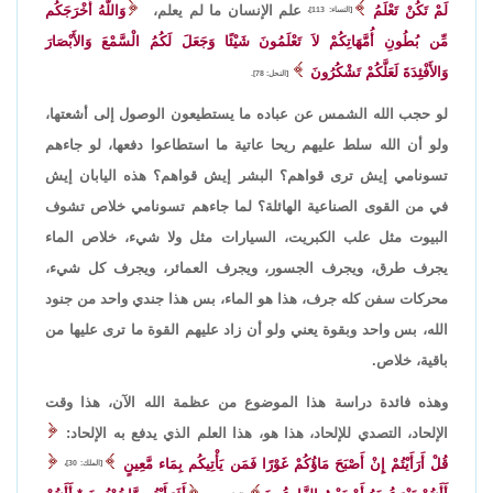
لَمْ تَكُنْ تَعْلَمُ
علم الإنسان ما لم يعلم،
وَاللّهُ أَخْرَجَكُم
[النساء: 113]،
مِّن بُطُونِ أُمَّهَاتِكُمْ لاَ تَعْلَمُونَ شَيْئًا وَجَعَلَ لَكُمُ الْسَّمْعَ وَالأَبْصَارَ
وَالأَفْئِدَةَ لَعَلَّكُمْ تَشْكُرُونَ
[النحل: 78].
لو حجب الله الشمس عن عباده ما يستطيعون الوصول إلى أشعتها،
ولو أن الله سلط عليهم ريحا عاتية ما استطاعوا دفعها، لو جاءهم
تسونامي إيش ترى قواهم؟ البشر إيش قواهم؟ هذه اليابان إيش
في من القوى الصناعية الهائلة؟ لما جاءهم تسونامي خلاص تشوف
البيوت مثل علب الكبريت، السيارات مثل ولا شيء، خلاص الماء
يجرف طرق، ويجرف الجسور، ويجرف العمائر، ويجرف كل شيء،
محركات سفن كله جرف، هذا هو الماء، بس هذا جندي واحد من جنود
الله، بس واحد وبقوة يعني ولو أن زاد عليهم القوة ما ترى عليها من
باقية، خلاص.
وهذه فائدة دراسة هذا الموضوع من عظمة الله الآن، هذا وقت
الإلحاد، التصدي للإلحاد، هذا هو، هذا العلم الذي يدفع به الإلحاد:
قُلْ أَرَأَيْتُمْ إِنْ أَصْبَحَ مَاؤُكُمْ غَوْرًا فَمَن يَأْتِيكُم بِمَاء مَّعِينٍ
[الملك: 30]،