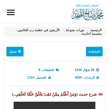
الرئيسية
دورات متنوعة
الأربعون في عظمة رب العالمين -
مقسمة أحاديث
المشاهدة
تحميل
09 شوّال 1438
التعليقات: 0
الزيارات: 8204
التحميل: 1314
06- شرح حديث (وَمَنْ أَظْلَمُ مِمَّنْ ذَهَبَ يَخْلُقُ خَلْقًا كَخَلْقِي..)