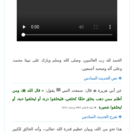
الحمد لله رب العالمين، وصلى الله وسلم وبارك على نبينا محمد،
وعلى آله وصحبه أجمعين.
نص الحديث السادس
عن أبي هريرة

قال: سمعت النبي ﷺ يقول:
قال الله

: ومن
أظلم ممن ذهب يخلق خلقًا كخلقي، فليخلقوا ذرة، أو ليخلقوا حبة، أو
ليخلقوا شعيرة
[رواه البخاري: 5953، ومسلم: 2111].
شرح الحديث السادس
هذا تحدٍ من الله، وبيان عظيم قدرة الله -تعالى-، وأنه الخالق للكبير