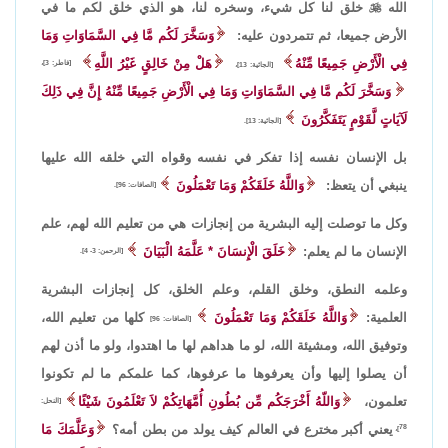
الله

خلق لنا كل شيء، وسخره لنا، هو الذي خلق لكم ما في
الأرض جميعا، ثم تتمردون عليه:
وَسَخَّرَ لَكُم مَّا فِي السَّمَاوَاتِ وَمَا
فِي الْأَرْضِ جَمِيعًا مِّنْهُ
هَلْ مِنْ خَالِقٍ غَيْرُ اللَّهِ
[فاطر: 3]،
[الجاثية: 13]،
وَسَخَّرَ لَكُم مَّا فِي السَّمَاوَاتِ وَمَا فِي الْأَرْضِ جَمِيعًا مِّنْهُ إِنَّ فِي ذَلِكَ
لَآيَاتٍ لَّقَوْمٍ يَتَفَكَّرُونَ
[الجاثية: 13].
بل الإنسان نفسه إذا تفكر في نفسه وقواه التي خلقه الله عليها
ينبغي أن يتعظ:
وَاللَّهُ خَلَقَكُمْ وَمَا تَعْمَلُونَ
[الصافات: 96].
وكل ما توصلت إليه البشرية من إنجازات هي من تعليم الله لهم، علم
الإنسان ما لم يعلم:
خَلَقَ الْإِنسَانَ * عَلَّمَهُ الْبَيَانَ
[الرحمن: 3- 4].
وعلمه النطق، وخلق القلم، وعلم الخلق، كل إنجازات البشرية
العلمية:
وَاللَّهُ خَلَقَكُمْ وَمَا تَعْمَلُونَ
كلها من تعليم الله،
[الصافات: 96]
وتوفيق الله، ومشيئة الله، لو ما هداهم لها ما اهتدوا، ولو ما أذن لهم
أن يصلوا إليها وأن يعرفوها ما عرفوها، كما علمكم ما لم تكونوا
تعلمون،
وَاللّهُ أَخْرَجَكُم مِّن بُطُونِ أُمَّهَاتِكُمْ لاَ تَعْلَمُونَ شَيْئًا
[النحل:
يعني أكبر مخترع في العالم كيف يولد من بطن أمه؟
وَعَلَّمَكَ مَا
78]،