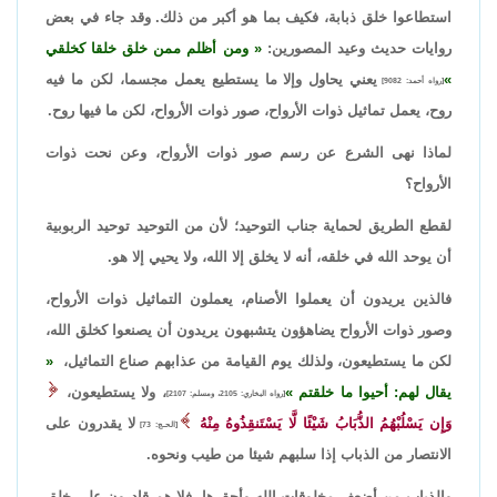
استطاعوا خلق ذبابة، فكيف بما هو أكبر من ذلك. وقد جاء في بعض
روايات حديث وعيد المصورين:
ومن أظلم ممن خلق خلقا كخلقي
يعني يحاول وإلا ما يستطيع يعمل مجسما، لكن ما فيه
[رواه أحمد: 9082]
روح، يعمل تماثيل ذوات الأرواح، صور ذوات الأرواح، لكن ما فيها روح.
لماذا نهى الشرع عن رسم صور ذوات الأرواح، وعن نحت ذوات
الأرواح؟
لقطع الطريق لحماية جناب التوحيد؛ لأن من التوحيد توحيد الربوبية
أن يوحد الله في خلقه، أنه لا يخلق إلا الله، ولا يحيي إلا هو.
فالذين يريدون أن يعملوا الأصنام، يعملون التماثيل ذوات الأرواح،
وصور ذوات الأرواح يضاهؤون يتشبهون يريدون أن يصنعوا كخلق الله،
لكن ما يستطيعون، ولذلك يوم القيامة من عذابهم صناع التماثيل،
يقال لهم: أحيوا ما خلقتم
، ولا يستطيعون،
[رواه البخاري: 2105، ومسلم: 2107]
وَإِن يَسْلُبْهُمُ الذُّبَابُ شَيْئًا لَّا يَسْتَنقِذُوهُ مِنْهُ
لا يقدرون على
[الحـج: 73]
الانتصار من الذباب إذا سلبهم شيئا من طيب ونحوه.
والذباب من أضعف مخلوقات الله وأحقرها، فلا هم قادرون على خلق