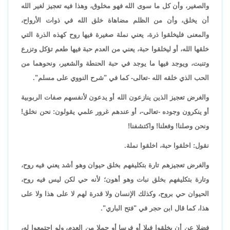
والصغير، وأن كل ما سوى الله فهو مخلوق، وهذا فيه تعجيز لغير الله
أن يخلق، وأن من الظلم مضاهاة خلق الله في ذوات الأرواح،
والمعنى فليخلقوا ذرة، يعني نملة صغيرة فيها روح كهذه الذرة التي
خلقها الله، أو ليخلقوا حبة، يعني من العدم حبة فيها طعم تؤكل وتزرع
وتنبت، ويوجد فيها ما يوجد في حبة الحنطة والشعير، ونحوهما من
الحب الذي خلقه الله -تعالى- كما في "شرح النووي على مسلم".
والغرض تعجيز الذين ينازعون الله أو يدعون لأنفسهم صفات الربوبية
أو ينكرون وجوده -تعالى-، أو عندهم غرور علمي يقولون: نحن نخلق!
ونحن وصلنا! وفعلنا! واكتشفنا!
نقول: اخلقوا حبة، اخلقوا نملة.
والغرض تعجيزهم تارة بتكليفهم بخلق حيوان وهو أشد يعني فيه روح،
وتارة بتكليفهم بخلق نبات وهو أهون؛ لأنه حي لكن ليس فيه روح،
الحيوان حي بروح، وكذلك الإنسان ولا قدرة لهم لا على هذا ولا على
هذا، كما قال ابن حجر في "فتح الباري".
فضلا عن أن يخلقوا فيلا أو فرسا أو جملا من العدم، ولو اجتمعوا له،