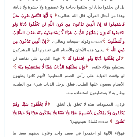
بل لن يخلقوا ذبابا، لن يخلقوا دجاجة ولا عصفورة ولا حشرة ولا ذبابة،
وهذا من أمثال القرآن، قال الله -تعالى-:
يَا أَيُّهَا النَّاسُ ضُرِبَ مَثَلٌ
فَاسْتَمِعُوا لَهُ إِنَّ الَّذِينَ تَدْعُونَ مِن دُونِ اللَّهِ لَن يَخْلُقُوا ذُبَابًا وَلَوِ
اجْتَمَعُوا لَهُ وَإِن يَسْلُبْهُمُ الذُّبَابُ شَيْئًا لَّا يَسْتَنقِذُوهُ مِنْهُ ضَعُفَ الطَّالِبُ
وَالْمَطْلُوبُ
وقوله -سبحانه وتعالى-:
إِنَّ الَّذِينَ تَدْعُونَ مِن
[الحـج: 73]،
دُونِ اللَّهِ
يعني: هذه الأوثان والأصنام التي تعبدونها أيها المشركون
لَن يَخْلُقُوا ذُبَابًا وَلَوِ اجْتَمَعُوا لَهُ
فهذا الذباب على تفاهته لن
يستطيع هؤلاء خلقه،
وَإِن يَسْلُبْهُمُ الذُّبَابُ شَيْئًا لَّا يَسْتَنقِذُوهُ مِنْهُ
لو وقفت الذبابة على رأس الصنم المطيب؛ لأنهم كانوا يطيبون
الأصنام يضعون عليها الطيب، فعلق برجل الذباب شيء من الطيب،
وطار به لا يستطيعون استنقاذه منه.
فإذن، المعبودات هذه لا تَخلق بل تُخلق:
لَّا يَخْلُقُونَ شَيْئًا وَهُمْ
يُخْلَقُونَ وَلَا يَمْلِكُونَ لِأَنفُسِهِمْ ضَرًّا وَلَا نَفْعًا وَلَا يَمْلِكُونَ مَوْتًا وَلَا حَيَاةً وَلَا
نُشُورًا
فلماذا تعبدونهم؟
[الفرقان: 3]
فهؤلاء الآلهة لو اجتمعوا في صعيد واحد وعاون بعضهم بعضا ما