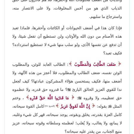
الذباب الذي هو من أخس المخلوقات، ولا على الانتصار منه،
واسترجاع ما سلبهم.
فإذا كان هذا في أضعف الحيوانات أو الكائنات وأحقرها، فلماذا تعبد
هذه الأصنام من دون الله والأوثان، ولن تستطيع أن تفعل شيئا، ولا
أن تدفع عن نفسها الأذى، ولو سلب منها شيء لا تستطيع استرداده؟
فكيف تعبد؟
ضَعُفَ الطَّالِبُ وَالْمَطْلُوبُ
: الطالب العابد للوثن، والمطلوب
الوثن نفسه، ضعف الطالب والمطلوب، فلا أعجز من هذه الآلهة، ولا
أضعف منها، فكيف يستحسن هؤلاء المشركون عبادتها؟ كيف تُجعل
ندا للقوي العزيز الخالق البارئ

؟ ما قدروه حق قدره، ولا عظموه
حق تعظيمه، ولا وقروه

:
مَا قَدَرُوا اللَّهَ حَقَّ قَدْرِهِ
، وختم
المثل

بقوله:
إِنَّ اللَّهَ لَقَوِيٌّ عَزِيزٌ
كامل القوة سبحانه،
[الحـج: 74]
كامل العزة بقدرته، يخلق وبقوته، يوجد سبحانه، قهر كل شيء وغلبه،
لا يمانع، ولا يغالب، ولا يُغلب؛ لعظمته وسلطانه وقوته سبحانه، عزيز
منيع الجناب، من يقدر عليه سبحانه؟