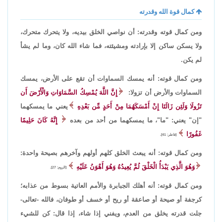
كمال قوة الله وقدرته
ومن كمال قوته وقدرته: أن نواصي الخلق بيديه، ولا يتحرك متحرك،
ولا يسكن ساكن إلا بإرادته ومشيئته، فما شاء الله كان، وما لم يشأ
لم يكن.
ومن كمال قوته: أنه يمسك السماوات أن تقع على الأرض، يمسك
السماوات والأرض أن تزولا:
إِنَّ اللَّهَ يُمْسِكُ السَّمَاوَاتِ وَالْأَرْضَ أَن
تَزُولَا وَلَئِن زَالَتَا إِنْ أَمْسَكَهُمَا مِنْ أَحَدٍ مِّن بَعْدِهِ
يعني ما يمسكهما
"إن" يعني: "ما"، ما يمسكهما من أحد من بعده
إِنَّهُ كَانَ حَلِيمًا
غَفُورًا
[فاطر: 41].
ومن كمال قوته: أنه يبعث الخلق كلهم أولهم وآخرهم بصيحة واحدة:
وَهُوَ الَّذِي يَبْدَأُ الْخَلْقَ ثُمَّ يُعِيدُهُ وَهُوَ أَهْوَنُ عَلَيْهِ
[الروم: 27].
ومن كمال قوته: أنه أهلك الجبابرة والأمم العاتية بسوط من عذابه؛
كرجفة أو صيحة أو صاعقة أو ريح أو خسف أو طوفان، فالله -تعالى-
جلت قدرته يخلق من العدم، ويفني إذا شاء، إذا قال: كن للشيء