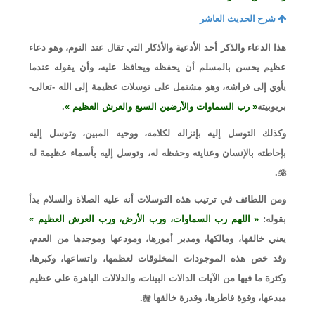
شرح الحديث العاشر
هذا الدعاء والذكر أحد الأدعية والأذكار التي تقال عند النوم، وهو دعاء
عظيم يحسن بالمسلم أن يحفظه ويحافظ عليه، وأن يقوله عندما
يأوي إلى فراشه، وهو مشتمل على توسلات عظيمة إلى الله -تعالى-
بربوبيته
رب السماوات والأرضين السبع والعرش العظيم
.
وكذلك التوسل إليه بإنزاله لكلامه، ووحيه المبين، وتوسل إليه
بإحاطته بالإنسان وعنايته وحفظه له، وتوسل إليه بأسماء عظيمة له
.

ومن اللطائف في ترتيب هذه التوسلات أنه عليه الصلاة والسلام بدأ
بقوله:
اللهم رب السماوات، ورب الأرض، ورب العرش العظيم
يعني خالقها، ومالكها، ومدبر أمورها، ومودعها وموجدها من العدم،
وقد خص هذه الموجودات المخلوقات لعظمها، واتساعها، وكبرها،
وكثرة ما فيها من الآيات الدالات البينات، والدلالات الباهرة على عظيم
مبدعها، وقوة فاطرها، وقدرة خالقها

.