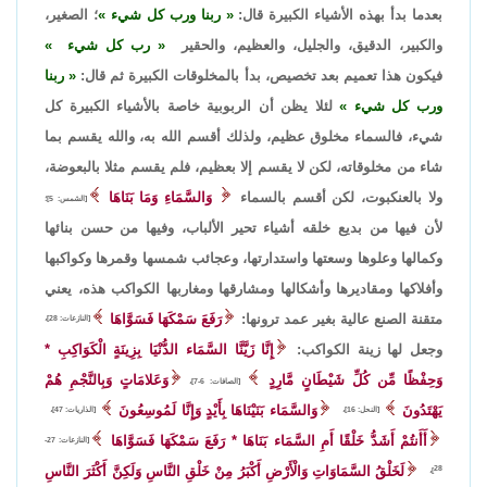
بعدما بدأ بهذه الأشياء الكبيرة قال:
ربنا ورب كل شيء
؛ الصغير،
والكبير، الدقيق، والجليل، والعظيم، والحقير
رب كل شيء
فيكون هذا تعميم بعد تخصيص، بدأ بالمخلوقات الكبيرة ثم قال:
ربنا
ورب كل شيء
لئلا يظن أن الربوبية خاصة بالأشياء الكبيرة كل
شيء، فالسماء مخلوق عظيم، ولذلك أقسم الله به، والله يقسم بما
شاء من مخلوقاته، لكن لا يقسم إلا بعظيم، فلم يقسم مثلا بالبعوضة،
ولا بالعنكبوت، لكن أقسم بالسماء
وَالسَّمَاءِ ‌وَمَا ‌بَنَاهَا
[الشمس: 5]؛
لأن فيها من بديع خلقه أشياء تحير الألباب، وفيها من حسن بنائها
وكمالها وعلوها وسعتها واستدارتها، وعجائب شمسها وقمرها وكواكبها
وأفلاكها ومقاديرها وأشكالها ومشارقها ومغاربها الكواكب هذه، يعني
متقنة الصنع عالية بغير عمد ترونها:
رَفَعَ سَمْكَهَا فَسَوَّاهَا
[النازعات: 28]،
وجعل لها زينة الكواكب:
إِنَّا زَيَّنَّا السَّمَاء الدُّنْيَا بِزِينَةٍ الْكَوَاكِبِ *
وَحِفْظًا مِّن كُلِّ شَيْطَانٍ مَّارِدٍ
وَعَلامَاتٍ وَبِالنَّجْمِ هُمْ
[الصافات: 6-7]،
يَهْتَدُونَ
وَالسَّمَاء بَنَيْنَاهَا بِأَيْدٍ وَإِنَّا لَمُوسِعُونَ
[النحل: 16]،
[الذاريات: 47]،
أَأَنتُمْ أَشَدُّ خَلْقًا أَمِ السَّمَاء بَنَاهَا * رَفَعَ سَمْكَهَا فَسَوَّاهَا
[النازعات: 27-
لَخَلْقُ السَّمَاوَاتِ وَالْأَرْضِ أَكْبَرُ مِنْ خَلْقِ النَّاسِ وَلَكِنَّ أَكْثَرَ النَّاسِ
28]،