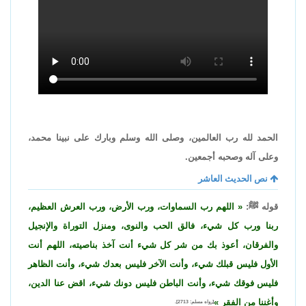
الحمد لله رب العالمين، وصلى الله وسلم وبارك على نبينا محمد،
وعلى آله وصحبه أجمعين.
نص الحديث العاشر
قوله ﷺ:
اللهم رب السماوات، ورب الأرض، ورب العرش العظيم،
ربنا ورب كل شيء، فالق الحب والنوى، ومنزل التوراة والإنجيل
والفرقان، أعوذ بك من شر كل شيء أنت آخذ بناصيته، اللهم أنت
الأول فليس قبلك شيء، وأنت الآخر فليس بعدك شيء، وأنت الظاهر
فليس فوقك شيء، وأنت الباطن فليس دونك شيء، اقض عنا الدين،
وأغننا من الفقر
[رواه مسلم: 2713].