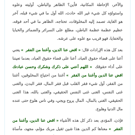
والآخر، الإحاطة المكانية، فأين؟ الظاهر والباطن، أوليته وعلوه
واستواؤه كل شيء غير الله حادث، الله أول ما في شيء قبله، آخر
هو الغاية، تصمد إليه المخلوقات، تحتاجه، الظاهر ما في أحد فوقه،
عظيم عظمة عظمة الباطن، مطلع على السرائر والضمائر والخبايا
والخفايا، فهو قريب مع علوه على عرشه.
بعد كل هذه الإرادات قال:
اقض عنا الدين، وأغننا من الفقر
يعني
أعنا على قضاء حقوق العباد، أعنا على قضاء حقوق العباد، بعدما تعيننا
على أداء حقوقك
اللهم أعني على ذكرك وشكرك وحسن عبادتك
اقض عنا الدين وأغننا من الفقر
أغننا من احتياج المخلوقين، أغننا
من الفقر، أول شيء فقر القلب قبل فقر المال، فقر البدن، والغنى
غنى النفس، الغنى غنى النفس الحقيقي، والغنى بالله، هذا الغنى
الحقيقي، الغنى بالمال، المال يروح ويجي، وفي ناس هلوع حتى عنده
مال الدنيا وهلوع.
فإذن، المؤدى بعد ذكر كل هذه الأشياء
اقض عنا الدين، وأغننا من
الفقر
معناها كم الدين هذا شين ثقيل مربك مؤلم، مجهد، مأساة