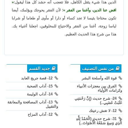
الدين هذا شيء يثقل الكاهل، فلا تتعجب أنه حشد كل هذا ليقول:
اقض عنا الدين، وأغننا من الفقر
؛ لأن الفقر يحوجك ويؤلمك، أيضا
تكون محتاجا بئيسا لا تجد كساء أو دارا أو مأوى أو طعاما أو شرابا
لباسا زوجة، أغننا من الفقر والاحتياج للمخلوقين، اجعلنا أغنياء بك.
هذا من شرح هذا الحديث العظيم.
من نفس التصنيف
جديد القسم
قوة الله وأسلحة البشر
12- قصة جريج العابد
الفرق بين معجزات الأنبياء
15- آداب الصحبة
وكرامات الأولياء
14- آداب الوليمة
24- شرح حديث (إِنَّ رَحْمَتِي
13- آداب المصافحة والمعانقة
غَلَبَتْ غَضَبِي..)
والتقبيل
12- لا تغش رعيتك
12- آداب المزاح
31- شرح حديث (الْحَمْدُ لِلَّهِ
الَّذِي وَسِعَ سَمْعُهُ الْأَصْوَاتَ..)