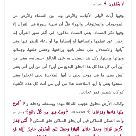
لَا يَعْلَمُونَ
[غافر: 57].
وفيها آيات لأولي الألباب، والأرض وما بين السماء والأرض من
الموجودات والمخلوقات والهواء قلَّ أن تجيء سورة في القرآن إلا
وفيها ذكر السماء، يعني السماء مذكورة في أكثر سور القرآن إما
إخبارا عن عظمها واتساعها أو إقساما بها أو دعاء للنظر فيها وفي
آياتها، والاستدلال على عظم بانيها ورافعها، وحسن خلقها، وجمالها
وبهائها وزينتها، وكل هذا يستدل به على الخالق -سبحانه-، يعني من
أين أتى كل هذا كل هذا الخلق البديع من أين؟ أتى من أين أتى يعني
أيش يعني ما في موجد يعني يا أيها الملاحدة يعني اخجلوا يعني
استحوا يعني يا أيها الملاحدة هذا من أين من أتت كل هذه الأشياء
كواكب شمس قمر عجائب.
وكذلك الأرض مخلوق عجيب الله

مهده وبسطه، ودحاها و
أَخْرَجَ
مِنْهَا مَاءهَا وَمَرْعَاهَا
وَبَثَّ فِيهَا مِن كُلِّ دَابَّةٍ
[النازعات: 31]،
[لقمان: 10]،
وأعد السكن للساكن قبل أن يخلق الساكن خلق السكن
أَمَّن جَعَلَ
الْأَرْضَ قَرَارًا وَجَعَلَ خِلَالَهَا أَنْهَارًا وَجَعَلَ بَيْنَ الْبَحْرَيْنِ حَاجِزًا أَإِلَهٌ مَّعَ