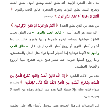
مثال على القدرة الإلهية: أنه يفلق الحبة، ويفلق النوى، يفلق الحبة،
وتخرج النبتة، يفلق النواة، وتخرج الشجرة: فالق الحب والنوى
أَأَنْتُمْ ‌تَزْرَعُونَهُ ‌أَمْ ‌نَحْنُ ‌الزَّارِعُونَ
[الواقعة: 64].
من ينبته من الذي يفلق الحبة؟
أَأَنْتُمْ ‌تَزْرَعُونَهُ ‌أَمْ ‌نَحْنُ ‌الزَّارِعُونَ
الله ينبته هو الذي أنبته
فالق الحب والنوى
من الفلق يعني:
الشق؛ فيشقها سبحانه ليخرج شجرها ونبتها وثمرها فالنباتات إما
أشجار أصلها النوى أو زروع أصلها الحب ليش، قال:
فالق الحب
والنوى
؛ لأنهما نوعان: إما أشجار أصلها نواة مثل النخل والمشمش،
وإما زروع أصلها حبوب: حبة شعير قمح ذرة، فتخرج منها الزروع
والأشجار العظيمة.
هذه من الآيات الباهرة
إِنَّ اللَّهَ ‌فَالِقُ ‌الْحَبِّ ‌وَالنَّوَى يُخْرِجُ الْحَيَّ مِنَ
الْمَيِّتِ وَمُخْرِجُ الْمَيِّتِ مِنَ الْحَيِّ ذَلِكُمُ اللَّهُ فَأَنَّى تُؤْفَكُونَ
[الأنعام: 95]
سواء قلت نخلة وإلا سنبلة كلها هذه من النواة، وهذه من الحبة لا
يعجزه شيء.
في التوسلات في هذا الحديث يعني يتوسل بأشياء دالة على عظمته