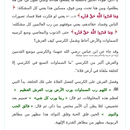
يطلعوا، ومن هنا تحت، ومن فوق، مسكين هذا يعني كل المشكلة:
وَمَا قَدَرُوا اللَّهَ حَقَّ قَدْرِهِ
يعني لو فكرت فعلا فساد تصورات
[الزمر: 67]،
الناس وفساد عقائدهم، يعني موفقهم من رب العالمين كل مشكلته:
وَمَا قَدَرُوا اللَّهَ حَقَّ قَدْرِهِ
حتى الذنوب والمعاصي وسع كرسيه
السماوات والأرض أحاط وشمل الكرسي كيف العرش؟
وقد جاء عن ابن عباس -رضي الله عنهما- والكرسي موضع القدمين
[رواه ابن خزيمة والحاكم وهو حديث صحيح موقوفا].
والعرش أكبر من الكرسي "ما السماوات السبع في الكرسي إلا
كحلقة ملقاة في أرض فلاة".
وفضل العرش على الكرسي كفضل الفلاة على تلك الحلقة، بدأ النبي
ﷺ:
اللهم رب السماوات ورب الأرض ورب العرش العظيم
لعظم هذه المخلوقات، ثم قال:
ربنا ورب كل شيء
تعميم بعد
تخصيص، لئلا يظن أن الأمر مختص بما ذكر، ثم قال:
فالق الحب
والنوى
الحين فلق الحبة وفلق النواة، هذا مظهر من مظاهر
الربوبية، مظهر من مظاهر القدرة الإلهية.