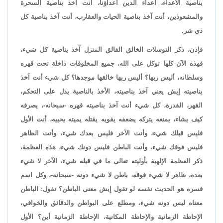
بناصية الأعداء، أعداء الدين أعداؤنا، أنت آخذ بناصية السحرة
والمشعوذين، أنت آخذ بناصية الحيات والعقارب، أنت آخذ بناصية كل
ذي شر.
فإذن، ذكر التوسلات الخالق الفالق المنزل آخذ بناصية كل شيء،
فهذه الآن كلها توكل على الله، جميع المخلوقات داخلة تحت قهره
وسلطانه، أليس ربها؟ أليس ربها خالقها موجدها؟ كل شيء أنت آخذ
بناصيته إيش يعني آخذ بناصيته، الأخذ بالناصية يدل على التحكم،
القهر، القدرة، كل شيء أنت آخذ بناصيته قهره -سبحانه-، يصرفه
كيف يشاء، يمنعه يتركه يضعفه يقويه يقتله يميته يحييه، أنت الأول
فليس قبلك شيء، وأنت الآخر فليس بعدك شيء، وأنت الظاهر
فليس فوقك شيء، وأنت الباطن فليس دونك شيء، هذه العظمة،
ذكر العظمة الإلهية بأوليته تعالى ما في قبله شيء، الآخر لا شيء
بعده، ظاهر لا شيء فوقه، باطن لا شيء دونه -سبحانه-، وكل اسم
فسره هو الحديث نفسه لو تقول إيش معنى الباطن؟ نقول: الباطن
معناه ليس دونه شيء، ومطلع على البواطن والدقائق والخوافي،
الإحاطة الزمانية والإحاطة المكانية، الإحاطة الزمانية أين؟ الأول