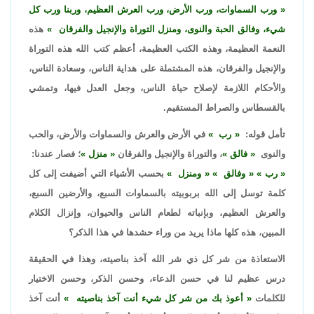
ورب السماوات، ورب الأرض، ورب العرش العظيم، وربنا ورب كل
شيء، وفالق الحبة والنوى، ومنزل التوراة والإنجيل والفرقان
هذه
النعمة العظيمة، وهذه الكتب العظيمة، أعظم كتب الله هذه التوراة
والإنجيل والفرقان، هذه المشتملة على هداية الناس، وسعادة الناس،
والأحكام اللازمة لإصلاح حياة الناس، وجعل العدل فيها، وتمشي
بالقسطاس والصراط المستقيم.
تأمل قوله:
رب
في الأرض والعرش والسماوات والأرض، والحب
والنوى
فالق
، والتوراة والإنجيل والفرقان
منزل
؛ فصار عندنا:
رب
وفالق
ومنزل
بحسب الأشياء التي أضيفت إلى كل
كلمة توسل إلى الله بربوبيته بالسماوات السبع، والأرضين السبع،
والعرش العظيم، وبإنباته لطعام الناس والحيوان، وإنزال الكلام
المبين، هذه كلها ماذا يريد من وراء حشدها في هذا الذكر؟
الاستعاذة من شر كل ذي شر الله آخذ بناصيته، وهذا في الحقيقة
درس عظيم لنا في حسن الدعاء، وحسن الذكر، وحسن الاختيار
للكلمات
أعوذ بك من شر كل شيء أنت آخذ بناصيته
أنت آخذ