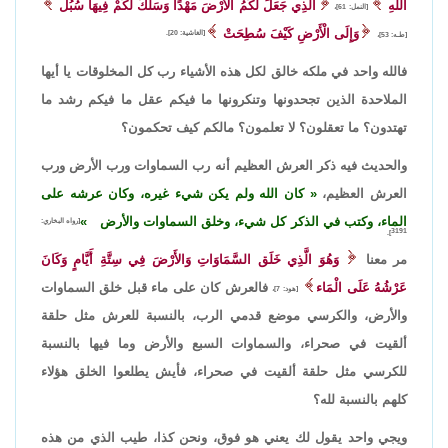
اللَّهِ
الَّذِي جَعَلَ لَكُمُ الْأَرْضَ مَهْدًا وَسَلَكَ لَكُمْ فِيهَا سُبُل
[النمل: 61]،
وَإِلَى الْأَرْضِ كَيْفَ سُطِحَتْ
[الغاشية: 20].
[طـه: 53]،
فالله واحد في ملكه خالق لكل هذه الأشياء رب كل المخلوقات يا أيها
الملاحدة الذين تجحدونها وتنكرونها ما فيكم عقل ما فيكم رشد ما
تهتدون؟ ما تعقلون؟ لا تعلمون؟ مالكم كيف تحكمون؟
والحديث فيه ذكر العرش العظيم أنه رب السماوات ورب الأرض ورب
العرش العظيم،
كان الله ولم يكن شيء غيره، وكان عرشه على
الماء، وكتب في الذكر كل شيء، وخلق السماوات والأرض
[رواه البخاري:
3191].
مر معنا
وَهُوَ الَّذِي خَلَق السَّمَاوَاتِ وَالأَرْضَ فِي سِتَّةِ أَيَّامٍ وَكَانَ
عَرْشُهُ عَلَى الْمَاء
فالعرش كان على ماء قبل خلق السماوات
[هود: 7]،
والأرض، والكرسي موضع قدمي الرب، بالنسبة للعرش مثل حلقة
ألقيت في صحراء، والسماوات السبع والأرض وما فيها بالنسبة
للكرسي مثل حلقة ألقيت في صحراء، فأيش يطلعوا الخلق هؤلاء
كلهم بالنسبة لله؟
ويجي واحد يقول لك يعني هو فوق، ونحن كذا، طيب الذي من هذه