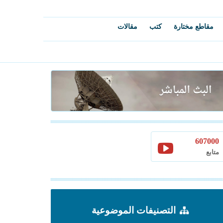
مقاطع مختارة
كتب
مقالات
607000
متابع
التصنيفات الموضوعية