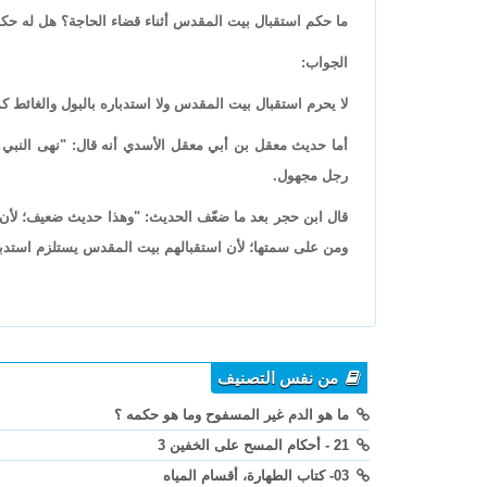
ما حكم استقبال بيت المقدس أثناء قضاء الحاجة؟ هل له حكم ال
الجواب:
لا يحرم استقبال بيت المقدس ولا استدباره بالبول والغائط كما
أما حديث معقل بن أبي معقل الأسدي أنه قال: "نهى النبي ﷺ
رجل مجهول.
قال ابن حجر بعد ما ضعّف الحديث: "وهذا حديث ضعيف؛ لأن في
ومن على سمتها؛ لأن استقبالهم بيت المقدس يستلزم استدباره
من نفس التصنيف
ما هو الدم غير المسفوح وما هو حكمه ؟
21 - أحكام المسح على الخفين 3
03- كتاب الطهارة، أقسام المياه