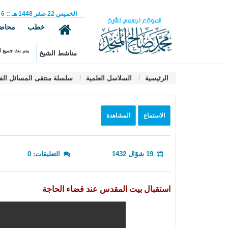
الخميس
22
صفر
1448 هـ
::
6
خطب
محاض
يتم بث جميع ال
مناشط الشيخ
الرئيسية
السلاسل العلمية
سلسلة منتقى المسائل الف
الاستماع
المشاهدة
19 شوّال 1432
التعليقات: 0
استقبال بيت المقدس عند قضاء الحاجة