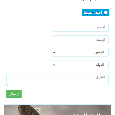
أضف تعليقا
إرسال