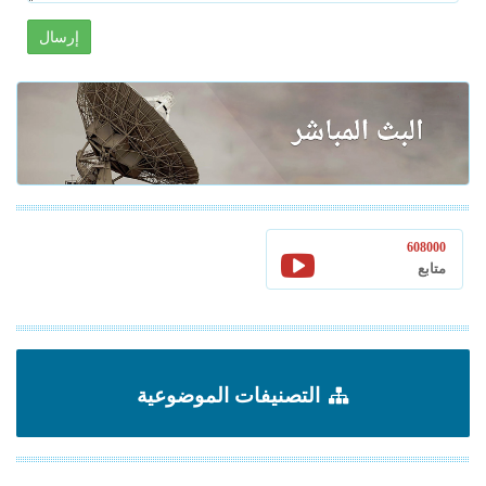
إرسال
608000
متابع
التصنيفات الموضوعية