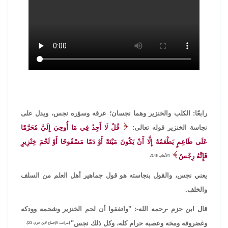
رابعًا: الكلب والخنزير وهما نجسان؛ عرقه وسؤره نجس، ويدل على
نجاسة الخنزير قوله تعالى:
قُلْ لَا أَجِدُ فِي مَا أُوحِيَ إِلَيَّ مُحَرَّمًا
عَلَى طَاعِمٍ يَطْعَمُهُ إِلَّا أَنْ يَكُونَ مَيْتَةً أَوْ دَمًا مَسْفُوحًا أَوْ لَحْمَ خِنْزِيرٍ
فَإِنَّهُ رِجْسٌ
[الأنعام: 145]،
يعني نجس، والقول بنجاسته هو قول جماهير أهل العلم من السلف
والخلف.
قال ابن حزم -رحمه الله-: "واتفقوا أن لحم الخنزير وشحمه وودكه
وغضروفه ومخه وعصبه حرام كله، وكل ذلك نجس"
[مراتب الإجماع لابن حزم: 23].