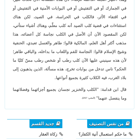
في الجمارك أو في التفتيش أو في البوابات الأمنية في التفتيش أو
في اقتفاء الأثر، فالكلب في الحراسة، في الصيد، لكن هناك
استثناءات في قضية كلب الصيد أنه كلب معلّم، وهناك أشياء ستأتي،
لكن المقصود الآن أن الأصل في الكلب نجاسة كل أعضائه، هذا
مذهب أكثر أهل العلم، المالكية قالوا: طاهر والغسل تعبدي، الحنفية
وشيخ الإسلام قالوا: النجاسة للفم واللعاب ما بداخله، والباقي طاهر؛
لأن هذه سينبني عليها الآن كلب رطب أو شخص رطب مسّ كلبًا ما
الحكم؟ ناس تدخل من بوابات تخرج، هذه مسألة، الذين يذهبون إلى
بلاد الغرب، فيه الكلاب كثيرة بجميع أنواعها.
قال ابن قدامة: "الكلب والخنزير نجسان بجميع أجزائهما وفضلاتهما
وما ينفصل عنهما"
[المغني: 2/67].
من نفس التصنيف
جديد القسم
ما حكم استعمال آنية الكفار؟
زكاة العقار