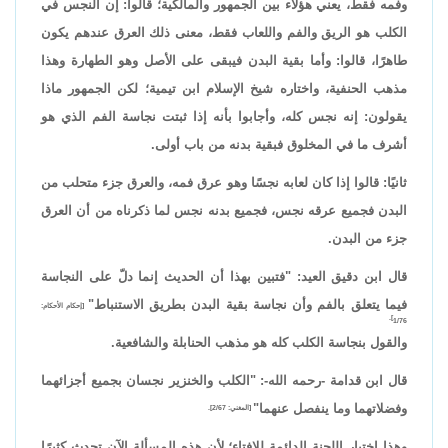
وفمه فقط، يعني هؤلاء بين الجمهور والمالكية؛ قالوا: إن النجس في
الكلب هو الريق والفم واللعاب فقط، معنى ذلك العرق عندهم يكون
طاهرًا، قالوا: وأما بقية البدن فيبقى على الأصل وهو الطهارة وهذا
مذهب الحنفية، واختاره شيخ الإسلام ابن تيمية؛ لكن الجمهور ماذا
يقولون: إنه نجس كله، وأجابوا بأنه إذا ثبتت نجاسة الفم الذي هو
أشرف ما في المخلوق فبقية بدنه من باب أولى.
ثانيًا: قالوا إذا كان لعابه نجسًا وهو عرق فمه، والعرق جزء متحلب من
البدن فجميع عرقه نجس، فجميع بدنه نجس لما ذكرناه من أن العرق
جزء من البدن.
قال ابن دقيق العيد: "فتبين بهذا أن الحديث إنما دلّ على النجاسة
فيما يتعلق بالفم وأن نجاسة بقية البدن بطريق الاستنباط"
[إحكام الأحكام:
1/76].
والقول بنجاسة الكلب كله هو مذهب الحنابلة والشافعية.
قال ابن قدامة -رحمه الله-: "الكلب والخنزير نجسان بجميع أجزائهما
وفضلاتهما وما ينفصل عنهما"
[المغني: 2/67].
وهذا اختيار اللجنة الدائمة للإفتاء؛ لأن هذه المسألة الآن تحدث كثيرًا