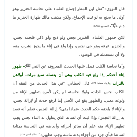
قال النووي: "نقل ابن المنذر إجماع العلماء على نجاسة الخنزير وهو
أولى ما يحتج به لو ثبت الإجماع، ولكن مذهب مالك طهارة الخنزير ما
دام حيًّا"،
[المجموع: 2/568].
لكن جمهور العلماء: الخنزير نجس ولو ذبح ولو ذكي فلحمه نجس،
والخنزير عرقه وهو حي نجس، وإذا ولغ في إناء ما يجوز نشرب منه،
ولا أن نستعمله في الوضوء.
وأما نجاسة الكلب فيدل عليها الحديث المعروف عن النبي ﷺ:
طهور
إناء أحدكم إذا ولغ فيه الكلب وهي أن يغسله سبع مرات، أولاهن
بالتراب
قال الخطابي: "في هذا الحديث من الفقه أن
[رواه مسلم: 279]،
الكلب نجس الذات، ولولا نجاسته لم يكن لأمره بتطهير الإناء من
ولوغه معنى، والطهور يقع في الأصل إما لرفع حدث أو لإزالة نجس،
والإناء لا يلحقه حكم الحدث -فماذا بقي؟ إزالة النجس- فعلم أنه قصد
به إزالة النجس؛ وإذا ثبت أن لسانه الذي يتناول به الماء نجس يجب
تطهير الإناء منه علم أن سائر أجزائه وأبعاضه في النجاسة بمثابة
لسانه؛ فبأي جزء من أجزاء بدنه ماسه وجب تطهيره"
. [معالم السنن: 1/39].