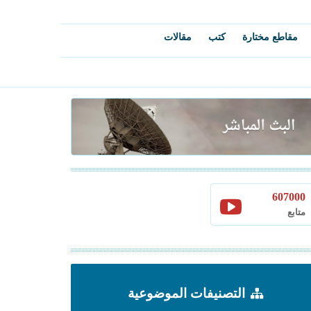
مقاطع مختارة
كتب
مقالات
607000
متابع
التصنيفات الموضوعية