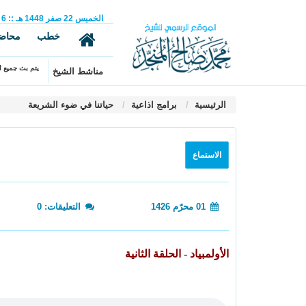
الخميس
22
صفر
1448 هـ
::
6
خطب
محاض
يتم بث جميع ال
مناشط الشيخ
الرئيسية
برامج اذاعية
حياتنا في ضوء الشريعة
الاستماع
01 محرّم 1426
التعليقات: 0
الأولمبياد - الحلقة الثانية