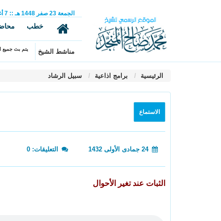
الجمعة
23
صفر
1448 هـ
::
7
أ
خطب
محاض
يتم بث جميع ال
مناشط الشيخ
الرئيسية
برامج اذاعية
سبيل الرشاد
الاستماع
24 جمادى الأولى 1432
التعليقات: 0
الثبات عند تغير الأحوال