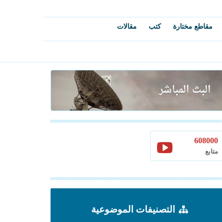
مقاطع مختارة
كتب
مقالات
608000
متابع
التصنيفات الموضوعية