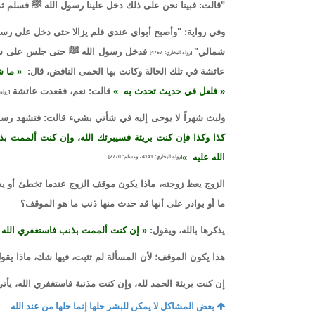
"قالت: فبينا نحن على ذلك دخل علينا رسول الله ﷺ فسلم 
وفي رواية: "وأصبح أبواي عندي فلم يزالا حتى دخل على رس
شمالي"
فدخل رسول الله ﷺ حتى جلس على سرير
[رواه البخاري: 4757]
عائشة في تلك الحالة وكانت بها الحمى النافض، قال:
ما 
فلعل في حديث تحدث به
قالت: نعم، فقعدت عائشة
[رواه ال
ولبث شهراً لا يوحى إليه في شأني بشيء قالت: فتشهد رس
كذا وكذا فإن كنت بريئة فسيبرئك الله، وإن كنت ألممت بذن
الله عليه
[رواه البخاري: 4141 ، ومسلم: 2770].
الزوج يعظ زوجته، ماذا يكون موقف الزوج عندما تخطئ أو 
ما أو بوادر على أنها قد حدث منها ذنب ما هو الموقف؟
يذكرها بالله، ويقول:
إن كنت ألممت بذنب فاستغفري الله فإن 
هذا يكون الموقف؛ لأن المسألة لم تثبت، فيها شك، ماذا يقو
إن كنت بريئة الحمد لله، وإن كنت مذنبة فاستغفري الله، يأتي 
بعض المشاكل لا يمكن للبشر حلها إنما حلها من عند الله