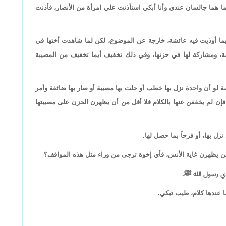
ينما هما جالسان عندي وأنا أبكي استأذنت علي امرأة من الأنصار، فأذنت
فيما أوذيت فيه عائشة، خارجة عن الموضوع، لكن لما شاهدت أختها في
، ومشاركة لها في حزنها، وفي ذلك تخفيف أيما تخفيف من المصيبة
 لو أن واحدة نزل بها خطب أو حلت بها مصيبة أو صار بها ضائقة وأمر
إن لم يخففن عنها بالكلام فلا أقل من أن يظهرن الحزن على مصيبتها
ل بها، أو فرحاً بما حصل لها.
 يظهرن غاية الأنس، فأي إخوة ترجى من وراء مثل هذه المواقف؟
دي رسول الله ﷺ.
 عندها كلام، طيب تبكي.