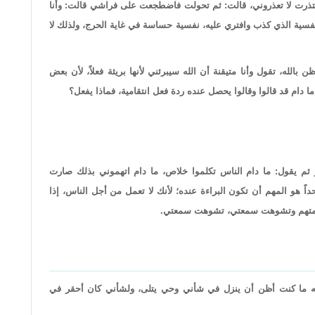
اعتذرت لا تعذروني، قالت: ثم تحولت فاضطجعت على فراشي قالت: وأنا
فسية الذي كذب وافتري عليه، نفسية حساسة في غاية الحرج، ولذلك لا
 بالله، تقول وأنا متيقنة أن الله سيبرئني لأنها بريئة فعلاً، لأن بعض
ما دام قد قالوا وقالوا يحصل عنده ردة فعل انتقامية، فماذا يفعل؟
 ثم يقول: ما دام الناس تكلموا خلاص، ما دام اتهموني بذلك صارت
 هو المهم أن تكون البراءة عنده؛ لأنك لا تعمل من أجل الناس، إذا
هم ومتهم وتشوهت سمعتي، تشوهت سمعتي.
الله ما كنت أظن أن ينزل في شأني وحي يتلى، ولشأني كان أحقر في