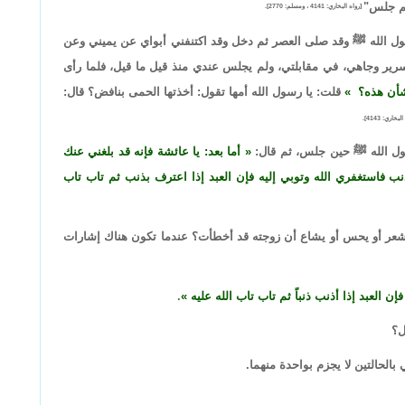
ثم جلس"
[رواه البخاري: 4141 ، ومسلم: 2770].
ول الله ﷺ وقد صلى العصر ثم دخل وقد اكتنفني أبواي عن يميني وعن
 وجاهي، في مقابلتي، ولم يجلس عندي منذ قيل ما قيل، فلما رأى
شأن هذه؟
قلت: يا رسول الله أمها تقول: أخذتها الحمى بنافض؟ قال:
بخاري: 4143].
ول الله ﷺ حين جلس، ثم قال:
أما بعد: يا عائشة فإنه قد بلغني عنك
ب فاستغفري الله وتوبي إليه فإن العبد إذا اعترف بذنب ثم تاب تاب
يشعر أو يحس أو يشاع أن زوجته قد أخطأت؟ عندما تكون هناك إشارات
العبد إذا أذنب ذنباً ثم تاب تاب الله عليه
.
ل؟
بالحالتين لا يجزم بواحدة منهما.