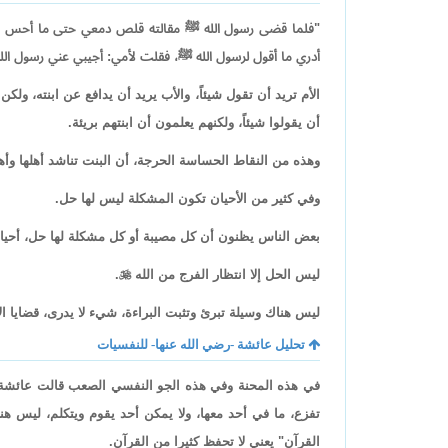
"فلما قضى رسول الله ﷺ مقالته قلص دمعي حتى ما أحس منه 
أدري ما أقول لرسول الله ﷺ، فقلت لأمي: أجيبي عني رسول الله
الأم تريد أن تقول شيئاً، والأب يريد أن يدافع عن ابنته، ولك
أن يقولوا شيئاً، ولكنهم يعلمون أن ابنتهم بريئة.
وهذه من النقاط الحساسة الحرجة، أن البنت تناشد أهلها وأهله
وفي كثير من الأحيان تكون المشكلة ليس لها حل.
بعض الناس يظنون أن كل مصيبة أو كل مشكلة لها حل، أحياناً
ليس الحل إلا انتظار الفرج من الله

.
ليس هناك وسيلة تبرئ وتثبت البراءة، شيء لا يدرى، قضايا الأع
تحليل عائشة -رضي الله عنها- للنفسيات
في هذه المحنة وفي هذه الجو النفسي الصعب قالت عائشة -
تفزع، ما في أحد معها، ولا يمكن أحد يقوم ويتكلم، ليس هناك
القرآن" يعني لا تحفظ كثيرا من القرآن.