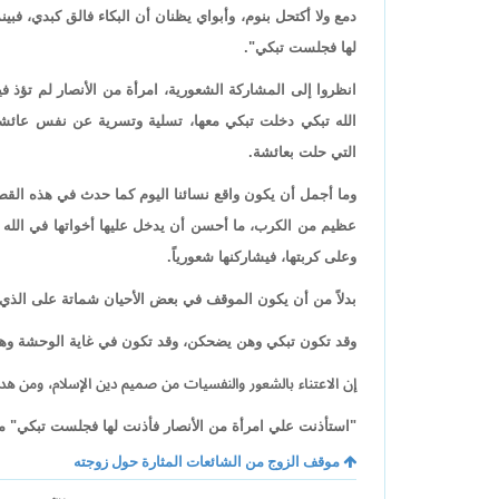
دمع ولا أكتحل بنوم، وأبواي يظنان أن البكاء فالق كبدي، فب
لها فجلست تبكي".
انظروا إلى المشاركة الشعورية، امرأة من الأنصار لم تؤذ 
الله تبكي دخلت تبكي معها، تسلية وتسرية عن نفس عائشة
التي حلت بعائشة.
وما أجمل أن يكون واقع نسائنا اليوم كما حدث في هذه القصة
عظيم من الكرب، ما أحسن أن يدخل عليها أخواتها في الله ف
وعلى كربتها، فيشاركنها شعورياً.
بدلاً من أن يكون الموقف في بعض الأحيان شماتة على الذي نز
وقد تكون تبكي وهن يضحكن، وقد تكون في غاية الوحشة وهن
إن الاعتناء بالشعور والنفسيات من صميم دين الإسلام، ومن ه
"استأذنت علي امرأة من الأنصار فأذنت لها فجلست تبكي" ما
موقف الزوج من الشائعات المثارة حول زوجته