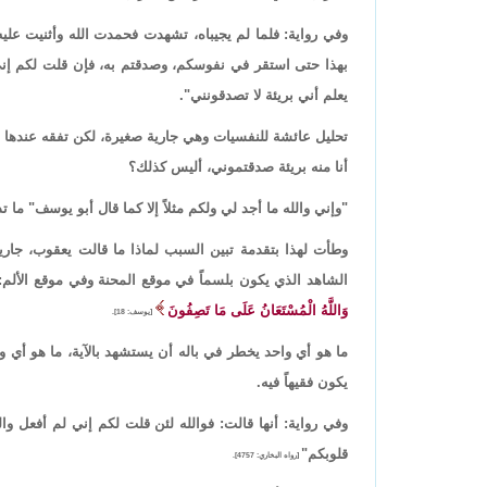
وفي رواية: فلما لم يجيباه، تشهدت فحمدت الله وأثنيت عليه
بهذا حتى استقر في نفوسكم، وصدقتم به، فإن قلت لكم إني بر
يعلم أني بريئة لا تصدقونني".
تحليل عائشة للنفسيات وهي جارية صغيرة، لكن تفقه عندها
أنا منه بريئة صدقتموني، أليس كذلك؟
"وإني والله ما أجد لي ولكم مثلاً إلا كما قال أبو يوسف" م
وطأت لهذا بتقدمة تبين السبب لماذا ما قالت يعقوب، جارية 
الشاهد الذي يكون بلسماً في موقع المحنة وفي موقع الألم: "ف
وَاللَّهُ الْمُسْتَعَانُ عَلَى مَا تَصِفُونَ
[يوسف: 18].
ما هو أي واحد يخطر في باله أن يستشهد بالآية، ما هو أي وا
يكون فقيهاً فيه.
وفي رواية: أنها قالت: فوالله لئن قلت لكم إني لم أفعل وال
قلوبكم"
[رواه البخاري: 4757].