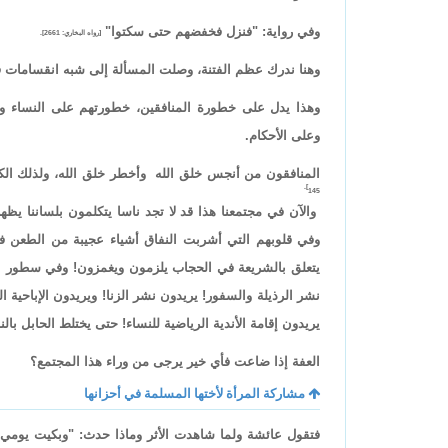
وفي رواية: "فنزل فخفضهم حتى سكتوا"
[رواه البخاري: 2661].
وهنا ندرك عظم الفتنة، وصلت المسألة إلى شبه انقسامات ف
وهذا يدل على خطورة المنافقين، خطورتهم على النساء و
وعلى الأحكام.
المنافقون من أنجس خلق الله وأخطر خلق الله، ولذلك الك
145].
والآن في مجتمعنا هذا قد لا تجد ناسا يتكلمون بلساننا 
وفي قلوبهم التي أشربت النفاق أشياء عجيبة من الطعن في 
يتعلق بالشريعة في الحجاب يلزمون ويغمزون! وفي سطور الكت
نشر الرذيلة والسفور! يريدون نشر الزنا! ويريدون الإباحية ا
يريدون إقامة الأندية الرياضية للنساء! حتى يختلط الحابل ب
العفة إذا ضاعت فأي خير يرجى من وراء هذا المجتمع؟
مشاركة المرأة لأختها المسلمة في أحزانها
فتقول عائشة ولما شاهدت الأثر وماذا حدث: "وبكيت يومي ذلك 