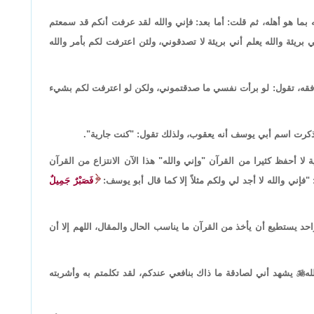
 بما هو أهله، ثم قلت: أما بعد: فإني والله لقد عرفت أنكم قد سمعتم
يئة والله يعلم أني بريئة لا تصدقوني، ولئن اعترفت لكم بأمر والله
 فقه، تقول: لو برأت نفسي ما صدقتموني، ولكن لو اعترفت لكم بشيء
ا تذكرت اسم أبي يوسف أنه يعقوب، ولذلك تقول: "كنت جارية".
لا أحفظ كثيرا من القرآن "وإني والله" هذا الآن الانتزاع من القرآن
إني والله لا أجد لي ولكم مثلاً إلا كما قال أبو يوسف:
فَصَبْرٌ جَمِيلٌ
حد يستطيع أن يأخذ من القرآن ما يناسب الحال والمقال، اللهم إلا أن
له

يشهد أني لصادقة ما ذاك بنافعي عندكم، لقد تكلمتم به وأشربته