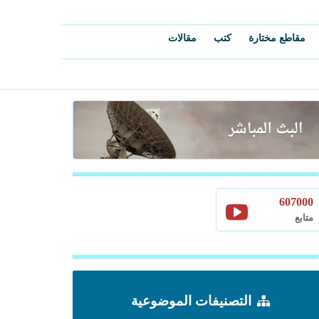
مقاطع مختارة
كتب
مقالات
607000
متابع
التصنيفات الموضوعية