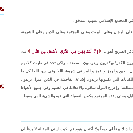
ي المجتمع الإسلامي بسبب المنافق.
على الرجال وعلى البيوت وعلى المجتمع وعلى الدين وعلى الشريعة
افر الصريح أهون:
إِنَّ الْمُنَافِقِينَ فِي الدَّرْكِ الأَسْفَلِ مِنَ النَّارِ
[النساء:
يظهرون الكفر! ويكفرون ويدوسون المصحف! ولكن تجد في طيات كلامهم
الدين والهمز والغمز واللمز في شريعة الله! وفي دين الله! كل ما
ابات التي يكتبونها يريدون إشاعة الفاحشة في الذين آمنوا! يريدون
لمطلقة! وإخراج المرأة سافرة والاختلاط في التعليم وفي جميع الأشياء!
النابل، وحتى يفقد المجتمع مكمن الفضيلة التي فيه والشيء الذي يضبط.
لا يرقأ لي دمعاً ولا أكتحل بنوم ثم بكيت ليلتي المقبلة لا يرقأ لي