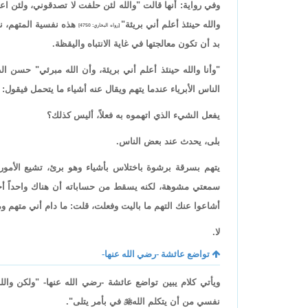
وفي رواية: أنها قالت "والله لئن حلفت لا تصدقوني، ولئن 
والله حينئذ أعلم أني بريئة"
هذه نفسية المتهم، ن
[رواه البخاري: 4750]
بد أن تكون معالجتها في غاية الانتباه واليقظة.
"وأنا والله حينئذ أعلم أني بريئة، وأن الله مبرئي" حسن الظن
الناس الأبرياء عندما يتهم ويقال عنه أشياء ما يتحمل فيقول: 
يفعل الشيء الذي اتهموه به فعلاً، أليس كذلك؟
بلى، يحدث عند بعض الناس.
يتهم بسرقة برشوة باختلاس بأشياء وهو برئ، تشيع الأمور
سمعتي مشوهة، لكنه يسقط من حساباته أن هناك واحداً أحداً
أشاعوا عنك التهم ما باليت وفعلت، قلت: ما دام أني مت
لا.
تواضع عائشة -رضي الله عنها-
ويأتي كلام يبين تواضع عائشة -رضي الله عنها- "ولكن و
نفسي من أن يتكلم الله

في بأمر يتلى".