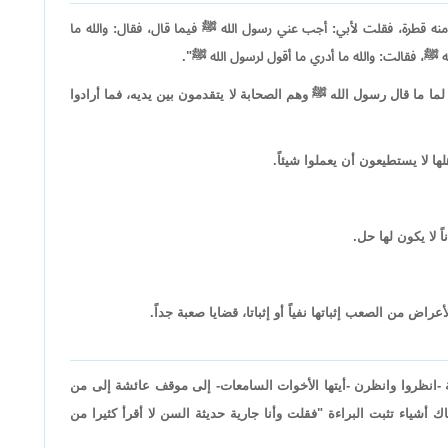
قطرة، فقلت لأبي: أجب عني رسول الله ﷺ فيما قال، فقال: والله ما
 ﷺ، فقالت: والله ما أدري ما أقول لرسول الله ﷺ".
ن لما ما قال رسول الله ﷺ وهم الصحابة لا يتقدمون بين يديه، فما أرادوا
ا لا يستطيعون أن يعملوا شيئاً.
 لا يكون لها حل.
راض من الصعب إثباتها نفياً أو إثباتا، قضايا صعبة جداً.
انظروا وانظرن -أيتها الأخوات السامعات- إلى موقف عائشة إلى من
 أشياء تثبت البراءة "فقلت وأنا جارية حديثة السن لا أقرأ كثيرا من