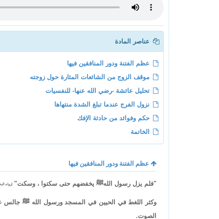
عناصر المادة
عظم الفتنة ودور المنافقين فيها
موقف الزوج من الشائعات المثارة حول زوجته
تحليل عائشة -رضي الله عنها- للنفسيات
نزول الفرج عندما تبلغ الشدة منتهاها
حكم وفوائد من حادثة الإفك
الخاتمة
عظم الفتنة ودور المنافقين فيها
"فلم يزل رسول اللهﷺ يخفضهم حتى سكتوا ، وسكت"
[رواه البخاري: 414، و
وكثر اللغط في الحيين في المسجد ورسول الله ﷺ جالس على 
الصوت.