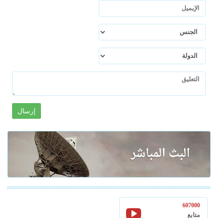
إرسال
607000
متابع