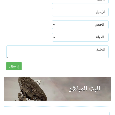
إرسال