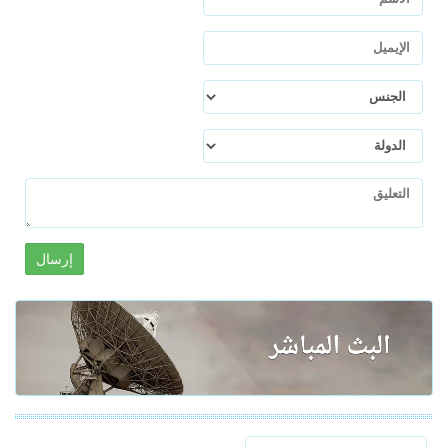
إرسال