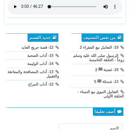
من نفس التصنيف
جديد القسم
19- التعامل مع الفقراء 2
12- قصة جريج العابد
الرسول صلى الله عليه وسلم
15- آداب الصحبة
زوجاً - الحلقة الخامسة
14- آداب الوليمة
19- تعجبه ﷺ 2
13- آداب المصافحة والمعانقة
والتقبيل
13- ضحكه ﷺ 5
12- آداب المزاح
التعامل النبوي مع النساء -
الحلقة الأولى
أضف تعليقا