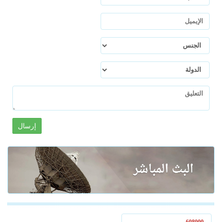
إرسال