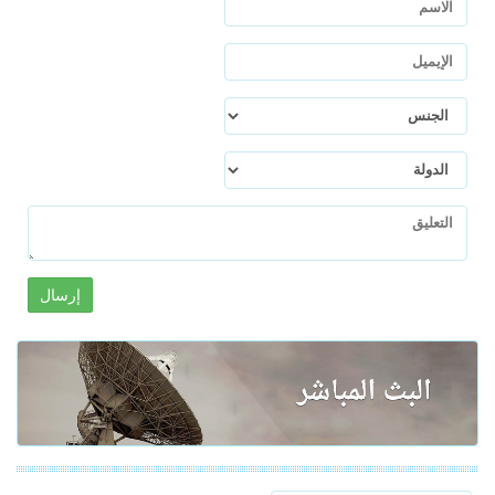
إرسال