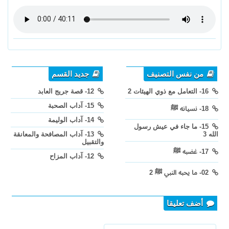
من نفس التصنيف
جديد القسم
16- التعامل مع ذوي الهيئات 2
12- قصة جريج العابد
15- آداب الصحبة
18- نسيانه ﷺ
14- آداب الوليمة
15- ما جاء في عيش رسول
الله 3
13- آداب المصافحة والمعانقة
والتقبيل
17- غضبه ﷺ
12- آداب المزاح
02- ما يحبه النبي ﷺ 2
أضف تعليقا