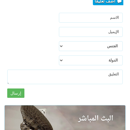
أضف تعليقا
إرسال