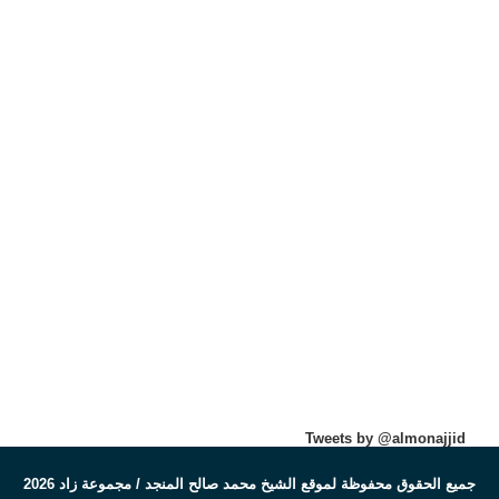
Tweets by @almonajjid
جميع الحقوق محفوظة لموقع الشيخ محمد صالح المنجد / مجموعة زاد 2026