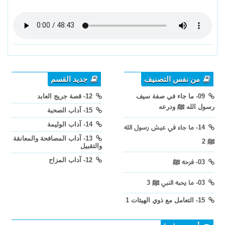
من نفس التصنيف
جديد القسم
09- ما جاء في صفة سيف
12- قصة جريج العابد
رسول الله ﷺ ودرعه
15- آداب الصحبة
14- آداب الوليمة
14- ما جاء في عيش رسول الله
13- آداب المصافحة والمعانقة
ﷺ 2
والتقبيل
12- آداب المزاح
03- فرحه ﷺ
03- ما يحبه النبي ﷺ 3
15- التعامل مع ذوي الهيئات 1