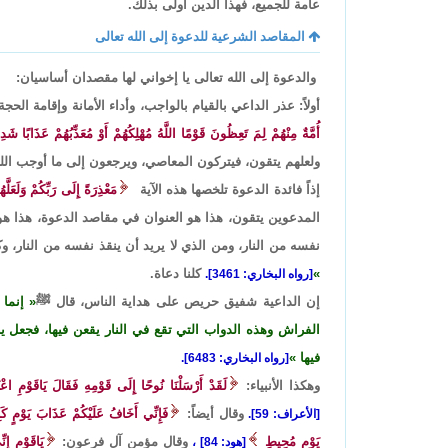
عامة للجميع، فهذا الدين أولى بذلك.
المقاصد الشرعية للدعوة إلى الله تعالى
والدعوة إلى الله تعالى يا إخواني لها مقصدان أساسيان:
أولاً: عذر الداعي بالقيام بالواجب، وأداء الأمانة وإقامة الح
أُمَّةٌ مِنْهُمْ لِمَ تَعِظُونَ قَوْمًا اللَّهُ مُهْلِكُهُمْ أَوْ مُعَذِّبُهُمْ عَذَابًا شَدِي
ولعلهم يتقون، فيتركون المعاصي، ويرجعون إلى ما أوجب الله
إذاً فائدة الدعوة تلخصها هذه الآية
مَعْذِرَةً إِلَى رَبِّكُمْ وَلَعَلَّ
المدعوين يتقون، هذا هو العنوان في مقاصد الدعوة، هذا هو 
نفسه من النار، ومن الذي لا يريد أن ينقذ نفسه من النار، وكل
كلنا دعاة.
[رواه البخاري: 3461].
إن الداعية شفيق حريص على هداية الناس، قال ﷺ
إنما
الفراش وهذه الدواب التي تقع في النار يقعن فيها، فجعل ين
فيها
[رواه البخاري: 6483].
وهكذا الأنبياء:
لَقَدْ أَرْسَلْنَا نُوحًا إِلَى قَوْمِهِ فَقَالَ يَاقَوْمِ ا
وقال أيضاً:
فَإِنِّي أَخَافُ عَلَيْكُمْ عَذَابَ يَوْمٍ كَ
[الأعراف: 59].
يَوْمٍ مُحِيطٍ
وقال مؤمن آل فرعون:
يَاقَوْمِ إِن
[هود: 84] ،