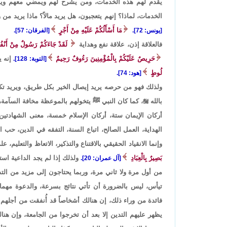
يقدم لهم هذه الخدمات، ومن يشرح لهم ويمضي معهم ويشتر
الخدمات، لماذا؟ إنهم يتعجبون، هل يريد مالاً؟ ماذا يريد م
مَا أَسْأَلُكُمْ عَلَيْهِ مِنْ أَجْرٍ
[يونس: 72].
[الفرقان: 57].
فالعلاقة إذن، علاقة نفع وهداية
لَقَدْ جَاءَكُمْ رَسُولٌ مِنْ أَنْفُس
حَرِيصٌ عَلَيْكُمْ بِالْمُؤْمِنِينَ رَءُوفٌ رَحِيمٌ
إنه 
[التوبة: 128].
لُوطٍ
[هود: 74].
ولذلك فهو من حرصه يريد إيصال الخير بكل طريق، ويريد تكام
بالله

، كما كان النبي ﷺ يتخولهم بالموعظة مخافة السآمة، إنه
أركان الإيمان ستة، أركان الإسلام خمسة، معنى الشهادتين،
الهداية، العمل الصالح، اتباع السنة، التفقه في الدين، حب
وإنما الانقياد الحقيقي بالاقتناع والتذكير، الاتعاظ والتعل
بَصِيرٌ بِالْعِبَادِ
ولذلك إذا لم يجد الداعية است
[آل عمران: 20].
من أول مرة ولا ثاني مرة، وربما يحتاجون إلى مزيد من التذكي
تيأس، ليس بالضرورة أن تأتي نتائج بسرعة، والدعوة مهما
فائدة من وراء ذلك، إن هنالك أشخاصاً قد أُنفقت من أجل
يظهر عليهم التدين إلا بعد أن تخرجوا من الجامعة، وإن هنا