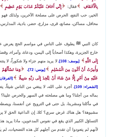
بِالْأَحْقَافِ
فقال:
إِنِّي أَخَافُ عَلَيْكُمْ عَذَابَ يَوْمٍ عَظِيمٍ
الخير، حب النفع، الحرص على مصلحة الآخرين، ولذلك فهو مست
محافل، مساكن، مصانع، قرى، مزارع، حضر، بادية، المدارس، ا
كان النبي ﷺ يطوف على الناس في مواسم الحج يعرض عليهم
خارج الجزيرة، وهكذا أصحاباً إلى اليمن، ودعاة، وأمراء، وقضا
إِلَى اللَّهِ
لا يريد منهم جزاء ولا شكوراً، لا ينت
[يوسف: 108].
وَأُمِرْتُ أَنْ أَكُونَ مِنَ الْمُسْلِمِ
وَمَا تَسْأَلُهُمْ ع
[يونس: 72]،
عَلَيْهِ مِنْ أَجْرٍ إِلَّا مَنْ شَاءَ أَنْ يَتَّخِذَ إِلَى رَبِّهِ سَبِيلًا
[الفرقان: 57
أجره على الله، لا يبتغي من الناس شيئاً، 
[الشعراء: 109].
بماله من أجلنا؟ وما هي مصلحته في السهر والحرص علينا؟ لما
في مأكلنا ومشربنا، بل حتى في الترويح عن أنفسنا، ويصطحبنا
مشبوهة؟ هل هناك غرض سري؟ كلا، إن الداعية الحق لا يريد
التساؤل الكبير الذي يقع في نفوس المدعوين، ماذا يريد هذا
لأنهم لم يتعودوا أن تقدم من أجلهم كل هذه التضحيات، لم