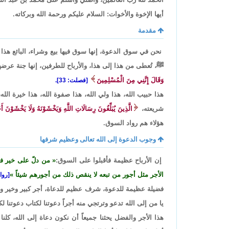
أيها الإخوة والأخوات: السلام عليكم ورحمة الله وبركاته.
مقدمة
نحن في سوق الدعوة، إنها سوق فيها بيع وشراء، البائع هذا ا
ﷺ، تُعطى من هذا إلى هذا، والأرباح للطرفين، إنها جنة عر
وَقَالَ إِنَّنِي مِنَ الْمُسْلِمِينَ
[فصلت: 33].
هذا حبيب الله، هذا ولي الله، هذا صفوة الله، هذا خيرة الل
شريعته،
الَّذِينَ يُبَلِّغُونَ رِسَالَاتِ اللَّهِ وَيَخْشَوْنَهُ وَلَا يَخْشَوْنَ أَحَدً
هؤلاء هم رواد السوق.
وجوب الدعوة إلى الله تعالى وعظيم شرفها
إن الأرباح عظيمة فأقبلوا على السوق:
من دلّ على خير ف
الأجر مثل أجور من تبعه لا ينقص ذلك من أجورهم شيئاً
[رواه 
فضيلة عظيمة للدعوة، شرف عظيم للدعاة، أجر كبير وخير وفير
يا من إلى الله تدعو وترتجي منه أجراً دعوتنا لكتاب دعوتنا ل
هذا الأجر والفضل يحثنا جميعاً أن نكون دعاة إلى الله، كلنا