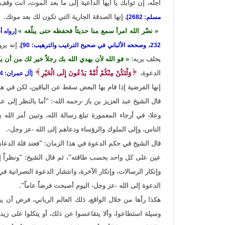
أجله، إن ثوابك يا أيها الداعية إلى ما بعد الموت، أنت وقف
إنها الصدقة الجارية التي تكون لك بعد موتك.
مسلم: 2682].
نضّر الله امرأ سمع منا حديثاً فحفظه حتى يبلّغه
إنه ير
232، وصححه الألباني في صحيح الترغيب والترهيب: 90].
يحلف بربه:
فو الله لأن يهدي الله بك رجلاً خير لك من أن
الدعوة،
وَلْتَكُنْ مِنْكُمْ أُمَّةٌ يَدْعُونَ إِلَى الْخَيْرِ
[آل عمران: 104].
إنها الفرضية إذا قام بها البعض سقط عن الباقين، لكن في هذ
قال الشيخ عبد العزيز بن باز -رحمه الله-: "أما بالنظر إلى 
وعلا- في أرجاء المعمورة تبلغ رسالة الله، وتبين أمر ال
الناس، وإلى الملوك والرؤساء ودعاهم إلى الله -عز وجل-.
قال الشيخ في حكم الدعوة في هذا الزمان: "فعند قلة الدعاة
عين على كل واحد بحسب طاقته"، ثم قال الشيخ: "ونظراً إلى ا
وإنكار الرسالات، وإنكار الآخرة، وانتشار الدعوة النصرانية ف
الدعوة إلى الله -عز وجل- اليوم أصبحت فرضاً عاماً".
هكذا رآها من خلال الواقع، ذلك العالم الرباني، فرض أن يبل
وسيلة استطاعوا، وألا يتقاعسوا عن ذلك، أو يتكلوا على زيد 