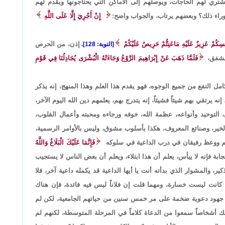
ي لهم الحاجات، ويوصلهم إلى الأماكن التي يحتاجونها ويقدم لهم
ن وراء ذلك؟ وبعضهم يرتاب، والجواب واضح:
إِنْ أَجْرِيَ إِلَّا عَلَى اللَّهِ
ِكُمْ عَزِيزٌ عَلَيْهِ مَاعَنِتُّمْ حَرِيصٌ عَلَيْكُمْ
إذن، من الحرص
[التوبة: 128].
يشفق،
فَلَمَّا ذَهَبَ عَنْ إِبْرَاهِيمَ الرَّوْعُ وَجَاءَتْهُ الْبُشْرَى يُجَادِلُنَا فِي قَوْمِ
ل النفع من جميع الوجوه، فهو يقدم هذا العلم وهذا المنهج، إنه يذكر
 يرتقي بهم شيئاً فشيئاً، إنه يتدرج بهم، يعلمهم دين الله اليوم الآخر،
 التوحيد وأنواعه، عظمة الله، خوفه ورجاءه ومحبته وأعمال القلوب،
 الخير، وصنائع المعروف، هكذا بأسلوب مشوق، وليس بالأوامر الرسمية،
يم، علم ووعظ رفيقان في درب الداعية في سلوكه
فَإِنَّمَا عَلَيْكَ الْبَلَاغُ وَاللَّهُ
جابة فإنه لا ييأس، يعلم أن هذا ابتلاء، ويعلم أن بعض الناس لا يستجيب
ر، والمشوار الذي بدأته أنت يا أيها الداعية قد يكمله داعية آخر، فلا
 كانت ليست خسارة، ومهما قلت إن فلاناً ليس فيه فائدة، فإن هناك
هم جهود دعوية ضخمة على مر خمس سنين من حياتهم الجامعية، لكن لم
لك أشخاصاً سمعوا من الدعاة كلاماً في المرحلة المتوسطة، لكنهم لم