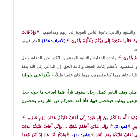
جة والتبليغ، والثاني: دعوة الناس للعودة إلى ربهم وهدايتهم،
وَإِذْ قَالَتْ
دًا قَالُوا مَعْذِرَةً إِلَى رَبِّكُمْ وَلَعَلَّهُمْ يَتَّقُونَ
لنُعذر فيهم،
[الأعراف: 164].
.
هُمْ يَتَّقُونَ
واحدة للدعاية، والثانية للمدعوين، لنُعْذر نحن الدعاة، ولعل
المقصود الأعظم إقامة الحجة، وإقامة الحق، إن الداعي إلى الله ينقذ
نا دعاة، مهما كنا مقصرين، مهما كان علمنا قليلاً،
بلّغوا عني ولو آية
 مثلي ومثل الناس كمثل رجل استوقد ناراً، فلما أضاءت ما حوله جعل
زعهن ويغلبنه فيقتحمن فيها، فأنا آخذ بحجزكم عن النار وهم يقتحمون
عْبُدُوا اللَّهَ مَا لَكُمْ مِنْ إِلَهٍ غَيْرُهُ إِنِّي أَخَافُ عَلَيْكُمْ عَذَابَ يَوْمٍ عَظِيم
بِيرٍ
وَإِلَى مَدْيَنَ أَخَاهُمْ شُعَيْبًا ... وَإِنِّي أَخَافُ عَلَيْكُمْ عَذَابَ
[هود: 3].
ِّي أَخَافُ عَلَيْكُمْ يَوْمَ التَّنَادِ
،
وَاذْكُرْ أَخَا عَادٍ إِذْ أَنْذَرَ قَوْمَهُ
[غافر: 32]