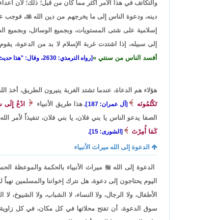
والتكاتف في هذا الأمر أكثر مما كان من قبل؛ ذلك؛ لأن أعداء
دينه، ودعوة الناس إلى ما يخرجهم من دين الله

، فوجب عل
إسلامية على شتى المستويات، وبجميع الوسائل، وبجميع الط
إلى سبيله، إذا اشتدت غربة الإسلام لا بد من الدعوة، يق
أفسد الناس من سنتي
[رواه الترمذي: 2630، وقال: "هذا حديث حسن"].
هؤلاء هم الدعاة، عندما تشتد الغربة ينيرون الطريق، أخذ الل
تَكْتُمُونَه
هذا طريق الأنبياء
ادْعُ إِلَى سَ
[آل عمران: 187].
الصفا يدعو الناس يا بني فلان، يا بني فلان، تنفيذاً لأمر الله:
كَمَا أُمِرْتَ
[الشورى: 15].
الدعوة إلى الله ميراث الأنبياء
الدعوة إلى الله

ميراث الأنبياء بالحكمة والموعظة الحس
اليوم يحتاجون إلى دعوة، هل نترك إخواننا والمسلمين نهباً لل
الأطفال، ولا الرجال، ولا النساء، لا الشباب، ولا الشيوخ، لا
سوق الدعوة، أن تفتح محلاتها في كل مكان، في كل زاوية، 