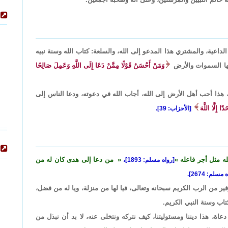
لداعية، والمشتري هذا المدعو إلى الله، والسلعة: كتاب الله وسنة نبيه
ضها السموات والأرض
وَمَنْ أَحْسَنُ قَوْلًا مِمَّنْ دَعَا إِلَى اللَّهِ وَعَمِلَ صَالِحًا
ه، هذا أحب أهل الأرض إلى الله، أجاب الله في دعوته، ودعا الناس إلى
ا إِلَّا اللَّهَ
[الأحزاب: 39].
له مثل أجر فاعله
من دعا إلى هدى كان له من
[رواه مسلم: 1893]،
مسلم: 2674].
 من الرب الكريم سبحانه وتعالى، فيا لها من منزلة، ويا له من فضل،
كتاب وسنة النبي الكريم.
 دعاة، هذا ديننا ومسئوليتنا، كيف نتركه ونتخلى عنه، لا بد أن نبذل من