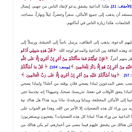
هكذا الداعية يشفق يدعو لإنقاذ الناس من جهنم، إيصال
[الأحقاف: 21].
عد أن يذهب إلى جميع الأماكن، سفراً وحضراً، ليلاً ونهاراً، مساجد،
لجامعات، هكذا زيارة الناس في أماكنهم.
 الدعوة، يذهب إلى الطائف، يرسل ناساً إلى الحبشة، ورسلاً إلى
ة، وهذه العلاقة بين الداعية والمدعو لوجه الله
قُلْ هَذِهِ سَبِيلِي أَدْعُو
ظر منهم أجراً،
فَإِنْ تَوَلَّيْتُمْ فَمَا سَأَلْتُكُمْ مِنْ أَجْرٍ إِنْ أَجْرِيَ إِلَّا عَلَى اللَّهِ
َلَيْهِ مِنْ أَجْرٍ إِنْ هُوَ إِلَّا ذِكْرٌ لِلْعَالَمِينَ
قُلْ مَا أَسْأَلُكُمْ
[يوسف: 104].
وَمَا أَسْأَلُكُمْ عَلَيْهِ مِنْ أَجْرٍ إِنْ أَجْرِيَ إِلَّا عَلَى رَبِّ الْعَالَمِينَ
].
يتعجب بعض المدعوين لماذا يضحي فلان بوقته من أجلنا؟ ولماذا يضحي
ذا ينفق الأوقات في نفعنا، تدريسنا، نصحنا، وتنبيهنا؟ إنه يخدمنا حتى
 إلى الأماكن المختلفة، ويدلنا ويرشدنا، ماذا يريد هذا؟ هل هناك نية
 من وراء كل هذه التضحيات إلا الأجر من الله، وهذا هو الجواب على
 الداعية من وراء هذا؟ لماذا كل هذه التضحيات؟ يتعجبون ويستغربون؛
 يكن هنالك من يشفق عليهم فيما مضى من أعمارهم، لم يكن هنالك من