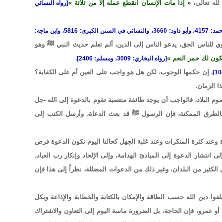
 لله تعالى،
إذا مات الإنسان انقطع عمله إلا من ثلاثة
[رواه النسائي
[رواه أحمد: 4157، وأبو داود: 3660، والنسائي في السنن الكبرى: 5816، وابن ماجه:
وي للناس الحق، يدعو الناس إلى الدين، ألم تعلم حديث النبي ﷺ وهو
 يكون لك حمر النعم
[رواه البخاري: 3009، ومسلم: 2406].
إن حكمها الوجوب، لكن هل هو واجب على العين أم على الكفاية؟
ا الزمان.
عموم البلاد، فالواجب أن يوجد طائفة منتصبة تقوم بالدعوة إلى الله -جل
له بالطرق الممكنة، فإن الرسول ﷺ قد بعث الدعاة، وأرسل الكتب إلى
 وعند كثرة المنكرات وعند غلبة الجهل كحالنا اليوم تكون الدعوة فرض
نتشار الدعوة إلى المبادئ الهدامة، وإلى الإلحاد وإنكار رب العباد،
ي الكثير من البلدان، وغير ذلك من الدعوات المضللة، نظراً إلى هذا فإن
غوا دين الله حسب الطاقة والإمكان بالكتابة والخطابة والإذاعة وبكل
أو عمرو، فإن الحاجة، بل الضرورة ماسة اليوم إلى التعاون والاشتراك