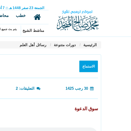
الجمعة
23
صفر
1448 هـ
::
7
أ
خطب
محاض
يتم بث جميع ال
مناشط الشيخ
الرئيسية
دورات متنوعة
رسائل أهل العلم
الاستماع
30 رجب 1425
التعليقات: 2
سوق الدعوة