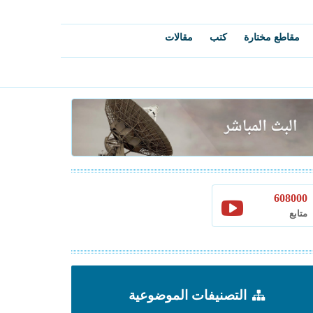
مقاطع مختارة
كتب
مقالات
608000
متابع
التصنيفات الموضوعية