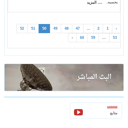
بحسبه.
.... المزيد
52
51
50
49
48
47
...
2
1
‹
›
60
59
...
53
608000
متابع