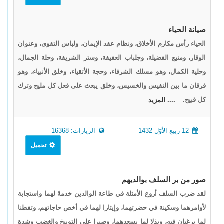
صيانة الحياء
الحياء رأس مكارم الأخلاق، ونظام عقد الإيمان، ولباس التقوى، وعنوان
الوقار، ومنبع الفضيلة، وجلباب العفيفة، وستر الشريفة، وحلة الجمال،
وحلية الكمال، وهو مسلك الشرفاء، وحجة الأتقياء، وخلق الأنبياء، وهو
فرقان ما بين النفيس والخسيس، وخلق يبعث على فعل كل مليح وترك
كل قبيح.
.... المزيد
12 ربيع الأوّل 1432
الزيارات: 16368
تحميل
صور من بر السلف بوالديهم
لقد ضرب السلف أروع الأمثلة في طاعة الوالدين خدمةً لهما واستجابة
لأوامرهما وسكينة في حضرتهما، وإيثارا لهما في أخص حاجاتهم، وتفطنا
لما يرغبان فيه، وبذلا لما يسعدهما، وصبرا على التوبيخ والغضب وشدة