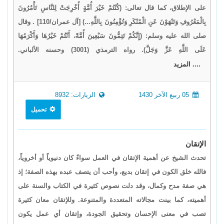
على الإطلاق، كما قال تعالى: (كُنْتُمْ خَيْرَ أُمَّةٍ أُخْرِجَتْ لِلنَّاسِ تَأْمُرُونَ
بِالْمَعْرُوفِ وَتَنْهَوْنَ عَنِ الْمُنْكَرِ وَتُؤْمِنُونَ بِاللَّهِ...) [آل عمران/110] . وقال
صلى الله عليه وسلم: (إِنَّكُمْ تَتِمُّونَ سَبْعِينَ أُمَّةً، أَنْتُمْ خَيْرُهَا وَأَكْرَمُهَا
عَلَى اللَّهِ عَزَّ وَجَلَّ). رواه الترمذي (3001) وحسنه الألباني.
.... المزيد
05 ربيع الآخر 1430
الزيارات: 8932
تحميل
الإتقان
تحدث الشيخ عن أهمية الإتقان في العمل سواءً كان دنيوياً أو أخروياً،
فالله خلق الكون في إتقان بديع، وأحب أن يتصف عبده بهذه الصفة؛ إذ
هي صفة مدح وكمال، وقد دلت نصوص كثيرة في الكتاب والسنة على
أهميته، كما بينت مجالاته المتعددة والمتنوعة. وللإتقان معان كثيرة
تصب في معنى الإحسان وتحقيق الجودة، وإتقان أي عمل يكون