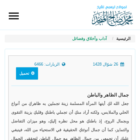
الرئيسية
آداب وأخلاق وفضائل
26 شوّال 1428
الزيارات: 6466
تحميل
جمال الظاهر والباطن
جعل الله لكِ أيتها المرأة المسلمة زينة تجملين به ظاهركِ من أنواع
الحلي والملابس، ولكنه أراد منكِ أن تجملي باطنكِ وقلبكِ بزينة التقوى
وبجمال الروح، إذ باطنكِ هو محل نظره إليكِ، وهو ميزان التفاضل
والتمايز، كما أن جمال أنوثتكِ الحقيقية في الاستحياء من الله، فينبغي
عليكِ أن تجمعي بين جمال الظاهر مع جمال الباطن لتحققي الجمال