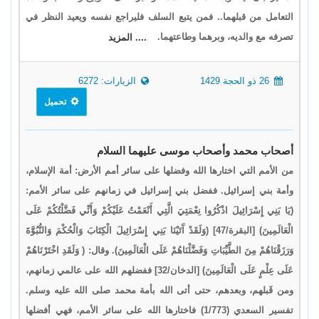
التعامل من قبلهما.. فمن يتبع السلف فليراجع نفسه ويعيد النظر في
تصرفه مع والديه، وبرهما وطاعتهما.
.... المزيد
26 ذو الحجة 1429
الزيارات: 6272
تحميل
أصحاب محمد وأصحاب موسى عليهما السلام
من الأمم التي اختارها الله وفضلها على سائر أمم الأرض: أمة الإسلام،
وأمة بني إسرائيل. ففضل بني إسرائيل في زمانهم على سائر الأمم:
(يَا بَنِي إِسْرَائِيلَ اذْكُرُوا نِعْمَتِيَ الَّتِي أَنْعَمْتُ عَلَيْكُمْ وَأَنِّي فَضَّلْتُكُمْ عَلَى
الْعَالَمِينَ) [البقرة/47] (وَلَقَدْ آَتَيْنَا بَنِي إِسْرَائِيلَ الْكِتَابَ وَالْحُكْمَ وَالنُّبُوَّةَ
وَرَزَقْنَاهُمْ مِنَ الطَّيِّبَاتِ وَفَضَّلْنَاهُمْ عَلَى الْعَالَمِينَ). وقال: ( وَلَقَدِ اخْتَرْنَاهُمْ
عَلَى عِلْمٍ عَلَى الْعَالَمِينَ) [الدخان/32] ففضلهم الله على عالمي زمانهم،
ومن قَبلهم، وبعدهم، حتى أتى الله بأمة محمد صلى الله عليه وسلم.
تفسير السعدي (1/773) فاختارها الله على سائر الأمم، فهي أفضلها