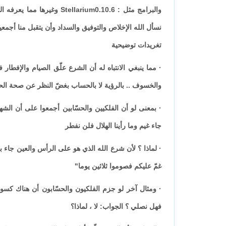
والبرامج مثل : Stellarium0.10.6 
نسأل الله الإخلاص والتوفيق والسداد وأن يتقبل منا أجمعي
تغريدات توضيحية
·
مما ينبغي الانتباه له أن الشرع علّق الصيام والإفطار
والخسوف .. بالرؤية لا بالحساب بغضّ النظر عن صحة ال
·
جاء غيم وما رأينا الهلال فلن نفطر
·
لماذا ؟ لأن شرع الله الذي هو على الرأس والعين جاء 
غمّ عليكم فصوموا ثلاثين يوما
"
·
ومثال آخر لو جزم الفلكيون والحسّابون أن هناك كسوف
فهل نصلي ؟ الجواب: لا ، لماذا؟