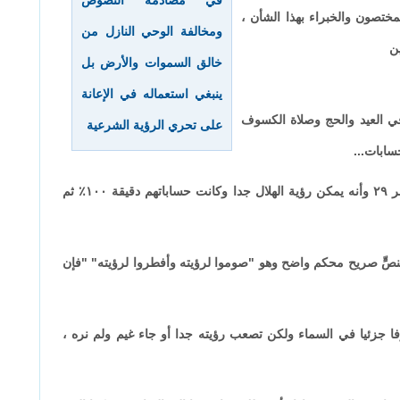
في مصادمة النصوص
وغيرها مما يعرفه المختصون والخبراء بهذا الشأن ،
ومخالفة الوحي النازل من
ن
خالق السموات والأرض بل
ينبغي استعماله في الإعانة
 في العيد والحج وصلاة الكسوف
على تحري الرؤية الشرعية
حسابات
...
بمعنى لو أن الفلكيين والحسّابين أجمعوا على أن الشهر ٢٩ وأنه يمكن رؤية الهلال جدا وكانت حساباتهم دقيقة ١٠٠٪ ثم
بنصٍّ صريح محكم واضح وهو "صوموا لرؤيته وأفطروا لرؤيته" "فإن
ا جزئيا في السماء ولكن تصعب رؤيته جدا أو جاء غيم ولم نره ،