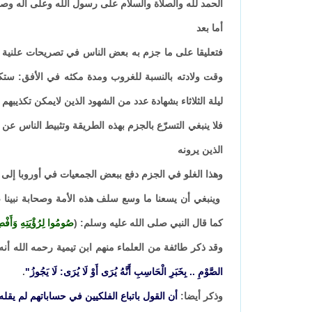
الحمد لله والصلاة والسلام على رسول الله وعلى أله وص
أما بعد
فتعليقا على ما جزم به بعض الناس في تصريحات علنية بع
وقت ولادته بالنسبة للغروب ومدة مكثه في الأفق: ستكو
ليلة الثلاثاء بشهادة عدد من الشهود الذين لايمكن تكذيبهم
فلا ينبغي التسرّع بالجزم بهذه الطريقة وتثبيط الناس عن
الذين يرونه
وهذا الغلو في الجزم دفع ببعض الجمعيات في أوروبا إلى رصد جائزة تحدٍ قدرها ١٠٠٠ جني
وينبغي أن يسعنا ما وسع سلف هذه الأمة وصحابة نبينا ص
كما قال النبي صلى الله عليه وسلم: (
صُومُوا لِرُؤْيَتِهِ وَأَفْطِر
وقد ذكر طائفة من العلماء منهم ابن تيمية رحمه الله أن
الصَّوْمِ .. بِخَبَرِ الْحَاسِبِ أَنَّهُ يُرَى أَوْ لَا يُرَى: لَا يَجُوزُ"
.
وذكر أيضا:
أن القول باتباع الفلكيين في حساباتهم لم يقله