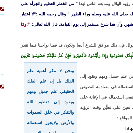
رؤية الهلال ومتابعة الناس لهذا
" من الخطر العظيم والجرأة على
 صلى الله عليه وسلم وراء الظهر " وقال رحمه الله :"لا اعتبار
لشهر، وأن هذا شرع مستمر إلى يوم القيامة. قال الله تعالى:
وَمَا
 شوال فإن ذلك موافق للشرع أيضا ونكون قد قمنا بواجبنا فيما نقدر
 الْهِلَالَ فَصُومُوا وَإِذَا رَأَيْتُمُوهُ فَأَفْطِرُوا فَإِنْ غُمَّ عَلَيْكُمْ فَصُومُوا ثَلَاثِينَ
ونحن لا ننكر أهمية علم
يقي علم جميل ومهم ويقود إلى
الفلك بل إن علم الفلك
 استعماله في مصادمة النصوص
الحقيقي علم جميل ومهم
بغي استعماله في الإعانة على
ويقود إلى تعظيم الله
 تعين على تحيُّن وقت الرؤية
والتفكر في خلق السموات
لمواقع :
والأرض ولايجوز استعماله
htt