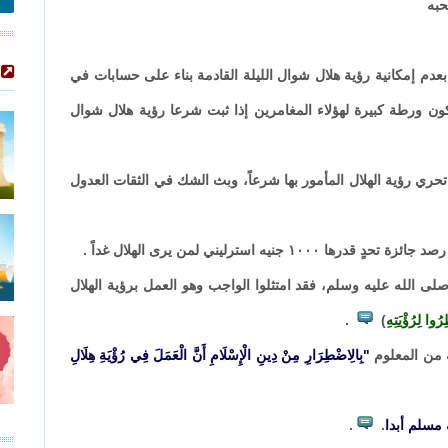
حبه
دم إمكانية رؤية هلال شوال الليلة القادمة بناء على حسابات في
ن ورطة كبيرة لهؤلاء المغامرين إذا ثبت شرعا رؤية هلال شوال
 تحري رؤية الهلال المأمور بها شرعاً، وبث الشك في الثقات العدول
ه استرليني لمن يرى الهلال غداً .
لى الله عليه وسلم، فقد امتثلوا الواجب وهو العمل برؤية الهلال
ُوا لِرُؤْيَتِهِ
)
.
ه من المعلوم
"بِالِاضْطِرَارِ مِنْ دِينِ الْإِسْلَامِ أَنَّ الْعَمَلَ فِي رُؤْيَةِ هِلَالِ
 مسلم أبدا
.
.