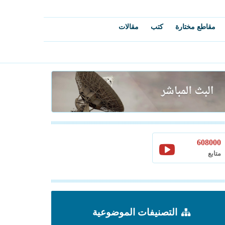
مقاطع مختارة
كتب
مقالات
608000
متابع
التصنيفات الموضوعية