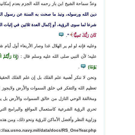
وعدّ سماحة الشيخ ابن باز رحمه الله الجزم بعدم إمكانية 
دين الله ورسوله، ونبذ ما صحت به السنة عن رسول الله
شرعا لما سوى الرؤية، أو إكمال العدة ثلاثين في إثبات ا
كَانَ رَبُّكَ نَسِيًّا
"
.
وعليه فإنه لو لم ير الهلال غدا وصار الأربعاء أول أيام
عليه؛ لأن النبي صلى الله عليه وسلم قال : (
إِذَا رَأَيْتُمْ
يَوْمًا)
.
ونحن لا ننكر أهمية علم الفلك بل إن علم الفلك الحق
تعظيم الله والتفكر في خلق السموات والأرض ولايجوز
ومخالفة الوحي النازل من خالق السموات والأرض بل ين
تحري الرؤية الشرعية كاستعمال المواقع والبرامج التي
وزاوية النظر وأفضل الأماكن للرؤية ونحو ذلك، ومن هذه ا
p://aa.usno.navy.mil/data/docs/RS_OneYear.php