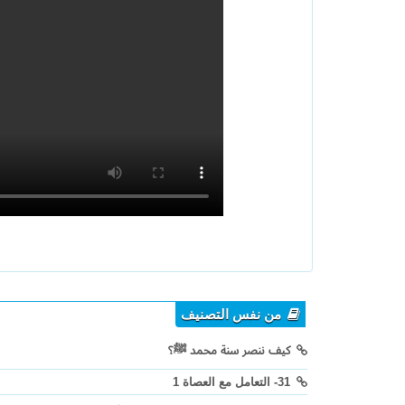
من نفس التصنيف
كيف ننصر سنة محمد ﷺ؟
31- التعامل مع العصاة 1