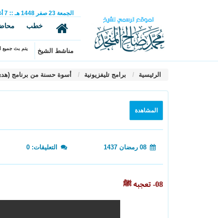
الجمعة
23
صفر
1448 هـ
::
7
أ
خطب
محاض
يتم بث جميع ال
مناشط الشيخ
الرئيسية
برامج تليفزيونية
أسوة حسنة من برنامج (هدى وبي
المشاهدة
08 رمضان 1437
التعليقات: 0
08- تعجبه ﷺ