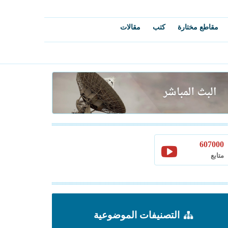
مقاطع مختارة
كتب
مقالات
607000
متابع
التصنيفات الموضوعية