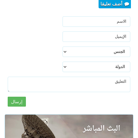
أضف تعليقا
إرسال