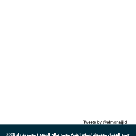
Tweets by @almonajjid
جميع الحقوق محفوظة لموقع الشيخ محمد صالح المنجد / مجموعة زاد 2026