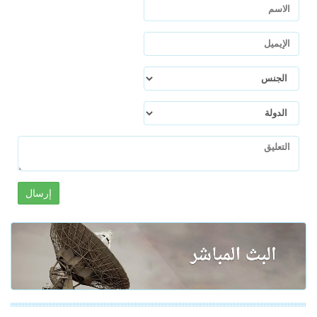
إرسال