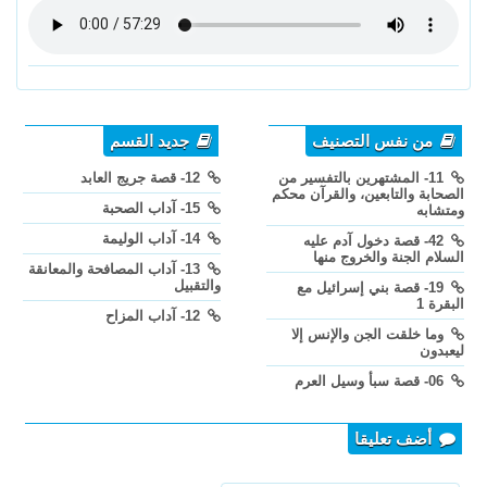
من نفس التصنيف
جديد القسم
11- المشتهرين بالتفسير من
12- قصة جريج العابد
الصحابة والتابعين، والقرآن محكم
15- آداب الصحبة
ومتشابه
14- آداب الوليمة
42- قصة دخول آدم عليه
السلام الجنة والخروج منها
13- آداب المصافحة والمعانقة
والتقبيل
19- قصة بني إسرائيل مع
البقرة 1
12- آداب المزاح
وما خلقت الجن والإنس إلا
ليعبدون
06- قصة سبأ وسيل العرم
أضف تعليقا