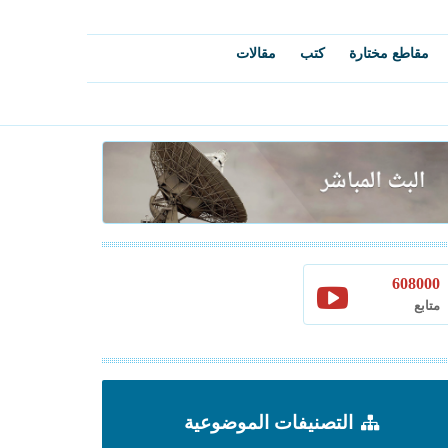
مقاطع مختارة
كتب
مقالات
608000
متابع
التصنيفات الموضوعية