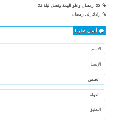
22- رمضان وعلو الهمة وفضل ليلة 23
زادك إلى رمضان
أضف تعليقا