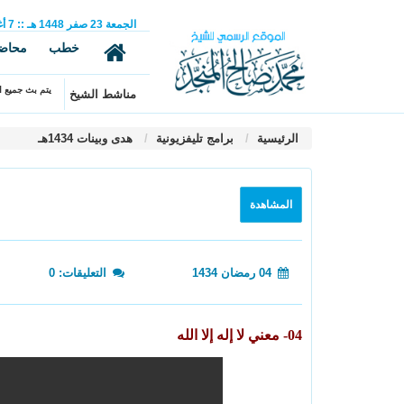
الجمعة
23
صفر
1448 هـ
::
7
أ
خطب
محاض
يتم بث جميع ال
مناشط الشيخ
الرئيسية
برامج تليفزيونية
هدى وبينات 1434هـ
المشاهدة
04 رمضان 1434
التعليقات: 0
04- معني لا إله إلا الله