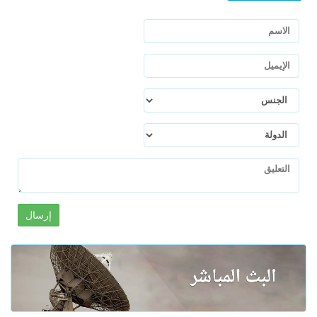
إرسال