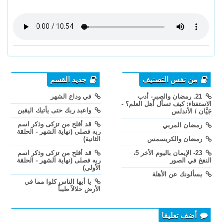
من نفس التصنيف
جديد القسم
21. رمضان والصبر- أدب
في وداع الشهر
الاستفتاء: كيف تسأل أهل العلم؟ -
واعبد ربك حتى يأتيك اليقين
جَيَّان / الأندلس
قد أفلح من تزكى وذكر اسم
رمضان المربي
ربه فصلى (نهاية الشهر - الحلقة
رمضان والكريسمس
الثانية)
23- الإيمان باليوم الأخر 5،
قد أفلح من تزكى وذكر اسم
النفخ في الصور
ربه فصلى (نهاية الشهر - الحلقة
الأولى)
يسألونك عن الأهلة
يا أيها الناس كلوا مما في
الأرض حلالاً طيباً
أضف تعليقا