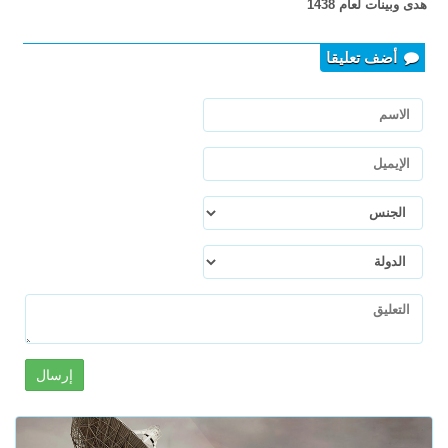
هدى وبينات لعام 1438
أضف تعليقا
إرسال