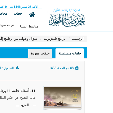
الأحد
25
صفر
1448 هـ
::
9
أغ
خطب
محاض
يتم بث جميع ال
مناشط الشيخ
الرئيسية
برامج تليفزيونية
سؤال وجواب من برنامج (أيام م
حلقات متسلسلة
حلقات مفردة
08 ذو الحجة 1438
التحميل: 1661
11- أسئلة حلقة 11 برنامج (أيام معلومات) لعام 1438
جاب الشيخ عن حكم المال ال
...
المزيد ...