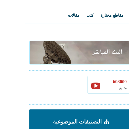
مقاطع مختارة
كتب
مقالات
608000
متابع
التصنيفات الموضوعية