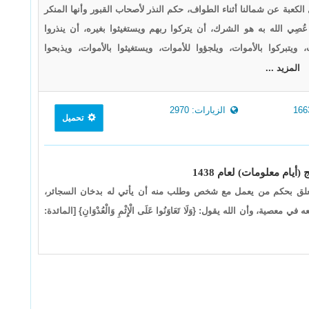
كعبة عن شمالنا أثناء الطواف، حكم النذر لأصحاب القبور وأنها المنكر
صِي الله به هو الشرك، أن يتركوا ربهم ويستغيثوا بغيره، أن ينذروا
، ويتبركوا بالأموات، ويلجؤوا للأموات، ويستغيثوا بالأموات، ويذبحوا
المزيد ...
الزيارات: 2970
تحميل
لق بحكم من يعمل مع شخص وطلب منه أن يأتي له بدخان السجائر،
ي معصية، وأن الله يقول: {وَلَا تَعَاوَنُوا عَلَى الْإِثْمِ وَالْعُدْوَانِ} [المائدة: