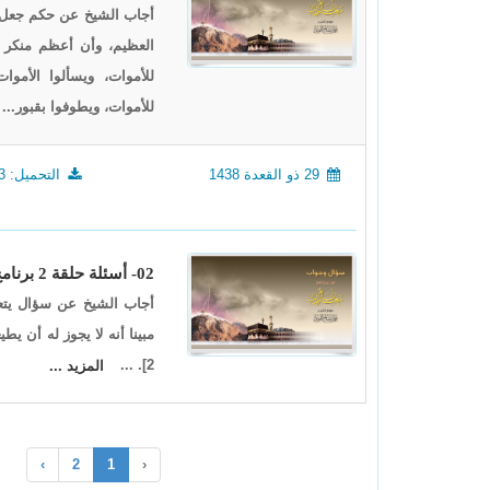
أجاب الشيخ عن حكم جعل ال
العظيم، وأن أعظم منكر عُ
للأموات، ويسألوا الأموات
للأموات، ويطوفوا بقبور...
29 ذو القعدة 1438
التحميل: 1663
02- أسئلة حلقة 2 برنامج (أيام معلومات) لعام 1438
أجاب الشيخ عن سؤال يتع
مبينا أنه لا يجوز له أن يطيعه ف
2]. ...
المزيد ...
›
2
1
‹