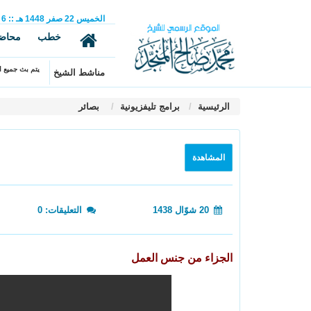
الخميس
22
صفر
1448 هـ
::
6
خطب
محاض
يتم بث جميع ال
مناشط الشيخ
الرئيسية
برامج تليفزيونية
بصائر
المشاهدة
20 شوّال 1438
التعليقات: 0
الجزاء من جنس العمل