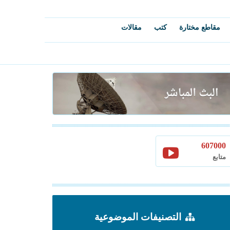
مقاطع مختارة
كتب
مقالات
607000
متابع
التصنيفات الموضوعية