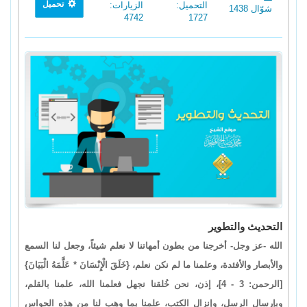
تحميل
التحميل:
الزيارات:
شوّال 1438
4742
1727
التحديث والتطوير
الله -عز وجل- أخرجنا من بطون أمهاتنا لا نعلم شيئاً، وجعل لنا السمع
والأبصار والأفئدة، وعلمنا ما لم نكن نعلم، {خَلَقَ الْإِنْسَانَ * عَلَّمَهُ الْبَيَانَ}
[الرحمن: 3 - 4]، إذن، نحن خُلقنا نجهل فعلمنا الله، علمنا بالقلم،
وبإرسال الرسل، وإنزال الكتب، علمنا بما وهب لنا من هذه الحواس