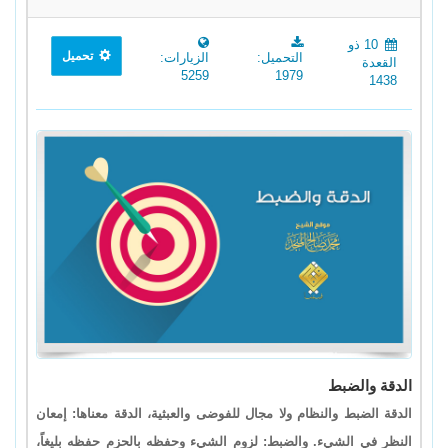
10 ذو
تحميل
التحميل:
الزيارات:
القعدة
5259
1979
1438
الدقة والضبط
الدقة الضبط والنظام ولا مجال للفوضى والعبثية، الدقة معناها: إمعان
النظر في الشيء. والضبط: لزوم الشيء وحفظه بالحزم حفظه بليغاً،