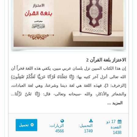
الاعتزاز بلغة القرآن 2
إن هذا الكتاب المبين نزل بلسان عربي مبين، يكفي هذه اللغة فخراً أن
الله تعالى أنزل آخر كتبه بها: {إِنَّا جَعَلْنَاهُ قُرْآنًا عَرَبِيًّا لَعَلَّكُمْ تَعْقِلُونَ}
[الزخرف: 3]، فهذه اللغة هي لغة ديننا وشرعنا، وهي لغة العبادات،
والشعائر والأذكار، والله -سبحانه وتعالى- قال: {إِنَّا نَحْنُ نَزَّلْنَا...
المزيد ...
17 ذو
تحميل
التحميل:
الزيارات:
القعدة
4566
1749
1438