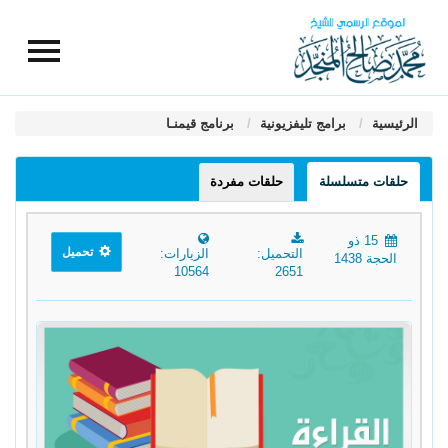
الرئيسية
برامج تليفزيونية
برنامج قيمنـا
حلقات متسلسلة
حلقات مفردة
15 ذو
تحميل
التحميل:
الزيارات:
الحجة 1438
10564
2651