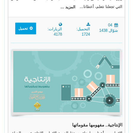
التي تجعلنا نتعلم، أعطانا...
المزيد ...
04
تحميل
التحميل:
الزيارات:
شوّال 1438
4178
1724
الإنتاجية.. مفهومها مقوماتها