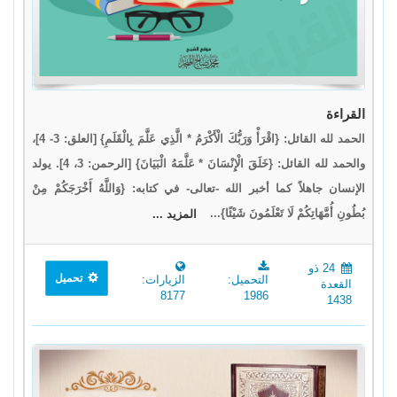
القراءة
الحمد لله القائل: {اقْرَأْ وَرَبُّكَ الْأَكْرَمُ * الَّذِي عَلَّمَ بِالْقَلَمِ} [العلق: 3- 4]،
والحمد لله القائل: {خَلَقَ الْإِنْسَانَ * عَلَّمَهُ الْبَيَانَ} [الرحمن: 3، 4]. يولد
الإنسان جاهلاً كما أخبر الله -تعالى- في كتابه: {وَاللَّهُ أَخْرَجَكُمْ مِنْ
بُطُونِ أُمَّهَاتِكُمْ لَا تَعْلَمُونَ شَيْئًا}...
المزيد ...
24 ذو
تحميل
التحميل:
الزيارات:
القعدة
8177
1986
1438