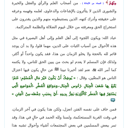
مِنْهُمْ
من أصحاب العلم والرأي والعقل والخبرة
النساء: من الآية83
،
والشورى الذين لا يتأثرون بالإشاعات والدعاوى، لعلمه وفهمه وعرفه
على حقيقته وأدرك كنهه، الذين يستنبطونه منهم والذين يقدرون على
استخراج الحق ومعرفته من خلال غيوم الضلالة والظلمة المتراكمة.
عباد الله: ويكون اللجوء إلى أهل العلم وإلى أهل البصيرة في مثل
هذه الأحوال من أسباب الثبات على الدين، مهما قلوا، ولا بد أن يوجد
قائم لله بالحجة ولا يخلو الزمان من هذا، فقد يكون واحداً أو أكثر،
ولذلك فإن المسلم لا يعدم لو بحث من يبين الحق للناس، ولا يكتمه
كما أمر الله

، نعم لقد أخبرنا نبينا ﷺ عن حالٍ يكون فيها اعتزال
الناس هو المتعّين، وقال :
يُوشِكُ أَنْ يَكُونَ خَيْرَ مَالِ الْمُسْلِمِ: غَنَمٌ؛
يَتْبَعُ بِهَا شَعَفَ الْجِبَالِ -رُءُوس الْجِبَال-،وَمَوَاقِعَ الْقَطْرِ -الْمَوَاضِع الَّتِي
يَسْتَقِرّ فِيهَا الْمَطَر كَالْأَوْدِيَةِ-يَفِرُّ بِدِينِهِ -أَيْ بِسَبَبِ حِفْظه-مِنْ الْفِتَنِ
.
فمن خاف على نفسه الفتن انعزل، ولكن هذا يكون في آخر الزمان،
في وقت الغربة المستحكمة، ولسنا ولله الحمد في حالٍ في هذا، وقد
تمر ببعض المسلمين في بعض المجتمعات أشياء وأحوال تشبه هذا