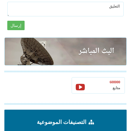
إرسال
608000
متابع
التصنيفات الموضوعية