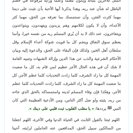
المثل للآخرين بثباته ويكون معلماً وعلماً ورايةً مرفوعةً في خضم
الباطل له شأن عند ربه، وهذا يذكرنا أيها الأحبة بأن نثبت على ديننا
مهما كثرت الفتن، وأن نستمسك بما نعرفه من الحق، مهما كثر
الأعداء، وأن لا يكون لكلامهم وهم يزبدون ويتهددون، ويتواعدون
ويتفاخرون، عند ذلك لا بد أن يُري المسلم ربه من نفسه خيرا، وأنما
يعظم سوق النفاق وينجم كل ما قويت شوكة أعداء الإسلام وقل
سلطان أهل الخير، ولذلك فإن البقاء على الحق، والدعوة إليه وبيان
الأحكام الشرعية والذب عن هذا الدين وإزالة الشبهات وتنبيه العامة
لا شك أن في هذه الحال الأجر عظيم لمن قام به، كل ما صعبت
المهمة كل ما زاد الشرف، كلما زادت التحديات كلما عظم الأجر، كل
ما صعبت المهمة كل ما زاد الشرف، كلما زادت التحديات كلما عظم
الأجر، وهكذا فإن وفاء المسلم لدينه واستمساكه بالحق الذي جاءه
من ربه، يثبته ولو ضل أكثر الناس، ومن الأدعية العظيمة التي كان
النبي ﷺ يرددها:
يا مقلب القلوب ثبت قلبي على دينك
.
اللهم ثبتنا بالقول الثابت في الحياة الدنيا وفي الآخرة، اللهم اجعلنا
من السالكين سبيل الحق، المدافعين عنه الحاملين لرايته، أحينا