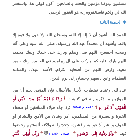
مسلمين وتوفنا مؤمنين والحقنا بالصالحين، أقول قولي هذا واستغفر
الله لي ولكم فاستغفروه إنه هو الغفور الرحيم.
الخطبة الثانية
الحمد لله، أشهد أن لا إله إلا الله، وسبحان الله ولا حول ولا قوة إلا
بالله، وأشهد أن محمداً عبد الله ورسوله، صلى الله عليه وعلى آله
وصحبه أجمعين، اللهم صل وسلم وبارك على عبدك ونبيك محمد،
اللهم بارك عليه كما باركت على آل إبراهيم في العالمين إنك حميد
مجيد، وارض اللهم عن أصحابه الكرام، الأئمة النبلاء، والسادة
العظماء، وعن تابعيهم بإحسانٍ إلى يوم الدين.
عباد لله، وعندما تضطرب الأخبار والأحوال، فإن المؤمن يعلم أن من
الموازين ما ذكره ربه في كتابه :
وَإِذَا جَاءَهُمْ أَمْرٌ مِنَ الْأَمْنِ أَوِ
الْخَوْفِ أَذَاعُوا بِهِ
فإذا جاء هؤلاء المنافقين أو ضعفاء
النساء: من الآية83
.
الخبرة والبصيرة من المسلمين، أمر وشأن من الأمن والبشائر أو
الخوف والشر أذاعوا به وأفشوه، وتحدثوا به ولاكته ألسنتهم وخاضوا
فيه،
وَلَوْ رَدُّوهُ إِلَى الرَّسُولِ
ﷺ
وَإِلَى أُولِي الْأَمْرِ
النساء: من الآية83