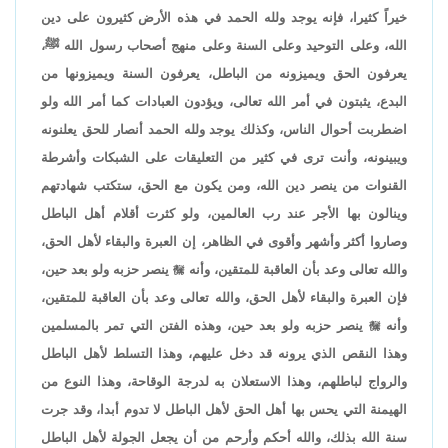
خيراً كثيرا، فإنه يوجد ولله الحمد في هذه الأرض كثيرون على دين
الله، وعلى التوحيد وعلى السنة وعلى منهج أصحاب رسول الله ﷺ،
يعرفون الحق ويميزونه من الباطل، يعرفون السنة ويميزونها من
البدع، يثبتون في أمر الله تعالى، ويؤدون العبادات كما أمر الله ولو
اضطربت أحوال الناس، وكذلك يوجد ولله الحمد أنصار للحق يعلنونه
ويبينونه، وأنت ترى في كثير من التعليقات على الشبكات وأشرطة
القنوات من ينصر دين الله، ومن يكون مع الحق، ستكتب شهادتهم
وينالون بها الأجر عند رب العالمين، ولو كثرت أقلام أهل الباطل
وصاروا أكثر وأشهر وأقوى في الظاهر، إن العبرة والبقاء لأهل الحق،
والله تعالى وعد بأن العاقبة للمتقين، وأنه

ينصر حزبه ولو بعد حين،
فإن العبرة والبقاء لأهل الحق، والله تعالى وعد بأن العاقبة للمتقين،
وأنه

ينصر حزبه ولو بعد حين، وهذه الفتن التي تمر بالمسلمين
وهذا النقص الذي يرونه قد دخل عليهم، وهذا التسلط لأهل الباطل
والرواج لباطلهم، وهذا الاستعلان به لدرجة الوقاحة، وهذا النوع من
الهيمنة التي يحس بها أهل الحق لأهل الباطل لا تدوم أبدا، وقد جرت
سنة الله بذلك، والله أحكم وأرحم من أن يجعل الجولة لأهل الباطل