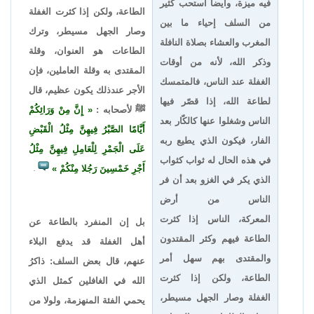
فيه ميزة، وأيضاً استحب كثير
الطاعة، ولكن إذا كثرت الغفلة
من السلف إحياء ما بين
وصار الجهل مسيطر، وترك
المغرب والعشاء بصلاة النافلة
الطاعات هو العنوان، وقلة
وذكر الله، لأنه من أوقات
المقتدى به وقلة العاملين، فإن
الغفلة عند الناس، فالمتمسك
الأجر عندذلك يكون عظيم، قال
لطاعة الله، إذا قصّر فيها
ﷺ لأصحابه :
إِنَّ مِنْ وَرَائِكُمْ
الناس وشغلوا عنها كالكّار بعد
أَيَّامًا الصَّبْرُ فِيهِنَّ مِثْلُ الْقَبْضِ
الفار، فيكون الذي يطيع ربه
عَلَى الْجَمْرِ لِلْعَامِلِ فِيهِنَّ مِثْلُ
في هذه الحال له ثواب كثواب
أَجْرِ خَمْسِينَ رَجُلا مِنْكُمْ
.
الذي يكر في الغزو بعد أن فر
الناس من أرض
المعركة، الناس إذا كثرت
بل إن المنفرد بالطاعة عن
الطاعة فيهم وكثر المقتدون
أهل الغفلة قد يدفع البلاء
والمقتدى بهم سهل أمر
عنهم، قال بعض السلف: ذاكرُ
الطاعة، ولكن إذا كثرت
الله في الغافلين كمثل الذي
الغفلة وصار الجهل مسيطر،
يحمي الفئة المنهزمة، ولولا من