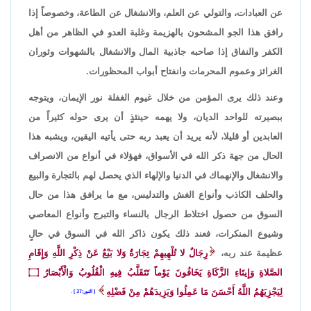
عن العبادات، والتولي عن العلم، والانشغال عن الطاعة، وخصوصاً إذا
رافق هذا الجو المشحون بالهزيمة وغلبة العدو في الظاهر من أهل
الكفر والنفاق إذا صاحبه جاذبية المال والانشغال بالشهوات وثوران
الغرائز وعموم المحرمات وانفتاح أبواب المحظورات.
وعند ذلك يرى المؤمن من خلال غيوم الغفلة نور الإيمان، ويتوجه
ببصيرته للواحد الديان، ولا يهمه حينئذٍ أن يرى حوله كثيراً من
العابدين أو قليلا، لأنه يريد أن يعبد ربه حتى يأتيه اليقين، ويشبه هذا
الحال من جهة ذكر الله في الأسواق، فهؤلاء في أنواع من الانصراف
والانشغال والإنهماك في الدنيا والإلهاء الذي يحصل لهم بالتجارة والبيع
والحلف الكاذب وأنواع الغش والتدليس، مع ما يرافق هذا من حال
السوق من حصول اختلاط الرجال بالنساء والتبرج وأنواع المعاصي
وشيوع المنكرات، فعند ذلك يكون ذاكر الله في السوق في حالٍ
عظيمة عند ربه،
رِجَالٌ لا تُلْهِيهِمْ تِجَارَةٌ وَلا بَيْعٌ عَنْ ذِكْرِ اللَّهِ وَإِقَامِ
الصَّلاةِ وَإِيتَاءِ الزَّكَاةِ يَخَافُونَ يَوْماً تَتَقَلَّبُ فِيهِ الْقُلُوبُ وَالْأَبْصَارُ
۝
لِيَجْزِيَهُمُ اللَّهُ أَحْسَنَ مَا عَمِلُوا وَيَزِيدَهُمْ مِنْ فَضْلِهِ
النور:37
.