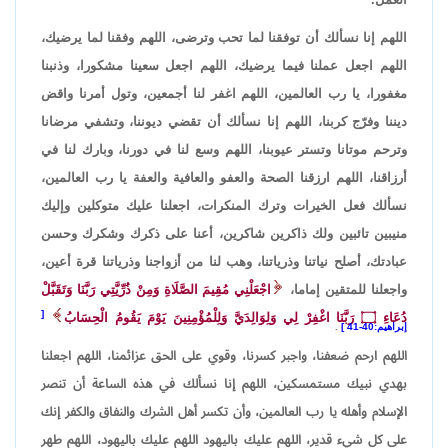
اللهم إنا نسألك أن توفقنا لما تحب وترضى، اللهم وفقنا لما يرضيك،
اللهم اجعل عملنا فيما يرضيك، اللهم اجعل سعينا مشكورا، وذنبنا
مغفورا، يا رب العالمين، اللهم اغفر لنا أجمعين، وتول أمرنا واقض
ديننا وفرّج كربنا، اللهم إنا نسألك أن تقضي ديوننا، وتشفي مرضانا
وترحم موتانا وتستر عيوبنا، اللهم وسع لنا في دورنا، وبارك لنا في
أرزاقنا، اللهم ارزقنا الصحة والعفو والعافية والعفة يا رب العالمين،
نسألك فعل الخيرات وترك المنكرات، اجعلنا عليك متوكلين وإليك
منيبين تائبين ولك ذاكرين شاكرين، أعنا على ذكرك وشكرك وحسن
عبادتك، أصلح نياتنا وذرياتنا، وهب لنا من أزواجنا وذرياتنا قرة أعين،
واجعلنا للمتقين إماما،
اجْعَلْنِي مُقِيمَ الصَّلَاةِ وَمِنْ ذُرِّيَّتِي رَبَّنَا وَتَقَبَّلْ
دُعَاءِ
۝
رَبَّنَا اغْفِرْ لِي وَلِوَالِدَيَّ وَلِلْمُؤْمِنِينَ يَوْمَ يَقُومُ الْحِسَابُ
إبراهيم:40-41
.
اللهم ارحم ضعفنا، واجبر كسرنا، وقوي على الحق عزائمنا، اللهم اجعلنا
بهدي نبيك مستمسكين، اللهم إنا نسألك في هذه الساعة أن تنصر
الإسلام وأهله يا رب العالمين، وأن تكسر أهل الشرك والنفاق والكفر إنك
على كل شيء قدير، اللهم عليك باليهود اللهم عليك باليهود، اللهم طهر