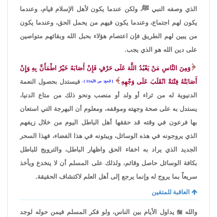
الذي وصفه النبي ﷺ، ولكن عندما يكون لأهل الإسلام قيام، وعندما
يكون لهم اجتماع، وعندما يكون فيهم من يحمل الحق، وعندما يكون
من يبين لهم الطريق فإن اعتصام هؤلاء بحبل الله وبقائهم متواصين
على دين الله هو الذي يجب.
وَمِنَ النَّاسِ مَنْ يَعْبُدُ اللَّهَ عَلَى حَرْفٍ فَإِنْ أَصَابَهُ خَيْرٌ اطْمَأَنَّ بِهِ وَإِنْ
أَصَابَتْهُ فِتْنَةٌ انْقَلَبَ عَلَى وَجْهِهِ
فيستدل بحصول النعمة
الحج: من الآية11
،
الدنيوية له من ثراء أو ولد أو منصب ونحو ذلك من متاع الدنيا،
يستدل به على صحة وجهته وموقفه، ومعلوم أن البهرجة التي استعان
بها فرعون في وقته قد حققها أهل الباطل اليوم من خلال زيفهم
الذي يروجونه في هذه الوسائل، ويبثونه في هذا الفضاء، فهذا السحر
الجديد الذي يراد به اخفاء الحق واظهار الباطل، والترويج للباطل
بكافة الوسائل حاصل وقائم، ولذلك على المسلم أن لا ينخدع ويأخذ
سريعاً بما يروج له وإنما يرجع إلى أهل العلم لاكتشاف الحقيقة.
العاقبة للمتقين
والله

يداول الأيام بين الناس، ولو فكر المسلم فيمن حوله لوجد