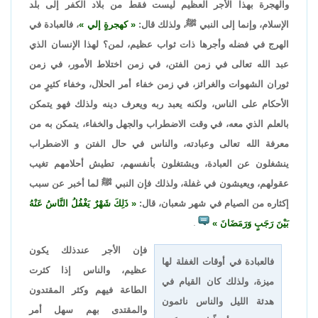
والهجرة بهذا الأجر العظيم ليست فقط من بلاد الكفر إلى بلد
الإسلام، وإنما إلى النبي ﷺ، ولذلك قال:
كهجرةٍ إلي
، فالعبادة في
الهرج في فضله وأجرها ذات ثواب عظيم، لمن؟ لهذا الإنسان الذي
عبد الله تعالى في زمن الفتن، في زمن اختلاط الأمور، في زمن
ثوران الشهوات والغرائز، في زمن خفاء أمر الحلال، وخفاء كثيرٍ من
الأحكام على الناس، ولكنه يعبد ربه ويعرف دينه ولذلك فهو يتمكن
بالعلم الذي معه، في وقت الاضطراب والجهل والخفاء، يتمكن به من
معرفة الله تعالى وعبادته، والناس في حال الفتن و الاضطراب
ينشغلون عن العبادة، ويشتغلون بأنفسهم، تطيش أحلامهم تغيب
عقولهم، ويعيشون في غفلة، ولذلك فإن النبي ﷺ لما أخبر عن سبب
إكثاره من الصيام في شهر شعبان، قال:
ذَلِكَ شَهْرٌ يَغْفُلُ النَّاسُ عَنْهُ
بَيْنَ رَجَبٍ وَرَمَضَانَ
.
فإن الأجر عندذلك يكون
فالعبادة في أوقات الغفلة لها
عظيم، والناس إذا كثرت
ميزة، ولذلك كان القيام في
الطاعة فيهم وكثر المقتدون
هدئة الليل والناس نائمون
والمقتدى بهم سهل أمر