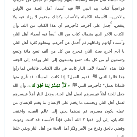
فواعجباً كتاب بيد النبي ﷺ فيه أسماء أهل الجنة من الأولين
والآخرين، الأسماء الكاملة بالأنساب وكذلك مختوم لا يزاد فيه ولا
ينقص، أُجمل على آخرهم فأخبرهم أن هذا الكتاب من الله، وأن
الكتاب الآخر الذي بشماله كتاب من الله أيضاً فيه أسماء أهل النار،
وأسماء آبائهم وقبائلهم ثم أُجمل عن آخرهم، ومعلوم كثرة أهل النار،
يا آدم أخرج بعث النار، فيخرج من كل من ألف تسع مائة وتسع
وتسعون أو من كل مائة تسع وتسعون إلى النار وواحد إلى الجنة،
فكل هذه الأسماء لأهل النار كانت في ذلك الكتاب، فالناس لما رأوا
هذا قالوا للنبي ﷺ: ففيم العمل؟ إذا كانت المسألة قد فُرغ منها
فلماذا نعمل؟ فأخبرهم النبي ﷺ
كُلٌّ مُيَسَّرٌ لِمَا خُلِقَ لَهُ
، وأن الله
جعل للجنة أهلاً فييسرهم لعمل أهل الجنة، وجعل للنار أهلاً فييسرهم
لعمل أهل النار، وبحسب ما يختم على الإنسان ما يختم للإنسان من
عمله يكون مصيره، ثم نبذهما يعني إلى عالم الغيب، واختفى
الكتابان، إلى أين ذهبا ؟ الله أعلم، فإذاً الأسماء قد كتبت ودونت
وقضي بالحق وفرغ من الأمر ومُيّز أهل الجنة من أهل النار وبقي علينا
العمل.