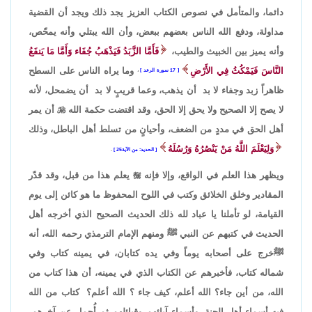
دائما، والمتأمل في نصوص الكتاب العزيز يجد ذلك ويجد أن القضية
مداولة، ودفع الله الناس بعضهم ببعض، وأن الله يبتلي وأنه يمحّص،
وأنه يميز بين الخبيث والطيب،
فَأَمَّا الزَّبَدُ فَيَذْهَبُ جُفَاء وَأَمَّا مَا يَنفَعُ
النَّاسَ فَيَمْكُثُ فِي الأَرْضِ
وما يراه الناس على السطح
17 سورة الرعد
،
ظاهراً زبد وجفاء لا بد أن يذهب، وعما قريبٍ لا بد أن يضمحل، لأنه
لا يصح إلا الصحيح ولا يحق إلا الحق، وقد اقتضت حكمة الله

أن يمر
أهل الحق في مددٍ من الضعف، وأحيانٍ من تسلط أهل الباطل، وذلك
وَلِيَعْلَمَ اللَّهُ مَنْ يَنْصُرُهُ وَرُسُلَهُ
الحديد: من الآية25
.
ويظهر هذا العلم في الواقع، وإلا فإنه

يعلم هذا من قبل، وقد قدّر
المقادير وخلق الخلائق وكتب في اللوح المحفوظ ما هو كائن إلى يوم
القيامة، لو تأملنا يا عباد لله ذلك الحديث الصحيح الذي أخرجه أهل
الحديث في كتبهم عن النبي ﷺ ومنهم الإمام الترمذي رحمه الله، أنه
ﷺخرج على أصحابه يوماً وفي يده كتابان، في يمينه كتاب وفي
شماله كتاب، فأخبرهم عن الكتاب الذي في يمينه، أن هذا كتاب من
الله، من أين جاء؟ الله أعلم، كيف جاء ؟ الله أعلم؟ كتاب من الله
فيه أسماء أهل الجنة، وأسماء آبائهم وقبائلهم ثم أُجمل عن آخرهم،