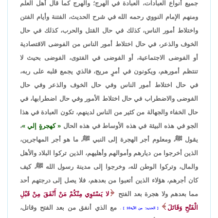
جميع أنواع العبادات، العبادة في الهرج؛ والهرج كما قال أهل العلم
ومنهم الإمام النووي رحمه الله في شرح الحديث، الفتنة وأيام الفتن
واختلاط أمور الناس، كذلك في حال القتل والحرب، كذلك في حال
الخوف والذعر، في حال اختلاط أمور الناس من الفوضى الاقتصادية
أو الفوضى الاجتماعية، أو الفوضى في الفتوى، الفوضى بحيث لا
تنتظم أمورهم، ويكونون في أمرٍ مريج، فالذي يجمع قلبه على ربه،
في حال اختلاط أمور الناس وفي حال الخوف والذعر وفي حال
الفوضى والاضطراب في حال اختلاط الأمور وفي حال اضطرابها، في
حال الخفاء والجهالة من كثير من الناس لدينهم، تكون العبادة في هذا
الجو في هذه البيئة في هذه الأوساط في هذه الحال
كهجرةٍ إلي
،
يقول ﷺ، ومعلوم أجر الهجرة إلى النبي ﷺ، ما هو أجر المهاجرين،
الذين أخرجوا من ديارهم وأموالهم وأهليهم، الذين تركوا البلاد والأهل
والمال، وتركوا الوطن لله، وخرجوا إلى مدينة رسول الله ﷺ، كيف
كان أجرهم، هؤلاء الذين أتعبوا من بعدهم، فلا يصل إلى درجتهم أحد
مما بعدهم ولا هجرة بعد الفتح
لا يَسْتَوِي مِنْكُمْ مَنْ أَنْفَقَ مِنْ قَبْلِ
الْفَتْحِ وَقَاتَلَ
مع الذي أنفق من بعد الفتح وقاتل،
الحديد: من الآية10
.