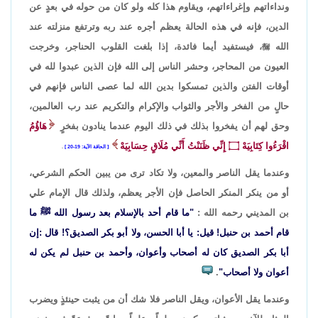
ونداءاتهم وإغراءاتهم، ويقاوم هذا كله ولو كان من حوله في بعدٍ عن
الدين، فإنه في هذه الحالة يعظم أجره عند ربه وترتفع منزلته عند
الله

، فيستفيد أيما فائدة، إذا بلغت القلوب الحناجر، وخرجت
العيون من المحاجر، وحشر الناس إلى الله فإن الذين عبدوا لله في
أوقات الفتن والذين تمسكوا بدين الله لما عصى الناس فإنهم في
حالٍ من الفخر والأجر والثواب والإكرام والتكريم عند رب العالمين،
وحق لهم أن يفخروا بذلك في ذلك اليوم عندما ينادون بفخرٍ
هَاؤُمُ
اقْرَءُوا كِتَابِيَهْ
۝
إِنِّي ظَنَنْتُ أَنِّي مُلَاقٍ حِسَابِيَهْ
الحاقة الآية: 19-20
.
وعندما يقل الناصر والمعين، ولا تكاد ترى من يبين الحكم الشرعي،
أو من ينكر المنكر الحاصل فإن الأجر يعظم، ولذلك قال الإمام علي
بن المديني رحمه الله :
"ما قام أحد بالإسلام بعد رسول الله ﷺ ما
قام أحمد بن حنبل! قيل: يا أبا الحسن، ولا أبو بكر الصديق؟! قال :إن
أبا بكر الصديق كان له أصحاب وأعوان، وأحمد بن حنبل لم يكن له
أعوان ولا أصحاب"
.
وعندما يقل الأعوان، ويقل الناصر فلا شك أن من يثبت حينئذٍ ويضرب