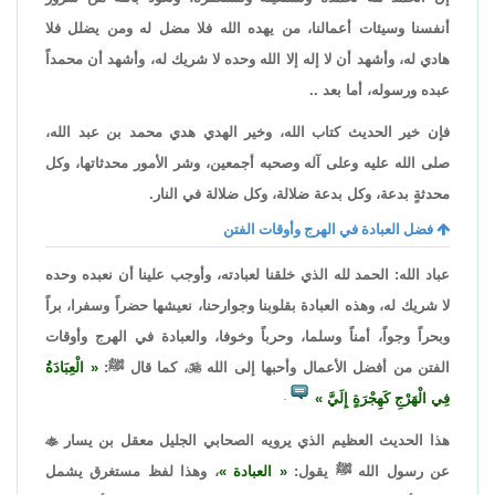
أنفسنا وسيئات أعمالنا، من يهده الله فلا مضل له ومن يضلل فلا
هادي له، وأشهد أن لا إله إلا الله وحده لا شريك له، وأشهد أن محمداً
عبده ورسوله، أما بعد ..
فإن خير الحديث كتاب الله، وخير الهدي هدي محمد بن عبد الله،
صلى الله عليه وعلى آله وصحبه أجمعين، وشر الأمور محدثاتها، وكل
محدثةٍ بدعة، وكل بدعة ضلالة، وكل ضلالة في النار.
فضل العبادة في الهرج وأوقات الفتن
عباد الله: الحمد لله الذي خلقنا لعبادته، وأوجب علينا أن نعبده وحده
لا شريك له، وهذه العبادة بقلوبنا وجوارحنا، نعيشها حضراً وسفرا، براً
وبحراً وجواً، أمناً وسلما، وحرباً وخوفا، والعبادة في الهرج وأوقات
الفتن من أفضل الأعمال وأحبها إلى الله

، كما قال ﷺ:
الْعِبَادَةُ
فِي الْهَرْجِ كَهِجْرَةٍ إِلَيَّ
.
هذا الحديث العظيم الذي يرويه الصحابي الجليل معقل بن يسار

عن رسول الله ﷺ يقول:
العبادة
، وهذا لفظ مستغرق يشمل