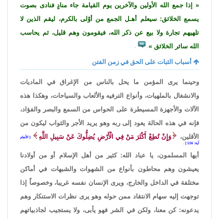
إذا جمع الله الأولين والآخرين يوم القيامة جاء منادٍ فنادى بصوت
يسمع الخلائق: سيعلم أهـل الجمع من أوْلى بالكرم، ليقم الذين لا
تلهيهم تجارة ولا بيع عن ذكر الله، فيقومون وهم قليل، ثم يحاسب
الله سائر الخلائق
.
.
أسباب الثبات على الحق في زمن الفتن
وحينما يرى المؤمن ما يحل بالناس من الإغراق في الماديات
والانشغال بالملهيات، وأنواع الترفيه والألعاب والسياحات، وهكذا هذه
الآلات والأجهزة المسيطرة على الحواس من السمع والبصر والفؤاد،
فإنه في هذه الحالة يعود إلى ربه وهو يريد الأجر والثواب ليكون من
الأقلين،
وَإِنْ تُطِعْ أَكْثَرَ مَنْ فِي الْأَرْضِ يُضِلُّوكَ عَنْ سَبِيلِ اللَّهِ
الأنعام
آية: 116
.
أيها المسلمون، يا عباد الله: كثير من أهل الإسلام أو من أولادنا
يعيشون وهم محاطون بأنواع من الشهوات والشبهات في أماكن
مختلفة في الداخل والخارج، ويرى الإنسان نفسه غريبا، وخصوصاً إذا
توجهت إليه سهام الانتقاد ممن حوله وهو يرى نظرات الاستنكار وهم
يدعونه: كن معنا، ولكن في الشر فهو يأبى، ولا يستجيب لجاذبياتهم