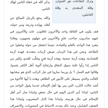
وترك الطاعات هو العنوان،
يذكر الله في غفلة الناس لهلك
وقلة المقتدى به وقلة
الناس.
العاملين،
والله يدفع بالرجل الصالح عن
أهله، وولده وذريته ومن حوله،
فقد يكون في العائلة واحد والآخرون غافلون، عابد والآخرون في
غيهم سادرون، صاحب علمٍ والآخرون في جهلهم يعمهون، وهكذا
يتفرد هذا الواحد بالعلم والعبادة، حينما انشغل من حوله وغفلوا عن
الطاعة، ونحن في هذا الزمان نعيش أزمات متعددة، فهذه أزمة
اقتصادية، وهذه أزمة صحية، وهذه أزمة فتنٍ وتغلّب للعدو، وكثير من
الناس إذا رأوا غلبة سوق النفاق وارتفاع ألوية أهل الكفر يئسوا،
وقالوا فيم العمل ؟ بل وربما ساروا في تيار الركب الذي هو مشابهة
الغالب والذي يسيطر على الأمور في الظاهر، وهذه يا أيها الأخوة من
أشد حالات الكرب التي يمر بها أهل الإسلام عندما يقول الواحد من
الناس: لماذا أمر الدين اليوم في حال ضعفٍ ولماذا صار أمر أهل
الإسلام في حال هزيمة، ولماذا هذا الذل المضروب ولماذا هذا
الضعف الشامل، وعند ذلك يحدث الاحباط في المعنويات، والانصراف