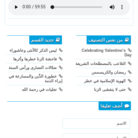
من نفس التصنيف
جديد القسم
Celebrating Valentine’s
ليس الذكر كالأنثى وعاشوراء
Day
فاحشة الزنا خطرها وأثرها
التلاعب بالمصطلحات الشريعة
ضلالات النصارى ورأس السنة
رمضان والكريسمس
خطورة الدَّين والمسارعة في
الهوية الإسلامية في خطر
إبراء الذمة
حتى لا يتفشى الزنا
تجليات في رحمة الله
أضف تعليقا