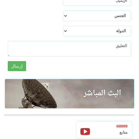
إرسال
608000
متابع