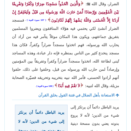
الضرار، وقال الله

:
وَالَّذِينَ اتَّخَذُواْ مَسْجِدًا ضِرَارًا وَكُفْرًا وَتَفْرِيقًا
بَيْنَ الْمُؤْمِنِينَ وَإِرْصَادًا لِّمَنْ حَارَبَ اللّهَ وَرَسُولَهُ مِن قَبْلُ وَلَيَحْلِفَنَّ إِنْ
أَرَدْنَا إِلاَّ الْحُسْنَى وَاللّهُ يَشْهَدُ إِنَّهُمْ لَكَاذِبُونَ
فمسجد
107 سورة التوبة
،
الضرار أنشئ لكي يحتمي فيه هؤلاء المنافقون ويضروا المسلمين
بتفريق جماعتهم، ويكون هذا المكان موئلاً يتآمر فيه من أراد أن
يحارب الله ورسوله، فهم اتخذوا مسجداً ضراراً وكفراً، فكان هذا
مسجد ينخدع كثير من الناس بمنظره فإنه دار عبادة، وهذه المساجد
تُبنى لطاعة الله، اتخذوا مسجداً ضراراً وكفراً وتفريقاً بين المؤمنين
وإرصاداً لمن حارب الله ورسوله من قبل، وحلفوا على ذلك، حلفوا
أنهم أرادوا الحسنى، فأمر الله نبيه بتخريبه وتحريقه فصيّره الصحابة
مزبلة، وقال الله لنبيه:
لاَ تَقُمْ فِيهِ أَبَدًا
108 سورة التوبة
.
الاستعانة بأهل الضلال في فتنة القول بخلق القرآن
يريد الباطل دائماً أن يرتكز إلى
يريد الباطل دائماً أن يرتكز
شيء من الدين؛ لأنه لا يروج
إلى شيء من الدين؛ لأنه لا
بدونه يعني بدون مسحة دينية
يروج بدونه يعني بدون مسحة