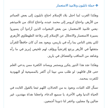
حملة نابليون وتلاميذ الاستعمار
وهكذا الغرب لما احتل بلاد الإسلام احتاج نابليون إلى بعض العمائم
من الأزهر، واحتاج كرومر إلى محمد عبده، واحتاج كذلك من تلاميذهم
-يعني تلاميذ الاستعمار- من بعض البشوات الذين أرادوا أن يسيروا
بسيرة الاستعمار والانحلال عن الإسلام إلى رفاعة الطهطاوي الأزهري
لكي يفتن الناس بما رآه في باريس، ويعود بعد أن كان حافظاً للقرآن
متفقهاً في الأزهر يرجع إفرنجياً ويؤلف لهم تلخيص إبريز في ما رآه
وشاهد من المناقب والفضائل في باريز.
وهكذا نجد هذا الدور يتكرر ويستمر ويساند الكفرة ممن يدعي العلم
حتى قال قائلهم: لو طلب مني نبينا أن أكفر بالمسيحية أو اليهودية
لكفرت بمحمد.
نسأل الله الثبات، ونعوذ به من الخذلان، اللهم ثبتنا بالقول الثابت في
الحياة الدنيا وفي الآخرة، يا سميع الدعاء، واجعلنا هداة مهتدين، غير
ضالين ولا مضلين، واغفر لنا ذنوبنا أجمعين.