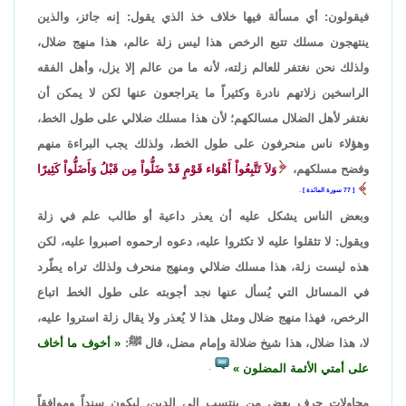
فيقولون: أي مسألة فيها خلاف خذ الذي يقول: إنه جائز، والذين
ينتهجون مسلك تتبع الرخص هذا ليس زلة عالم، هذا منهج ضلال،
ولذلك نحن نغتفر للعالم زلته، لأنه ما من عالم إلا يزل، وأهل الفقه
الراسخين زلاتهم نادرة وكثيراً ما يتراجعون عنها لكن لا يمكن أن
نغتفر لأهل الضلال مسالكهم؛ لأن هذا مسلك ضلالي على طول الخط،
وهؤلاء ناس منحرفون على طول الخط، ولذلك يجب البراءة منهم
وفضح مسلكهم،
وَلاَ تَتَّبِعُواْ أَهْوَاء قَوْمٍ قَدْ ضَلُّواْ مِن قَبْلُ وَأَضَلُّواْ كَثِيرًا
77 سورة المائدة
.
وبعض الناس يشكل عليه أن يعذر داعية أو طالب علم في زلة
ويقول: لا تثقلوا عليه لا تكثروا عليه، دعوه ارحموه اصبروا عليه، لكن
هذه ليست زلة، هذا مسلك ضلالي ومنهج منحرف ولذلك تراه يطّرد
في المسائل التي يُسأل عنها نجد أجوبته على طول الخط اتباع
الرخص، فهذا منهج ضلال ومثل هذا لا يُعذر ولا يقال زلة استروا عليه،
لا، هذا ضلال، هذا شيخ ضلالة وإمام مضل، قال ﷺ:
أخوف ما أخاف
على أمتي الأئمة المضلون
.
محاولات حرف بعض من ينتسب إلى الدين، ليكون سنداً وموافقاً