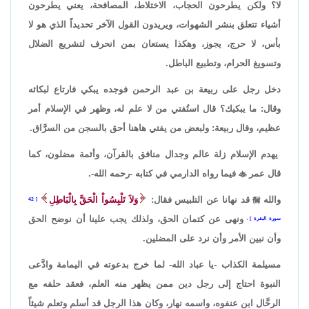
لا؟ ولكن يطرحون الحجاب، الاختلاط، المصافحة، يعني يطرحون
أشياء تتعلق بنشر الشهوات، ويريدون القول الآخر تحديداً الذي هو لا
بأس، لا حرج، يجوز، وهكذا يستعان بمن انحرف لتشريع الضلال
وتسويغ الحرام، وتطبيع الباطل.
دخل رجل على ربيعة بن عبد الرحمن فوجده يبكي فارتاع لبكائه
وقال: ما يبكيك؟ قال استُفتي من لا علم له، وظهر في الإسلام أمر
عظيم، وقال ربيعة: ولبعض من يفتي هاهنا أحق بالسجن من السرَّاق.
يهدم الإسلام زلة عالم وجدال منافق بالقرآن، وأئمة مضلون، كما
قال عمر

فيما رواه الدارمي في كتابه -رحمه الله-.
والله

قد نهانا عن التلبيس فقال:
وَلاَ تَلْبِسُواْ الْحَقَّ بِالْبَاطِلِ
42
ونهى عن كتمان الحق، ولذلك يجب علينا أن نوضح الحق
سورة البقرة
،
وأن نبين الأمر وأن نرد على المضلين.
مسيلمة الكذاب -يا عباد الله- لما خرج بدعوته في اليمامة وادَّعى
النبوة احتاج إلى رجل دين ممن يظهر منه العلم، فعقد حلفه مع
الرحَّال ابن عنفوه، واسمه نهار، وكان هذا الرجل قد أسلم وتعلم شيئاً