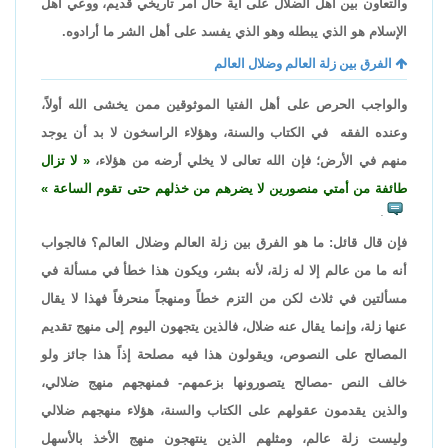
والتعاون بين أهل الضلال على أية حال أمر تاريخي قديم، ووعي أهل
الإسلام هو الذي يبطله وهو الذي يفسد على أهل الشر ما أرادوه.
الفرق بين زلة العالم وضلال العالم
والواجب الحرص على أهل الفتيا الموثوقين ممن يخشى الله أولاً،
وعنده الفقه في الكتاب والسنة، وهؤلاء الراسخون لا بد أن يوجد
منهم في الأرض؛ فإن الله تعالى لا يخلي أرضه من هؤلاء،
لا تزال
طائفة من أمتي منصورين لا يضرهم من خذلهم حتى تقوم الساعة
.
فإن قال قائل: ما هو الفرق بين زلة العالم وضلال العالم؟ فالجواب
أنه ما من عالم إلا له زلة، لأنه بشر، ويكون هذا خطأ في مسألة في
مسألتين في ثلاث لكن من التزم خطاً ومنهجاً منحرفاً فهذا لا يقال
عنها زلة، وإنما يقال عنه ضلال، فالذين يتجهون اليوم إلى منهج تقديم
المصالح على النصوص، ويقولون هذا فيه مصلحة إذاً هذا جائز ولو
خالف النص -مصالح يتصورونها بزعمهم- فمنهجهم منهج ضلالي،
والذين يقدمون عقولهم على الكتاب والسنة، هؤلاء منهجهم ضلالي
وليست زلة عالم، ومثلهم الذين ينتهجون منهج الأخذ بالأسهل