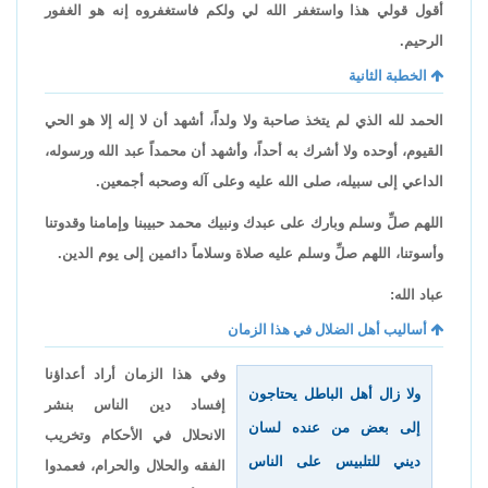
أقول قولي هذا واستغفر الله لي ولكم فاستغفروه إنه هو الغفور
الرحيم.
الخطبة الثانية
الحمد لله الذي لم يتخذ صاحبة ولا ولداً، أشهد أن لا إله إلا هو الحي
القيوم، أوحده ولا أشرك به أحداً، وأشهد أن محمداً عبد الله ورسوله،
الداعي إلى سبيله، صلى الله عليه وعلى آله وصحبه أجمعين.
اللهم صلِّ وسلم وبارك على عبدك ونبيك محمد حبيبنا وإمامنا وقدوتنا
وأسوتنا، اللهم صلِّ وسلم عليه صلاة وسلاماً دائمين إلى يوم الدين.
عباد الله:
أساليب أهل الضلال في هذا الزمان
وفي هذا الزمان أراد أعداؤنا
ولا زال أهل الباطل يحتاجون
إفساد دين الناس بنشر
إلى بعض من عنده لسان
الانحلال في الأحكام وتخريب
ديني للتلبيس على الناس
الفقه والحلال والحرام، فعمدوا