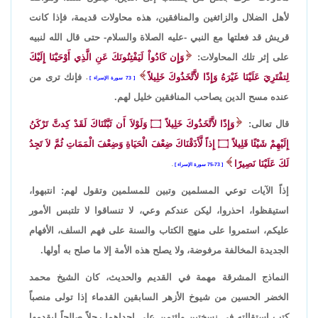
لأهل الضلال والزائغين والمنافقين، هذه محاولات قديمة، فإذا كانت
قريش قد فعلتها مع النبي -عليه الصلاة والسلام- حتى قال الله لنبيه
على إثر تلك المحاولات:
وَإِن كَادُواْ لَيَفْتِنُونَكَ عَنِ الَّذِي أَوْحَيْنَا إِلَيْكَ
لِتفْتَرِيَ عَلَيْنَا غَيْرَهُ وَإِذًا لاَّتَّخَذُوكَ خَلِيلاً
فإنك ترى من
73 سورة الإسراء
،
عنده مسح الدين يصاحب المنافقين خليل لهم.
قال تعالى:
وَإِذًا لاَّتَّخَذُوكَ خَلِيلاً
۝
وَلَوْلاَ أَن ثَبَّتْنَاكَ لَقَدْ كِدتَّ تَرْكَنُ
إِلَيْهِمْ شَيْئًا قَلِيلاً
۝
إِذاً لَّأَذَقْنَاكَ ضِعْفَ الْحَيَاةِ وَضِعْفَ الْمَمَاتِ ثُمَّ لاَ تَجِدُ
لَكَ عَلَيْنَا نَصِيرًا
73-75 سورة الإسراء
.
إذاً الآيات توعي المسلمين وتبين للمسلمين وتقول لهم: انتبهوا،
استيقظوا، احذروا، ليكن عندكم وعي، لا تنساقوا لا تلتبس الأمور
عليكم، استمروا على منهج الكتاب والسنة على فهم السلف، الأفهام
الجديدة المخالفة مرفوضة، ولا يصلح هذه الأمة إلا ما صلح به أولها.
النماذج المشرقة مهمة في القديم والحديث، كان الشيخ محمد
الخضر الحسين من شيوخ الأزهر السابقين القدماء إذا تولى منصباً
كتب استقالته في نسختين وائتمن على إحداهما رجلاً صالحاً ليقدمها