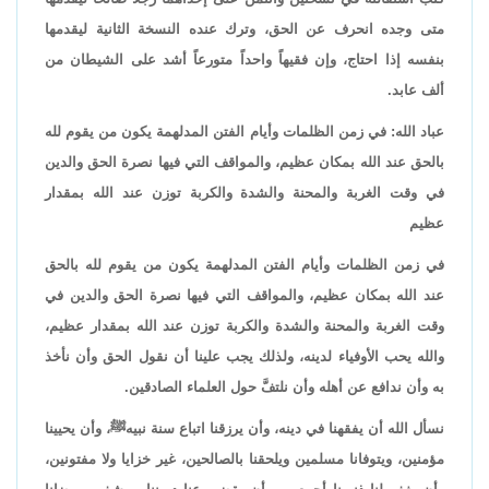
متى وجده انحرف عن الحق، وترك عنده النسخة الثانية ليقدمها
بنفسه إذا احتاج، وإن فقيهاً واحداً متورعاً أشد على الشيطان من
ألف عابد.
عباد الله: في زمن الظلمات وأيام الفتن المدلهمة يكون من يقوم لله
بالحق عند الله بمكان عظيم، والمواقف التي فيها نصرة الحق والدين
في وقت الغربة والمحنة والشدة والكربة توزن عند الله بمقدار
عظيم
في زمن الظلمات وأيام الفتن المدلهمة يكون من يقوم لله بالحق
عند الله بمكان عظيم، والمواقف التي فيها نصرة الحق والدين في
وقت الغربة والمحنة والشدة والكربة توزن عند الله بمقدار عظيم،
والله يحب الأوفياء لدينه، ولذلك يجب علينا أن نقول الحق وأن نأخذ
به وأن ندافع عن أهله وأن نلتفَّ حول العلماء الصادقين.
نسأل الله أن يفقهنا في دينه، وأن يرزقنا اتباع سنة نبيهﷺ، وأن يحيينا
مؤمنين، ويتوفانا مسلمين ويلحقنا بالصالحين، غير خزايا ولا مفتونين،