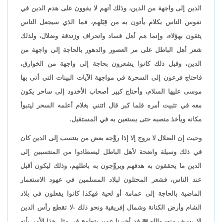
الدين إلى واجهة من الدين، وذلك أنهم لا يقوون على هدم الدين في
نفوس الناس بكلام يأتون به من قِبَلهم، فما الذي سيجعل الناس
يثقون بهؤلاء، وإنما هم أهل فساد وانحراف وزندقة وضلال، ولذلك
شعر أهل الباطل على مر العصور والدهور بالحاجة إلى واجهة من
الدين، وقبل ذلك كانوا يشعرون بحاجة إلى واجهة من الخوارق،
فاحتاج فرعون إلى السحرة في مواجهة الآيات البينات التي أتى بها
موسى عليها السلام، وأحتاج كبير أصحاب الأخدود إلى ساحر يكون
معه في تثبيت أمره فلما كبر قال ائتني بغلام أعلمه السحر ليتبوأ
مكانه ويأخذ منصبه حتى يستعين به في المستقبل.
وحيث إن الضلال لا يروج إلا إذا روَّجه بعض من ينتسب إلى الدين كان
في ذلك وسيلة واضحة لأهل الباطل ليصطادوا من المنتسبين إلى
الدين ما يحققون به هدفهم ويروِّجون به باطلهم، وذلك ليكون أقبل
عند الناس، فشعر المحتلون لبلاد المسلمين في عهود الاستعمار
الماضية بالحاجة إلى عمامة أو لحية فهكذا كانوا يفعلون في بلاد
الشام وأرض الكنانة وشمال إفريقية ونحو ذلك -لا تقطع رأس الدين
إلا بسيف منه- والله

قد أخبرنا عمن يتطوع في مثل هذا الأمر بأنه