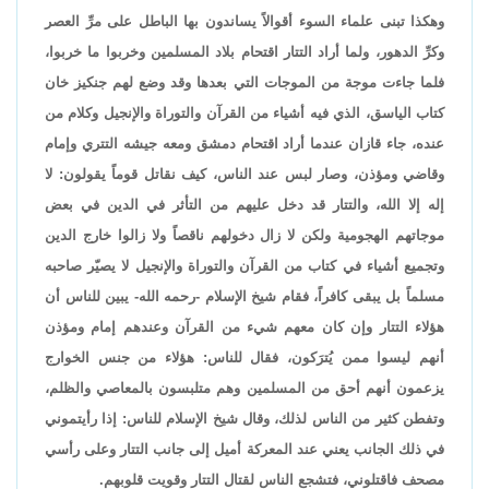
وهكذا تبنى علماء السوء أقوالاً يساندون بها الباطل على مرِّ العصر
وكرِّ الدهور، ولما أراد التتار اقتحام بلاد المسلمين وخربوا ما خربوا،
فلما جاءت موجة من الموجات التي بعدها وقد وضع لهم جنكيز خان
كتاب الياسق، الذي فيه أشياء من القرآن والتوراة والإنجيل وكلام من
عنده، جاء قازان عندما أراد اقتحام دمشق ومعه جيشه التتري وإمام
وقاضي ومؤذن، وصار لبس عند الناس، كيف نقاتل قوماً يقولون: لا
إله إلا الله، والتتار قد دخل عليهم من التأثر في الدين في بعض
موجاتهم الهجومية ولكن لا زال دخولهم ناقصاً ولا زالوا خارج الدين
وتجميع أشياء في كتاب من القرآن والتوراة والإنجيل لا يصيّر صاحبه
مسلماً بل يبقى كافراً، فقام شيخ الإسلام -رحمه الله- يبين للناس أن
هؤلاء التتار وإن كان معهم شيء من القرآن وعندهم إمام ومؤذن
أنهم ليسوا ممن يُترَكون، فقال للناس: هؤلاء من جنس الخوارج
يزعمون أنهم أحق من المسلمين وهم متلبسون بالمعاصي والظلم،
وتفطن كثير من الناس لذلك، وقال شيخ الإسلام للناس: إذا رأيتموني
في ذلك الجانب يعني عند المعركة أميل إلى جانب التتار وعلى رأسي
مصحف فاقتلوني، فتشجع الناس لقتال التتار وقويت قلوبهم.