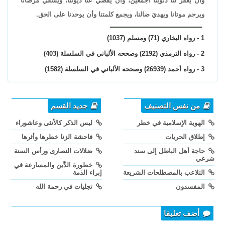
وأن يغفر لنا ذنوبنا أجمعين، وأن يقضي عنا ديوننا، ويشفي مرضانا
ويرحم موتانا ويهديَ ضالنا، ويجمع كلمتنا وأن يوحدنا على الحق.
1 - رواه البخاري (71) ومسلم (1037)
2 - رواه الترمذي (2192) وصححه الألباني في السلسلة (403)
3 - رواه أحمد (26939) وصححه الألباني في السلسلة (1582)
من نفس التصنيف
جديد القسم
الهوية الإسلامية في خطر
ليس الذكر كالأنثى وعاشوراء
إطلاق الحريات
فاحشة الزنا خطرها وأثرها
حاجة أهل الباطل إلى سند
ضلالات النصارى ورأس السنة
شرعي
خطورة الدَّين والمسارعة في
التلاعب بالمصطلحات الشريعة
إبراء الذمة
المفسدون
تجليات في رحمة الله
أضف تعليقا