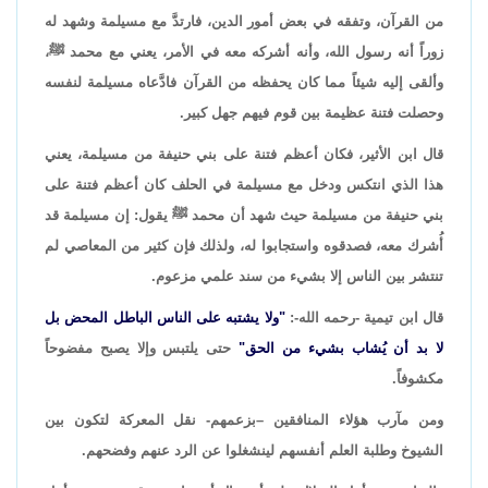
من القرآن، وتفقه في بعض أمور الدين، فارتدَّ مع مسيلمة وشهد له
زوراً أنه رسول الله، وأنه أشركه معه في الأمر، يعني مع محمد ﷺ،
وألقى إليه شيئاً مما كان يحفظه من القرآن فادَّعاه مسيلمة لنفسه
وحصلت فتنة عظيمة بين قوم فيهم جهل كبير.
قال ابن الأثير، فكان أعظم فتنة على بني حنيفة من مسيلمة، يعني
هذا الذي انتكس ودخل مع مسيلمة في الحلف كان أعظم فتنة على
بني حنيفة من مسيلمة حيث شهد أن محمد ﷺ يقول: إن مسيلمة قد
أُشرك معه، فصدقوه واستجابوا له، ولذلك فإن كثير من المعاصي لم
تنتشر بين الناس إلا بشيء من سند علمي مزعوم.
قال ابن تيمية -رحمه الله-:
"ولا يشتبه على الناس الباطل المحض بل
لا بد أن يُشاب بشيء من الحق"
حتى يلتبس وإلا يصبح مفضوحاً
مكشوفاً.
ومن مآرب هؤلاء المنافقين –بزعمهم- نقل المعركة لتكون بين
الشيوخ وطلبة العلم أنفسهم لينشغلوا عن الرد عنهم وفضحهم.