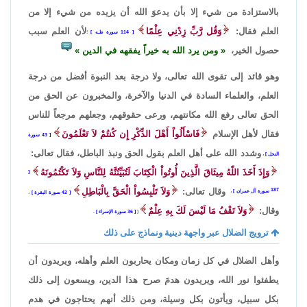
بالاستزادة من شيء إلا بأن يدعوَ الله أن يزيده من شيء إلا من
العلم فقال:
وَقُل رَّبِّ زِدْنِي عِلْمًا
لأن العلم سبب
114 سورة طـه
؛
حصول الخير،
ومن يرد الله به خيراً يفقهه في الدين
وهو قائد إلى تقوى الله تعالى، ولا درجة بعد النبوة أفضل من درجة
العلم، والعلماء السادة في الدنيا والآخرة، والمخبرون عن الحق من
الحق تعالى رفع الله مكانتهم، ورعى حقوقهم، وجعلهم مرجعاً للناس
فقال لأهل الإسلام
فَاسْأَلُواْ أَهْلَ الذِّكْرِ إِن كُنتُمْ لاَ تَعْلَمُونَ
43 سورة
وشدد الله على أهل العلم بقول الحق ونبذ الباطل، فقال تعالى:
النحل
،
وَإِذَ أَخَذَ اللّهُ مِيثَاقَ الَّذِينَ أُوتُواْ الْكِتَابَ لَتُبَيِّنُنَّهُ لِلنَّاسِ وَلاَ تَكْتُمُونَهُ
وقال تعالى:
وَلاَ تَلْبِسُواْ الْحَقَّ بِالْبَاطِلِ
187 سورة آل عمران
،
42 سورة البقرة
،
وقال:
وَلاَ تَقْفُ مَا لَيْسَ لَكَ بِهِ عِلْمٌ
(
36 سورة الإسراء
.
ترويج الضلال عبر واجهة دينية ونماذج على ذلك
وأهل الضلال في كل زمان ومكان يحاربون العلم وأهله، ويريدون أن
يطفئوا نور الله، ويريدون هدمَ صرح هذا الدين، ويسعون إلى ذلك
بكل سبيل، ويأتون بكل وسيلة، ومن ذلك أنهم يحتاجون في هدم