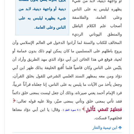
أو واجهة دينية، لابد من شيء
دينية أو واجهة دينية، لابد من
يظهره ليلبس به على الناس
وعلى العامة، والفلاسفة
شيء يظهره ليلبس به على
أصحاب علم الكلام الباطل
الناس وعلى العامة.
والمنطق اليوناني الرديء
المخالف للكتاب والسنة لما أرادوا الدخول في العالم الإسلامي وأن
يروج باطلهم على المسلمين ما كان يمكن لهم ذلك بدون عمامة أو
لحية، فوقع في هذا الخائن ابن أبي دؤاد الذي مهد الطريق وأراد أن
يلبّس على الناس وكان قاضياً فلما أُقنع الخليفة بذلك ظهر ابن أبي
دؤاد ومن معه بمظهر السند العلمي الشرعي للقول بخلق القرآن،
وجعل يأخذ من الآيات ما يلبس به على الناس، إنا جعلناه قرآناً عربياً،
فرد الإمام أحمد يعني صيرناه، وذلك أن جعل ليست بمعنى خلق دائماً
فقد تأتي بمعنى خلق وتأتي بمعنى صيّر، وتلا عليه قوله تعالى:
فَجَعَلَهُمْ كَعَصْفٍ مَّأْكُولٍ
وقال: يا ابن أبي دؤاد معناها
5 سورة الفيل
،
فخلقهم؟ فسكت.
ابن تيمية والتتار