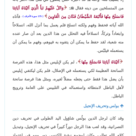
من المنسلخين من دينه فقال

:
وَاتْلُ عَلَيْهِمْ نَبَأَ الَّذِيَ آتَيْنَاهُ آيَاتِنَا
فَانسَلَخَ مِنْهَا فَأَتْبَعَهُ الشَّيْطَانُ فَكَانَ مِنَ الْغَاوِينَ
فآتاه
175 سورة الأعراف
،
الله آياته فحفظ وفهم ولكنه انسلخ فلم يعمل بما أنزل الله، انسلاخاً
وابتعاداً وتركاً، انسلاخاً فيه التحلل من هذا الدين بعد أن صار عنده
منه شعبة، لقد حفظ ما يمكن أن يتفوه به فيوهم، وفهم ما يمكن أن
يستعمله فيلبّس.
آتَيْنَاهُ آيَاتِنَا فَانسَلَخَ مِنْهَا
، لم يكن لإبليس مثل هذا، هذه الفرصة
السانحة العظيمة لكي يستعمله في الإضلال، فلم يكن ليكتفي إبليس
بأن يضل هذا فقط حتى يجعله مضلاً لغيره، ومثل هذا فرصة سانحة
لأهل الباطل لامتطائه واستعماله في التلبيس على العامة وترويج
الباطل.
بولس وتحريف الإنجيل
وقد كان لرجل الدين بولُس شاؤول اليد الطولى في تحريف دين
النصرانية، وقد لعب هذا الرجل دوراً كبيراً في تحريف الإنجيل، وتبديل
كلام الله تعالى، وكان لمجمع نيقية الكنسي دور مهم في اعتماد