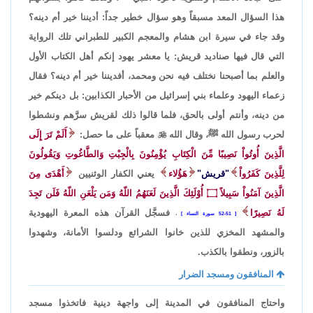
هذا السؤال المعد مسبقاً وهو سؤال خطير جداً: أديننا خير أم دينه؟
وقد جاء في سيرة ابن هشام والمعجم الكبير للطبراني تلك الرواية
التي قال فيها صناديد قريش: يا معشر يهود إنكم أهل الكتاب الأول
والعلم بما أصبحنا نختلف فيه نحن ومحمد، أفديننا خير أم دينه؟ فقال
زعماء اليهود وعلماء بني إسرائيل من الأحبار الكذابين: بل دينكم خير
من دينه، وأنتم أولى بالحق، فلما قالوا ذلك لقريش سرَّهم ونشطوا
لحرب رسول الله ﷺ، وقال الله

معقباً على ما حصل:
أَلَمْ تَرَ إِلَى
الَّذِينَ أُوتُواْ نَصِيبًا مِّنَ الْكِتَابِ يُؤْمِنُونَ بِالْجِبْتِ وَالطَّاغُوتِ وَيَقُولُونَ
لِلَّذِينَ كَفَرُواْ
"قريش"
هَؤُلاء
يعني الكفار الوثنيين
أَهْدَى مِنَ
الَّذِينَ آمَنُواْ سَبِيلاً
۝
أُوْلَئِكَ الَّذِينَ لَعَنَهُمُ اللّهُ وَمَن يَلْعَنِ اللّهُ فَلَن تَجِدَ
لَهُ نَصِيرًا
فسجَّل القرآن هذه المعرة اليهودية
51-52 سورة النساء
،
والمشهد المخزي للذين خانوا الشرائع ودلسوا الأمانة، وشهدوا
بالزور، ونطقوا بالكذب.
المنافقون ومسجد الضرار
واحتاج المنافقون في المدينة إلى واجهة دينية فاتخذوا مسجد