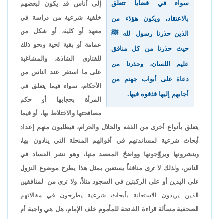
سواء في قضايا تتعلق
إلى أناس قد يكون لبعضهم
خلفية شرعية من دراسة في
بالاعتقاد، ويكون هؤلاء من
معهد أو كلية، أو شكل من
الذين حذرنا رسول الله ﷺ
عمامة أو بقية لحية ونحو ذلك
حيث حذرنا من كل منافق
للفتاوى الشاذة، والمشاغبة
عليم اللسان، وحذرنا من
على ما استقر عند الناس من
دعاة على أبواب جهنم من
الأحكام، سواء فيما يتعلق في
أجابهم إليها قذفوه فيها.
المرأة بحجابها أو حكم
مصافحتها والاختلاط بها، أو فيما
يتعلق بأنواع أخرى من الفقه والحلال والحرام، فيطلبون منهم إعداد
أبحاث شرعية لمساندتهم في أقوالهم المنحلة التي ينادون بها،
وينشرونها ويروِّجونها وواضحٌ المقصد منها، وهو نشر الفساد في
الناس، ولذلك لا ترى منافقاً يستعين بمثل هذا يطرح موضوع النزول
على اليدين أو على الركبتين في السجود مثلاً، ولا ترى من المنافقين
الذين يريدون الاستعانة بأبحاث شرعية يطرحون في مقالاتهم
الصحفية مسألة قراءة الفاتحة للمأموم خلف الإمام، هل هي واجبة أم