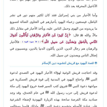
الأناجيل المحرفة بعد ذلك.
وأما الأحبار من بني إسرائيل فقد كان لكثير منهم دور في نشر
الباطل، فيستعين زعماء اليهود بأحبارهم في الفتاوى الضالة لتسويغ
ما يريدونه من الهوى وحمل الناس عليه، ويأخذ الأحبار في مقابل ذلك
مالاً، والله

قال:
إِنَّ كَثِيرًا مِّنَ الأَحْبَارِ وَالرُّهْبَانِ لَيَأْكُلُونَ أَمْوَالَ
النَّاسِ بِالْبَاطِلِ وَيَصُدُّونَ عَن سَبِيلِ اللّهِ
فالأحبار
(
34 سورة التوبة
،
والرهبان هم رجال الدين، الذين يأكلون الدنيا بالدين، ويتسببون في
إضلال الناس ويصدون عن سبيل الله.
قصة اليهود مع قريش لتشويه دين الإسلام
وقد احتاجت قريش الوثنية لهؤلاء الأحبار اليهود في التصدي لدعوة
النبي ﷺ، واحتاج اليهود في المدنية إلى قوة قريش العسكرية في
مواجهة دعوة النبي ﷺ فتروي كتب السير قصة خروج اليهود إلى مكة
لدعوة قريش إلى حرب رسول الله ﷺ في عام الخندق، وقد وجد
صناديد مكة الفرصة سانحة بهذه الزيارة اليهودية لإضفاء الشرعية
على عبادة الأصنام وتشويه دعوة النبي ﷺ، ولذلك قاموا بسؤالهم