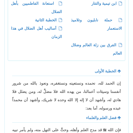
ابن تيمية والتتار
استعانة الفاطميين بأهل
الضلال
حملة نابليون وتلاميذ
الخطبة الثانية
الاستعمار
أساليب أهل الضلال في هذا
الزمان
الفرق بين زلة العالم وضلال
العالم
الخطبة الأولى
إن الحمد لله، نحمده ونستعينه ونستغفره، ونعوذ بالله من شرور
أنفسنا وسيئات أعمالنا، من يهده الله فلا مضلَّ له، ومن يضلل فلا
هادي له، وأشهد أن لا إله إلا الله وحده لا شريك، وأشهد أن محمداً
عبده ورسوله، أما بعد:
فضل العلم والعلماء
فإن الله

قد مدح العلم وأهله، وحثَّ على النهل منه، ولم يأمر نبيه