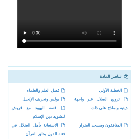
عناصر المادة
الخطبة الأولى
فضل العلم والعلماء
ترويج الضلال عبر واجهة
بولس وتحريف الإنجيل
دينية ونماذج على ذلك
قصة اليهود مع قريش
لتشويه دين الإسلام
المنافقون ومسجد الضرار
الاستعانة بأهل الضلال في
فتنة القول بخلق القرآن