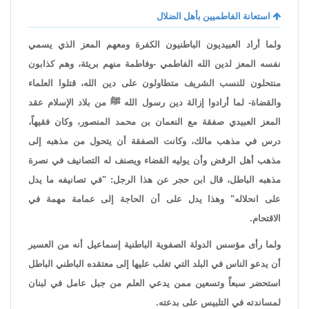
استعانة الفاطميين بأهل الضلال
ولما أراد العبيديون الباطنيون الكفرة ومعهم المعز الذي يسمي
نفسه المعز لدين الله الفاطمي -وفاطمة منهم بريئة، وهم كذابون
منتحلون للنسب الشريف متطاولون على دين الله، قتلوا العلماء
والقضاة- لما أرادوا إزالة دين رسول الله ﷺ من بلاد الإسلام عقد
المعز العبيدي صفقة مع النعمان بن محمد المنصور، وكان فقيهاً،
درس في مذهب مالك، وكانت الصفقة أن يتحول من مذهبه إلى
مذهب أهل الرفض وأن يوليه القضاء ويصنف له التصانيف في نصرة
مذهبه الباطل، قال ابن حجر عن هذا الرجل: "في تصانيفه ما يدل
على انحلاله" وهذا يدل على أن الحاجة إلى عمامة مهمة في
الاقتحام.
ولما رأى مؤسس الدولة الصفوية الباطنية إسماعيل أنه من العسير
أن يدعو الناس في البلد التي تغلب عليها إلى معتقده الباطني الباطل
استحضر سبعاً وتسعين ممن يدعي العلم من جبل عامل في لبنان
لمساندته في التلبيس على بدعته.