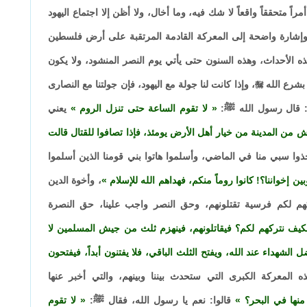
 أمراً متحققاً واقعاً لا شك فيه، وما أخال، ولا أظن إلا اجتماع اليهود
إشارة واضحة إلى المعركة القادمة المرتقبة على أرض فلسطين
ه الأحداث، وهذه السنون حتى يأتي يوم النصر المنشود، ولا يكون
 بشرع الله

، وإذا كانت لنا جولة مع اليهود، فإن جولتنا مع النصارى
 قال رسول الله ﷺ:
لا تقوم الساعة حتى تنزل الروم
يعني
 من المدينة من خيار أهل الأرض يومئذ، فإذا تصافوا للقتال قالت
ذوا سبي منا في الماضي، وأسلموا هاتوا بني قومنا الذين أسلموا
 إخواننا؟! كانوا روماً منكم، فهداهم الله للإسلام
، وأخوة الدين
كهم لكم فرسية تقتلونهم، وحق النصر واجب علينا، حق النصرة
ه فكيف نتركهم لكم؟ فيقاتلونهم، فينهزم ثلث من جيش المسلمين لا
 الشهداء عند الله، ويفتح الثلث الباقي، فلا يفتنون أبداً، فيفتحون
ه المعركة الكبرى التي ستحدث بيننا وبينهم، والتي أخبر عنها
نها في البحر؟
قالوا: نعم يا رسول الله، فقال ﷺ:
لا تقوم