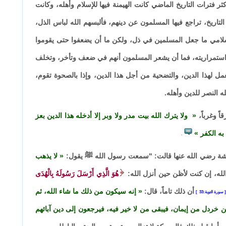
ر فترات التاريخ الماضي كانت الهيمنة فيها للإسلام وأهله، وكانت
لتاريخ، تراجع فيها المسلمون عن دينهم، فألبسهم الله لباس الذل،
إسلامي ما جعل المسلمين في ذل، ولكن ما أن يضعفوا حتى يقوموا
واستمراريته، فما أن يشعر المسلمون أنهم في ضعف وتأخر، وتخلف
ل لهذا الدين، والتضحية من أجل هذا الدين، وإذا بالصحوة تقوم،
ه النصر للدين وأهله.
ً وغرباً،
ولا يترك الله بيت مدر ولا وبر إلا أدخله هذا الدين بعز
 به الكفر
.
ئشة رضي الله عنها قالت: "سمعت رسول الله ﷺ يقول:
لا يذهب
لله، إن كنت لأظن حين أنزل الله:
هُوَ الَّذِي أَرْسَلَ رَسُولَهُ بِالْهُدَى
أن ذلك تاماً، قال:
إنه سيكون من ذلك ما شاء الله، ثم
سورة التوبة:33
ن خردل من إيمان، فيبقى من لا خير فيه، فيرجعون إلى دين آبائهم