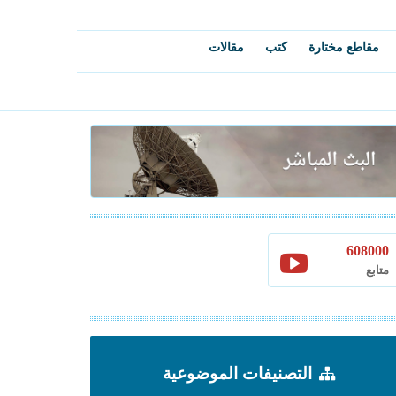
مقاطع مختارة
كتب
مقالات
608000
متابع
التصنيفات الموضوعية