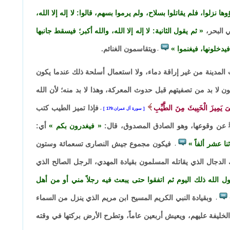
نزلوا، فلم يقاتلوا بسلاح، ولم يرموا بسهم، قالوا: لا إله إلا الله،
ي البحر،
ثم يقول الثانية: لا إله إلا الله، والله أكبر؛ فيسقط جانبها
 فيدخلونها، فيغنموا
ويتقاسمون الغنائم.
،
المدينة من غير إراقة دماء، ولا استعمال أسلحة ذلك عندما يكون
 لا بد من تصفيتهم قبل حدوث المعركة، وهذا لا بد منه؛ لأن الله
َّىَ يَمِيزَ الْخَبِيثَ مِنَ الطَّيِّبِ
فإذا تميز الطيب كتب
سورة آل عمران:179
،
ﷺ عن وقوعها، وهو الصادق المصدوق، قال:
فيغدرون بكم
أي:
ا عشر ألفاً
فيكون مجموع جيش النصارى تسعمائة وستون
،
 الدجال الذي يقاتله المسلمون بقيادة المهدي، الرجل الصالح الذي
طول الله ذلك اليوم ثم اتفقوا حتى يبعث فيه رجلاً مني أو من أهل
وبقيادة النبي الكريم المسيح ابن مريم الذي ينزل من السماء
،
خليفة عليهم، ويعيش أربعين عاماً، وتطرح الأرض بركتها في وقته