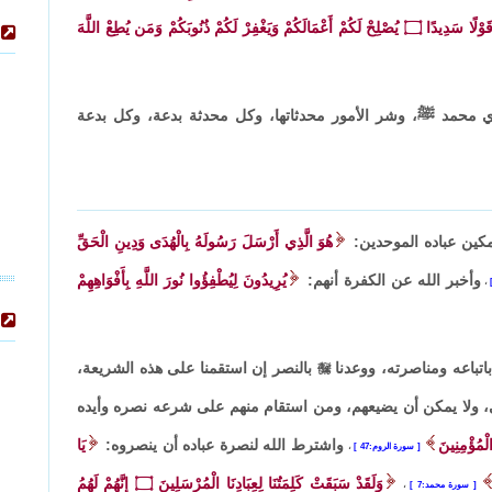
 قَوْلًا سَدِيدًا
۝
يُصْلِحْ لَكُمْ أَعْمَالَكُمْ وَيَغْفِرْ لَكُمْ ذُنُوبَكُمْ وَمَن يُطِعْ اللَّهَ
دي محمد ﷺ، وشر الأمور محدثاتها، وكل محدثة بدعة، وكل بدعة
مكين عباده الموحدين:
هُوَ الَّذِي أَرْسَلَ رَسُولَهُ بِالْهُدَى وَدِينِ الْحَقِّ
وأخبر الله عن الكفرة أنهم:
يُرِيدُونَ لِيُطْفِؤُوا نُورَ اللَّهِ بِأَفْوَاهِهِمْ
،
اتباعه ومناصرته، ووعدنا

بالنصر إن استقمنا على هذه الشريعة،
، ولا يمكن أن يضيعهم، ومن استقام منهم على شرعه نصره وأيده
لْمُؤْمِنِينَ
واشترط الله لنصرة عباده أن ينصروه:
يَا
سورة الروم:47
،
وَلَقَدْ سَبَقَتْ كَلِمَتُنَا لِعِبَادِنَا الْمُرْسَلِينَ
۝
إِنَّهُمْ لَهُمُ
سورة محمد:7
،