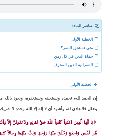
عناصر المادة
الخطبة الأولى
متى نستحق النصر؟
حماة الدين في كل زمن
النصرانية الدين المحرف
الخطبة الأولى
إن الحمد لله، نحمده ونستعينه ونستغفره، ونعوذ بالله 
يضلل فلا هادي له، وأشهد أن لا إله إلا الله وحده لا شري
يَا أَيُّهَا الَّذِينَ آمَنُواْ اتَّقُواْ اللّهَ حَقَّ تُقَاتِهِ وَلاَ تَمُوتُنَّ إِلاَّ وَأ
مِّن نَّفْسٍ وَاحِدَةٍ وَخَلَقَ مِنْهَا زَوْجَهَا وَبَثَّ مِنْهُمَا رِجَالاً كَثِيرً