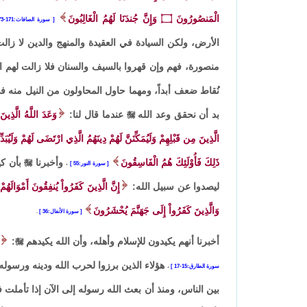
الْمَنصُورُونَ
۝
وَإِنَّ جُندَنَا لَهُمُ الْغَالِبُونَ
سورة الصافات:171-173
الأرض، ولكن السيادة في العقيدة والمنهج والدين لا زالت
منصورة، فهم وإن قهروا بالسيف والسنان فلا زالت لهم الغ
نُقاط ضعف أبداً، ومهما حاول المحاولون من النيل منه فس
بد أن نحقق وعد الله

عندما قال لنا:
وَعَدَ اللَّهُ الَّذِي
الَّذِينَ مِن قَبْلِهِمْ وَلَيُمَكِّنَنَّ لَهُمْ دِينَهُمُ الَّذِي ارْتَضَى لَهُمْ وَلَيُب
ذَلِكَ فَأُوْلَئِكَ هُمُ الْفَاسِقُونَ
وأخبرنا

بأن كي
سورة النور:55
،
ليصدوا عن سبيل الله:
إِنَّ الَّذِينَ كَفَرُواْ يُنفِقُونَ أَمْوَالَهُم
وَالَّذِينَ كَفَرُواْ إِلَى جَهَنَّمَ يُحْشَرُونَ
سورة الأنفال:36
.
أخبرنا أنهم يكيدون للإسلام وأهله، وأن الله يكيدهم

:
هؤلاء الذين برزوا لحرب الله ودينه ورسوله
سورة الطارق:15-17
،
بين الناس، ومنذ أن بعث الله رسوله إلى الآن إذا تأملت