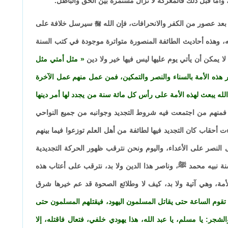
 وأما قبل ذلك فالمعركة لا تزال مستمرة بين الحق والباطل.
بعد عصور من الكفر والانحرافات، فإن الله

سيرسل خلافة على
عه، وهذه أحاديث الطائفة المنصورة متواترة موجودة في كتب السنة
 لا يمكن أن يأتي يوم عليها ليس فيها خير ولا دين
مثل أمتي مثل
 هذه الأمة بالسناء والنصر والتمكين، فمن عمل منهم عمل الآخرة
لله يبعث لهذه الأمة على رأس كل مائة سنة من يجدد لها أمر دينها
 فمنهم من اجتمعت فيه شروط التجديد وجوانبه من جميع النواحي
أحقاب كان التجديد فيها لطائفة من أهل العلم توزعوا فيما بينهم
لى النصر على الأعداء، واليوم ونحن نترقب ظهور الحركة التجديدية
سنة نبيه محمد ﷺ، وناصر هذا الدين ولا بد، نترقب على أعتاب هذه
لأمة، وهي آتية ولا بد، كيف لا وطلائع الصحوة قد عم خيرها شرق
 تقوم الساعة حتى يقاتل المسلمون اليهود، فيقتلهم المسلمون حتى
شجر: يا مسلم، يا عبد الله، هذا يهودي خلفي، فتعال فاقتله، إلا