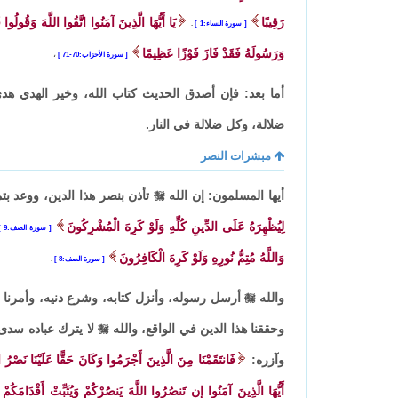
رَقِيبًا
يَا أَيُّهَا الَّذِينَ آمَنُوا اتَّقُوا اللَّهَ وَقُولُوا
سورة النساء:1
.
وَرَسُولَهُ فَقَدْ فَازَ فَوْزًا عَظِيمًا
سورة الأحزاب:70-71
،
أما بعد: فإن أصدق الحديث كتاب الله، وخير الهدي ه
ضلالة، وكل ضلالة في النار.
مبشرات النصر
أيها المسلمون: إن الله

تأذن بنصر هذا الدين، ووعد بت
لِيُظْهِرَهُ عَلَى الدِّينِ كُلِّهِ وَلَوْ كَرِهَ الْمُشْرِكُونَ
سورة الصف:9
وَاللَّهُ مُتِمُّ نُورِهِ وَلَوْ كَرِهَ الْكَافِرُونَ
سورة الصف:8
.
والله

أرسل رسوله، وأنزل كتابه، وشرع دنيه، وأمرنا ب
وحققنا هذا الدين في الواقع، والله

لا يترك عباده سدى
وآزره:
فَانتَقَمْنَا مِنَ الَّذِينَ أَجْرَمُوا وَكَانَ حَقًّا عَلَيْنَا نَصْرُ ا
أَيُّهَا الَّذِينَ آمَنُوا إِن تَنصُرُوا اللَّهَ يَنصُرْكُمْ وَيُثَبِّتْ أَقْدَامَكُمْ