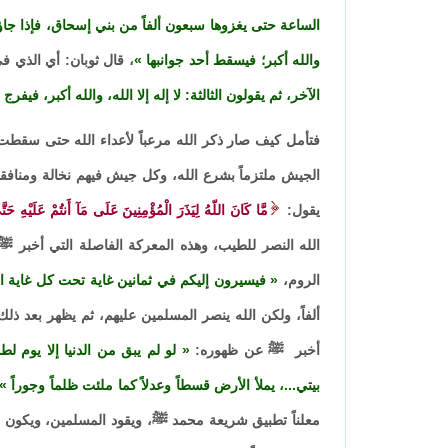
الساعة حتى يغزوها سبعون ألفاً من بني إسحاق، فإذا جاؤوها 
والله أكبر؛ فيسقط أحد جوانبها
، قال ثوبان: أي الذي ف
الآخر، ثم يقولون الثالثة: لا إله إلا الله، والله أكبر، فيفرج
فتأمل كيف صار ذكر الله مرعباً لأعداء الله حتى سقطت 
الجيش ملتزماً بشرع الله، وكل جيش فيهم نخالة ومنافقون
يقول:
مَّا كَانَ اللّهُ لِيَذَرَ الْمُؤْمِنِينَ عَلَى مَآ أَنتُمْ عَلَيْهِ حَت
الله النصر للطيب، وهذه المعركة الفاصلة التي أخبر 
الروم،
فيسيرون إليكم في ثمانين غاية تحت كل غاية اثن
ألفاً، ولكن الله ينصر المسلمين عليهم، ثم يظهر بعد ذلك
أخبر ﷺ عن ظهوره:
لو لم يبق من الدنيا إلا يوم ل
بيتي...، يملأ الأرض قسطاً وعدلاً كما ملئت ظلماً وجوراً
معلناً تطبيق شريعة محمد ﷺ، ويقود المسلمين، ويكون ال