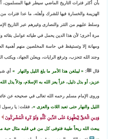
بأن أكثر فترات التاريخ الماضي سيطر فيها المسلمون، أكث
الهزيمة والخسارة فيها للشرك وأهله، ما عدا فترات من ا
وسلط عليهم من التتر والنصارى وغيرهم عبر التاريخ ال
مرة أخرى؛ لأن هذا الدين يحمل في طياته عوامل بقائه 
ومهانة إلا وتستيقظ في حاسة المخلصين منهم أهمية العم
وجند الله تتحزب، وترفع الرايات، ويعلن الجهاد، ويكتب الل
قال ﷺ:
ليبلغن هذا الأمر ما بلغ الليل والنهار
أي شرقا
عزيز، أو بذل ذليل، عزاً يعز الله به الإسلام، وذلاً يذل الله
وروى الإمام مسلم رحمه الله تعالى في صحيحه عن عا
الليل والنهار حتى تعبد اللات والعزى
، فقلت: يا رسول ا
وَدِينِ الْحَقِّ لِيُظْهِرَهُ عَلَى الدِّينِ كُلِّهِ وَلَوْ كَرِهَ الْمُشْرِكُونَ
يبعث الله ريحاً طيبة فتوفى كل من في قلبه مثال حبة م