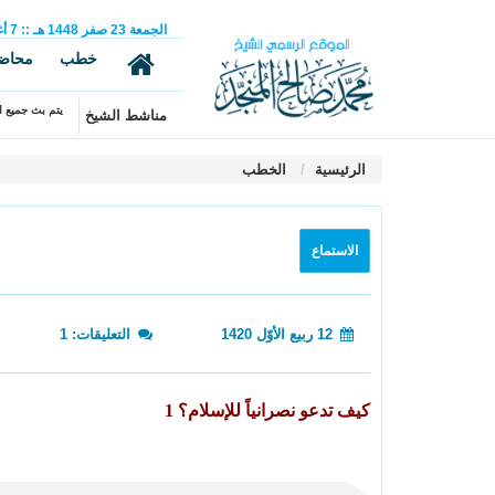
الجمعة
23
صفر
1448 هـ
::
7
أ
خطب
محاض
يتم بث جميع ال
مناشط الشيخ
الرئيسية
الخطب
الاستماع
12 ربيع الأوّل 1420
التعليقات: 1
كيف تدعو نصرانياً للإسلام؟ 1