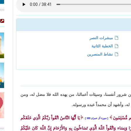
مبشرات النصر
الخطبة الثانية
نشاط المنصرين
من شرور أنفسنا، وسيئات أعمالنا، من يهده الله فلا مضل له، ومن
ك له، وأشهد أن محمداً عبده ورسوله.
َنتُم مُّسْلِمُونَ
يَا أَيُّهَا النَّاسُ اتَّقُواْ رَبَّكُمُ الَّذِي خَلَقَكُم
سورة آل عمران:102
.
ا وَنِسَاء وَاتَّقُواْ اللّهَ الَّذِي تَسَاءلُونَ بِهِ وَالأَرْحَامَ إِنَّ اللّهَ كَانَ عَلَيْكُمْ