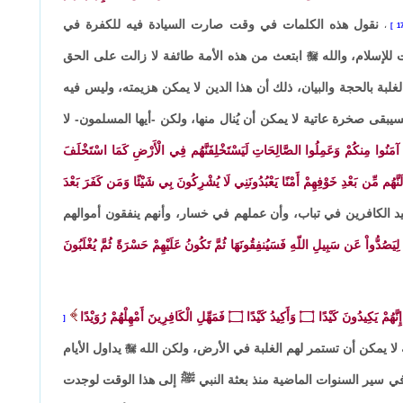
نقول هذه الكلمات في وقت صارت السيادة فيه للكفرة في
،
 للإسلام، والله

ابتعث من هذه الأمة طائفة لا زالت على الحق
لبة بالحجة والبيان، ذلك أن هذا الدين لا يمكن هزيمته، وليس فيه
يبقى صخرة عاتية لا يمكن أن يُنال منها، ولكن -أيها المسلمون- لا
نَ آمَنُوا مِنكُمْ وَعَمِلُوا الصَّالِحَاتِ لَيَسْتَخْلِفَنَّهُم فِي الْأَرْضِ كَمَا اسْتَخْلَفَ
َدِّلَنَّهُم مِّن بَعْدِ خَوْفِهِمْ أَمْنًا يَعْبُدُونَنِي لَا يُشْرِكُونَ بِي شَيْئًا وَمَن كَفَرَ بَعْدَ
د الكافرين في تباب، وأن عملهم في خسار، وأنهم ينفقون أموالهم
ْ لِيَصُدُّواْ عَن سَبِيلِ اللّهِ فَسَيُنفِقُونَهَا ثُمَّ تَكُونُ عَلَيْهِمْ حَسْرَةً ثُمَّ يُغْلَبُونَ
إِنَّهُمْ يَكِيدُونَ كَيْدًا
۝
وَأَكِيدُ كَيْدًا
۝
فَمَهِّلِ الْكَافِرِينَ أَمْهِلْهُمْ رُوَيْدًا
 لا يمكن أن تستمر لهم الغلبة في الأرض، ولكن الله

يداول الأيام
 في سير السنوات الماضية منذ بعثة النبي ﷺ إلى هذا الوقت لوجدت