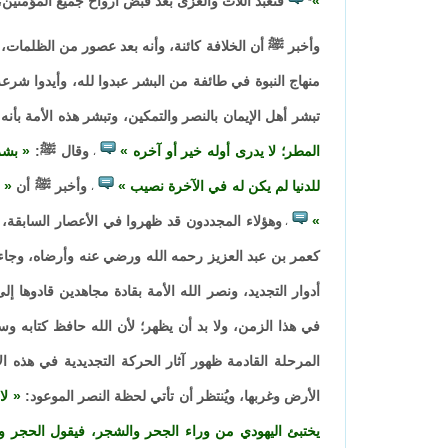
فتعبد اللات والعزى بعد قبض أرواح جميع المؤمنين،
"
وأخبر ﷺ أن الخلافة كائنة، وأنه بعد عصور من الظلمات، 
منهاج النبوة في طائفة من البشر عبدوا لله، وأيدوا شر
تبشر أهل الإيمان بالنصر والتمكين، وتبشر هذه الأمة بأنه
المطر؛ لا يدرى أوله خير أو آخره
وقال ﷺ:
بشر
،
للدنيا لم يكن له في الآخرة نصيب
وأخبر ﷺ أن
ا
،
وهؤلاء المجددون قد ظهروا في الأعصار السابقة،
،
كعمر بن عبد العزيز رحمه الله ورضي عنه وأرضاه، وجاءت 
أدوار التجديد، ونصر الله الأمة بقادة مجاهدين قادوها إ
في هذا الزمن، ولا بد أن يظهر؛ لأن الله حافظ كتابه و
المرحلة القادمة ظهور آثار الحركة التجديدية في هذه ا
الأرض وغربها، ويُنتظر أن تأتي لحظة النصر الموعود:
لا
يختبئ اليهودي من وراء الجحر والشجر، فيقول الحجر وال