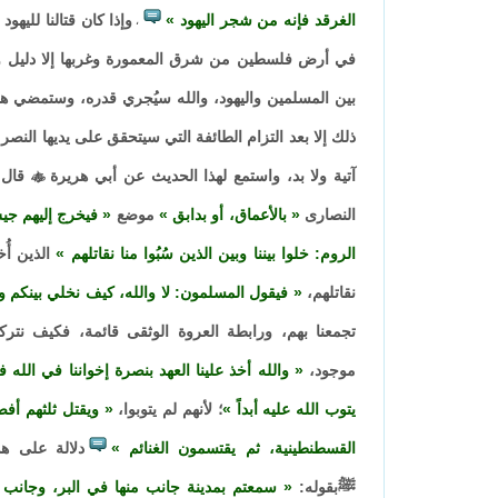
الغرقد فإنه من شجر اليهود
وإذا كان قتالنا لليهود
،
في أرض فلسطين من شرق المعمورة وغربها إلا دليل و
بين المسلمين واليهود، والله سيُجري قدره، وستمضي هذ
ذلك إلا بعد التزام الطائفة التي سيتحقق على يديها النصر
آتية ولا بد، واستمع لهذا الحديث عن أبي هريرة

قال:
النصارى
بالأعماق، أو بدابق
موضع
فيخرج إليهم جيش
الروم: خلوا بيننا وبين الذين سُبُوا منا نقاتلهم
الذين أُخ
نقاتلهم،
فيقول المسلمون: لا والله، كيف نخلي بينكم وبين
تجمعنا بهم، ورابطة العروة الوثقى قائمة، فكيف نتر
موجود،
والله أخذ علينا العهد بنصرة إخواننا في الل
يتوب الله عليه أبداً
؛ لأنهم لم يتوبوا،
ويقتل ثلثهم أفضل
القسطنطينية، ثم يقتسمون الغنائم
دلالة على هذ
ﷺبقوله:
سمعتم بمدينة جانب منها في البر، وجانب م