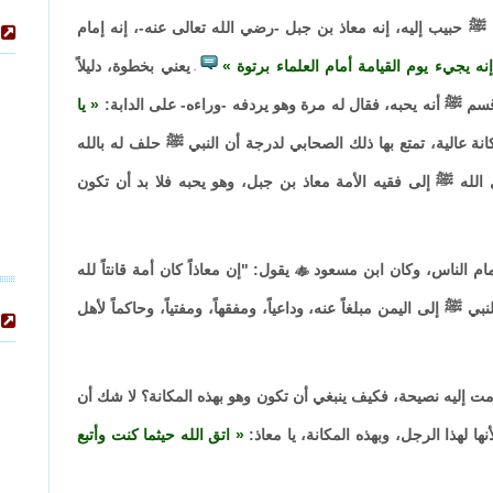
بيب إليه، إنه معاذ بن جبل -رضي الله تعالى عنه-، إنه إمام
نه يجيء يوم القيامة أمام العلماء برتوة
يعني بخطوة، دليلاً
.
سم ﷺ أنه يحبه، فقال له مرة وهو يردفه -وراءه- على الدابة:
يا
انة عالية، تمتع بها ذلك الصحابي لدرجة أن النبي ﷺ حلف له بالله
 الله ﷺ إلى فقيه الأمة معاذ بن جبل، وهو يحبه فلا بد أن تكون
إمام الناس، وكان ابن مسعود

يقول: "إن معاذاً كان أمة قانتاً لله
بي ﷺ إلى اليمن مبلغاً عنه، وداعياً، ومفقهاً، ومفتياً، وحاكماً لأهل
ت إليه نصيحة، فكيف ينبغي أن تكون وهو بهذه المكانة؟ لا شك أن
ا لهذا الرجل، وبهذه المكانة، يا معاذ:
اتق الله حيثما كنت وأتبع