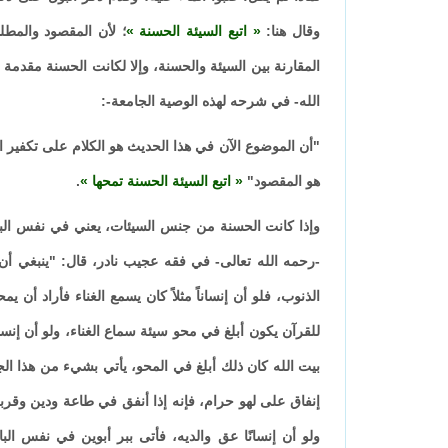
وقال هنا:
اتبع السيئة الحسنة
؛ لأن المقصود والمطل
المقارنة بين السيئة والحسنة، وإلا لكانت الحسنة مقدمة
الله- في شرحه لهذه الوصية الجامعة-:
"أن الموضوع الآن في هذا الحديث هو الكلام على تكفير ا
هو المقصود"
اتبع السيئة الحسنة تمحها
.
وإذا كانت الحسنة من جنس السيئات، يعني في نفس الباب 
-رحمه الله تعالى- في فقه عجيب نادر، قال: "ينبغي أ
الذنوب، فلو أن إنساناً مثلاً كان يسمع الغناء فأراد أ
للقرآن يكون أبلغ في محو سيئة سماع الغناء، ولو أن إنسا
بيت الله كان ذلك أبلغ في المحو، يأتي بشيء من هذا ا
إنفاق على لهو حرام، فإنه إذا أنفق في طاعة ودين وقر
ولو أن إنسانًا عق والديه، فأتى ببر أبوين في نفس 