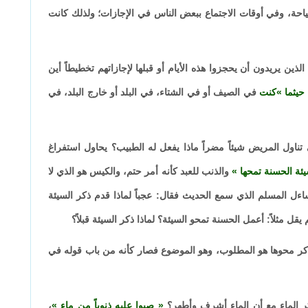
حة، وفي أوقات الاجتماع ببعض الناس في الإجازات؛ ولذلك كانت
ء الذين يريدون أن يحجزوا هذه الأيام أو قبلها لإجازاتهم تخطيطاً أين
حيثما
كنت
في الصيف أو في الشتاء، في البلد أو خارج البلد، في
تناول المريض شيئاً مضراً ماذا يفعل له الطبيب؟ يحاول استفراغ
سيئة الحسنة تمحها
والذنب للعبد كأنه أمر حتم، والكيس هو الذي لا
ساءل المسلم الذي سمع الحديث فقال: عجباً لماذا قدم ذكر السيئة
يقل مثلاً: أعمل الحسنة تمحو السيئة؟ لماذا ذكر السيئة قبلاً؟
 وذكر محوها هو المطلوب، وهو الموضوع فصار كأنه من باب قوله في
كر الماء مع أن الماء أشرف وأطهر؟
صبوا عليه ذنوباً من ماء
،