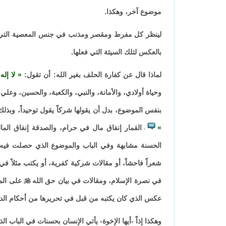
موضوع آخر، وهكذا.
لينظر كل مفرط ومقصر ومذنب في جنس المعصية التي فعله
بالعكس لتلك السيئة التي فعلها.
لماذا قال عن كفارة الحلف بغير الله: أن تقول:
لا إله 
وحياة أولادي، والأمانة، والنبي، والكعبة، والحسين، وعلي،
بنفس الموضوع، بدل أن يقولها شركاً يقول توحيداً، وبذلك
القمار إنفاق مال في حرام، والصدقة إنفاق الم
،
الحسنة مشابهة وفي الباب والموضوع الذي حصلت فيه ال
شعراً فاحشاً، أو مقالات شركية كفرية، أو يكتب مثلاً في 
في نصرة الإسلام، ومقالات في بيان حق الله

على المر
عكس الذي كان يكتبه من قبل في تحريرها من أحكام الدين
وهكذا إذاً -أيها الإخوة- يأتي الإنسان بحسنات في الباب ال