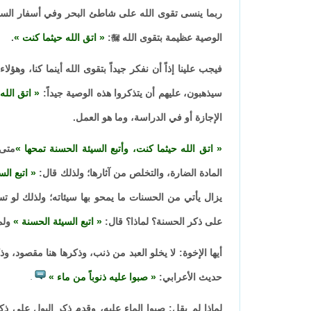
ربما ينسى تقوى الله على شاطئ البحر وفي أسفار السيا
الوصية عظيمة بتقوى الله

:
اتق الله حيثما كنت
.
فيجب علينا إذاً أن نفكر جيداً بتقوى الله أينما كنا، وهؤلا
سيذهبون، عليهم أن يتذكروا هذه الوصية جيداً:
اتق الله 
الإجازة أو في الدراسة، وما هو العمل.
اتق الله حيثما كنت، وأتبع السيئة الحسنة تمحها
متى 
المادة الضارة، والتخلص من آثارها؛ ولذلك قال:
اتبع ال
يزال يأتي من الحسنات ما يمحو بها سيئاته؛ ولذلك لو ت
على ذكر الحسنة؟ لماذا؟ قال:
اتبع السيئة الحسنة
ولم 
أيها الإخوة: لا يخلو العبد من ذنب، وذكرها هنا مقصود،
حديث الأعرابي:
صبوا عليه ذنوباً من ماء
.
لماذا لم يقل: صبوا الماء عليه، وقدم ذكر البول على ذ