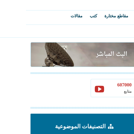
مقاطع مختارة
كتب
مقالات
607000
متابع
التصنيفات الموضوعية