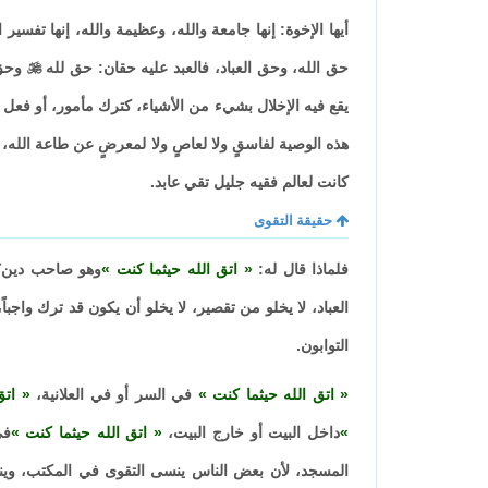
أيها الإخوة: إنها جامعة والله، وعظيمة والله، إنها تفسير
حق الله، وحق العباد، فالعبد عليه حقان: حق لله

وحق ل
يقع فيه الإخلال بشيء من الأشياء، كترك مأمور، أو فعل
هذه الوصية لفاسقٍ ولا لعاصٍ ولا لمعرضٍ عن طاعة الله، 
كانت لعالم فقيه جليل تقي عابد.
حقيقة التقوى
فلماذا قال له:
اتق الله حيثما كنت
وهو صاحب دين؟ ل
العباد، لا يخلو من تقصير، لا يخلو أن يكون قد ترك واجب
التوابون.
اتق الله حيثما كنت
في السر أو في العلانية،
اتق
داخل البيت أو خارج البيت،
اتق الله حيثما كنت
في
المسجد، لأن بعض الناس ينسى التقوى في المكتب، وينس