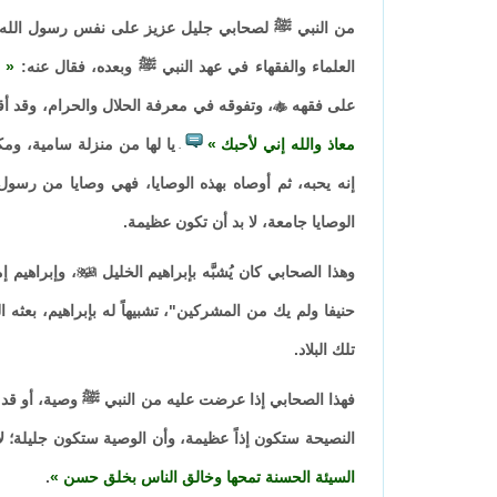
من النبي ﷺ لصحابي جليل عزيز على نفس رسول الله ﷺ ح
العلماء والفقهاء في عهد النبي ﷺ وبعده، فقال عنه:
إ
على فقهه

، وتفوقه في معرفة الحلال والحرام، وقد أق
معاذ والله إني لأحبك
يا لها من منزلة سامية، ومك
.
إنه يحبه، ثم أوصاه بهذه الوصايا، فهي وصايا من رسول
الوصايا جامعة، لا بد أن تكون عظيمة.
وهذا الصحابي كان يُشبَّه بإبراهيم الخليل

، وإبراهيم 
حنيفا ولم يك من المشركين"، تشبيهاً له بإبراهيم، بعثه الن
تلك البلاد.
فهذا الصحابي إذا عرضت عليه من النبي ﷺ وصية، أو قدم
النصيحة ستكون إذاً عظيمة، وأن الوصية ستكون جليلة؛ لأنه
السيئة الحسنة تمحها وخالق الناس بخلق حسن
.