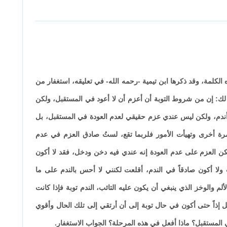
 الكلمة، وقد ذكرها ابن تيمية -رحمه الله- في تعليقه، استغفار من
: إن من شروط التوبة أن أعزم أن لا أعود في المستقبل، ولكن
 أندم، ولكن ليس عندي عزم حقيقي لعدم العودة في المستقبل، بل
ة أخرى وتهيأت الأمور فلربما تقع، لستُ صادق العزم في عدم
ولكن العزم على عدم العودة إنه عندي فيه دخن ودخل، فقد لا أكون
ولا أكون صادقاً في الندم، أقلعت لكنني لا أحس بالندم على ما
 والوخز الذي ينبغي أن يكون عليه التائب، الندم توبة فإذا كانت
ل إذاً حتى أكون في حال توبة إلى أن أرتقي إلى تلك الحال وأقوي
ي المستقبل؟ ماذا أفعل في هذه المرحلة؟ الجواب الاستغفار.