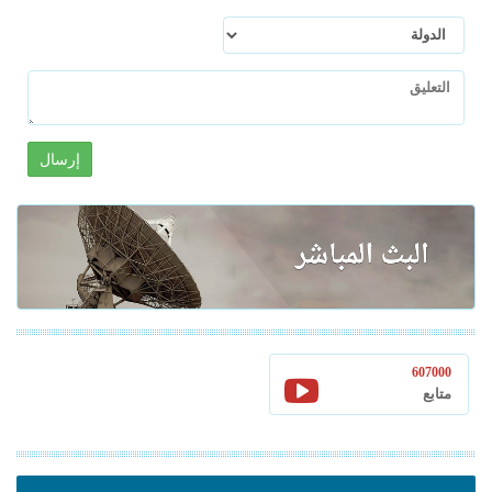
إرسال
607000
متابع