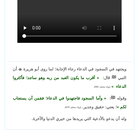
ويجتهد في السجود في الدعاء رجاء الإجابة؛ لما روى أبو هريرة

أن
النبي ﷺ قال:
أقرب ما يكون العبد من ربه وهو ساجد؛ فأكثروا
الدعاء
[رواه مسلم: 482].
وقوله ﷺ:
وأما السجود فاجتهدوا في الدعاء؛ فقمن أن يستجاب
لكم
؛ يعني: حقيق وجدير.
[رواه مسلم: 479].
وله أن يدعو بالأدعية التي يريدها من خيري الدنيا والآخرة.