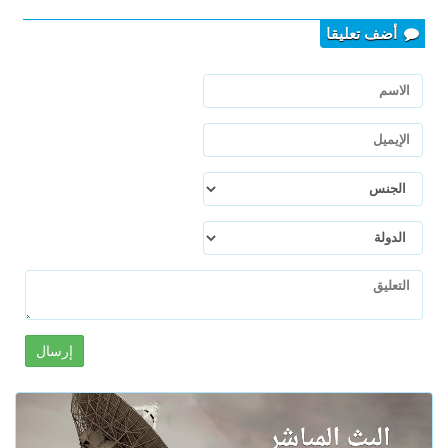
أضف تعليقا
إرسال