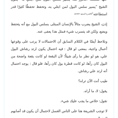
الشيخ "يسير سلس البول لمن ابتلي به، وتحفظ تحفظًا كثيرًا قدر
استطاعته"
[الشرح الممتع: 1/447].
إذن، الشيخ يضرب مثالاً بالإنسان المبتلى بسلس البول مع أنه يتحفظ
ويضع، ولكن قد يتسرب شيء فمثل هذا يعفى عنه.
ونلاحظ أيضًا في الكلام السابق أن الاحتمالات لا يرتب على وقوعها
أعمال واجبة، بمعنى لو قال : فيه احتمال يكون ارتد رشاش البول
علي، هو لو نظر ما رأى شيئاً؛ لأن البقعة لو كانت بقعة واضحة من
البول كان رآها، لو كانت قطرة بول كان رآها، فلو قال : يوجد احتمال
أنه ارتد علي رشاش.
طيب أنت الآن تراه؟
يقول: لا، ما أراه.
نقول: خلاص ما يجب عليك شيء.
لا توجب الشريعة هنا على الناس الغسل لاحتمال أن يكون قد أصابهم