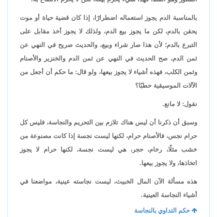
بالمناسبة الدم يجوز استعماله اضطرارًا، إذا كان قضية حياة أو موت
يحقن بالدم، لكن ما يجوز بيع الدم، ولذلك لا يجوز أخذ مقابل على
التبرع بالدم؛ لأن هذا صار شراء وبيع، والحديث صريح في النهي عن
ثمن الدم، صح الحديث في النهي عن ثمن الدم والخنزير والأصنام
وثمن الكلب، فهذه أشياء لا يجوز بيعها، ولو قال: ما حكم أن أجعل من
الآلات الموسيقية حطبًا؟
نقول: لا مانع.
وسبق أن ذكرنا أن ليس هناك تلازم بين التحريم والنجاسة، فليس كل
حرام نجس، فالأصنام حرام، لكنها ليست نجسة إذا كانت مصنوعة من
خشب مثلًا، رخام، حجر، هي ليست نجسة، لكنها حرام لا يجوز
اتخاذها، ولا يجوز بيعها.
هذه مسألة الآن المال الخبيث، ليست نجاسته عينية، مواضعنا في
أشياء النجاسة العينية.
حكم التداوي بالنجاسة