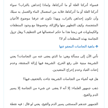
فسواء أدركنا العلة أو ما أدركناها، ولماذا إحداهن بالتراب؟ سواء
أدركنا العلة أو ما أدركناها، فلابد من استعمال الماء والغسل به سبعًا،
وأن تكون إحداهن بالتراب، وبهذا نكون قد عرفنا موضوع الأعيان
المتنجسة، وكيف التطهير منها والإزالة، وخصوصًا مع وجود المنظفات
والكيماويات في زمننا هذا ما حكم استعمالها في التنظيف؟ وهل تزول
النجاسة بهذه المنظفات أم لا؟
ماهية النجاسات المعفو عنها
نأتي الآن إلى مسألة وهي: ما الذي يعفى عنه من النجاسات؟ يعني
الشريعة مبنية على رفع الحرج، الشريعة فيها إزالة المشقة، وعدم
إعنات العباد وعدم إحراج المتعبدين.
هل فيه أشياء من النجاسات الشريعة جاءت بالتخفيف فيها؟
ذهب جمهور العلماء: إلا أنه لا يعفى عن شيء من النجاسة إلا يسير
الدم والقيح.
الجمهور عندهم المستثنى يسير الدم والقيح، يعني لو قال : فيه نقطة