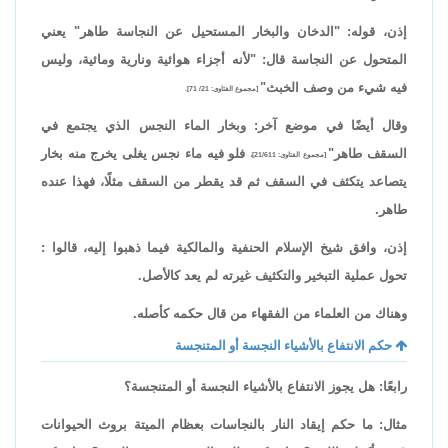
إذن، قوله: "الدخان والبخار المستحيل عن النجاسة طاهر" يعني
المتحول عن النجاسة قال: "لأنه أجزاء هوائية ونارية ومائية، وليس
فيه شيء من وصف الخبث"
[مجموع الفتاوى: 21/ 71].
وقال أيضًا في موضع آخر: وبخار الماء النجس الذي يجتمع في
السقف طاهر"
فلو فيه ماء نجس يغلى يخرج منه بخار
[مجموع الفتاوى: 21/611]،
يتصاعد يتكثف في السقف ثم قد يقطر من السقف مثلًا، فهذا عنده
طاهر.
إذن، وافق شيخ الإسلام الحنفية والمالكية فيما ذهبوا إليه، قالوا :
تحول عملية التبخير والتكثيف غيرته لم يعد كالأصل.
وهناك من العلماء من الفقهاء من قال حكمه كأصله.
حكم الانتفاع بالأشياء النجسة أو المتنجسة
رابعًا: هل يجوز الانتفاع بالأشياء النجسة أو المتنجسة؟
مثال: ما حكم إيقاد النار بالنجاسات بعظام الميتة بروث الحيوانات