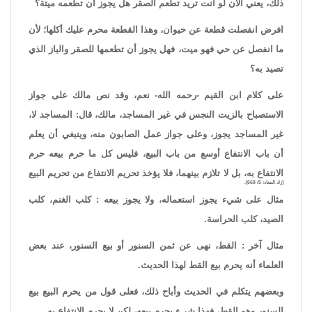
ذلك، يعني الآن لو أنت تريد تطعم الصقر هل يجوز أن تطعمه ميتة؟
افرض انفصلت قطعة عن حيوان، وهذا القطعة محرم عليك أكلها؛ لأن
ما انفصل عن حي فهو ميت، فهل يجوز أن تطعمها للصقر والباز الذي
تصيد به؟
على كلام ابن القيم -رحمه الله- نعم، وقد نص مالك على جواز
الاستصباح بالزيت النجس في غير المساجد، مالك، قال: المساجد لا،
غير المساجد يجوز، وعلى جواز عمل الصابون منه، وينبغي أن يعلم
أن باب الانتفاع أوسع من باب البيع، فليس كل ما حرم بيعه حرم
الانتفاع به، بل لا تلازم بينهما، فلا يؤخذ تحريم الانتفاع من تحريم البيع
[زاد المعاد: 5/ 668].
مثال على شيء يجوز استعماله، ولا يجوز بيعه : كلب الغنم، كلب
الصيد، كلب الحراسة.
مثال آخر : القط، نهى عن ثمن السنور أو بيع السنور، عند بعض
العلماء أنه يحرم بيع القط لهذا الحديث.
وبعضهم يتكلم في الحديث وأباح ذلك، فعلى قول من يحرم البيع بيع
السنور وهو القط، فهذا شيء يحرم بيعه، لكن لا يحرم الانتفاع به.