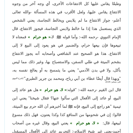
وطبعًا يقاس عليها كل الانتفاعات الأخرى، أي وجه آخر من وجوه
الانتفاع يقاس عليها، ولعل الأقرب في هذه المسألة -والله تعالى
أعلم- جواز الانتفاع ما لم يلابس ويخالط النجاسة، يعني الشخص
الذي يستعمل هذا إذا ما خالط ولابس النجاسة، فيجوز الانتفاع، قال
الإمام النووي -رحمه الله-: وأما قوله ﷺ لا،
هو حرام
فمعناه لا
تبيعوها فإن بيعها حرام، والضمير في هو يعود إلى البيع لا إلى
الانتفاع. هذا هو الصحيح عند الشافعي وأصحابه أنه يجوز الانتفاع
بشحم الميتة في طلي السفن، والاستصباح بها، وغير ذلك مما ليس
بأكل، ولا في بدن الآدمي" يعني ما يتمسح به أو يعالج نفسه به،
"وبهذا قال أيضًا عطاء بن أبي رباح، ومحمد بن جرير الطبري"
[شرح النووي
على مسلم: 11/6].
قال ابن القيم -رحمه الله-: "قوله:
لا، هو حرام
هل هو عائد إلى
البيع، أو عائد إلى الأفعال التي سألوا عنها؟ فقال شيخنا" يعني ابن
تيمية "هو راجع إلى البيع، فإنه ﷺ لما أخبرهم أن الله حرم بيع الميتة،
قالوا: إن في شحومها من المنافع كذا وكذا يعنون، فهل ذلك مسوغ
لبيعها، قال:
لا، هو حرام
يعني البيع، وقال غيره من أصحاب
أحمد-يعني غير شيخ الإسلام-: التحريم عائد إلى الأفعال المسؤول