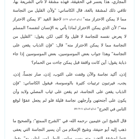
المجاري، هذا يعسر في الحقيقة، فهذه مشقة لا تأتي الشريعة بها،
تلافي ذلك لمشقة بالغة، قال الكاساني: "ولأن القليل من النجاسة
مما لا يمكن الاحتراز منه"
لاحظ القيد "لا يمكن الاحتراز
[بدائع الصنائع: 1/79]
منه"؛ لأن الذي يمكن الاحتراز لماذا يأتي به الإنسان لنفسه؟ المسلم
لا يعرض نفسه للنجاسة لا قليل ولا كثير، لكن يقول: "القليل من
النجاسة مما لا يمكن الاحتراز منه" قال: "فإن الذباب يقعن على
النجاسة" وهذا جواب بعض الموسوسين، بعض الموسوسين إذا جاء
ذبابة يقول: أين كانت واقفة قبل يمكن جاءت من الحمام؟
إذن، أكيد نجاسة والآن وقفت على الثوب، إذن، صار نجساً، إذن،
يجب، فيرتبون ترتيبات كثيرة بالوسوسة، فيقول الكاساني: "فإن
الذباب يقعن على النجاسة، ثم يقعن على ثياب المصلي ولابد وأن
يكون على أجنحتهن وأرجلهن نجاسة قليلة فلو لم يجعل عفوًا لوقع
الناس في الحرج"
[بدائع الصنائع: 1/ 79-80]
قال الشيخ ابن عثيمين -رحمه الله- في "الشرح الممتع": والصحيح ما
ذهب إليه أبو حنيفة، وشيخ الإسلام من أن يسير النجاسة التي يعفى
عنها لمشقة التحرز منه يسير سلس البول لمن ابتلي به" يقول