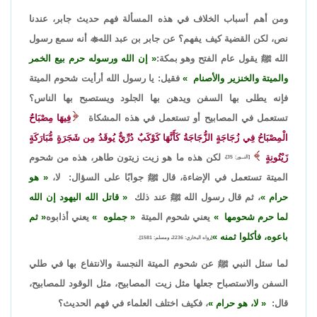
ومن أهم أسباب الخلاف في هذه المسألة فهم حديث جابر، عندنا
نص، لكن القضية كيف يفهم؟ عن جابر بن عبد الله

أنه سمع رسول
الله ﷺ يقول عام الفتح وهو بمكة:
إن الله ورسوله حرم بيع الخمر
والميتة والخنزير والأصنام
فقيل: يا رسول الله أرأيت شحوم الميتة
فإنه يطلى بها السفن ويدهن بها الجلود ويستصبح بها الناس؟
تستعمل في المصابيح أو تستعمل في هذه المشكاة
فِيهَا مِصْبَاحٌ
الْمِصْبَاحُ فِي زُجَاجَةٍ الزُّجَاجَةُ كَأَنَّهَا كَوْكَبٌ دُرِّيٌّ يُوقَدُ مِن شَجَرَةٍ مُّبَارَكَةٍ
زَيْتُونِةٍ
لكن هذه ما هو زيت زيتون طاهر، هذه من شحوم
[النــور: 35]،
الميتة تستعمل في الإضاءة، قال ﷺ جوابًا على السؤال: لا،
هو
حرام
، ثم قال رسول الله ﷺ عند ذلك
قاتل الله اليهود إن الله
لما حرم شحومها
يعني شحوم الميتة
جملوه
يعني أذابوه
ثم
باعوه، فأكلوا ثمنه
[رواه البخاري: 2236، ومسلم: 1581].
لما سئل النبي ﷺ عن شحوم الميتة النجسة والانتفاع بها في طلي
السفن والاستصباح جعلها مثل زيت المصابيح، مثل الوقود للمصابيح،
قال:
لا، هو حرام
، فكيف اختلف العلماء في فهم الحديث؟