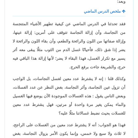
وبعد:
ملخص الدرس الماضي
فقد تحدثنا في الدرس الماضي عن كيفية تطهير الأشياء المتنجسة
من النجاسة، وأن إزالة النجاسة تتوقف على أمرين: إزالة عينها،
وإزالة صفاتها من اللون والرائحة والطعم، وأن بقاء اللون والرائحة لا
يضر إذا شق ذلك، فأحيانًا غسل الدم من الثوب مثلًا يبقى معه أثر
يسير مع تكرار الغسل، فهذا البقاء لا يضر؛ لأنها إزالة هذا الباقي فيه
حرج، والشريعة جاءت برفع الحرج.
وكذلك قلنا : إنه لا يشترط عدد معين لغسل النجاسات، بل الواجب
أن تزول عين النجاسة، وأثر النجاسة، بغض النظر عن عدد الغسلات،
وبعض الناس يقول : هذه الغسالات الموجودة الآن يوضع فيها الغسيل
والماء يمكن يغير مرة واحدة أو مرتين، فهل يشترط عدد معين
للغسلات بحيث نضبط غسالاتنا مثلًا عليه؟
فهذا هو الجواب: أنه لا يشترط عدد معين من الغسلات على الراجح،
لا ثلاث ولا سبع ولا خمس، وإنما يكون الأمر بزوال النجاسة، بغض