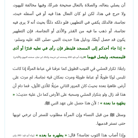
أن يصلي بنعاله، والصلاة بالنعال صحيحة شرعًا، وفيها مخالفة لليهود،
ولا حرج في هذا، لكن لو كان النعال هذا فيه أو في أسفله خبث،
نجاسة، فالدلك يكفي في التطهير، فلو دلكه دلكًا بحيث أنه لا يرى فيه
نجاسة، أو ذهب ما فيه من القذر والأذى أو النجاسة، فإن التطهير
يكون قد حصل أيضًا، ودليل هذا حديث النبي -صلى الله عليه وسلم-
إذا جاء أحدكم إلى المسجد فلينظر فإن رأى في نعليه قذرًا أو أذى
فليمسحه، وليصل فيهما
[رواه أبو داود 650، وصححه ابن خزيمة، وكذلك ابن حبان، صححه النووي والألباني].
رابعًا: تكرار المشي في الثوب الطويل كما عرفنا في عباءة المرأة إذا كانت
تلبس ثوبًا طويلًا أو عباءة طويلة ومرت بمكان فيه نجاسة، ثم مرت على
أرض طاهرة بعده بحيث كان المرور الثاني مزيلًا للأذى الأول، فما دام أن
هذا قد زال ولو بتكرار المشي وسحبه على الأرض كما دل عليه حديث:
يطهره ما بعده
؛ لأن هذا حصل على عهد النبي ﷺ.
وسئل ﷺ من قبل النساء وإن المرأة مطلوب للستر أن ترخي ثوبها
حتى تستر قدميها.
وإذا أصاب هذا الثوب نجاسة؟ قال:
يطهره ما بعده
[رواه أبو داود: 383، وابن