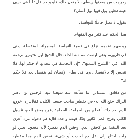
وخرجت من معدنها ويصلي، لا يفعل ذلك، فلو واحد قال: أنا في جيبي
عينة تحليل بول فيها بول أصلي؟
نقول: لا تصل حاملًا للنجاسة.
هذا الحكم عند كثير من الفقهاء.
وبعضهم عندهم نزاع في قضية النجاسة المحمولة المنفصلة، يعني
في قارورة، يعني ليست مماسة للجلد، قال الشيخ ابن عثيمين -رحمه
الله- في "الشرح الممتع": "إن النجاسة في معدنها لا حكم لها، فلا
تنجس إلا بالانفصال، وما في بطن الإنسان لم ينفصل بعد فلا حكم
له".
من دقائق المسائل: ما سألت عنه شيخنا عبد الرحمن بن ناصر
البراك -نفع الله به- في تفطير صاحب غسيل الكلى، فقال: إن خروج
الدم بحد ذاته أعظم من الحجامة، الحجامة يخرج بعض الدم، غسيل
الكلى يخرج الدم الكثير جدًا، فهذه واحدة قال: ثم دخوله مرة أخرى
بعد التنقية هو كحقن الدم، وحقن الدم يفطر؛ لأنه مغذي، يعني لو
واحد احتاج إلى نقل دم لحادث أو شيء، فحقن الدم هذا مفطر،