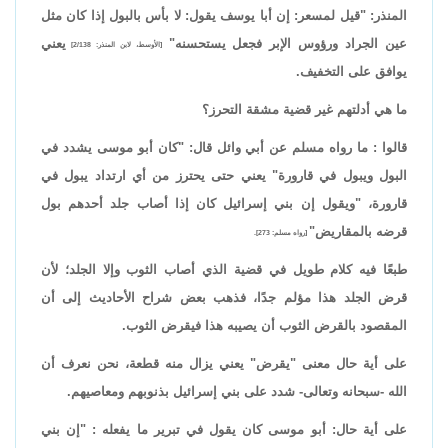
المنذر: "قيل لمسعر: إن أبا يوسف يقول: لا بأس بالبول إذا كان مثل
عين الجراد ورؤوس الإبر فجعل يستحسنه"
يعني
[الأوسط، لابن المنذر: 2/138]
يوافق على التخفيف.
ما هي أدلتهم غير قضية مشقة التحرز؟
قالوا : ما رواه مسلم عن أبي وائل قال: "كان أبو موسى يشدد في
البول ويبول في قارورة" يعني حتى يحترز من أي ارتداد يبول في
قارورة، "ويقول إن بني إسرائيل كان إذا أصاب جلد أحدهم بول
قرضه بالمقاريض"
[رواه مسلم: 273].
طبعًا فيه كلام طويل في قضية الذي أصاب الثوب وإلا الجلد؛ لأن
قرض الجلد هذا مؤلم جدًا، فذهب بعض شراح الأحاديث إلى أن
المقصود بالقرض الثوب أن يصيبه هذا فيقرض الثوب.
على أية حال معنى "يقرض" يعني يزال منه قطعة، نحن نعرف أن
الله -سبحانه وتعالى- شدد على بني إسرائيل بذنوبهم ومعاصيهم.
على أية حال: أبو موسى كان يقول في تبرير ما يفعله : "إن بني