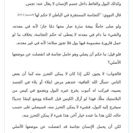
وكذلك البول والغائط داخل جسم الإنسان لا يقال عنه: نجس.
قال النووي: "النجاسة المستقرة في الباطن لا حكم لها
" [المجموع: 2/ 572].
ولو صلى حاملًا بيضة مذرة صار محها دمًا جاز؛ لأنه في معدنه،
والشيء ما دام في معدنه لا يعطى له حكم النجاسة، بخلاف ما لو
حمل قارورة مضمومة فيها بول فلا تجوز صلاته؛ لأنه في غير معدنه.
فلو قيل: ما حكم أن يصلي وهو حامل نجاسة قد انفصلت عن موضعها
الأصلي؟
فالجواب: لا يجوز، لكن إذا كان لا يمكن التحرز منه كما أن بعض
الناس -نسأل الله العافية- عندهم مرض ابتلاء أو بلاء في الجسد
يصيبه، فيركب له أنبوب يخرج عبره البول ويتجمع في كيس من
البلاستيك مثلًا، فهذا لو أزال الكيس قبل الصلاة ووضع كيسًا جديدًا
سيخرج إليه البول، فشيء لا يمكن التحرز منه، فسيصلي على حسب
حاله، لكن هذا ما عنده خيار آخر، هذا شيء لا يمكن التحرز منه.
لكن أن يحمل الإنسان نجاسة قد انفصلت عن موضعها الأصلي