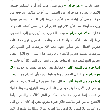
عنها، وقال:
هو حرام
ولم يقل : هي، لأنه أراد المذكور جميعه
الانتفاع، يعني لا هو حرام عود الضمير إلى أقرب مذكور، ويرجحه من
جهة المعنى أن إباحة هذه الأشياء ذريعة إلى اقتناء الشحوم وبيعها
ويرجحه أيضًا، هذا الآن كلام ابن القيم أن في بعض ألفاظ الحديث،
فقال:
لا، هي حرام
، وهذا الضمير، إما أن يرجع إلى الشحوم،
وإما إلى هذه الأفعال والانتفاعات، وعلى التقديرين فهو حجة على
تحريم الأفعال التي سألوا عنها، هذه الآن مرجحات ابن القيم، ذكر
مرجحات لقضية تحريم الانتفاع بأي وجه، قال: ومن رجح الأول، يعني
تحريم البيع فقط دون الانتفاع، يقول : ثبت عن النبي ﷺ أنه قال:
إنما حرم من الميتة أكلها
فقالوا: هذا الحديث نفسر به حديث
لا،
هو حرام
، وبالتالي الجمع بينهما يعطينا نتيجة بأن الحرام هو البيع
إنما حرم من الميتة أكلها
قال: وهذا صريح في أنه لا يحرم الانتفاع
بها في غير الأكل كالوقيد، يعني إيقاد النار وسد البثوق، ونحوها، قالوا:
والخبيث إنما تحرم ملابسته باطنًا وظاهرًا كالأكل واللبس، وأما
الانتفاع به من غير ملابسة فلأي شيء يحرم، يعني إذا كان أنا لن آكل
ولا أشرب ولا أمس ولا أدهن ولا أتعالج به لا باطنًا ولا ظاهرًا، آلات