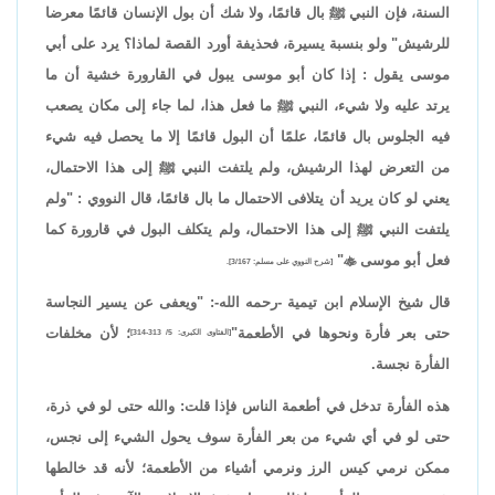
السنة، فإن النبي ﷺ بال قائمًا، ولا شك أن بول الإنسان قائمًا معرضا
للرشيش" ولو بنسبة يسيرة، فحذيفة أورد القصة لماذا؟ يرد على أبي
موسى يقول : إذا كان أبو موسى يبول في القارورة خشية أن ما
يرتد عليه ولا شيء، النبي ﷺ ما فعل هذا، لما جاء إلى مكان يصعب
فيه الجلوس بال قائمًا، علمًا أن البول قائمًا إلا ما يحصل فيه شيء
من التعرض لهذا الرشيش، ولم يلتفت النبي ﷺ إلى هذا الاحتمال،
يعني لو كان يريد أن يتلافى الاحتمال ما بال قائمًا، قال النووي : "ولم
يلتفت النبي ﷺ إلى هذا الاحتمال، ولم يتكلف البول في قارورة كما
فعل أبو موسى

"
[شرح النووي على مسلم: 3/167].
قال شيخ الإسلام ابن تيمية -رحمه الله-: "ويعفى عن يسير النجاسة
حتى بعر فأرة ونحوها في الأطعمة"
؛ لأن مخلفات
[الفتاوى الكبرى: 5/ 313-314]
الفأرة نجسة.
هذه الفأرة تدخل في أطعمة الناس فإذا قلت: والله حتى لو في ذرة،
حتى لو في أي شيء من بعر الفأرة سوف يحول الشيء إلى نجس،
ممكن نرمي كيس الرز ونرمي أشياء من الأطعمة؛ لأنه قد خالطها