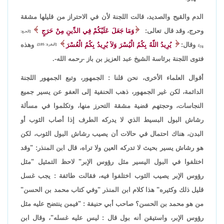
الدم والقيح والصديد، قالت اللجنة لأن في الاحتراز من قليلها مشقة
وحرج، وقد قال تعالى:
وَمَا جَعَلَ عَلَيْكُمْ فِي الدِّينِ مِنْ حَرَجٍ
[الحـج:
وقال:
يُرِيدُ اللّهُ بِكُمُ الْيُسْرَ وَلاَ يُرِيدُ بِكُمُ الْعُسْرَ
وهذه
[البقرة: 185]،
78]،
فتوى اللجنة برئاسة الشيخ عبد العزيز بن باز -رحمه الله-.
أقوال العلماء الأخرى، نحن قلنا : الجمهور، وتبع الجمهور اللجنة
الدائمة، لكن غير الجمهور، ذهب الحنفية إلى العفو عن يسير جميع
النجاسات، وحجتهم قضية مشقة التحرز منها، وتكلموا في مسألة
رشاش البول البسيط الذي لا يدركه الطرف إذا أصاب الثوب أو
البدن، هناك احتمال في حالات أن يصيب رشاش البول الثوب، لكن
هو رشاش يسير بحيث لا تدركه العين ولا تراه، قال ابن المنذر: "وقد
اختلفوا في البول اليسير مثل رؤوس الإبر" لاحظ التمثيل "مثل
رؤوس الإبر يصيب الثوب اختلفوا فيه، فقالت طائفة : يجب غسل
قليل ذلك وكثيره" هذا كلام ابن المنذر "وفي كتاب محمد بن الحسن"
من هو محمد بن الحسن؟ صاحب أبي حنيفة : "فيمن ينتضح عليه مثل
رؤوس الإبر، واستيقن أنه بول قال : ليس عليه غسله"، وقال ابن