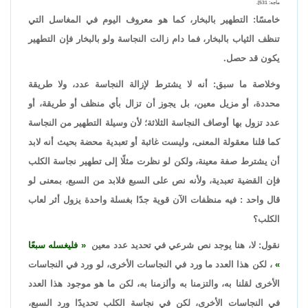
ماجه: 531].
خامسًا: التطهير بالبخار، كما هو معروف اليوم في المغاسل التي
تنظف الثياب بالبخار، فما دام زالت النجاسة ولو بالبخار فإن التطهير
يكون قد حصل.
وخلاصة ما سبق: أنه لا يشترط لإزالة النجاسة عدد، ولا طريقة
محددة، أو مزيل معين، بل يجوز أن تزال بأي منظف أو طريقة، أو
عدد تزول بها أوصاف النجاسة الثلاثة؛ لأن وسيلة التطهير من النجاسة
كما قلنا معقولة المعنى، وليست غائبة أو تعبدية محضة بحيث أنه لابد
أن يشترط صفة معينة، ولكن لو نظرت مثلًا إلى تطهير نجاسة الكلب
فإن القضية تعبدية، ولأنه نص على السبع فلابد من السبع، بمعنى لو
قال واحد : فيه منظفات الآن قوية جدًا بغسلة واحدة يزول أثر لعاب
الكلب؟
نقول: لا، هنا يوجد نص شرعي في تحديد عدد معين
فليغسله سبعًا
، لكن هذا العدد ما ورد في النجاسات الأخرى، لو ورد في النجاسات
الأخرى لقلنا به، والتزمنا به وألزمنا به، لكن ما هو موجود هذا العدد
في النجاسات الأخرى، لكن في نجاسة الكلب تحديدًا ورد السبع،