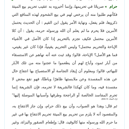
حرام
صريحًا في تحريمها، وإنما أخبروه به عقيب تحريم بيع الميتة
فكأنهم طلبوا منه أن يرخص لهم في بيع الشحوم لهذه المنافع التي
ذكروها، فلم يفعل، ونهاية الأمر يقول ابن القيم : أن الحديث يحتمل
الأمرين فلا يحرم ما لم يعلم أن الله ورسوله حرمه، يقول : أن كلا
الأمرين محتمل فكيف نجزم بالتحريم إذا كان الأصل في الأشياء
الإباحة والتحريم محتمل؟ وليس التحريم يقينياً، فإذا كان غير يقيني،
فما هو الأصل؟ الإباحة، قالوا: وقد ثبت عنه أنه نهاهم عن الاستسقاء
من آبار ثمود، وأباح لهم أن يطعموا ما عجنوا منه من تلك الآبار
للبهائم، قالوا: ومعلوم أن إيقاد النجاسة أو الاستصباح بها انتفاع خال
عن هذه المفسدة وعن ملابستها ظاهرًا وباطنًا، فهو نفع محض لا
مفسدة فيه، وما كان كهكذا فالشريعة لا تحرمه، فإن الشريعة إنما
تحرم المفاسد الخالصة أو الراجحة وطرقها وأسبابها الموصلة إليها"
[زاد المعاد: 5/ 666].
ثم قال: وهذا هو الصواب، وأن بيع ذلك حرام، وإن جاز الانتفاع به،
والمقصود أنه لا يلزم من تحريم بيع الميتة تحريم الانتفاع بها في غير
ما حرم الله ورسوله منها كالوقيد، قال: وإطعام الصقور والبزاة، وغير