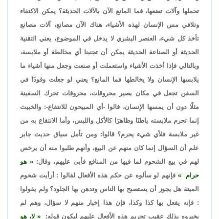
تحملها وآلات تضعها، فما المانع الآن بالآلات الحديثة؟ يمكن الاكتفاء
وتلافي مس الإنسان لهذه الأشياء، هناك الآن مصانع، آلات مصانع
تأخذ كل شيء، العنصر البشري لا يدخل في الموضوع، يعني التقنية
الحديثة أو الصناعة الحديثة يمكن أن تجنبنا أي مخالطة أو ملابسة،
وبالتالي فإذا أخذت الأشياء واستعملت أو صنعت وجعل منها أشياء ما
يلابسها الإنسان ولا يخالطها فما المانع؟ يعني لو جعلت وقودًا في
السفن تجعل في مكان يصير محروقات، محروقات تحرك السفينة
مثلًا دون أن يمسها الإنسان، قالوا -أي المبيحون للانتفاع-: والخبيث
إنما تحرم ملابسته باطنًا وظاهرًا كالأكل واللبس، وأما الانتفاع به من
غير ملابسة فلأي شيء يحرم؟ قالوا: ومن تأمل سياق حديث جابر
علم أن السؤال إنما كان منهم عن البيع، وأنهم طلبوا منه أن يرخص
لهم في بيع الشحوم لما فيها من المنافع فأبى عليهم، وقال:
هو
حرام
فإنهم لو سألوه عن حكم هذه الأفعال لقالوا : أرأيت شحوم
الميتة هل يجوز أن يستصبح بها الناس وتدهن بها الجلود؟ ولم يقولوا
: فإنه يفعل بها كذا وكذا، فإن هذا إخبار منهم لا سؤال، وهم لم
يخبروه بذلك عقيب تحريم هذه الأفعال عليهم ليكون قوله:
لا، هو