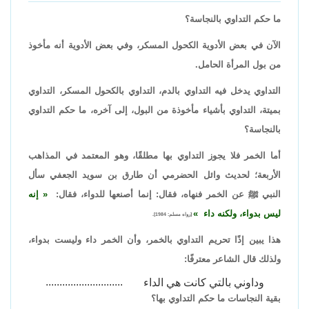
ما حكم التداوي بالنجاسة؟
الآن في بعض الأدوية الكحول المسكر، وفي بعض الأدوية أنه مأخوذ
من بول المرأة الحامل.
التداوي يدخل فيه التداوي بالدم، التداوي بالكحول المسكر، التداوي
بميتة، التداوي بأشياء مأخوذة من البول، إلى آخره، ما حكم التداوي
بالنجاسة؟
أما الخمر فلا يجوز التداوي بها مطلقًا، وهو المعتمد في المذاهب
الأربعة؛ لحديث وائل الحضرمي أن طارق بن سويد الجعفي سأل
النبي ﷺ عن الخمر فنهاه، فقال: إنما أصنعها للدواء، فقال:
إنه
ليس بدواء، ولكنه داء
[رواه مسلم: 1984].
هذا يبين إذًا تحريم التداوي بالخمر، وأن الخمر داء وليست بدواء،
ولذلك قال الشاعر معترفًا:
............................
وداوني بالتي كانت هي الداء
بقية النجاسات ما حكم التداوي بها؟