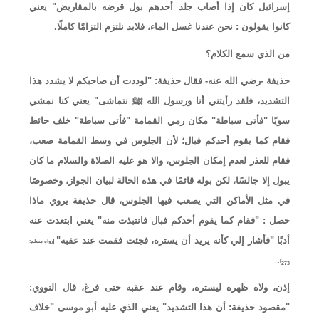
إسرائيل كان إذا أصاب جلد أحدهم بول قرضه بالمقاريض" يعني
كانوا يقولون : نحن عندنا غسل الماء، فلابد نلتزم التزامًا كاملًا.
من الذي سمع الكلام؟
حذيفة -رضي الله عنه- فقال حذيفة: "لوددت أن صاحبكم لا يشدد هذا
التشديد، فلقد رأيتني أنا ورسول الله ﷺ نتماشى" يعني كنا نمشي
سويًا "فأتى سباطة" مكان رمي القمامة "فأتى سباطة" خلف حائط
فقام كما يقوم أحدكم فبال؛ لأن الجلوس في وسط القمامة صعب،
فقام للعذر لعدم إمكان الجلوس، والا هو عليه الصلاة والسلام ما كان
يبول إلا جالسًا، لكن بوله قائمًا في هذه الحالة لبيان الجواز، وخصوصًا
في مثل الأماكن التي يصعب فيها الجلوس، قال حذيفة يروي ماذا
حصل : "فقام كما يقوم أحدكم فبال فانتبذت منه" يعني ابتعدت عنه
أدبًا "فأشار إلي كأنه يريد أن يستره، فجئت فقمت عند عقبه"
[رواه مسلم:
.
273]
إذن، ولاه ظهره ليستره، وقام عند عقبه حتى فرغ، قال النووي:
"مقصود حذيفة: أن هذا التشديد" يعني الذي عليه أبو موسى "خلاف