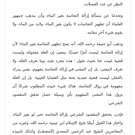
النظر عن عدد الغسلات.
وتحدثنا عن مسألة إزالة النجاسة بغير الماء، وأن مذهب جمهور
العلماء أن تطهير النجاسات لا يكون بغير الماء، ولابد من الماء، ولا
يقوم شيء آخر مقامه.
وذهب أبو حنيفة -رحمه الله- أنه يصح تطهير النجاسة بغير الماء؛ لأن
إزالة النجاسة ليست أمرًا تعبديًا، بمعنى إن العلة معقولة، وليست
قضية غيبت عنا بحيث نقول : هذه مجرد تعبد، وما نعرف العلة، ولا
نعرف المعنى، بل إن المعنى في إزالة النجاسة مفهوم، يعني يدرك
بالعقل، ليست قضية تعبدية بحتة مثل القضايا الغيبية، بل إن العلة
مفهومة في زوال النجاسة، هناك شيء خبيث المطلوب شرعًا أن
يزول هذا المعنى المفهوم بأي وسيلة حصل تحقق المقصود
الشرعي.
فإذن، يتحقق المقصود الشرعي بإزالة النجاسة حتى لو بغير الماء،
واختار هذا القول أيضًا شيخ الإسلام ابن تيمية -رحمه الله- وغيره من
المعاصرين الشيخ عبد الرحمن السعدي (المصنف)، وكذلك تلميذه