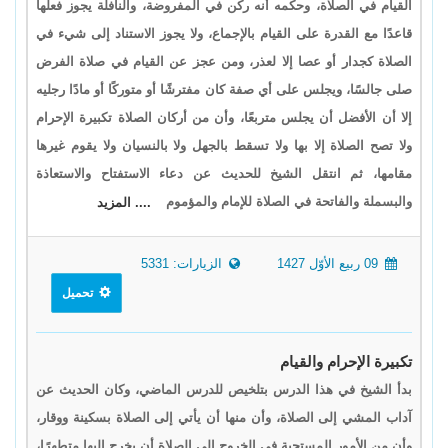
القيام في الصلاة، وحكمه أنه ركن في المفروضة، والنافلة يجوز فعلها
قاعدًا مع القدرة على القيام بالإجماع، ولا يجوز الاستناد إلى شيء في
الصلاة كجدار أو عصا إلا لعذر، ومن عجز عن القيام في صلاة الفرض
صلى جالسًا، ويجلس على أي صفة كان مفترشًا أو متوركًا أو مادًا رجليه
إلا أن الأفضل أن يجلس متربعًا، وأن من أركان الصلاة تكبيرة الإحرام
ولا تصح الصلاة إلا بها ولا تسقط بالجهل ولا بالنسيان ولا يقوم غيرها
مقامها، ثم انتقل الشيخ للحديث عن دعاء الاستفتاح والاستعاذة
والبسملة والفاتحة في الصلاة للإمام والمؤموم
.... المزيد
09 ربيع الأوّل 1427
الزيارات: 5331
تحميل
تكبيرة الإحرام والقيام
بدأ الشيخ في هذا الدرس بتلخيص للدرس الماضي، وكان الحديث عن
آداب المشي إلى الصلاة، وأن منها أن يأتي إلى الصلاة بسكينة ووقار،
وأن من الأمور المستحبة في الخروج إلى الصلاة أن يخرج إليها متطهرًا،