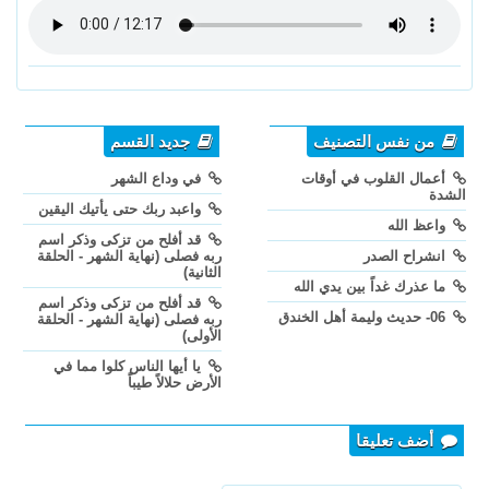
من نفس التصنيف
جديد القسم
أعمال القلوب في أوقات
في وداع الشهر
الشدة
واعبد ربك حتى يأتيك اليقين
واعظ الله
قد أفلح من تزكى وذكر اسم
انشراح الصدر
ربه فصلى (نهاية الشهر - الحلقة
الثانية)
ما عذرك غداً بين يدي الله
قد أفلح من تزكى وذكر اسم
06- حديث وليمة أهل الخندق
ربه فصلى (نهاية الشهر - الحلقة
الأولى)
يا أيها الناس كلوا مما في
الأرض حلالاً طيباً
أضف تعليقا