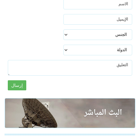
إرسال