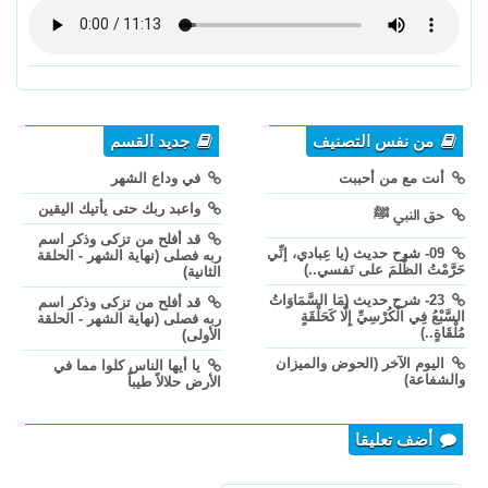
من نفس التصنيف
جديد القسم
أنت مع من أحببت
في وداع الشهر
واعبد ربك حتى يأتيك اليقين
حق النبي ﷺ
قد أفلح من تزكى وذكر اسم
09- شرح حديث (يا عِبادي، إنِّي
ربه فصلى (نهاية الشهر - الحلقة
حَرَّمْتُ الظُّلمَ على نَفسي..)
الثانية)
23- شرح حديث (مَا السَّمَاوَاتُ
قد أفلح من تزكى وذكر اسم
السَّبْعُ فِي الْكُرْسِيِّ إِلَّا كَحَلْقَةٍ
ربه فصلى (نهاية الشهر - الحلقة
مُلْقَاةٍ..)
الأولى)
اليوم الآخر (الحوض والميزان
يا أيها الناس كلوا مما في
والشفاعة)
الأرض حلالاً طيباً
أضف تعليقا