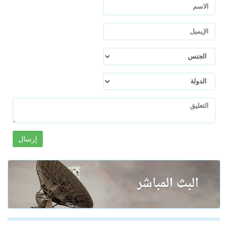
إرسال