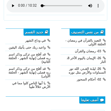
من نفس التصنيف
جديد القسم
التعبد بالقرآن في رمضان -
في وداع الشهر
الحلقة الأولى
واعبد ربك حتى يأتيك اليقين
03- رمضان والقرآن
قد أفلح من تزكى وذكر اسم
26- الإيمان باليوم الأخر 8،
ربه فصلى (نهاية الشهر - الحلقة
النار
الثانية)
26- ليلـة القـدر، الله نور
قد أفلح من تزكى وذكر اسم
السماوات والأرض مثل نوره
ربه فصلى (نهاية الشهر - الحلقة
الأولى)
02- أحكام السحور
يا أيها الناس كلوا مما في
الأرض حلالاً طيباً
أضف تعليقا