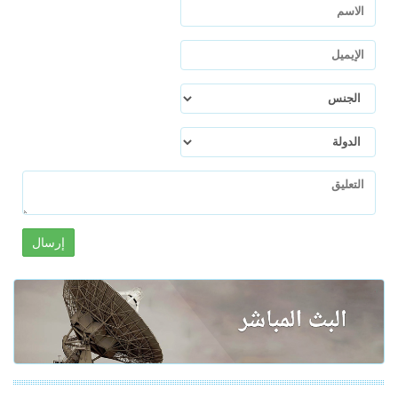
إرسال