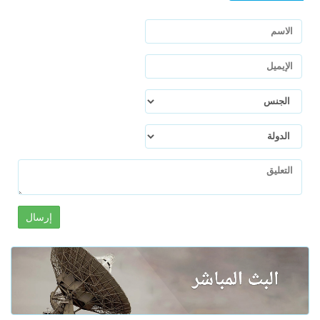
إرسال