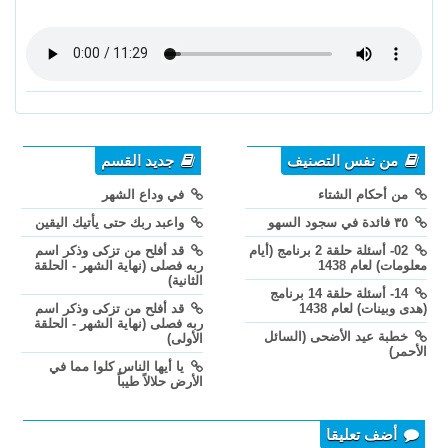
من نفس التصنيف
جديد القسم
من أحكام الشتاء
في وداع الشهر
٣٥ فائدة في سجود السهو
واعبد ربك حتى يأتيك اليقين
02- أسئلة حلقة 2 برنامج (أيام
قد أفلح من تزكى وذكر اسم
معلومات) لعام 1438
ربه فصلى (نهاية الشهر - الحلقة
الثانية)
14- أسئلة حلقة 14 برنامج
(هدى وبينات) لعام 1438
قد أفلح من تزكى وذكر اسم
ربه فصلى (نهاية الشهر - الحلقة
خطبة عيد الأضحى (السائل
الأولى)
الأحمر)
يا أيها الناس كلوا مما في
الأرض حلالاً طيباً
أضف تعليقا