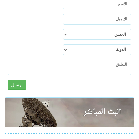
إرسال