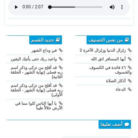
من نفس التصنيف
جديد القسم
زلزال الدنيا وزلزال الآخرة 2
في وداع الشهر
أيها المسافر اتق الله
واعبد ربك حتى يأتيك اليقين
٤٦ فائدة في الكسوف
قد أفلح من تزكى وذكر اسم
والخسوف
ربه فصلى (نهاية الشهر - الحلقة
الثانية)
أذكار الصلاة
قد أفلح من تزكى وذكر اسم
الدعاء
ربه فصلى (نهاية الشهر - الحلقة
الأولى)
يا أيها الناس كلوا مما في
الأرض حلالاً طيباً
أضف تعليقا