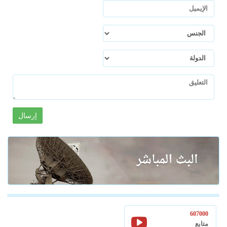
إرسال
607000
متابع