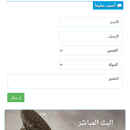
أضف تعليقا
إرسال