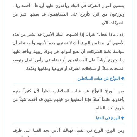
يضعون أموال الشركة في البنك ويأخذون عليها أرباحاً - أقصد ربا -
ويوزعون من الربا كأرباح على المساهمين، قد يعملها كثير من
الشركات الآن.
إذن: ماذا نفعل؟ نقول: إذا اشتبهت عليك الأمور؛ فلا تشتر من هذه
الأسهم، أي: هذا من الورع، أنك لا تشتري هذه الأسهم وأنت تعلم أن
سياسة عامة الشركات أن تضع أموالها في بنوك ربوية، وتأخذ عليها
ربا، وتوزع أرباحاً على المساهمين، أو تدخله في رأس المال وتوسع
المنتجات مثلاً، أو نشاطات الشركة أو فروعها ومكاتبها وهكذا.
التورُّع عن هبات السلاطين
ومن الورع: التورُّع عن هبات السلاطين، نظراً لأن كثيراً منهم
يأخذونها ظلماً أصلاً، فإذا أعطيتها من قبلهم تكون قد أخذت شيئاً من
طريق أخذ بالظلم.
الورع في الفتيا
ومن الورع: الورع في الفتيا: فهنالك أناس تجد الفتيا على طرف