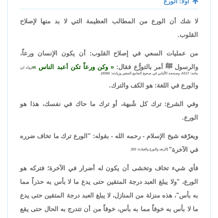
أولاً: الورع
لا شك أن الورع من المطالب العظيمة التي لا بد منها لإصلاح
القلوب.
من عمليات السعي في إصلاح القلوب: أن يكون الإنسان ورعاً،
والرسول ﷺ أمر بالتورُّع فقال:
وكن ورعاً تكن أعبد الناس
[رواه ابن
ماجه: 4217، وصححه الألباني في صحيح الجامع الصغير وزيادته: 4580].
والورع في اللغة: هو الكف والترك.
وفي الشرع: ترك كل شُبهة، أو ترك ما حاك في نفسك، هذا هو
الورع.
ويعرّفه شيخ الإسلام - رحمه الله - بقوله: "الورع ترك ما تخاف ضرره
في الآخرة"
[الزهد والورع والعبادة: 50].
فأي شيء تخاف وتخشى أن يكون له أضرار في الآخرة؛ فتركه هو
الورع، "ولا يبلغ العبد درجة المتقين حتى يدع ما لا بأس به حذراً مما
به بأس"، هذه منزلة من المنازل، لا يبلغ العبد درجة المتقين حتى يدع
ما لا بأس به خوفاً مما به بأس، خوفاً من أن تتدرج به الحال حتى يقع