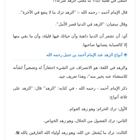
أسعى في طلبه أبداً؟ ما معنى الزهد شرعاً؟!
قال الإمام أحمد - رحمه الله -: "الزهد ترك ما لا ينفع في الآخرة".
وقال سفيان: "الزهد في الدنيا قصر الأمل".
أي: أن تشعر أن الدنيا ذاهبة وأن حياتك فيها قليلة، وأن ما بقي منها
إلا كالصبابة يتصابها صاحبها.
أنواع الزهد عند الإمام أحمد بن حنبل رحمه الله
والزهد في اللغة: هو الانصراف عن الشيء احتقاراً له وتصغيراً لشأنه
للاستغناء عنه بخير منه"، وهذا تعريف جيد.
ذكر الإمام أحمد - رحمه الله - في كتابه: "الزهد" قال: "الزهد على
ثلاثة أنواع:
الأول: ترك الحرام: وهو زهد العوام.
الثاني: ترك الفضول من الحلال، وهو زهد الخواص.
الثالث: ترك ما يُشغل عن الله، وهو زهد أولياء الله العارفين بالله

.