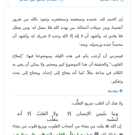
إن الحمد لله، نحمده ونستعينه ونستغفره، ونعوذ بالله من شرور
أنفسنا، ومن سيئات أعمالنا، من يهده الله فلا مضل له، ومن يضلل
فلا هادي له، وأشهد أن لا إله إلا الله وحده لا شريك له، وأشهد أن
محمداً عبده ورسوله. وبعد:
فيسرني أن أرحب بكم في هذه الليلة، وموضوعنا فيها: "إصلاح
القلوب" والحقيقة أن هذا الموضوع كبير وضخم، ولا يمكن أن يفي به
الكلام في ساعة مثلاً، كما أنه يحتاج إلى إعداد، ويحتاج إلى بحث
وتفكير.
مقدمة
ولا شك أن القلب سريع التقلُّب:
وما سُمي الإنسان إلا
ولا القلبُ إلا أنه
لنسْيه
يتقلّب
إن الله

يثبّت من يشاء من أصحاب القلوب، ويزيغ قلوب من يشاء

، ولذلك كان ﷺ يقول:
يا مقلّب القلوب ثبّت قلبي على دينك
[رواه