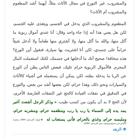
والمشروب، غير التورع في مجال الأثاث مثلاً، أيهما أشد المطعوم
والمشروب أم الأثاث؟
المطعوم والمشروب الذي يدخل في الجسم، ويتغذى عليه الجسم،
لكن هل يعني هذا أنه إذا جاء واحد وقال: أنا عندي أموال ربوية ما
آكل منها، والله ما آكل منها، ولا أشتري منها طعاماً ولا أدخل شيئاً
حراماً على جسدي، لكن أنا اشتريت بها سيارة، فنقول أين الورع؟
هذه سخافة! صحيح أنك ما أدخلتها في جسمك، لكنك استعملت المال
المحرم. فالأموال الربوية حرام عليك، فبعض الناس يظن أن الورع
عن الربا ما يدخله بطنه، لكن يمكن أن يستعمله في أشياء كالأثاث
والسيارات ونحو ذلك، وهذا حرام، لكن بعضها أشد من بعض، والتورع
في التدقيق في نفقات العبادة كالحج غير النفقات العارضة الأخرى،
لأن الحج لا بد أن يكون من كسب طيب،
وذكر الرجل أشعث أغبر
يمد يده إلى السماء يا رب يا رب، ومطعمه حرام، ومشربه حرام،
وملبسه حرام، وغذي بالحرام، فأنى يستجاب له
[رواه الترمذي: 2989، وحسنه
الألباني في صحيح وضعيف سنن الترمذي: 2989].
الزهد