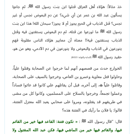
خذ مثالاً: هؤلاء أهل العراق قتلوا ابن بنت رسول الله ﷺ، ثم جاءوا
يسألون عبد الله بن عمر عن أي شيء؟ عن دم البعوض نجس أو غير
نجس؟ قتل الذباب في الحرم يجوز أم لا يجوز؟ سبحان الله! هذا ابن بنت
رسول الله ﷺ ما تورعوا عن قتله، ثم دم البعوض يستفتون فيه وقتل
الذباب يستفتون فيه!! معناه أن معايير هؤلاء الناس مقلوبة فهم
يتورعون في الذباب والبعوض ولا يتورعون في دم الآدمي، وهو من هو،
حفيد رسول الله ﷺ
[البداية والنهاية: 8/223].
الخوارج حدث من قصصهم أنهم لما خرجوا عن الصحابة وقتلوا علياً،
وحاولوا قتل معاوية وعمرو بن العاص، وخرجوا بالسيف على الصحابة،
وقاتلوا علياً

، إلى آخره، قبل أن يقاتلهم علي كانوا قد عاثوا فساداً
وعملوا تجمعاً، وخرجوا بالسلاح على المسلمين، وكانوا كل من مشى
في طريقهم قد يقتلونه، ومروا على صحابي يعبد الله معتزل الفتنة،
قالوا: يا فلان ما رأيك في الفتنة هذه؟
قال: "قال رسول الله ﷺ :
تكون فتنة: القاعد فيها خير من القائم
فيها، والقائم فيها خير من الماشي فيها، فكن عبد الله المقتول ولا