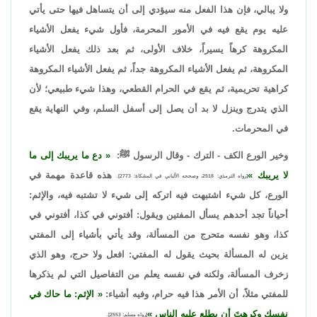
ولا يبالي، فإن هذا الفعل منه سيؤدي إلى أن يتساهل فيها حتى يأتي
عليه يوم يقع فيه في الأمور المحرمة، فأول شيء يفعل الأشياء
المكروهة كرهاً يسيراً، خلاف الأولى، ثم بعد ذلك يفعل الأشياء
المكروهة، ثم يفعل الأشياء المكروهة جداً، ثم يفعل الأشياء المكروهة
كراهية تحريمية، ثم يقع في الحرام القطعي، وهذا شيء طبيعي؛ لأن
الذي يتدرج وينزل لا بد أن يصل إلى أسفل السلم، وفي النهاية يقع
في المحرمات.
وخير الورع الكف - الترك - وقال الرسول ﷺ:
دع ما يريبك إلى ما
لا يريبك
هذه قاعدة مهمة في
[رواه الترمذي: 2518، وصححه الألباني في المشكاة: 2773].
الورع، كل شيء اشتبهت فيه اتركه إلى شيء لا تشتبه فيه، والإثم:
أحياناً تجد أحدهم يسأل المفتين ويقول: أفتوني في كذا، أفتوني في
كذا، وهو نفسه متحرج من المسألة، وقد يأتي بأشياء إلى المفتي
يزين له المسألة بحيث يقول له المفتي: افعل ولا حرج، وهو الذي
زخرف المسألة، ولكنه في نفسه يعلم من التفاصيل التي لم يذكرها
للمفتي مثلاً، أن الأمر هذا فيه حرام، وفيه أشياء:
الإثم: ما حاك في
نفسك وكرهتَ أن يطلع عليه الناس
[رواه مسلم: 2553].