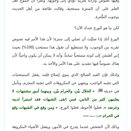
وفيها نصوص واردة تقريباً تؤدي إلى وجوبها، وتقرأ أن جموع أهل
العلم على أن السترة مستحبة، وقالت طائفة من أهل الحديث
بوجوب السُّترة.
لكن ما هو الورع عندك الآن؟
الورع أنك إذا صليّت أن تصلي إلى سترة؛ لأن هذا الأمر فيه نصوص
تقربه من الوجوب، ولا تستطيع أن تقول هذا مستحب (100%) بحيث
إني أطمئن إلى كونه مستحباً تماماً، وأنه لا يمكن أن يكون واجباً؛ لأن
هناك نصوصاً فيها تشديد على هذا الأمر والأخذ به.
ولذلك فإن العبد الصالح الذي ينوي إصلاح قلبه، يفعل المستحبات
التي تشبه الواجب، وينتهي عن المكروهات التي تشبه المحرم، وتأمل
في حديثه ﷺ:
الحلال بيّن، والحرام بيّن، وبينهما أمور مشتبهات، لا
يعلمهن كثير من الناس، فمن اتقى الشبهات فقد استبرأ لدينه
وعرضه
، فعلوا الأحوط، فعلوا الورع،
ومن وقع في الشبهات وقع
في الحرام
[رواه مسلم: 1599].
وذلك لأن الشخص عندما يتدرج في الأمور، ويفعل الأشياء المكروهة