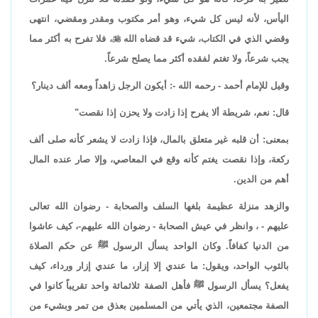
اليأس، لأنه ليس كل شيء، وهو أمر مكتوب ومقدر ومقضي، انتهى
وقضي الذي في الكتاب، شيء قد قضاه الله

، فلا تفرح به أكثر مما
يجب شرعاً، ولا تغتم لفقده أكثر مما يصلح شرعاً.
وقيل للإمام أحمد - رحمه الله -: أيكون الرجل زاهداً ومعه ألف دينار؟
قال: نعم، شريطة ألا يفرح إذا زادت ولا يحزن إذا نقصت"
بمعنى: أن قلبه غير متعلق بالمال، فإذا زادت لا يشعر كأنه صلى ألف
ركعة، وإذا نقصت يغتم كأنه وقع في المعاصي، وإلا صار عنده المال
أهم من الدين.
والزهد منزلة عظيمة بلغها السلف والصحابة - رضوان الله تعالى
عليهم - ، وانظر في عيش الصحابة - رضوان الله عليهم-، كيف عاشوا
من الدنيا كفافاً. وكان الواحد يسأل الرسول ﷺ عن حكم الصلاة
بالثوب الواحد، ويقول: ما عندي إلا إزار، ما عندي إزار ورداء، كيف
يفعل؟ يسأل الرسول ﷺ فأهل الصفة ثلاثمائة واحد تقريباً كانوا في
الصفة مجتمعين، الذي يأتي من المسلمين بعذق من تمر وبشيء من