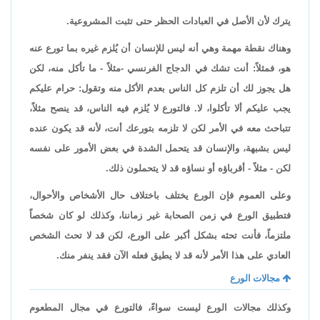
يترك لأن الأصل في العبادات الحظر حتى تثبت المشروعية.
وهناك نقطة مهمة وهي أنه ليس للإنسان أن يُلزم غيره بما تورع عنه
هو، فمثلاً: أنت تشك في الدجاج الفرنسي -مثلاً - ما تأكل منه، لكن
هل يجوز لك أن تلزم كل الناس بعدم الأكل منه وتقول: حرام عليكم
يجب عليكم ألا تأكلوا، لا. فالتورع لا يُلزم فيه الناس، قد ينصح مثلاً،
تتباحث معه في الأمر لكن لا تلزمه بتورعك أنت، لأنه قد يكون عنده
ليس بشبهة، والإنسان قد يتحمل الشدة في بعض الأمور على نفسه
لكن - مثلاً - أقرباؤه أو نساؤه قد لا يتحملون ذلك.
وعلى العموم فإن الورع يختلف باختلاف حال الأشخاص والأحوال،
فتطبيق الورع في زمن الصحابة غير زماننا، وكذلك لو كان شخصاً
ملتزماً، فأنت تحثه بشكل أكبر على الورع، لكن قد لا تحث الشخص
العادي على هذا الأمر لأنه قد لا يطيق فعله الآن فقد ينفر منك.
مجالات الورع
وكذلك مجالات الورع ليست سواءً، فالتورع في مجال المطعوم