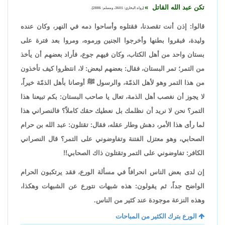
تكن عبد الله القاتل
[رواه البخاري: 3601، ومسلم: 2886].
قالوا: إذن أنت تقصدنا، فقتلوه وأساحوا دمه في النهر، وكان عنده
وليدة، فبقروا بطنها وأخرجوا الجنين ورموه، ومروا بعد فترة على
بستان واحد من أهل الكتاب، وكان فيهم جوع، فأراد بعضهم أن يأخذ
من التمر؛ تمر البستان، فقال: بعضهم لبعض: لا، انتظروا كيف تأخذون
من هذا التمر وهو لأهل الذمّة، والرسول ﷺ أوصانا بأهل الذمّة خيراً،
لا يجوز أن نغصب أهل الذمة، تعال يا صاحب البستان: بكم تبيعنا هذا
التمر؟ نحن لا نريد أن نظلمك بل نعطيك حقك كاملاً؟ فالنصراني هذا
لما رأى هذا الأمر، دهش وطار عقله، فقال: تقتلون: عبد الله بن حرام
الصحابي، وهو معتزل الفتنة وتفاوضوني على التمر؟ قال النصراني
الكافر: تفاوضوني على التمر وتقتلون ذاك الصحابي!!
إن لدى بعض الناس انحرافاً في مسألة الورع، فقد يرتكبون الحرام
الواضح جداً، ثم يقولون: هذه شبهات نتورع عن الشبهات وهكذا،
وهذه النزعة موجودة عند كثير من الناس.
الورع بترك الكثير من المباحات