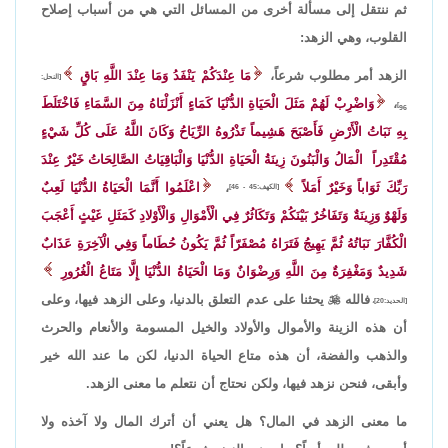
ثم ننتقل إلى مسألة أخرى من المسائل التي هي من أسباب إصلاح
القلوب، وهي الزهد:
الزهد أمر مطلوب شرعاً،
مَا عِنْدَكُمْ يَنْفَدُ وَمَا عِنْدَ اللَّهِ بَاقٍ
[النحل:
،
وَاضْرِبْ لَهُمْ مَثَلَ الْحَيَاةِ الدُّنْيَا كَمَاءٍ أَنْزَلْنَاهُ مِنَ السَّمَاءِ فَاخْتَلَطَ
96]
بِهِ نَبَاتُ الْأَرْضِ فَأَصْبَحَ هَشِيماً تَذْرُوهُ الرِّيَاحُ وَكَانَ اللَّهُ عَلَى كُلِّ شَيْءٍ
مُقْتَدِراً الْمَالُ وَالْبَنُونَ زِينَةُ الْحَيَاةِ الدُّنْيَا وَالْبَاقِيَاتُ الصَّالِحَاتُ خَيْرٌ عِنْدَ
رَبِّكَ ثَوَاباً وَخَيْرٌ أَمَلاً
،
اعْلَمُوا أَنَّمَا الْحَيَاةُ الدُّنْيَا لَعِبٌ
[الكهف:45 - 46]
وَلَهْوٌ وَزِينَةٌ وَتَفَاخُرٌ بَيْنَكُمْ وَتَكَاثُرٌ فِي الْأَمْوَالِ وَالْأَوْلادِ كَمَثَلِ غَيْثٍ أَعْجَبَ
الْكُفَّارَ نَبَاتُهُ ثُمَّ يَهِيجُ فَتَرَاهُ مُصْفَرّاً ثُمَّ يَكُونُ حُطَاماً وَفِي الْآخِرَةِ عَذَابٌ
شَدِيدٌ وَمَغْفِرَةٌ مِنَ اللَّهِ وَرِضْوَانٌ وَمَا الْحَيَاةُ الدُّنْيَا إِلَّا مَتَاعُ الْغُرُورِ
فالله

يحثنا على عدم التعلق بالدنيا، وعلى الزهد فيها، وعلى
[الحديد:20]،
أن هذه الزينة والأموال والأولاد والخيل المسومة والأنعام والحرث
والذهب والفضة، أن هذه متاع الحياة الدنيا، لكن ما عند الله خير
وأبقى، فنحن نزهد فيها، ولكن نحتاج أن نتعلم ما معنى الزهد.
ما معنى الزهد في المال؟ هل يعني أن أترك المال ولا آخذه ولا