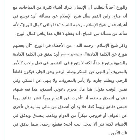
والورع أحياناً يتطلب أن الإنسان يترك أشياء كثيرة من المباحات، مع
أنه مباح، وابن القيم سأل شيخ الإسلام عن مسألة، أي: توسع في
أشياء، فقال شيخ الإسلام - رحمه الله -: "هذا ينافي كمال الورع"، لأنه
سأله عن مسألة من المباح: أنه يفعلها؟ قال: هذا ينافي كمال الورع.
وذكر شيخ الإسلام - رحمه الله - من الأخطاء في الورع: "أن بعضهم
يتورع عن الكلمة الكاذبة"
أي: يدقق في الكلمة الكاذبة
[مجموع الفتاوى: 20/139]،
والشبهة ويتورع جداً، لكنه لا يتورع في التقصير في فعل واجب كالأمر
بالمعروف أو النهي عن المنكر وصلة الرحم وحق الجار، فيكون قاطعاً
للرحم، ويظلم جاره، ولا يأمر بالمعروف، ولا ينهى عن المنكر، وفي
نفس الوقت يقول: هذا مال محرم دعوني أتصدق، هذا فيه شبهة،
دعوني أتصدق ببعضه، أنا تأخرت عن الدوام يوماً عشر دقائق يوماً
خمس دقائق ويوماً كذا، فلا بد أن أتصدق من مالي بما يعادل تأخري
عن الدوام، أو خروجي مبكراً من الدوام ويذهب يتصدق ويدقق في
الأشياء، لكنه نذر ألا يدخل بيت أخيه؛ فقطع رحمه، بينما يدقق في
تلك الأمور.