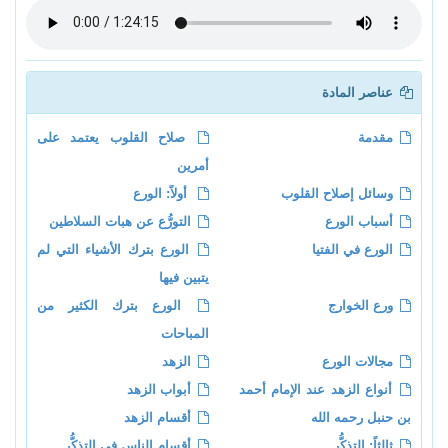
عناصر المادة
مقدمة
صلاح القلوب يعتمد على
أمرين
وسائل إصلاح القلوب
أولاً: الورع
أسباب الورع
التورُّع عن هبات السلاطين
الورع في الفتيا
الورع بترك الأشياء التي لم
يتبين فيها
ورع الخوارج
الورع بترك الكثير من
المباحات
مجالات الورع
الزهد
أنواع الزهد عند الإمام أحمد
أبواب الزهد
بن حنبل رحمه الله
أقسام الزهد
ثالثاً: التذكُّر
أقسام الناس في التذكُّر