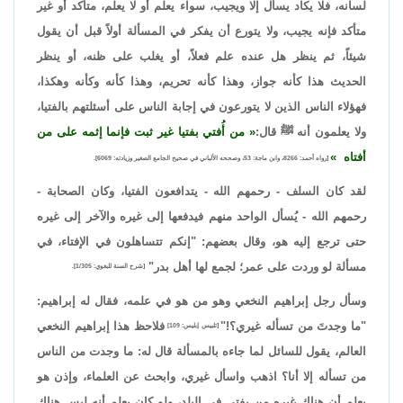
لسانه، فلا يكاد يسأل إلا ويجيب، سواء يعلم أو لا يعلم، متأكد أو غير
متأكد فإنه يجيب، ولا يتورع أن يفكر في المسألة أولاً قبل أن يقول
شيئاً، ثم ينظر هل عنده علم فعلاً، أو يغلب على ظنه، أو ينظر
الحديث هذا كأنه جواز، وهذا كأنه تحريم، وهذا كأنه وكأنه وهكذا،
فهؤلاء الناس الذين لا يتورعون في إجابة الناس على أسئلتهم بالفتيا،
ولا يعلمون أنه ﷺ قال:
من أُفتي بفتيا غير ثبت فإنما إثمه على من
أفتاه
[رواه أحمد: 8266، وابن ماجة: 53، وصححه الألباني في صحيح الجامع الصغير وزيادته: 6069].
لقد كان السلف - رحمهم الله - يتدافعون الفتيا، وكان الصحابة -
رحمهم الله - يُسأل الواحد منهم فيدفعها إلى غيره والآخر إلى غيره
حتى ترجع إليه هو، وقال بعضهم: "إنكم تتساهلون في الإفتاء، في
مسألة لو وردت على عمر؛ لجمع لها أهل بدر"
[شرح السنة للبغوي: 1/305].
وسأل رجل إبراهيم النخعي وهو من هو في علمه، فقال له إبراهيم:
"ما وجدتَ من تسأله غيري؟!"
فلاحظ هذا إبراهيم النخعي
[تلبيس إبليس: 109]
العالم، يقول للسائل لما جاءه بالمسألة قال له: ما وجدت من الناس
من تسأله إلا أنا؟ اذهب واسأل غيري، وابحث عن العلماء، وإذن هو
يعلم أن هناك غيره من يفتي في البلد، ولو كان يعلم أنه ليس هناك