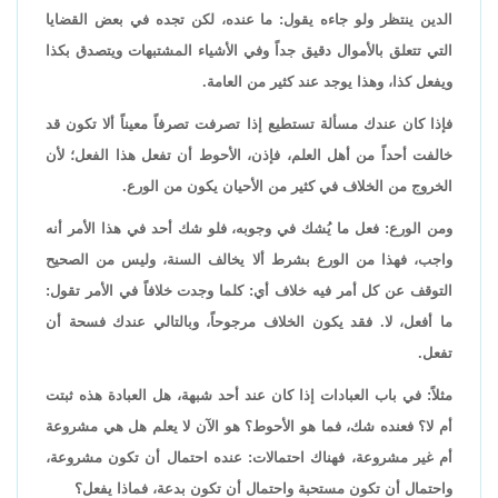
الدين ينتظر ولو جاءه يقول: ما عنده، لكن تجده في بعض القضايا
التي تتعلق بالأموال دقيق جداً وفي الأشياء المشتبهات ويتصدق بكذا
ويفعل كذا، وهذا يوجد عند كثير من العامة.
فإذا كان عندك مسألة تستطيع إذا تصرفت تصرفاً معيناً ألا تكون قد
خالفت أحداً من أهل العلم، فإذن، الأحوط أن تفعل هذا الفعل؛ لأن
الخروج من الخلاف في كثير من الأحيان يكون من الورع.
ومن الورع: فعل ما يُشك في وجوبه، فلو شك أحد في هذا الأمر أنه
واجب، فهذا من الورع بشرط ألا يخالف السنة، وليس من الصحيح
التوقف عن كل أمر فيه خلاف أي: كلما وجدت خلافاً في الأمر تقول:
ما أفعل، لا. فقد يكون الخلاف مرجوحاً، وبالتالي عندك فسحة أن
تفعل.
مثلاً: في باب العبادات إذا كان عند أحد شبهة، هل العبادة هذه ثبتت
أم لا؟ فعنده شك، فما هو الأحوط؟ هو الآن لا يعلم هل هي مشروعة
أم غير مشروعة، فهناك احتمالات: عنده احتمال أن تكون مشروعة،
واحتمال أن تكون مستحبة واحتمال أن تكون بدعة، فماذا يفعل؟