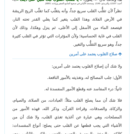
أحمد: 12107، والترمذي: 2140، وصححه الألباني في صحيح الجامع الصغير وزيادته: 4801].
نظراً لأن تقلُّب القلب سريع جداً، وأنه يتقلّب كما تقلّب الريح الريشة
في الأرض الفلاة، وهذا القلب يتغير كما يغلي القدر تحته النار،
فيتصعد الماء من الأسفل إلى الأعلى، ثم ينزل وهكذا، وذلك لأن
القلب في غاية الحساسية؛ ولأن المؤثرات التي تؤثر في القلب كثيرة
جداً، وهو سريع التقلُّب والتغير.
صلاح القلوب يعتمد على أمرين
ولا شك أن إصلاح القلوب يعتمد على أمرين:
الأول: جلب المصالح له، وتغذيته بالأمور النافعة.
ثانياً: درء المفاسد عنه وقطع الأمور المفسدة له.
فلا شك أن مما يصلح القلب مثلاً: العبادات، من الصلاة، والصيام،
والزكاة، والصدقات، وقراءة القرآن، وذكر الله، فهذه الأمور من
المصلحات، وهي عبارة عن أغذية تغذي القلب، ولا شك أن من
الأشياء التي يجب قطعها عن القلب حتى يصلح: أنواع المفسدات:
كالكفر، والبدعة، والمعصية، والحسد، والغضب، والكبر، والعُجْب، ونحو