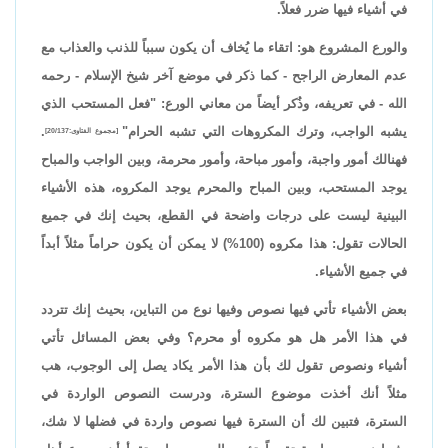
في أشياء فيها ضرر فعلاً.
والورع المشروع هو: اتقاء ما يُخاف أن يكون سبباً للذنب والعذاب مع
عدم المعارض الراجح - كما ذكر في موضع آخر شيخ الإسلام - رحمه
الله - في تعريفه، وذُكر أيضاً من معاني الورع: "فعل المستحب الذي
يشبه الواجب، وترك المكروهات التي تشبه الحرام"
.
[مجموع الفتاوى:20/137]
فهنالك أمور واجبة، وأمور مباحة، وأمور محرمة، وبين الواجب والمباح
يوجد المستحب، وبين المباح والمحرم يوجد المكروه، هذه الأشياء
البينية ليست على درجات واضحة في القطع، بحيث إنك في جميع
الحالات تقول: هذا مكروه (100%) لا يمكن أن يكون حراماً مثلاً أبداً
في جميع الأشياء.
بعض الأشياء تأتي فيها نصوص وفيها نوع من التباين، بحيث إنك تتردد
في هذا الأمر هل هو مكروه أو محرم؟ وفي بعض المسائل تأتي
أشياء ونصوص تقول لك بأن هذا الأمر يكاد يصل إلى الوجوب، هب
مثلاً أنك أخذت موضوع السترة، ودرست النصوص الواردة في
السترة، فتبين لك أن السترة فيها نصوص واردة في فضلها لا شك،