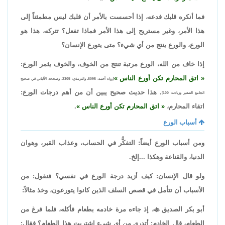
فما أنكره قلبك فدعه، إذا أحسست بالأمر أن قلبك ليس مطمئناً إلى
هذا الأمر، وغير مستريح إلى هذا الأمر فماذا تفعل؟ تتركه، هذا هو
الورع، والورع ينتج من أي شيء؟ متى يتورع الإنسان؟
إذا خاف من الله، الورع مرتبة تنتج من الخوف، والخوف يثمر الورع:
اتق المحارم تكن أورع الناس
[رواه أحمد: 8095، والترمذي: 2305، وصححه الألباني في صحيح
. هذا حديث صحيح يبين أن من أهم درجات الورع:
الجامع الصغير وزيادته: 100]
اتقاء المحارم،
اتق المحارم تكن أورع الناس
.
أسباب الورع
ومن أسباب الورع أيضاً: التفكُّر في الحساب، وعذاب القبر، وهوان
الدنيا، والقناعة وهكذا ...إلخ.
ولو قال الإنسان: كيف أزيد درجة الورع في نفسي؟ فنقول: من
الأسباب أن تتأمل في قصص السلف الذين كانوا يتورعون، وخذ مثالاً:
أبو بكر الصديق

، إذ جاءه مرة خادمه بطعام فأكله، فلما فرغ من
الطعام، قال الخادم: أتدري من أي شيء اشتريت هذا الطعام؟ فقال: