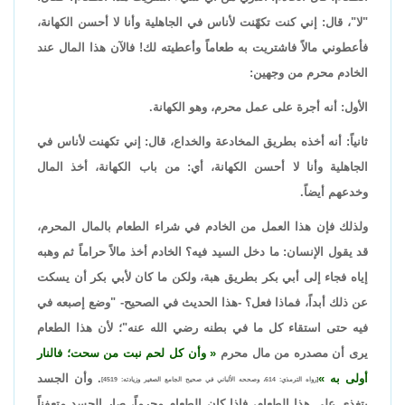
"لا"، قال: إني كنت تكهّنت لأناس في الجاهلية وأنا لا أحسن الكهانة،
فأعطوني مالاً فاشتريت به طعاماً وأعطيته لك! فالآن هذا المال عند
الخادم محرم من وجهين:
الأول: أنه أجرة على عمل محرم، وهو الكهانة.
ثانياً: أنه أخذه بطريق المخادعة والخداع، قال: إني تكهنت لأناس في
الجاهلية وأنا لا أحسن الكهانة، أي: من باب الكهانة، أخذ المال
وخدعهم أيضاً.
ولذلك فإن هذا العمل من الخادم في شراء الطعام بالمال المحرم،
قد يقول الإنسان: ما دخل السيد فيه؟ الخادم أخذ مالاً حراماً ثم وهبه
إياه فجاء إلى أبي بكر بطريق هبة، ولكن ما كان لأبي بكر أن يسكت
عن ذلك أبداً، فماذا فعل؟ -هذا الحديث في الصحيح- "وضع إصبعه في
فيه حتى استقاء كل ما في بطنه رضي الله عنه"؛ لأن هذا الطعام
يرى أن مصدره من مال محرم
وأن كل لحم نبت من سحت؛ فالنار
أولى به
. وأن الجسد
[رواه الترمذي: 614، وصححه الألباني في صحيح الجامع الصغير وزيادته: 4519]
يتغذى على هذا الطعام، فإذا كان الطعام محرماً، صار الجسد متعفناً