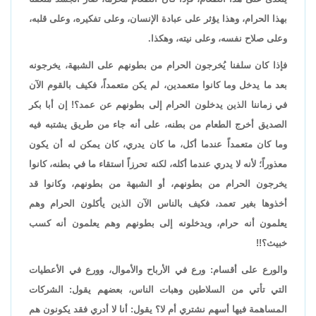
بهذا الحرام، وهذا يؤثر على عبادة الإنسان، وعلى تفكيره، وعلى قلبه،
وعلى صلاح نفسه، وعلى نيته، وهكذا.
فإذا كان سلفنا يُخرجون الحرام من بطونهم على الشبهة، يخرجونه
بعد ما يدخل وما كانوا متعمدين، لم يكن متعمداً، فكيف بالقوم الآن
في زماننا الذين يدخلون الحرام إلى بطونهم عن عمد؟! إن أبا بكر
الصديق أخرج الطعام من بطنه، على أنه جاء من طريق يشتبه فيه
وما كان متعمداً عندما أكل، ما كان يدري، كان يمكن له أن يكون
معذوراً؛ لأنه لا يدري عندما أكله، لكنه تحرزاً استقاء ما في بطنه، كانوا
يخرجون الحرام من بطونهم، أو الشبهة من بطونهم، وكانوا قد
أخذوها بغير تعمد، فكيف بالناس الآن الذين يأكلون الحرام وهم
يعلمون أنه حرام، ويدخلونه إلى بطونهم وهم يعلمون أنه كسب
خبيث؟!!
والورع على أقسام: ورع في الأرباح والأموال، وورع في الأعطيات
التي تأتي من السلاطين وهبات الناس، بعضهم يقول: الشركات
المساهمة فيها أسهم نشتري أم لا؟ يقول: أنا لا أدري فقد يكونون هم