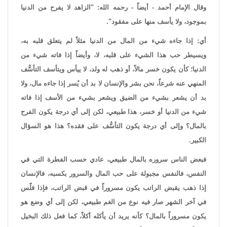
وقال الإمام أحمد - أيضاً - رحمه الله: "الزاهد لا يفرح من الدنيا
بموجود، ولا يأسف منها على مفقود".
أي: إذا جاءه شيء من المال من الدنيا مثلاً لم يتعلق قلبه به،
ويسيطر حب هذا الشيء على قلبه، لا، وأيضاً إذا فاته شيء من
الدنيا؛ كأن يكون خسر مالاً، أو ذهب له ولد، لا ييأس ويتأسف التأسُّف
المنهي عنه شرعاً، نحن بشر والإنسان لا بد أن يُسر إذا جاءه مال، ولا
بد أن يشعر بشيء من الضيق ويشعر بشيء من الأسف إذا فاته
شيء من الدنيا أو خسر، هذا طبيعي، لكن إلى أي درجة يكون الفرح
بالمال؟ وإلى أي درجة يكون التأسُّف على فقده؟ هذا هو السؤال
الكبير.
فبعض الناس سروره بالمال طبيعي، عادي حسب الفطرة التي في
النفس، فالنفس مجبولة على حب المال والسرور بكسبه، فالإنسان
إذا ذهب يقبض الراتب يكون مسروراً في قبض الراتب، فإذا فلّس
في آخر الشهر صار فيه نوع من الغم طبيعي، لكن إلى أي وضع هو
يكون مسروراً بالمال؟ كأنه يريد أن يأكله أكلاً، كما فعل ذلك البخيل