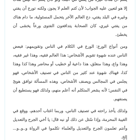
إلا هو لتعين عليه الجواب؛ لأن كتم العلم لا يجوز، ولكنه تورع أن يفتي
وغيره في البلد يفتي، دع العالم الآخر يتحمل المسئولية، ما دام هناك
من يفتي غيري، كان الصحابة يتدافعون الفتوى ورعاً يخشى أن
يخطئ.
ومن أنواع الورع: الورع في الكلام في الناس وتقويمهم: فبعض
الناس عنده شهوة تقويم الأشخاص: هذا العالم فقيه، وهذا غير فقيه،
وهذا واع، وهذا منغلق، هذا داعية أو خطيب أو محاضر وهذا كذا وهذا
كذا، فهناك شهوة عند كثير من الناس في تصنيف الأشخاص، فهو
يجلس في المجالس ويصنف الأشخاص، وهذه المسألة توافق هوىً
في النفس؛ لأنه يشعر المتكلم أنه أعلم منهم، ولذلك فهو يستطيع أن
يصنفهم.
ولذلك يأخذ راحته في تصنيف الناس، وربما اغتاب أحدهم، ووقع في
الغيبة المحرمة، وإذا سُئل عن ذلك أو نبه قال: يا أخي الجرح والتعديل
وأنتم تعلمون الجرح والتعديل والعلماء تكلموا في الرواة و..و..و...
إلخ.