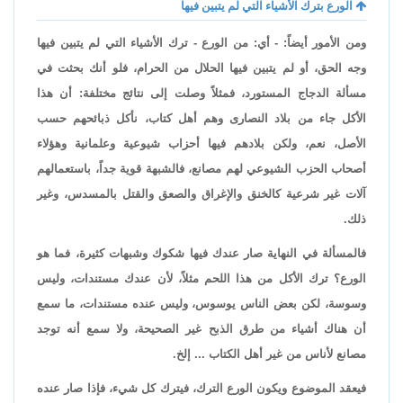
الورع بترك الأشياء التي لم يتبين فيها
ومن الأمور أيضاً: - أي: من الورع - ترك الأشياء التي لم يتبين فيها
وجه الحق، أو لم يتبين فيها الحلال من الحرام، فلو أنك بحثت في
مسألة الدجاج المستورد، فمثلاً وصلت إلى نتائج مختلفة: أن هذا
الأكل جاء من بلاد النصارى وهم أهل كتاب، نأكل ذبائحهم حسب
الأصل، نعم، ولكن بلادهم فيها أحزاب شيوعية وعلمانية وهؤلاء
أصحاب الحزب الشيوعي لهم مصانع، فالشبهة قوية جداً، باستعمالهم
آلات غير شرعية كالخنق والإغراق والصعق والقتل بالمسدس، وغير
ذلك.
فالمسألة في النهاية صار عندك فيها شكوك وشبهات كثيرة، فما هو
الورع؟ ترك الأكل من هذا اللحم مثلاً، لأن عندك مستندات، وليس
وسوسة، لكن بعض الناس يوسوس، وليس عنده مستندات، ما سمع
أن هناك أشياء من طرق الذبح غير الصحيحة، ولا سمع أنه توجد
مصانع لأناس من غير أهل الكتاب ... إلخ.
فيعقد الموضوع ويكون الورع الترك، فيترك كل شيء، فإذا صار عنده