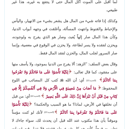
لما أقبل على الموت أكل المال حتى لا ينتفع به غيره، هذا غير
طبيعي.
وكذلك إذا فاته شيء من المال هل يشعر بشيء من الانهيار، واليأس
والإحباط والقنوط وانتهت المسألة، وأغلقت في وجهه أبواب الدنيا،
وكأن هذا المال صار إلهاً يُعبد، وصار هو الذي يفرح به ولوجوده،
ويحزن لفقده ولا يسر لطاعة، ولا يحزن في الوقوع في معصية، وإنما
صار السرور لجلب المال، والحزن لفقد المال فقط.
وقال بعض السلف: "الزهد: ألا يفرح من الدنيا بموجود، ولا يأسف منها
على مفقود، كما قال تعالى:
لِكَيْلا تَأْسَوْا عَلَى مَا فَاتَكُمْ وَلا تَفْرَحُوا
بِمَا آتَاكُمْ
أي: أن الله

كتب كل المصائب في اللوح
[الحديد:23]
المحفوظ:
مَا أَصَابَ مِنْ مُصِيبَةٍ فِي الْأَرْضِ وَلا فِي أَنْفُسِكُمْ إِلَّا فِي
كِتَابٍ مِنْ قَبْلِ أَنْ نَبْرَأَهَا إِنَّ ذَلِكَ عَلَى اللَّهِ يَسِيرٌ
أي: من قبل
[الحديد:22]
أن نخلقها في الأرض، لماذا؟ ما هو السبب والحكمة؟
لِكَيْلا تَأْسَوْا
عَلَى مَا فَاتَكُمْ وَلا تَفْرَحُوا بِمَا آتَاكُمْ
لأنك لو كنت مؤمناً
[الحديد:23].
وموقناً بأن هذا مكتوب عند الله قبل أن يحدث لك، سواء جاءك لا
تطير به فرحاً، كأنه هو كل شيء، ولو فقدته فلا تنزل فيه غمرات