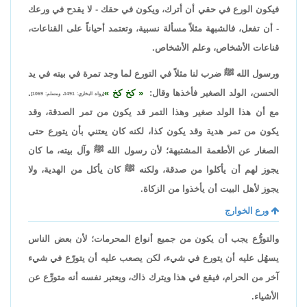
فيكون الورع في حقي أن أترك، ويكون في حقك - لا يقدح في ورعك
- أن تفعل، فالشبهة مثلاً مسألة نسبية، وتعتمد أحياناً على القناعات،
قناعات الأشخاص، وعلم الأشخاص.
ورسول الله ﷺ ضرب لنا مثلاً في التورع لما وجد تمرة في بيته في يد
الحسن، الولد الصغير فأخذها وقال:
كخ كخ
.
[رواه البخاري: 1491، ومسلم: 1069]
مع أن هذا الولد صغير وهذا التمر قد يكون من تمر الصدقة، وقد
يكون من تمر هدية وقد يكون كذا، لكنه كان يعتني بأن يتورع حتى
الصغار عن الأطعمة المشتبهة؛ لأن رسول الله ﷺ وآل بيته، ما كان
يجوز لهم أن يأكلوا من صدقة، ولكنه ﷺ كان يأكل من الهدية، ولا
يجوز لأهل البيت أن يأخذوا من الزكاة.
ورع الخوارج
والتورُّع يجب أن يكون من جميع أنواع المحرمات؛ لأن بعض الناس
يسهُل عليه أن يتورع في شيء، لكن يصعب عليه أن يتورّع في شيء
آخر من الحرام، فيقع في هذا ويترك ذاك، ويعتبر نفسه أنه متورِّع عن
الأشياء.