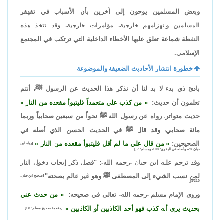
وبعض المسلمين يوحون إلى آخرين بأن الأسباب في تقهقر
المسلمين وانهزامهم خارجية، مؤامرات خارجية، وقد تتخذ هذه
النقطة شماعة تعلق عليها الأخطاء الداخلية التي ترتكب في المجتمع
الإسلامي.
خطورة انتشار الأحاديث الضعيفة والموضوعة
بادئ ذي بدء لا بد لنا أن نذكر هذا الحديث عن الرسول ﷺ، أنتم
تعلمون أن حديث:
من كذب علي متعمداً فليتبوأ مقعده من النار
حديث متواتر، رواه عن رسول الله ﷺ نحواً من سبعين صحابياً وربما
مائة صحابي، وقد قال ﷺ في الحديث الحسن الذي أصله في
الصحيحين:
من قال علي ما لم أقل فليتبوأ مقعده من النار
[رواه ابن
حبان:
28
، وأصله في البخاري: 108، ومسلم: 2، ].
وقد ترجم عليه ابن حبان -رحمه الله-: "فصل ذكر إيجاب دخول النار
لمن نسب الشيء إلى المصطفى ﷺ وهو غير عالم بصحته"
[صحيح ابن حبان:
1/210].
وروى الإمام مسلم -رحمه الله- تعالى في صحيحه:
من حدث عني
بحديث يرى أنه كذب فهو أحد الكاذبين أو الكاذبين
[مقدمة صحيح مسلم: 1/8].