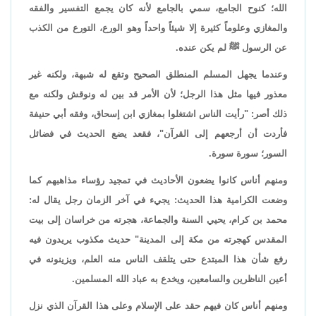
الله؛ كنوح الجامع، سمي بالجامع لأنه كان يجمع التفسير والفقه
والمغازي وعلوماً كثيرة إلا شيئاً واحداً وهو الورع، التورع من الكذب
عن الرسول ﷺ لم يكن عنده.
وعندما يجهل المسلم المنطلق الصحيح وتقع له شبهة، ولكنه غير
معذور فيها مثل هذا الرجل؛ لأن الأمر قد بين له ونوقش ولكنه مع
ذلك أصر: "رأيت الناس اشتغلوا بمغازي ابن إسحاق، وفقه أبي حنيفة
فأردت أن أرجعهم إلى القرآن"، فقعد يضع الحديث في فضائل
السور؛ سورة سورة.
ومنهم أناس كانوا يضعون الأحاديث في تمجيد رؤساء مذاهبهم كما
وضعت الكرامية هذا الحديث: يجيء في آخر الزمان رجل يقال له:
محمد بن كرام، يحيي السنة والجماعة، هجرته من خراسان إلى بيت
المقدس كهجرته من مكة إلى المدينة" حديث مكذوب يريدون فيه
رفع شأن هذا المبتدع حتى يتلقف الناس منه العلم، ويزينونه في
أعين الناظرين والسامعين، ويخدع به عباد الله المسلمين.
ومنهم أناس كان فيهم حقد على الإسلام وعلى هذا القرآن الذي نزل