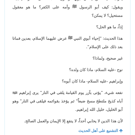
ويقول: كيف أبو الرسول ﷺ وأمه على الكفر؟ ما هو معقول
مستحيل؟ لا يمكن؟
إذاً، ما هو الحل؟
هذا الحديث: "إحياء أبوي النبي ﷺ عرض عليهما الإسلام، بعدين فماتا
بعد ذلك على الإسلام".
غير صحيح، ولماذا؟
نوح -عليه السلام- ماذا كان ولده؟
وإبراهيم -عليه السلام- ماذا كان أبوه؟
نفعه شيء، "يؤتى بآزر يوم القيامة يلقى في النار" يرى إبراهيم

أباه كذيخ ملتطخ مسخ ضبعاً" ثم يؤخذ بقوائمه فيلقى في النار" وهو
أبو الخليل، خليل الله إبراهيم.
لأن هذا الدين لا يحابي أحداً، لا ينفع إلا الإيمان والعمل الصالح.
التشنيع على أهل الحديث