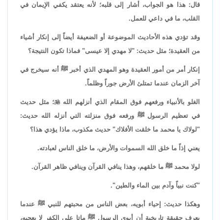
قال: هذا هو الجواب، أشار إلى قلبه؛ لأنه يعتقد يكفي الإيمان في
القلب، ما في داعي للعمل.
وقد تؤدي هذه الأحاديث الموضوعة أو الضعيفة أيضاً إلى إنكار أشياء
من العقيدة؛ مثل حديث: "لا مهدي إلا عيسى" فماذا تكون النتيجة؟
إنكار أمر من أمور العقيدة وهو المهدي الذي أخبر ﷺ أنه سيخرج في
آخر الزمان عندما تمتلئ الأرض جوراً وظلماً.
الغلو بالأنبياء ورفعهم فوق المقام الذي أنزلهم الله

؛ مثل حديث
في تعظيم الرسول ﷺ ورفعه فوق منزلته التي أنزله الله حديث:
"لولاك يا محمد ما خلقت الأفلاك" حديث مكذوب، ماذا يؤدي هذا؟
يعني إذاً ما خلق الله السموات والأرض، ما خلق الناس لعبادته.
لولا محمد ﷺ ما خلقهم، وهذا ينافي القرآن وينافي ظاهر القرآن.
"كنت نبياً وآدم بين الماء والطين".
وهكذا حديث: إحياء أبويه، بعض الناس من محبتهم للنبي ﷺ عندما
يعرف حقيقة تاريخية أن أبوي الرسول ﷺ ماتا على الكفر لا يعجبه،