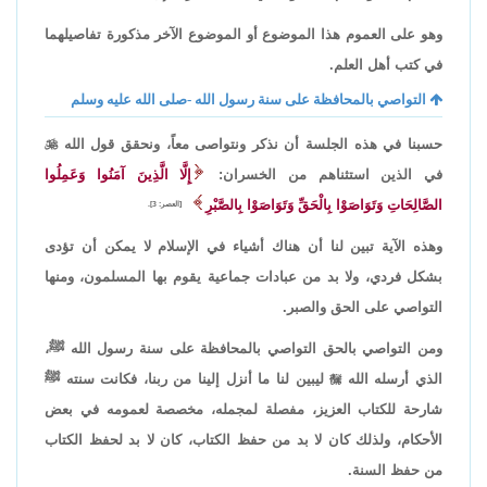
وهو على العموم هذا الموضوع أو الموضوع الآخر مذكورة تفاصيلهما
في كتب أهل العلم.
التواصي بالمحافظة على سنة رسول الله -صلى الله عليه وسلم
حسبنا في هذه الجلسة أن نذكر ونتواصى معاً، ونحقق قول الله

في الذين استثناهم من الخسران:
إِلَّا الَّذِينَ آمَنُوا وَعَمِلُوا
الصَّالِحَاتِ وَتَوَاصَوْا بِالْحَقِّ وَتَوَاصَوْا بِالصَّبْرِ
[العصر: 3].
وهذه الآية تبين لنا أن هناك أشياء في الإسلام لا يمكن أن تؤدى
بشكل فردي، ولا بد من عبادات جماعية يقوم بها المسلمون، ومنها
التواصي على الحق والصبر.
ومن التواصي بالحق التواصي بالمحافظة على سنة رسول الله ﷺ،
الذي أرسله الله

ليبين لنا ما أنزل إلينا من ربنا، فكانت سنته ﷺ
شارحة للكتاب العزيز، مفصلة لمجمله، مخصصة لعمومه في بعض
الأحكام، ولذلك كان لا بد من حفظ الكتاب، كان لا بد لحفظ الكتاب
من حفظ السنة.