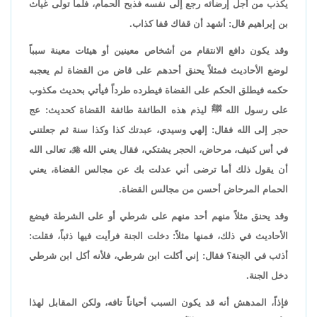
يكذب من أجل إرضائه رجع إلى نفسه فذبح الحمام، فلما تولى غياث
بن إبراهيم قال: أشهد أن قفاك قفا كذاب.
وقد يكون دافع الانتقام من أشخاص معينين أو هيئات معينة سبباً
لوضع الأحاديث فمثلاً يحنق أحدهم على قاض من القضاة لم يعجبه
حكمه فيطلق الحكم على القضاة فيطرده طرداً فيأتي بحديث مكذوب
على رسول الله ﷺ ليذم هذه الطائفة طائفة القضاة كحديث: عج
حجر إلى الله فقال: إلهي وسيدي، عبدتك كذا وكذا سنة ثم جعلتني
في أس كنيف، مرحاض، الحجر يشتكي، فقال يعني الله

، تعالى الله
أن يقول ذلك أما ترضى أني عدلت بك عن مجالس القضاة، يعني
الحمام المرحاض أحسن من مجالس القضاة.
وقد يحنق مثلاً منهم أحد منهم على شرطي أو على الشرطة فيضع
الأحاديث في ذلك، فمنها مثلاً: دخلت الجنة فرأيت فيها ذئباً، فقلت:
أذئب في الجنة؟ فقال: إني أكلت ابن شرطي، فلأنه أكل ابن شرطي
دخل الجنة.
فإذاً، المدهش أنه قد يكون السبب أحياناً تافه، ولكن المقابل لهذا