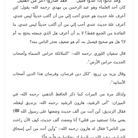
وقد كانوا إذا عدوا قليل
فقد صاروا أعز من القليل
كان أحد العلماء وهو عبد الرحمن بن مهدي -رحمه الله- يقول: لئن
أعرف علة حديث هو عندي أحب إلي من أن أكتب حديثاً ليس عندي،
أعرف علة حديث عندي أحب إلي من أن أكتب حديثاً ليس عندي، ما
الفائدة من الجمع فقط؟ لا بد أن أعرف هل الذي جمعته يحتج به أم
لا؟ هل هو صحيح فيعمل به، أم هو ضعيف نحذر الناس منه؟
قال سفيان الثوري -رحمه الله-: "الملائكة حراس السماء وأصحاب
الحديث حراس الأرض".
وقال يزيد بن زريع: "لكل دين فرسان، وفرسان هذا الدين أصحاب
الأسانيد".
ولذلك مرة من المرات كما ذكر الحافظ الذهبي -رحمه الله- في
الميزان: "أتى الرشيد، هارون الرشيد -رحمه الله- بزنديق ليقتله،
فقال الزنديق: أين أنت من ألف حديث وضعتها على رسول الله ﷺ؟
يعني ماذا تستفيد من قتلي؟ أنا وضعت ألف حديث، كيف الآن راحت
بين الناس؟ فقال له هارون -رحمه الله-: "وأين أنت من أبي إسحاق
الفزاري، وعبد الله بن المبارك ينخلانها، حرفاً حرفاً؟