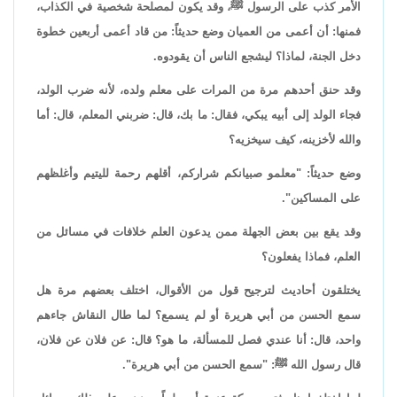
الأمر كذب على الرسول ﷺ، وقد يكون لمصلحة شخصية في الكذاب،
فمنها: أن أعمى من العميان وضع حديثاً: من قاد أعمى أربعين خطوة
دخل الجنة، لماذا؟ ليشجع الناس أن يقودوه.
وقد حنق أحدهم مرة من المرات على معلم ولده، لأنه ضرب الولد،
فجاء الولد إلى أبيه يبكي، فقال: ما بك، قال: ضربني المعلم، قال: أما
والله لأخزينه، كيف سيخزيه؟
وضع حديثاً: "معلمو صبيانكم شراركم، أقلهم رحمة لليتيم وأغلظهم
على المساكين".
وقد يقع بين بعض الجهلة ممن يدعون العلم خلافات في مسائل من
العلم، فماذا يفعلون؟
يختلقون أحاديث لترجيح قول من الأقوال، اختلف بعضهم مرة هل
سمع الحسن من أبي هريرة أو لم يسمع؟ لما طال النقاش جاءهم
واحد، قال: أنا عندي فصل للمسألة، ما هو؟ قال: عن فلان عن فلان،
قال رسول الله ﷺ: "سمع الحسن من أبي هريرة".