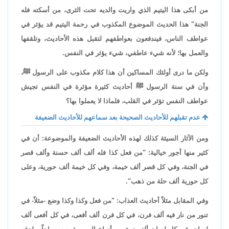
من أبكى هذا اليتيم الذي واريت والديه تحت الثرى، من أسكته فله
الجنة" هذا الحديث الموضوع المكذوب في رحمة اليتيم قد يؤثر في
عواطف الناس، فيندفعون بعواطفهم لتقبل هذه الأحاديث، وتلقفها
والعمل بها؛ لأنه شيء عاطفي، شيء يؤثر في النفس.
ولكن ما درى أولئك المساكين أن هذا كلام مكذوب على الرسول ﷺ،
وأن في سنة الرسول ﷺ أحاديث كثيرة مؤثرة في النفس تجيش
عواطف النفس تؤثر في القلب، فلماذا لا يعملوا بها؟
عدم تقبلهم للأحاديث الصحيحة بعد سماعهم للأحاديث الضعيفة
ومن الآثار السيئة كذلك لهذه الأحاديث الضعيفة والموضوعة: أن في
كثير منها أجور خيالية: "من فعل كذا فله ألف ألف حسنة وألف قصر
في الجنة، وفي كل قصر ألف خيمة، وفي كل خيمة ألف حورية، وعلى
كل حورية ألف حلة من ذهب".
وفي المقابل مثلاً أحاديث العذاب: "من فعل وكذا وكذا وضع -مثلاً- في
تنور من نار فيه ألف فرن، في كل فرن ألف أفعى، في كل أفعى ألف