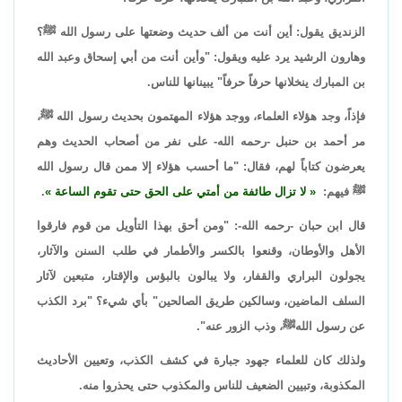
الزنديق يقول: أين أنت من ألف حديث وضعتها على رسول الله ﷺ؟
وهارون الرشيد يرد عليه ويقول: "وأين أنت من أبي إسحاق وعبد الله
بن المبارك ينخلانها حرفاً حرفاً" يبينانها للناس.
فإذاً، وجد هؤلاء العلماء، ووجد هؤلاء المهتمون بحديث رسول الله ﷺ،
مر أحمد بن حنبل -رحمه الله- على نفر من أصحاب الحديث وهم
يعرضون كتاباً لهم، فقال: "ما أحسب هؤلاء إلا ممن قال رسول الله
ﷺ فيهم:
لا تزال طائفة من أمتي على الحق حتى تقوم الساعة
.
قال ابن حبان -رحمه الله-: "ومن أحق بهذا التأويل من قوم فارقوا
الأهل والأوطان، وقنعوا بالكسر والأطمار في طلب السنن والآثار،
يجولون البراري والقفار، ولا يبالون بالبؤس والإقتار، متبعين لآثار
السلف الماضين، وسالكين طريق الصالحين" بأي شيء؟ "برد الكذب
عن رسول اللهﷺ، وذب الزور عنه".
ولذلك كان للعلماء جهود جبارة في كشف الكذب، وتعيين الأحاديث
المكذوبة، وتبيين الضعيف للناس والمكذوب حتى يحذروا منه.