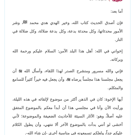
أما بعد:
فإن أصدق الحديث كتاب الله، وخير الهدي هدي محمد ﷺ، وشر
الأمور محدثاتها، وكل محدثة بدعة، وكل بدعة ضلالة، وكل ضلالة في
النار.
إخواني في الله: أهل هذا البلد الآمن: السلام عليكم ورحمة الله
وبركاته.
فإني والله مسرور ومنشرح الصدر لهذا اللقاء، وأسأل الله

أن
يجعل مجلسنا هذا مجلساً يرضاه

، وأن يجعل فيه خيراً كثيراً للسامع
والمتكلم.
أيها الإخوة: كان في الذهن أكثر من موضوع لإلقائه في هذه الليلة،
ورأيت الآن وأنا في مجلسي هذا أن أبدأ معكم بالموضوع المتفق
عليه أصلاً، وهو: الآثار السيئة للأحاديث الضعيفة والموضوعة؛ لأني
أخشى لو أنني بدأت بالموضوع الآخر ألا ننتهي، وأن يطول الكلام
عليكم جداً، ولعلكم تسمعونه في مناسبة أخرى -إن شاء الله-.