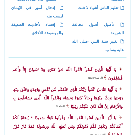
تعليم الناس أشياء لا تثبت
إدخال أمور في الإيمان
ليست منه
تأصيل أصول مخالفة
إفساد الأحاديث الضعيفة
للشريعة
والموضوعة للأخلاق
تغيير سنة النبي -صلى الله
عليه وسلم-
يَا أَيُّهَا الَّذِينَ آمَنُواْ اتَّقُواْ اللّهَ حَقَّ تُقَاتِهِ وَلاَ تَمُوتُنَّ إِلاَّ وَأَنتُم
مُّسْلِمُونَ
[آل عمران: 102].
يَا أَيُّهَا النَّاسُ اتَّقُواْ رَبَّكُمُ الَّذِي خَلَقَكُم مِّن نَّفْسٍ وَاحِدَةٍ وَخَلَقَ مِنْهَا
زَوْجَهَا وَبَثَّ مِنْهُمَا رِجَالاً كَثِيرًا وَنِسَاء وَاتَّقُواْ اللّهَ الَّذِي تَسَاءلُونَ بِهِ
وَالأَرْحَامَ إِنَّ اللّهَ كَانَ عَلَيْكُمْ رَقِيبًا
[النساء: 1].
يَا أَيُّهَا الَّذِينَ آمَنُوا اتَّقُوا اللَّهَ وَقُولُوا قَوْلًا سَدِيدًا * يُصْلِحْ لَكُمْ
أَعْمَالَكُمْ وَيَغْفِرْ لَكُمْ ذُنُوبَكُمْ وَمَن يُطِعِ اللَّهَ وَرَسُولَهُ فَقَدْ فَازَ فَوْزًا
عَظِيمًا
[الأحزاب: 70 - 71].