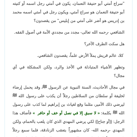
"سراج أمتي أبو حنيفة النعمان، يكون في أمتي رجل اسمه أو كنيته
أبو حنيفة النعمان هو سراج أمتي، ويكون رجل في أمتي اسمه محمد
بن إدريس هو أضر على أمتي من إبليس" من يقصدون؟
الشافعي -رحمه الله تعالى- مجدد من مجددي الأمة في أصول الفقه.
هل سكت الطرف الآخر؟
كلا، عالم قريش يملأ الأرض علماً، يقصدون الشافعي.
وتظهر الأشياء المتبادلة في الأخذ والرد، ولكن المشكلة في أي
مجال؟
في مجال الأحاديث، السنة النبوية عن الرسول ﷺ، وقد يحمل إرضاء
لخليفة أو سلطان من السلاطين رجلاً أن يكذب على رسول الله ﷺ
ليرضي ذلك الأمير، مثلما وقع لغياث بن إبراهيم لما كذب على رسول
الله ﷺ بكلمة:
لا سبق إلا في نصل أو خف أو حافر
فأضاف هذا
الرجل: ((أو جناح)) لكي يرضي المهدي الذي كان يلعب بالحمام، ولكن
المهدي -رحمه الله- كان مشهوراً بتعقب الزنادقة، فلما سمع رجلاً