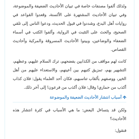
ولذلك ألفوا مصنفات خاصة في تبيان الأحاديث الضعيفة والموضوعة،
وفي تبيان الأحاديث المشتهرة على الألسنة، وقعدوا القواعد في
روايات أهل البدع، وشددوا في قبول الحديث، ودعوا الناس إلى تلقي
الصحيح، والحث على التثبت في الرواية، وألفوا الكتب في أسماء
الضعفاء والوضاعين، وبينوا الأحاديث المسروقة والمركبة وأحاديث
القصاص.
كانت لهم مواقف من الكذابين بفضحهم، ترك السلام عليهم، وعظهم،
التشهير بهم، تمزيق كتبهم بين أعينهم، والاستعداء عليهم من أهل
الخير، ووصفهم بألقاب تناسبهم، فكان أحد العلماء يقول: فلان كذاب
أكذب من حماري! وقال: فلان أكذب من فرعون! إلى آخر ذلك.
أسباب انتشار الأحاديث الضعيفة والموضوعة
ولكن قد يتساءل البعض: ما هي الأسباب في كثرة انتشار هذه
الأحاديث؟
فنقول: