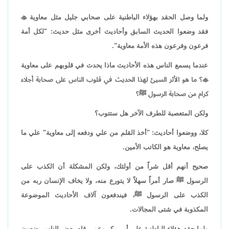
ولما وصل الحقد بهؤلاء الباطنية على صحابي جليل مثل معاوية

فقد وضعوا الحديث السابق وأحاديث أخرى مثل حديث: "لكل أمة
فرعون وفرعون هذه الأمة معاوية".
عندما يسمع الناس هذه الأحاديث ماذا يحدث في قلوبهم على معاوية

؟ ما هو الأثر السيئ لهذا الحديث في قلوب الناس على صحابة أجلاء
كرام من صحابة الرسول ﷺ؟
ولكن المتعصبة للطرف الآخر هل ستتوب؟
كلا، ووضعوا أحاديث: "أخذ القلم من علي ودفعه إلى معاوية" علي ما
يصلح، معاوية هو الكاتب الأمين.
صحيح أنهم أقل شراً من أولئك، ولكن المشكلة أن الكذب على
الرسول ﷺ صار أمراً سهلاً لا يتورع منه، ولا يخاف الإنسان ربه من
الكذب على الرسول ﷺ، فيندفعون آلاف الأحاديث الموضوعة
المكذوبة في شتى المجالات.
ولما حقد هؤلاء الباطنية على أبي بكر وعمر، قام بعض الناس يضعون