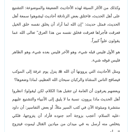
وكذلك من الآثار السيئة لهذه الأحاديث الضعيفة والموضوعة: التشنيع
على أهل الحديث، فاختلق بعض الزنادقة أحاديث ليشوهوا سمعة أهل
الحديث، فمثل حديث: "إن الله لما أراد أن يخلق نفسه خلق الخيل
فعرقت فأجراها فعرقت فخلق نفسه من هذا العرق" تعالى الله عما
يقولون علواً كبيراً.
هو الأول فليس قبله شيء، وهو الآخر فليس بعده شيء، وهو الظاهر
فليس فوقه شيء.
ومثل الأحاديث التي يروونها أن الله

ينزل يوم عرفة إلى الموكب
فيصافح الناس المشاة والركبان سبحان الله العظيم، لماذا وضعوها؟
وبعضهم يعرفون أن العامة لن تتقبل هذا الكلام، لكن ليقولوا: انظروا
أهل الحديث ماذا يروون، نسبة ما لا يليق إلى الأنبياء والتشنيع عليهم
منتشرة ومبثوثة الآن في كتب السير مثلاً، أو بعض التفاسير: أن داود
-عليه السلام- أعجب بزوجة أحد جنوده فأراد أن يتزوجها، فلكي
يتخلص منه أرسل به في ميدان من ميادين القتال ليموت فيتزوج