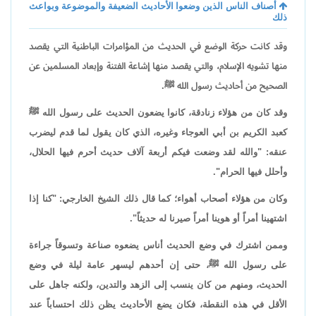
أصناف الناس الذين وضعوا الأحاديث الضعيفة والموضوعة وبواعث
ذلك
وقد كانت حركة الوضع في الحديث من المؤامرات الباطنية التي يقصد
منها تشويه الإسلام، والتي يقصد منها إشاعة الفتنة وإبعاد المسلمين عن
الصحيح من أحاديث رسول الله ﷺ.
وقد كان من هؤلاء زنادقة، كانوا يضعون الحديث على رسول الله ﷺ
كعبد الكريم بن أبي العوجاء وغيره، الذي كان يقول لما قدم ليضرب
عنقه: "والله لقد وضعت فيكم أربعة آلاف حديث أحرم فيها الحلال،
وأحلل فيها الحرام".
وكان من هؤلاء أصحاب أهواء؛ كما قال ذلك الشيخ الخارجي: "كنا إذا
اشتهينا أمراً أو هوينا أمراً صيرنا له حديثاً".
وممن اشترك في وضع الحديث أناس يضعوه صناعة وتسوقاً جراءة
على رسول الله ﷺ، حتى إن أحدهم ليسهر عامة ليلة في وضع
الحديث، ومنهم من كان ينسب إلى الزهد والتدين، ولكنه جاهل على
الأقل في هذه النقطة، فكان يضع الأحاديث يظن ذلك احتساباً عند