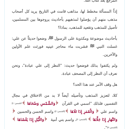
المرجع بعد كتاب الله.
إذاً المسألة مخطط لها، مذاهب قامت في التاريخ يريد كل أصحاب
مذهب منهم أن يؤصلوا لمذهبهم بأحاديث يروجوها بين المسلمين،
تأصيل للمذهب وتقعيد للمذهب، بماذا؟
بأحاديث موضوعة ومكذوبة على الرسول ﷺ، وضعوا حديثاً عن علي:
غسلت النبي ﷺ فشربت ماء محاجر عينيه فورثت علم الأولين
والآخرين.
ولم يكتفوا بذلك فوضعوا حديث: "النظر إلى علي عبادة"، ونحن
نعرف أن النظر إلى المصحف عبادة.
هل وقف الأمر عند هذا الحد؟
كلا، لتعزيز المذهب وتأصيله أيضاً لا بد من الاختلاق في مجال
التفسير، فلذلك "اسمي في القرآن
وَالشَّمْسِ وَضُحَاهَا
الشمس: 1]
واسم علي
وَالْقَمَرِ إِذَا تَلَاهَا
واسم الحسن والحسين
[الشمس: 2]،
وَالنَّهَارِ إِذَا جَلَّاهَا
، واسم بني أمية
وَاللَّيْلِ إِذَا يَغْشَاهَا
[الشمس: 3]
".
[الشمس: 4]