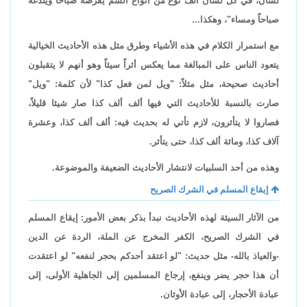
لسان، في كل لسان ألف نوع من أنواع السم يقرصه صباحاً ويلدغه
صباحاً ومساء"، وهكذا...
مع استمرار الكلام في هذه الأشياء وطرق مثل هذه الأحاديث الخيالية
يتعود الناس على المبالغة مما يعكس أثراً سيئاً وهو أنهم لا يتقبلون
أحاديث صحيحة، مثل مثلاً: "ويل لمن فعل كذا" لأن كلمة: "ويل"
صارت بالنسبة للأحاديث التي فيها ألف ألف كذا صار شيئا قليلاً،
فصاروا لا يتأثرون، لازم تأتي له بحديث فيه: ألف ألف كذا، وعشرة
آلاف كذا، ومائة ألف كذا، حتى يتأثر.
وهذه من أحد السلبيات لانتشار الأحاديث الضعيفة والموضوعة.
إيقاع المسلم في الشرك الصريح
من الآثار السيئة لهذه الأحاديث نبدأ بذكر بعض الأمور: إيقاع المسلم
في الشرك الصريح، الكفر المخرج عن الملة، الردة عن الدين
-والعياذ بالله- مثل حديث: "لو اعتقد أحدكم بحجر لنفعه" لو اعتقدت
أن هذا حجر يضر وينفع، إرجاع المسلمين إلى الجاهلية الأولى، إلى
عبادة الأحجار، إلى عبادة الأوثان.