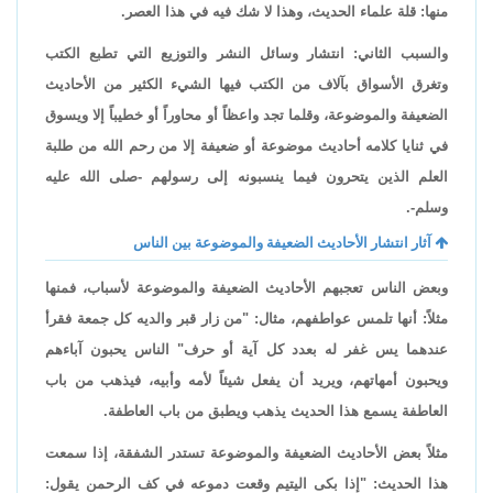
منها: قلة علماء الحديث، وهذا لا شك فيه في هذا العصر.
والسبب الثاني: انتشار وسائل النشر والتوزيع التي تطبع الكتب
وتغرق الأسواق بآلاف من الكتب فيها الشيء الكثير من الأحاديث
الضعيفة والموضوعة، وقلما تجد واعظاً أو محاوراً أو خطيباً إلا ويسوق
في ثنايا كلامه أحاديث موضوعة أو ضعيفة إلا من رحم الله من طلبة
العلم الذين يتحرون فيما ينسبونه إلى رسولهم -صلى الله عليه
وسلم-.
آثار انتشار الأحاديث الضعيفة والموضوعة بين الناس
وبعض الناس تعجبهم الأحاديث الضعيفة والموضوعة لأسباب، فمنها
مثلاً: أنها تلمس عواطفهم، مثال: "من زار قبر والديه كل جمعة فقرأ
عندهما يس غفر له بعدد كل آية أو حرف" الناس يحبون آباءهم
ويحبون أمهاتهم، ويريد أن يفعل شيئاً لأمه وأبيه، فيذهب من باب
العاطفة يسمع هذا الحديث يذهب ويطبق من باب العاطفة.
مثلاً بعض الأحاديث الضعيفة والموضوعة تستدر الشفقة، إذا سمعت
هذا الحديث: "إذا بكى اليتيم وقعت دموعه في كف الرحمن يقول: