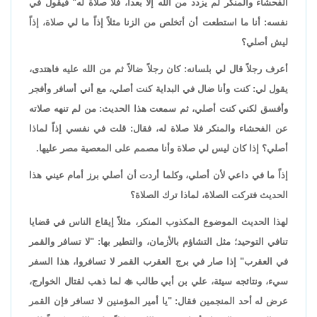
الفحشاء والمنكر لم يزدد من الله إلا بعداً، فلا صلاة له" فيقول في
نفسه: أنا ما استطعت أن أتخلص من الزنا مثلاً إذاً ما لي صلاة، إذاً
ليش أصلي؟
أعرف رجلاً قال لي بلسانه: كان رجلاً ضالاً ثم من الله عليه فاهتدى،
يقول لي: كنت وأنا ضال في البداية كنت أصلي، مع أني أسافر وأفجر
وأفسق لكني كنت أصلي، ثم سمعت هذا الحديث: من لم تنهه صلاته
عن الفحشاء والمنكر فلا صلاة له، فقال: قلت في نفسي إذاً لماذا
أصلي؟ إذا كان ليس لي صلاة وأنا مصمم على المعصية مصر عليها.
إذاً ما في داعي لأن أصلي، وكلما أردت أن أصلي برز أمام عيني هذا
الحديث فتركت الصلاة، لماذا ترك الصلاة؟
لهذا الحديث الموضوع المكذوب المنكر، مثلاً إيقاع الناس في قضايا
تنافي التوحيد؛ مثل التشاؤم بالأزمان، والتطير بها: "لا تسافر والقمر
في العقرب" إذا صار في برج العقرب القمر لا تسافروا، هذا السفر
سيء، ونتائجه سيئة، علي بن أبي طالب

لما ذهب لقتال الخوارج،
عرض له أحد المنجمين فقال: "يا أمير المؤمنين لا تسافر فإن القمر