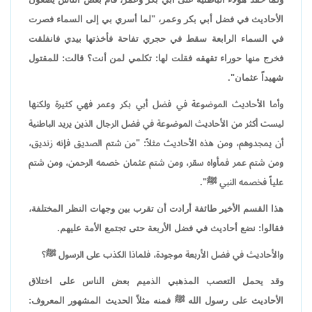
الأحاديث في فضل أبي بكر وعمر، "لما أسري بي إلى السماء فصرت
في السماء الرابعة سقط في حجري تفاحة فأخذتها بيدي فانفلقت
فخرج منها حوراء تقهقه فقلت لها: تكلمي لمن أنت؟ قالت: للمقتول
شهيداً عثمان".
وأما الأحاديث الموضوعة في فضل أبي بكر وعمر فهي كثيرة ولكنها
ليست أكثر من الأحاديث الموضوعة في فضل الرجال الذين يريد الباطنية
أن يمجدوهم، ومن هذه الأحاديث مثلاً: "من شتم الصديق فإنه زنديق،
ومن شتم عمر فمأواه سقر، ومن شتم عثمان خصمه الرحمن، ومن شتم
علياً فخصمه النبي ﷺ".
هذا القسم الأخير طائفة أرادت أن تقرب بين وجهات النظر المختلفة،
فقالوا: نضع أحاديث في فضل الأربعة حتى تجتمع الأمة عليهم.
والأحاديث في فضل الأربعة موجودة، فلماذا الكذب على الرسول ﷺ؟
وقد يحمل التعصب المذهبي الذميم بعض الناس على اختلاق
الأحاديث على رسول الله ﷺ فمنه مثلاً الحديث المشهور المعروف: