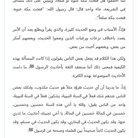
لما اختلفوا هل فتحت مكة عنوة أو صلحاً، وينبني على ذلك مسائل
في الشريعة، جاء واحد قال: قال رسول الله: "فتحت مكة عنوة،
فتحت مكة صلحاً".
فإذاً، الأسباب في وضع الحديث كثيرة، والذي يقرأ ويطلع يجد أن الأمر
يتعدد باختلاف نزعات ورغبات الذين وضعوا الحديث، وبعضهم أمكر
من بعض، وبعضهم أخبث من بعض.
ولكن هذا الكلام قد يجعل بعض الناس يقولون إذا كانت المسألة بهذه
الكيفية فمعنى ذلك أننا سنفقد الثقة بأحاديث الرسول ﷺ، ما دامت
الأحاديث الموضوعة بهذه الكثرة.
إذاً، ما يدرينا أن أي حديث نقرؤه مثلاً هو حديث مكذوب، ولذلك بعض
الناس عندهم شك فعلاً في السنة النبوية، يشكون فعلاً في السنة النبوية،
واحد من الناس يقول: والله يا أخي هذه السنة خمسين وخمسين،
خمسين في المائة خمسين في المائة، يا أخي تجيبك أحاديث ما تدري
عنها، وقد يكون الحديث في البخاري، وقد يكون الحديث في مسلم، وقد
يكون الحديث ثابتاً صحيحاً بين العلماء وصحته عن الرسول ﷺ.