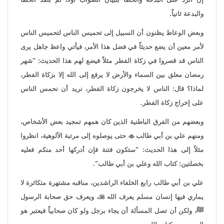
والبدعة ثانياً.
وبعض الوعاظ يظنون أن السبيل إلى تحميس الناس لتحميس الناس
لأمر معين أن يضع حديثاً في فضل هذا الأمر، فيأتي واعظ جاهل يرى
الناس قد قصروا في زكاة الفطر مثلاً فيضع لهم هذا الحديث: "شهر
رمضان معلق بين السماء والأرض لا يرفع إلى الله إلا بزكاة الفطر،
لماذا؟ قال: الناس لا يخرجون زكاة الفطر، نريد أن نحمس الناس
على إخراج زكاة الفطر.
وبعضهم من الفرق الباطنية الذين كان همهم تمجيد بعض الأشخاص،
ومنهم علي بن أبي طالب

حتى يوصلوه إلى مرتبة الألوهية، انظروا
مثلاً إلى هذا الحديث: "ستكون فتنة فإن أدركها أحد منكم فعليه
بخصلتين: كتاب الله وعلي بن أبي طالب".
علي بن أبي طالب رابع الخلفاء الراشدين، مناقبه مشتهرة متكاثرة لا
يماري فيها إنسان مسلم يعرف الله

، ويعرف حق صحابة الرسول
ﷺ، ولكن أن تصل المسألة أن يجاء برجل ولو كان صحابياً فيعتبر هو