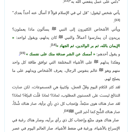
[12]
"دلني على عمل ينفعني الله به"
.
يأتي شخص ليقول: "قل لي في الإسلام قولاً لا أسأل عنه أحداً بعدك"
[13]
.
ويأتي الأشخاص الكثيرون إلى النبي ﷺ يسألون ماذا يعملون؟
يريدون أن يمارسوا أعمالاً، والنبي ﷺ كان يدلهم، ويقول لواحد:
[14]
الإيمان بالله، ثم بر الوالدين، ثم الجهاد
.
[15]
و يقول أحدهم:
أمسك عن الشر صدقة منك على نفسك
.
وهكذا يدلهم ﷺ على الأشياء المختلفة التي توافق طاقة كل واحد
منهم وهو ﷺ عالم بنفوس الرجال، يعرف الأشخاص ويدلهم على ما
يصلح لهم.
لقد كثر الكلام اليوم وقلّ العمل، وكثيرة هي المسموعات، لكن صارت
النتائج ليست على المستوى المطلوب، لماذا؟ لماذا قلّت البركة؟ لماذا؟
لقد صار هناك هوى متبّعاً، وإعجاب كل ذي رأي برأيه، صار هناك شُحّاً،
[16]
صار هناك الشُّح كما أخبر النبي ﷺ
.
صار هناك هوى متبّع وإعجاب كل ذي رأي برأيه، وصار هناك رغبة في
الإسراع بالأشياء، ورغبة في ضغط الأشياء، صار العالم اليوم في عصر