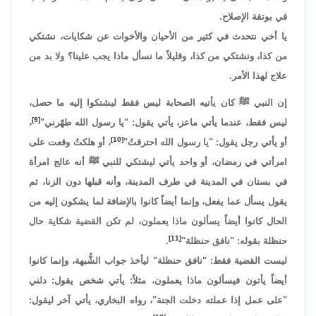
في بوتقة الإصلاح.
يا أخي نتحدث في كثير من الأحيان والأخوات عن شكايات، نشتكي
من كذا، ونشتكي من كذا، وقليلاً ما نسأل ماذا يجب علينا؟ ولا بد من
علاج لهذا الأمر.
إن النبي ﷺ كان يأتيه الصحابة ليس فقط ليشتكوا إليه ما حصل،
[9]
ليس فقط، عندما يأتي ماعز، يأتي يقول: "يا رسول الله طهّرني"
،
[10]
أو يأتي رجل يقول: "يا رسول الله احترقتُ"
، أو هلكتُ وقعت على
امرأتي في رمضان، أو واحد يأتي ليشتكي للنبي ﷺ أنه عالج امرأة
في بستان في المدينة في طرف المدينة، وأنه قبلها دون الزنا، ثم
يقول يسأل عما يفعل، وإنما أيضاً كانوا بالإضافة لما يشكون إليه من
الحال كانوا أيضاً يسألون ماذا يعملون، لم تكن القضية شكاية حال
[11]
حنظلة بقوله: "نافق حنظلة"
.
ليست القضية فقط: "نافق حنظلة" ليأخذ جواب الشُّبهة، وإنما كانوا
أيضاً يأتون فيسألون ماذا يعملون، مثلاً: يأتي شخص يقول: دلني
"على عمل إذا عملته دخلت الجنة"، رواه البخاري، يأتي آخر ليقول: