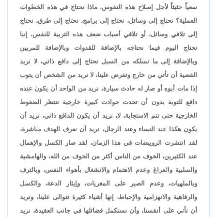
سعياً حثيثاً لأجل إصلاح هذه النفوس، ماذا نحتاج في هذه الخطوات
العملية؟ نحتاج إلى وسائل، نحتاج إلى برامج، نحتاج إلى طرق، نحتاج
إلى تلافي وسائل، أو تلافي أسباب ضعف هذه التربية للنفس، إننا
نحتاج اليوم فيما نحتاجه بالإضافة للقدوات وبالإضافة للمربين
وبالإضافة إلى ما نسلكه من السبل نحتاج إلى دافع ذاتي، لا نريد
القضية أن تأتي من خارج وتفرض علينا، لا نريد من الشخص أن يتوب
إذا مات أبوه أو صار له حادث سيارة، نريد من الواحد أن يكون عنده
دافع للتوبة بدون أن تحدث حوادث كبيرة خارجية ننتظر الضغوط
الخارجية حتى تتم الاستجابة، لا، نريد أن يكون الدافع ذاتي، نريد أن
يكون هكذا عند النساء وعند الرجال، نريد أن نعرف الهدف مباشرة،
لقد انتشرت الرويبضات في هذا الزمان، لقد صار الكسل والإهمال
عند الكثيرين، الخوف من الناس أكثر من الخوف من الله، والهامشية
والسلبية والفراغ وعدم الاهتمام والانشغال بأهواء النفس، وبالترف
وبالملهيات، وعدم الصبر على المغريات، وإيثار الدعة، والكسل
والرفاهية والانهزامية والإحباط، إنها أشياء كثيرة تتوالى علينا، ونريد
أن نأتي على أنفسنا، وأن نستكمل فضائلها في جانب العقيدة، نريد