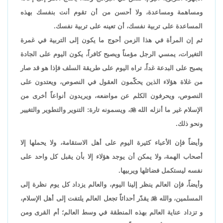
ومساهمة ومساعدة، ولا أحسن من أن تقوم أنت بنفسك بهذه
المساعدة على تربية نفسك، أن تعينه على تربية نفسك.
ثم إن المرأة في هذا الزمن أحوج ما يكون إلى التربية في غمرة
التغيرات، يمسي الرجل مؤمناً ويصبح كافراً، يكون اليوم على الجادة
يصبح على البدعة غداً، تراه اليوم على طريقة السلف فإذا هو قد صار
من غلاة هؤلاء الذين يحكّمون العقول في النصوص، ويعتدون على
النصوص، ويحرفون الكلم عن مواضعه، ويريدون أنواعاً أخرى من
الإسلام غير ما أنزله الله

، ويسمونه تارة: التنوير والتطوير والتغيير
ونحو ذلك.
وأيضاً فإن الأعباء كثيرة اليوم على أهل الاستقامة، ولا يحملها إلا
أصحاب الهمة، ولا يمكن أن يوجد هؤلاء إلا بأن يقبل كل واحد على
نفسه ليستكمل فضائلها ويربيها.
وأيضاً، فإن العالم ينظر إلينا اليوم، والعالم يزداد كل يوم نظرة إلى
المسلمين، والله

يقدّر أحداثاً تجعل العالم يلتفت إلى أهل الإسلام،
و تزداد عناية العالم بهذه المنطقة في وسط العالم؛ أم القرى ومن