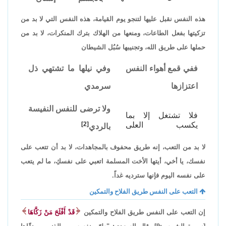
هذه النفس نقبل عليها لتنجو يوم القيامة، هذه النفس التي لا بد من
تزكيتها بفعل الطاعات، ومنعها من الهلاك بترك المنكرات، لا بد من
حملها على طريق الله، وتجنيبها سُبُل الشيطان
ففي قمع أهواء النفس
وفي نيلها ما تشتهي ذل
اعتزازها
سرمدي
ولا ترضى للنفس النفيسة
فلا تشتغل إلا بما
يكسب العلى
[2]
بالردي
لا بد من التعب، إنه طريق محفوف بالمجاهدات، لا بد أن تتعب على
نفسك، يا أخي، أيتها الأخت المسلمة اتعبي على نفسكِ، ما لم يتعب
على نفسه اليوم فإنها سترديه غداً.
التعب على النفس طريق الفلاح والتمكين
إن التعب على النفس طريق الفلاح والتمكين
قَدْ أَفْلَحَ مَنْ زَكَّاهَا