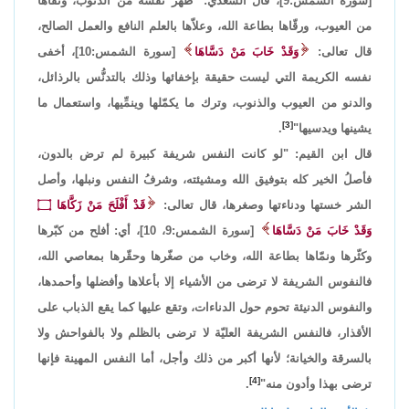
[سورة الشمس:9]، قال السعدي: "طهّر نفسه من الذنوب، ونقّاها
من العيوب، ورقّاها بطاعة الله، وعلاّها بالعلم النافع والعمل الصالح،
قال تعالى:
وَقَدْ خَابَ مَنْ دَسَّاهَا
[سورة الشمس:10]، أخفى
نفسه الكريمة التي ليست حقيقة بإخفائها وذلك بالتدنُّس بالرذائل،
والدنو من العيوب والذنوب، وترك ما يكمّلها وينمِّيها، واستعمال ما
[3]
يشينها ويدسيها"
.
قال ابن القيم: "لو كانت النفس شريفة كبيرة لم ترض بالدون،
فأصلُ الخير كله بتوفيق الله ومشيئته، وشرفُ النفس ونبلها، وأصل
الشر خستها ودناءتها وصغرها، قال تعالى:
قَدْ أَفْلَحَ مَنْ زَكَّاهَا ۝
وَقَدْ خَابَ مَنْ دَسَّاهَا
[سورة الشمس:9، 10]، أي: أفلح من كبّرها
وكثّرها ونمّاها بطاعة الله، وخاب من صغّرها وحقّرها بمعاصي الله،
فالنفوس الشريفة لا ترضى من الأشياء إلا بأعلاها وأفضلها وأحمدها،
والنفوس الدنيئة تحوم حول الدناءات، وتقع عليها كما يقع الذباب على
الأقذار، فالنفس الشريفة العليّة لا ترضى بالظلم ولا بالفواحش ولا
بالسرقة والخيانة؛ لأنها أكبر من ذلك وأجل، أما النفس المهينة فإنها
[4]
ترضى بهذا وأدون منه"
.