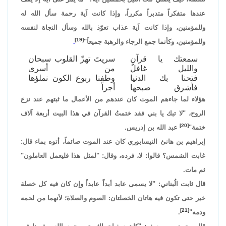
عندها متفكراً متدبراً مكرراً، وإذا كانت آية رحمة سأل الله له
وللمؤمنين، وإذا كانت آية عذاب تعوّذ بالله وسأل النجاة لنفسه
[19]
وللمؤمنين، وكأنما جمع الرجاء والرهبة جميعاً"
.
سمعتك يا قرآن
سريتَ تهزّ القلوب سبحان
والليل غافلٌ
من أسرى
فتحنا بك الدنيا
وطفنا ربوع الكون نملؤها
فأشرق صبحها
أجراً
هؤلاء لما جاءهم الموت كان عندهم من الأعمال ما ثبتهم عند نزع
الروح، "لا تبك يا بني فقد ختمتُ القرآن في هذا البيت أربعة آلاف
[20]
ختمة"
عبد الله بن إدريس.
إبراهيم بن هانئ النيسابوري كان عند الموت صائماً، أتوه بماء قال:
غابت الشمس؟ قالوا: لا، فرده، وقال: "لمثل هذا فليعمل العاملون"
ثم مات.
قال ثابت الُبناني: "لا يسمى عابد أبداً عابداً وإن كان فيه كل خصلة
خير حتى تكون فيه هاتان الخصلتان: الصوم والصلاة؛ لأنهما من لحمه
[21]
ودمه"
.