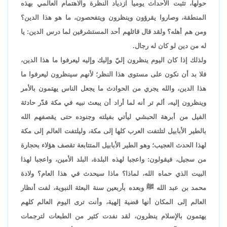
حولها، تثبت الأحداث يومياً ازدياد النظرة والاهتمام العالمي بهذه
المنطقة، وصاروا يقرؤون وينظرون ويتفحصون، ما هو هذا الدين؟
ومن هم أهله؟ ولقد قال قائلهم أحد المستشرقين لما درس الدين: يا
له من دين لو كان له رجال.
ولذلك إذا كان اليوم ينظرون إليّ وإليك وإليه ليعرفوا ما هذا الدين،
فلا بد أن نكون على مستوى هذا النظر؛ لأنهم سينظرون ليعرفوا ما
هذا الدين، والله يجري من الحوادث ما يجعل الناس يهتمون بالأمر
وينظرون إليه، ألم تر أنه لما أراد أن يبعث نبيه في مكة قدّر حادثة
الفيل من أبرهة الحبشي ليأتي بفيلته وجنوده حتى يقصفهم الله
بالطير الأبابيل لتلتفت العرب كلها إلى مكة، وليلتفت العالم إلى مكة
لهذا الحدث العجيب؛ وهو الطير الأبابيل المتتابعة تقصف هؤلاء بحجارة
من سجيل، فيقولون: واعجبا لهذه البلدة، البلد الأمين، واعجبا لهذا
البيت الذي حماه الله، لماذا؟ ماذا سيحدث في هذا العام؟ ولادة
محمد بن عبد الله ﷺ وبعده بأربعين سنة البعثة النبوية، لفت أنظار
العالم إلى المكان أنها قضية إلهية، وأنت ترى اليوم العالم كلهم
يهتمون بالإسلام ينظرون، لقد نفدت كثير من الطبعات لترجمات