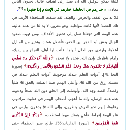
قليلة يمكن بتوفيق الله أن يصل إلى أهداف عالية، تجدون الناس
[31]
معادن،
خيارهم في الجاهلية خيارهم في الإسلام إذا فقهوا
.
فلا بد من الفقه، والحرص، والجلد، لقد سبقت السلحفاة الأرنب في
تلك القصة؛ لأنها كانت مواظبة، وهو مغرور، لا بد لنا من همة عالية،
هذه الهمة التي تجعلنا نصل إلى تحقيق الأهداف، ومن تهيب صعود
الجبال يعش أبد الدهر بين الحفر، فأشعل همتك، وتخير من المنازل
أعلاها، وارتدي من الحلل أبهاها، فأنت لها أهل، النجاح بين يديك،
وأمام ناظريك بإذن الله، فخذه ولا تعجز،
وَاللَّهُ أَخْرَجَكُمْ مِنْ بُطُونِ
أُمَّهَاتِكُمْ لَا تَعْلَمُونَ شَيْئًا وَجَعَلَ لَكُمُ السَّمْعَ وَالْأَبْصَارَ وَالْأَفْئِدَةَ
[سورة
النحل:78]. أدوات التعلم عندك موجودة، أدوات التعلم عندك في
نفسك رزق من الله

، وأعلى الهمم همة اتصلت بالحق

طلباً
وقصداً، اقصد وجه الله، وأوصلت إلى الخلق دين الله نصحاً ودعوة،
هذه همة الرسل، ولله ما أعجب أصحاب الهمم في تفاوت مراتبهم،
وعلوها، إنهم نحو العرش ينظرون، وإلى الله

يدعون، وليس في
علو الهمة إفراط، فأعلِ همتك مهما استطعت،
وَذَكِّرْ فَإِنَّ الذِّكْرَى
تَنْفَعُ الْمُؤْمِنِينَ
[سورة الذاريات:55]، طالع سير العظماء حتى