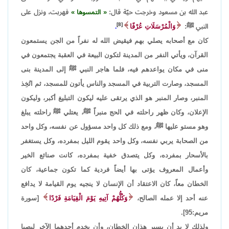
عبد الله بن مسعود وخرجت حيّة قال:
التمسوها
فهربت، ونزل على
[8]
النبي ﷺ:
وَالْمُرْسَلَاتِ عُرْفًا
.
كان مع أصحابه يصلي بهم فيقيض الله له نفراً من الجن يستمعون
القرآن، ويأتي النفر من المدينة لتكون البيعة في العقبة يجتمعون في
منى في مكان يواعدهم فيه، فلما هاجر النبي ﷺ إلى المدينة بنى
المسجد، وصارت التربية في المسجد والناس يأتون للمسجد، ثم اتُخِذ
المنبر، وصار المنبر هو الذي يرتقى عليه ليكون التبليغ أكبر، وليكون
الإعلان، وكان ظهر راحلته في الحج منبراً ﷺ، يعتلي ﷺ راحلته يبلغ
وهو مستو عليها ﷺ، ومع ذلك كل واحد مسؤول عن نفسه، وكل واحد
من الصحابة يربي نفسه، وكل واحد يقوم الليل بمفرده، وكل يستغفر
بالأسحار بمفرده، وكل يتصدق خفية بمفرده، كانت صنائع الخير
وأعمال المعروف يؤتى بها أيضاً فردية كما تكون جماعية، كان
الخطان معاً، كان الاعتقاد أن الإنسان لا ينجيه يوم القيامة لا يدافع
عنه أحد إلا عمله الصالح،
وَكُلُّهُمْ آتِيهِ يَوْمَ الْقِيَامَةِ فَرْدًا
[سورة
مريم:95].
ولذلك لا بد أن يسير هذان الخطان، وأن يخدم أحدهما الآخر ليصبا