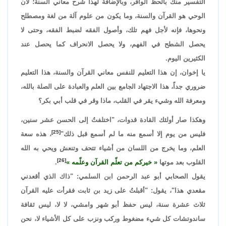
التفسير منك بالحظ الوافر، وبالإضافة لهذا شرح معاني السنة؛ لأن
الوحي هو القرآن والسنة، وما يكون من علوم آلة من لغة ومصطلح
ونحوها، فإنه لأجل فهم تلك، وأصول الفقه لضبط الفقه، وحتى لا
يحصل الشطح في الفهم، ولا يحصل الانحراف كما يحصل عند
الكثيرين اليوم.
يا إخوان، إن هذا التعليم للنفس معاني القرآن والسنة، هذا التعليم
ضروري جداً، هذا الاجتهاد الجامع بين العلم والعبادة على الصلة بالله،
ومعرفة الله وشيء يقر في القلب، ماذا وقر في قلب أبي بكر؟
وهكذا صار أولئك القادة قدوات، "اختلفتُ إلى الحسن عشر سنين،
[25]
فليس من يوم إلا أسمع منه ما لم أسمع قبل ذلك"
، هذه سعة
العلم، وما يخرج من اللسان من أشياء تتحف وتنعش ويحي به الله
[26]
القلوب بعد موتها
خيركم من تعلّم القرآن وعلّمه
.
يقول الصحابي أبو عبد الرحمن ابن السلمي: "ذاك الذي أقعدني
مقعدي هذا"، يقول: "أقبلتُ على زيد بن ثابت فقرأت عليه القرآن
ثلاث عشرة سنة، ليس حفظ أبو شهر وامشي، لا لا، ليس ثقافة
ساندوتشات كل شيء مضغوط وركب ونزب على كل الأشياء لا، نحن