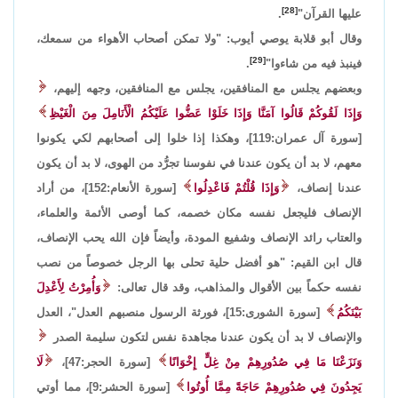
[28]
عليها القرآن"
.
وقال أبو قلابة يوصي أيوب: "ولا تمكن أصحاب الأهواء من سمعك،
[29]
فينبذ فيه من شاءوا"
.
وبعضهم يجلس مع المنافقين، يجلس مع المنافقين، وجهه إليهم،
وَإِذَا لَقُوكُمْ قَالُوا آمَنَّا وَإِذَا خَلَوْا عَضُّوا عَلَيْكُمُ الْأَنَامِلَ مِنَ الْغَيْظِ
[سورة آل عمران:119]، وهكذا إذا خلوا إلى أصحابهم لكي يكونوا
معهم، لا بد أن يكون عندنا في نفوسنا تجرُّد من الهوى، لا بد أن يكون
عندنا إنصاف،
وَإِذَا قُلْتُمْ فَاعْدِلُوا
[سورة الأنعام:152]، من أراد
الإنصاف فليجعل نفسه مكان خصمه، كما أوصى الأئمة والعلماء،
والعتاب رائد الإنصاف وشفيع المودة، وأيضاً فإن الله يحب الإنصاف،
قال ابن القيم: "هو أفضل حلية تحلى بها الرجل خصوصاً من نصب
نفسه حكماً بين الأقوال والمذاهب، وقد قال تعالى:
وَأُمِرْتُ لِأَعْدِلَ
بَيْنَكُمُ
[سورة الشورى:15]، فورثة الرسول منصبهم العدل"، العدل
والإنصاف لا بد أن يكون عندنا مجاهدة نفس لتكون سليمة الصدر
وَنَزَعْنَا مَا فِي صُدُورِهِمْ مِنْ غِلٍّ إِخْوَانًا
[سورة الحجر:47]،
لَا
يَجِدُونَ فِي صُدُورِهِمْ حَاجَةً مِمَّا أُوتُوا
[سورة الحشر:9]، مما أوتي