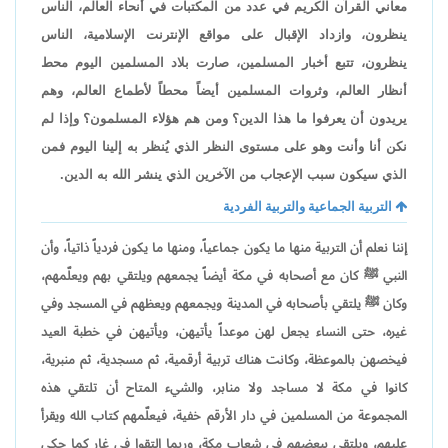
معاني القرآن الكريم في عدد من المكتبات في أنحاء العالم، الناس
ينظرون، وازداد الإقبال على مواقع الإنترنت الإسلامية، الناس
ينظرون، تتبع أخبار المسلمين، صارت بلاد المسلمين اليوم محط
أنظار العالم، وثروات المسلمين أيضاً محطاً لأطماع العالم، وهم
يريدون أن يعرفوا ما هذا الدين؟ ومن هم هؤلاء المسلمون؟ وإذا لم
نكن أنا وأنت وهو على مستوى النظر الذي يُنظر به إلينا اليوم فمن
الذي سيكون سبب الإعجاب من الآخرين الذي ينشر الله به الدين.
التربية الجماعية والتربية الفردية
إننا نعلم أن التربية منها ما يكون جماعياً، ومنها ما يكون فردياً ذاتياً، وأن
النبي ﷺ كان مع أصحابه في مكة أيضاً يجمعهم ويلتقي بهم ويعلّمهم،
وكان ﷺ يلتقي بأصحابه في المدينة ويجمعهم ويعظهم في المسجد وفي
غيره، حتى النساء يجعل لهن موعداً يأتيهن، ويأتيهن في خطبة العيد
فيخصهن بالموعظة، وكانت هناك تربية أرقمية، ثم مسجدية، ثم منبرية،
كانوا في مكة لا مساجد ولا منابر، والشيء المتاح أن تلتقي هذه
المجموعة من المسلمين في دار الأرقم خفية، فيعلّمهم كتاب الله ويقرأ
عليهم، ويلتقي ببعضهم في شعاب مكة، وربما التقوا في غار كما حكى