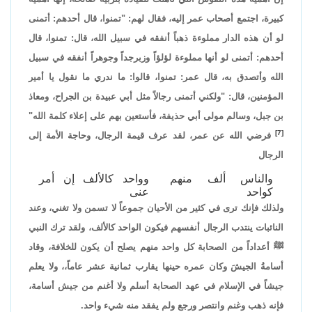
كبيرة، اجتمع أصحاب عمر إليه، فقال لهم: "تمنوا، قال أحدهم: أتمنى
لو أن هذه الدار مملوءة ذهباً أنفقه في سبيل الله، قال: تمنوا، قال
أحدهم: أتمنى لو أنها مملوءة لؤلؤاً وزبرجداً وجوهراً أنفقه في سبيل
الله وأتصدق به، قال عمر: تمنوا، قالوا: ما ندري ما نقول يا أمير
المؤمنين، قال: "ولكني أتمنى رجالاً مثل أبي عبيدة بن الجراح، ومعاذ
بن جبل، وسالم مولى أبي حذيفة، فأستعين بهم على إعلاء كلمة الله"
[7]
فرضي الله عن عمر، لقد عرف قيمة الرجال، وحاجة الأمة إلى
الرجال
والناس ألف منهم
وواحد كالألف إن أمر
كواحد
عنى
ولذلك فإنك ترى في كثير من الأحيان جموعاً لا تسمن ولا تغني، وعند
النائبات ينتدب الرجال أنفسهم فيكون الواحد كالألف، ولقد ترك النبي
ﷺ أعداداً من الصحابة كل واحد منهم يصلح أن يكون للخلافة، وقاد
أسامةُ الجيشَ وكان عمره حينها يقارب ثمانية عشر عاماً،، ولا يعلم
جيشاً في الإسلام في عهد الصحابة أسلم ولا أغنم من جيش أسامة،
فإنه ذهب وغنم وانتصر ورجع ولم يفقد منه شيء واحد.