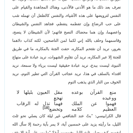
نعرف بعد ذلك ما هو الأدنى فالأدنى، وهناك المجاهدة والقيام على
النفس لترويضها على هذه الأشياء، والنفس كالطفل أن تهمله شب
على حب الرضاع وإن تفطمه ينفطم، فجاهد النفس والشيطان
واعصهما، وإن هما محضاك النصح فاتهم؛ لأن الشيطان لا ينصح،
وقاسمهما وحلف بالله إني لكما لمن الناصحين، لكنه كذاب دلاهما
بغرور، نريد أن نقتحم المكاره، حفت الجنة بالمكاره، ما في طريق
للجنة إلا عبر المكاره، نريد أن نقاوم الشهوات، نريد عبادة على منهاج
النبوة، ليست ببدع، نريد عبادة حقيقية ليست برياء ولا سمعة، نريد
اقتداء بالسلف في هذا، نريد عجائب القرآن التي تطير النوم، نريد
الخوف من النار الذي يذهب النوم
منع القرآن بوعده
مقل العيون بليلها لا
ووعيده
تهجع
فهموا عن الملك
فهماً تذل له الرقاب
[18]
العظيم كلامه
وتخضع
قال الكرابيسي: "بتُ عند الشافعي غير ليلة كان يصلي نحو ثلث
الليل، ما رأيته يزيد على خمسين آية، لا يمر بآية رحمة إلا سأل الله
لنفسه، كيف يصلي ثلث الليل بخمسين آية؟ "ما يمر على آية إلا يقف