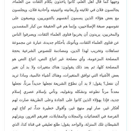
وجهها كما قال أهل العلم، كانوا يأخذون بكلام الثقات من العلماء،
يجالسون فلان في ثلاثيته وأربعانيته واثنينيته وأحادية فلان، ويجلسون
مع بعض هؤلاء الذين يسمون أنفسهم بالتنويريين، ويصبغون على
نفوسهم صبغة الإصلاحيين، وإنما هم في الحقيقة من كبار المفسدين
والمخربين، يريدون أن يخربوا فتاوى العلماء الثقات، ويصرفوا الناس
عن فتاوى العلماء الثقات، ويأتونك بأحكام جديدة، عبارة عن مجموعة
تساهلات وتخريب لهذا الدين، ومصادمة للنصوص الشرعية بحجة
المصلحة المزعومة، وأي مصلحة غير اتباع النص، اتباع النص هو
المصلحة كلها، ثم بعد ذلك يقولون: هناك متغيرات ولا بد أن نغير
بعض الأشياء التي توافق المتغيرات، وهناك أشياء عالمية، وماذا تريد
أن نفعل؟ يقول: لا بد أن نطوّع الشريعة نجعلها حديداً مرناً، نجعلها
معدناً مرناً نطوعه ونشكله ونقولبه، ونأتي بإسلام عصري إسلام
جديد، فإذا بهؤلاء الذين كانوا على الجادة وعلى الطريقة صارت لهم
أفكار غير، صار لهم منهج غير، وأقوال خطيرة جداً، ثم تُتاح لهم
الفرصة في الفضائيات والمجلات والمقابلات، فغرهم الغرور، وينزلهم
الشيطان تلك المنزلة، والواحد يقول: طلع تعليقي في قناة كذا، الذي