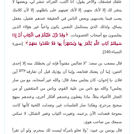
علقك فشنقك، والآخر يقول: أنا أكتب، الجرائد تنشر لي، وبعضها لا
ينشر لك إلا لأنك منهم، إلا لأنك تعينهم على باطلهم، إلا لأن كلامك
يصب فيما يخدمهم، وبعض الناس في الحقيقة عندهم تغفيل، مغفل
يساق، ولذلك الذي يستكمل النفس يكون واعياً غير هؤلاء الذين
يجلسون مع أصحاب الخصومات،
وَقَدْ نَزَّلَ عَلَيْكُمْ فِي الْكِتَابِ أَنْ إِذَا
سَمِعْتُمْ آيَاتِ اللَّهِ يُكْفَرُ بِهَا وَيُسْتَهْزَأُ بِهَا فَلَا تَقْعُدُوا مَعَهُمْ
[سورة
النساء:140].
قال مصعب بن سعد: "لا تجالس مفتوناً فإنه لن يخطئك منه إلا إحدى
[27]
اثنتين: إما أن يفتنك فتتابعه، وإما أن يؤذيك قبل أن تفارقه"
أين
فلان -يا إخوان- كان يجلس معنا، قال: والله غير أصحابه، مع من صار
يجلس؟ والله مع ناس من علية القوم، وناس من المثقفين أو من
التجار الأغنياء مثلاً، ماذا يفعلون وعندهم أفكار أخرى، وعندهم منهج
مبحبح مرحرح، وهكذا صار الجلسات غير، وتعدلت اللحية كأنها كانت
معوجة فتعدلت الآن بزعمه، وتغيرت الثياب وتغير الشكل، لا تمكنن
سمعك من صاحب هوى.
قال يونس بن عبيد: "ولا تخلو بامرأة ليست لك بمحرم، ولو أن تقرأ