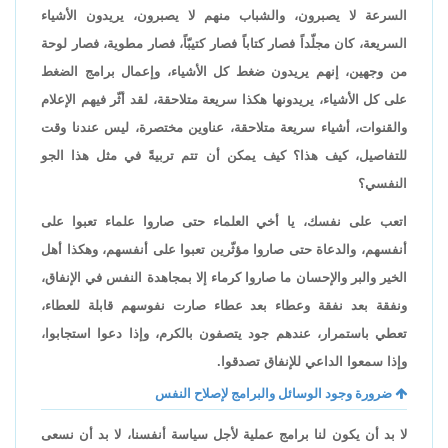
السرعة لا يصبرون، والشباب منهم لا يصبرون، يريدون الأشياء
السريعة، كان مجلّداً فصار كتاباً فصار كتيبّاً، فصار مطوية، فصار لوحة
من وجهين، إنهم يريدون ضغط كل الأشياء، وإعمال برامج الضغط
على كل الأشياء، يريدونها هكذا سريعة متلاحقة، لقد أثّر فيهم الإعلام
والقنوات، أشياء سريعة متلاحقة، عناوين مختصرة، ليس عندنا وقت
للتفاصيل، كيف هذا؟ كيف يمكن أن تتم تربيةً في مثل هذا الجو
النفسي؟
اتعب على نفسك، يا أخي العلماء حتى صاروا علماء تعبوا على
أنفسهم، والدعاة حتى صاروا مؤثّرين تعبوا على أنفسهم، وهكذا أهل
الخير والبر والإحسان ما صاروا كرماء إلا بمجاهدة النفس في الإنفاق،
ونفقة بعد نفقة وعطاء بعد عطاء صارت نفوسهم قابلة للعطاء،
تعطي باستمرار، عندهم جود يتصفون بالكرم، وإذا دعوا استجابوا،
وإذا سمعوا الداعي للإنفاق تصدقوا.
ضرورة وجود الوسائل والبرامج لإصلاح النفس
لا بد أن يكون لنا برامج عملية لأجل سياسة أنفسنا، لا بد أن نسعى