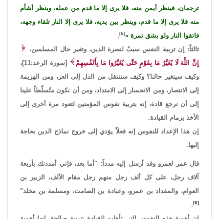
ترجمان، فينظر أيمن منه، فلا يرى إلا ما قدم من عمله، وينظر أشأم
منه فلا يرى إلا ما قدم، وينظر بين يديه، فلا يرى إلا النار تلقاء وجهه،
[5]
فاتقوا النار ولو بشق تمرة
.
ثالثاً: إن تربية النفس سببٌ لنصرة الدين، وتغير حال المسلمين،
إِنَّ اللَّهَ لَا يُغَيِّرُ مَا بِقَوْمٍ حَتَّى يُغَيِّرُوا مَا بِأَنْفُسِهِمْ
[سورة الرعد:11]،
وكيف سيتغير حالنا؟ وكيف سننتقل من الذل إلى العز، ومن الهزيمة
إلى الانتصار، ومن الانحسار إلى الامتداد، ومن أن نكون متُسلّطاً علينا
إلى أن نرجع قادة، إنه بتربية نفوس المؤمنين لتعود مرة أخرى إلى
الأخذ بزمام القيادة.
إن هذا الإعداد للنفوس إنه فعلاً يؤدي إلى خروج نماذج الدين بحاجة
إليها.
قال عمر لعمرو وقد أرسل إليه مدداً: "أما بعد، فإني أمددتك بأربعة
آلاف رجل، على كل ألف رجل منهم رجل مقام الألف، الزبير بن
العوام، والمقداد بن عمرو، وعبادة بن الصامت، ومسلمة بن مخلد"
[6]
.
إن أهمية هذه النفوس التي تأهلت للقيادة بتربية صالحة، إنها أهمية