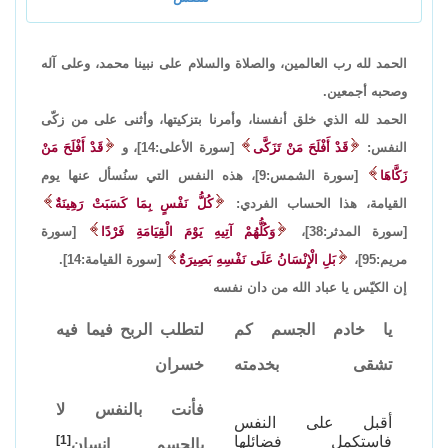
الحمد لله رب العالمين، والصلاة والسلام على نبينا محمد، وعلى آله
وصحبه أجمعين.
الحمد لله الذي خلق أنفسنا، وأمرنا بتزكيتها، وأثنى على من زكّى
النفس:
قَدْ أَفْلَحَ مَنْ تَزَكَّى
[سورة الأعلى:14]، و
قَدْ أَفْلَحَ مَنْ
زَكَّاهَا
[سورة الشمس:9]، هذه النفس التي سنُسأل عنها يوم
القيامة، هذا الحساب الفردي:
كُلُّ نَفْسٍ بِمَا كَسَبَتْ رَهِينَةٌ
[سورة المدثر:38]،
وَكُلُّهُمْ آتِيهِ يَوْمَ الْقِيَامَةِ فَرْدًا
[سورة
مريم:95]،
بَلِ الْإِنْسَانُ عَلَى نَفْسِهِ بَصِيرَةٌ
[سورة القيامة:14].
إن الكيّس يا عباد الله من دان نفسه
يا خادم الجسم كم
لتطلب الربح فيما فيه
تشقى بخدمته
خسران
فأنت بالنفس لا
أقبل على النفس
فاستكمل فضائلها
[1]
بالجسم إنسان