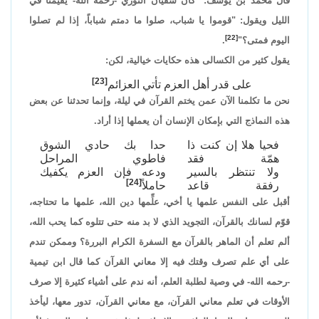
قال محمد بن يوسف: "كان سفيان الثوري -رحمه الله- يقيمنا في
الليل ويقول: "قوموا يا شباب، صلوا ما دمتم شباباً، إذا لم تصلوا
[22]
اليوم فمتى؟"
.
يقول كثير من الكسالى هذه حكايات خيالية، لكن:
[23]
على قدر أهل العزم تأتي العزائم
نحن ما تكلمنا الآن عمن يختم القرآن في ليلة، وإنما تحدثنا عن بعض
هذه النماذج التي بإمكان الإنسان أن يعملها إذا أراد.
فحيا هلا إن كنت ذا
حدا بك حادي الشوق
همّة فقد
فاطوي المراحل
ولا تنتظر بالسير
ودعه فإن العزم يكفيك
[24]
رفقة قاعد
حاملاً
أقبل على النفس علمها يا أخي، علِّمها دين الله، علمها ما تحتاجه،
قوّم لسانك بالقرآن، التجويد الذي لا بد منه حتى تتلوه كما يحب الله،
ألم تعلم أن الماهر بالقرآن مع السفرة الكرام البررة؟ وممكن تندم
على أي علم تصرف وقتك فيه إلا معاني القرآن كما قال ابن تيمية
-رحمه الله- في وصية لطلبة العلم، أنه ندم على أشياء كثيرة إلا صرف
الأوقات في تعلم معاني القرآن، مع معاني القرآن، تدور معها، ليأخذ