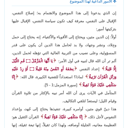
الأمور الداعية لهذا الموضوع
إن الذي يدعونا إلى هذا الموضوع والاهتمام به؛ إصلاح النفس،
الإقبال على النفس، معرفة كيف تكون سياسة النفس، الإقبال عليها
بتزكيتها أمور:
أولاً: إن الدين متين، ويحتاج إلى الأقوياء والأكفياء، إنه يحتاج إلى حمل
وجِلاد، ونشر وجهاد، ولا بد لحامل هذا الدين أن يكون على قدر
المسؤولية، وعلى نصيب من التربية العالية التي تؤهله لحمل الدين،
ألم تر أن الله قال لنبيه في أول الأمر:
يَا أَيُّهَا الْمُزَّمِّلُ ۝ قُمِ اللَّيْلَ
إِلَّا قَلِيلًا
إعداد النفس
نِصْفَهُ أَوِ انْقُصْ مِنْهُ قَلِيلًا ۝ أَوْ زِدْ عَلَيْهِ
وَرَتِّلِ الْقُرْآنَ تَرْتِيلًا
لماذا؟ استعداداً للقضية الكبيرة، قال الله:
إِنَّا
سَنُلْقِي عَلَيْكَ قَوْلًا ثَقِيلًا
[سورة المزمل:1 - 5].
المتأمل في الآيات يرى أن الله أمر نبيه بالإكثار من تلاوة القرآن
وقيام الليل؛ ليستعدّ لتلقي التكاليف.
هذا دينٌ قوي متين، أوامره كبيرة، تنفيذها يحتاج إلى جُهد، وإعداد
النفوس لأجل ذلك،
إِنَّا سَنُلْقِي عَلَيْكَ قَوْلًا ثَقِيلًا
القرآن الثقيل هو:
العظيمة معانيه، الجليلة أوصافه، ولهذا كان ثقيلاً، إنها تبعة ثقيلة، إنها