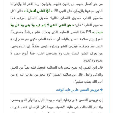
من هو أفضل منهم، بل يثنون عليهم، يقولون: ربنا اغفر لنا ولإخواننا
الذين سبقونا بالإيمان، قال النبي ﷺ:
أيُّ الناس أفضل؟
قالوا: كل
مخموم القلب صدوق اللسان، قالوا: صدوق اللسان نعرفه، فما
مخموم القلب؟ قال:
هو التقي النقي لا إثم فيه ولا بغي ولا غل ولا
[30]
حسد
هذا الصدر السليم الذي يجعلك تنام مرتاحاً مستريحاً،
الفرق بين سلامة الصدر والبله، أن سلامة القلب تكون مع عدم إرادة
الشر بعد معرفته، فيعرف الشر ويحذره، ليس مغفلاً، إن عنده وعي،
هو يعرف الشر، لستُ بخب ولا يخدعني الخب، فما أروع عمر، لا
يخدع ولا يُخدع.
قال ابن القيم: إنه يفتح للعبد باب السلامة فيجعل قلبه نقياً من الغش
والدغل والغل، قال عن سلامة الصدر: "ولا ينجو من عذاب الله إلا من
أتى الله بقلب سليم".
ترويض النفس على رعاية الوقت
إن ترويض النفس على رعاية الوقت، وهذا الليل والنهار الذي يمضي،
واغتنام اللحظات في غاية الأهمية، مهما كان الإنسان عنده قدرات