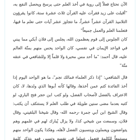
الآن نحتاج فعلاً إلى روية في أخذ العلم حتى يرسخ ويحصل النفع به،
"أقبلت على زيد فقرأت عليه القرآن ثلاث عشرة سنة، كانوا يقرؤون
التلاميذ القرآن عشراً عشراً، ما نتجاوز عشر آيات حتى نعلم ما فيها،
فتعلمنا العلم والعمل جميعاً"
كان الجلوس إلى قوم يعظمون الله، يجلس إلى فلان أبكي مما يبني
في قواعد الإيمان في نفسي، كان الواحد يحس منهم بمنّة العالم
عليه، قال أحمد: "ما أحد مس محبرة ولا قلماً إلا وللشافعي في عنقه
منّة"
قال الشافعي: "إذا ذكر العلماء فمالك نجم"، ما هو الواحد اليوم إذا
أخذ الفائدة كتم عمن أخذها، وقالها كأنه أبوها الذي ولدها، لا، كان
الاعتراف بالفضل لأصحاب الفضل، ولو كتب ابن حجر فتح الباري، لو
كتبه بعدما مضى سنين طويلة في طلب العلم لا يستنكف أن يكتب:
وقال الشيخ ابن أبي جمرة -رحمه الله- وقال شيخنا البلقيني، وقال
فلان، وسمعت من شيخي كذا، ولا يزال يُبارك لهم في علمهم وهم
يتواضعون ويعملون وينسبون الفضل لأهله، وهكذا يكون الواحد منهم
مستمعاً للكلمة فتعمل عملها في نفسه وتسير، فهو يتذكر كلمة