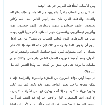
ومن الأسباب أيضاً: قلة المربين في هذا الوقت.
لقد كان زمن السلف زاخراً بالمربين من العلماء، والعبّاد، والزهّاد،
والقادة، والدعاة، الذين كان يلجأ إليهم الناس بعد الله، وكانوا
يجتمعون عليهم فيتعلمون منهم، وينظرون إليهم فيقتدون بهم،
ويأتونهم فيسألونهم، ويلتمسون منهم النصائح، فكم مربياً اليوم يوجد،
ومن هم المؤهلون اليوم لتعليم الشباب وتربيتهم؟ من هم الأهل
اليوم أن يكونوا قادة وقدوات، ولذلك فإن هذه القضية -إقبالك على
نفسك- يا أخي مسئولية كبيرة لمنع تسلسل الضعف واستشرائه في
الأجيال، ومنع أو تبطئة توريث الضعف العلمي والإيماني، وكذلك تجاوز
سلبيات ما يوجد حتى في بعض من يُقتدى به، وكذا النقص الحاصل
عند هؤلاء.
ثم مهما أوتي هؤلاء المربون من المنزلة والمعرفة والفراسة فإنه لا
يمكن معرفة ما في نفس الواحد منهم، وقد يكون فيها من عُجْب
وشهوة ورياء ما لا يعالجه إلا أنت، ويكون فيها من الأدواء ما لا يعرفه
إلا أنت، أنت المسؤول الأول والأخير، ثم إنه قد اكتنف كثيراً من
الجهود التربوية اليوم؛ نقص في البرامج وقلّة، يحتاج الأمر إلى إعانة