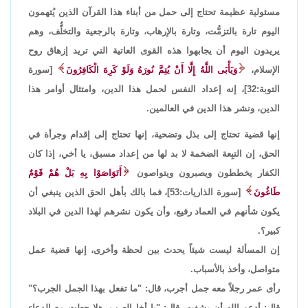
مسئولية عظيمة تحتاج إلى حمل من أبناء هذا القرآن الذين يُتهمون
اليوم تارة بالتزمُّت، وتارة بالإرهاب، وتارة بالرجعية والتخلُّف، وهم
يريدون اليوم أن يجابهوا هذه القوى العاتية التي تريد إزهاق روح
الإسلام،
وَيَأْبَى اللَّهُ إِلَّا أَنْ يُتِمَّ نُورَهُ وَلَوْ كَرِهَ الْكَافِرُونَ
[سورة
التوبة:32]، إنه إعداد النفس لحمل هذا الدين، وامتثال أوامر هذا
الدين، ونشر هذا الدين في العالمين.
إنها قضية تحتاج إلى بذل وتضحية، إنها تحتاج إلى إقدام وجرأة في
الحق، إن التبِعة الضخمة لا بد لها من إعداد مسبق، يا أخي، إذا كان
الكفار يخططون ويصبرون ويتواصون
أَتَوَاصَوْا بِهِ بَلْ هُمْ قَوْمٌ
طَاغُونَ
[سورة الذاريات:53]، فما بالك بأهل الحق الذين ينبغي أن
يكون شأنهم في العماد رفيع، وأن يكون نشرهم لهذا الدين في البلاد
كبير؟.
إن المسألة ليست شيئاً يحدث بين لحظة وأخرى، إنها قضية عمل
متواصل، وأخذ بالأسباب.
رأى عمر رجلاً معه جمل أجرب، قال: "ما تفعل بهذا الجمل الجرب؟"
قال: أدعو الله أن يشفيه، قال: "يا أخا العرب، هلا جعلت مع الدعاء