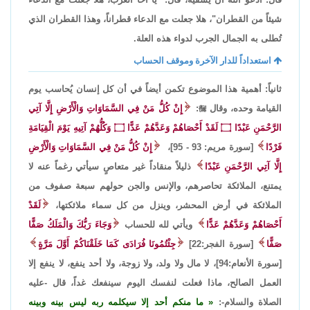
شيئاً من القطران"، هلا جعلت مع الدعاء قطراناً، وهذا القطران الذي
تُطلى به الجمال الجرب لدواء هذه العلة.
استعداداً للدار الآخرة وموقف الحساب
ثانياً: أهمية هذا الموضوع تكمن أيضاً في أن كل إنسان يُحاسب يوم
القيامة وحده، وقال

:
إِنْ كُلُّ مَنْ فِي السَّمَاوَاتِ وَالْأَرْضِ إِلَّا آتِي
الرَّحْمَنِ عَبْدًا ۝ لَقَدْ أَحْصَاهُمْ وَعَدَّهُمْ عَدًّا ۝ وَكُلُّهُمْ آتِيهِ يَوْمَ الْقِيَامَةِ
فَرْدًا
[سورة مريم: 93 - 95]،
إِنْ كُلُّ مَنْ فِي السَّمَاوَاتِ وَالْأَرْضِ
إِلَّا آتِي الرَّحْمَنِ عَبْدًا
ذليلاً منقاداً غير متعاصٍ سيأتي رغماً عنه لا
يمتنع، الملائكة تحاصرهم، والإنس والجن حولهم سبعة صفوف من
الملائكة في أرض المحشر، وينزل من كل سماء ملائكتها،
لَقَدْ
أَحْصَاهُمْ وَعَدَّهُمْ عَدًّا
ويأتي لله للحساب
وَجَاءَ رَبُّكَ وَالْمَلَكُ صَفًّا
صَفًّا
[سورة الفجر:22]
جِئْتُمُونَا فُرَادَى كَمَا خَلَقْنَاكُمْ أَوَّلَ مَرَّةٍ
[سورة الأنعام:94]، لا مال ولا ولد، ولا زوجة، ولا أحد ينفع، لا ينفع إلا
العمل الصالح، ماذا فعلت لنفسك اليوم سينفعك غداً، قال -عليه
الصلاة والسلام-:
ما منكم أحد إلا سيكلمه ربه ليس بينه وبينه