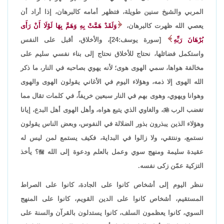
المربي والشيخ سنين طويلة، فتظهر أمامه كالبرهان، إذا أراد أن
يعصي الله ظهرت كالبرهان،
وَلَقَدْ هَمَّتْ بِهِ وَهَمَّ بِهَا لَوْلَا أَنْ رَأَى
بُرْهَانَ رَبِّهِ
[سورة يوسف:24]،
والأخلاق، أقبل على النفس
واستكمل فضائلها، نحتاج للأخلاق نحتاج إلى بناء نفسي سليم على
مخالفة هواها، سمي الهوى هوى؛ لأنه يهوي بصاحبه في النار، ما ذكر
الله الهوى إلا ذمه، وهؤلاء اليوم في الأغاني يقولون الهوى والهوى
وهوانا ويهوي، وهوى بهم في النار سبعين خريفاً، في كلمات تقال مما
تغضب الرب

، والغاوي الذي يتبع هواه، وأهل الهوى أهل البدع، إيانا
وهؤلاء الذين يبذرون بذور الضلالة في النفوس، وبعض الناس يقولون
نستمع، وننتقي، ولا زالوا في البداية، فكيف يستمع لمن ليس له
عقيدة سليمة ومنهج سوي وعمل بالعلم ودعوة إلى الله

؟ يأخذ
التزكية عمّن زكى نفسه.
ننظر اليوم إلى أشخاص كانوا على الجادة، كانوا على الصراط
المستقيم، أشخاص كانوا على الدين القويم، كانوا على المنهج
السوي، كانوا يعظمون السلف، كانوا يستدلون بالقرآن والسنة على