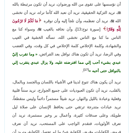
أن نؤسسها على تقوى من الله ورضوان، نريد أن تكون مرتبطة بالله

، نريد التزكية الحقيقية، نريد أن نعبد الله كأننا نراه، نريد أن نخشى
الله

، نريد أن نعظمه، وأن نلجأ إليه وأن نوقره
مَا لَكُمْ لَا تَرْجُونَ
لِلَّهِ وَقَارًا
[سورة نوح:13]، وأن نخافه بالغيب

، وسواء كنا مع
الناس ما كنا مع الناس نخشى الله، نسأله الخشية في الغيب
والشهادة، وكلمة الإخلاص كلمة الإخلاص في كل وقت، وفي الغضب
وفي الرضا، نريد أن تكون هناك نوافل بعد الفرائض،
وما تقرب إليّ
عبدي بشيء أحب إلي مما افترضته عليه، ولا يزال عبدي يتقرب إلي
[17]
بالنوافل حتى أحبه
.
نريد أن يكون هناك تنوع لدينا في الأشياء باللسان وبالجسد وبالمال،
بالقلب، نريد أن تكون العبوديات على جميع الجوارح، نريد سنناً قلبية
وفعلية وعبادة بالليل والنهار، نريد شيئاً مستمراً دائماً وليس منقطعاُ،
نريد عبادات متدرجة ترتقي حتى يحافظ الإنسان على صلاة ليل
طويلة، وعلى صدقات كثيرة، وأعمال بر وخير مستمرة، نريد أن
نعرف الأولويات، فنقدم الواجب على المستحب، نريد أن نعرف
فروض الكفايات، وفرض الكفاية عينٌ ما لم تحصل الكفاية، ونريد أن