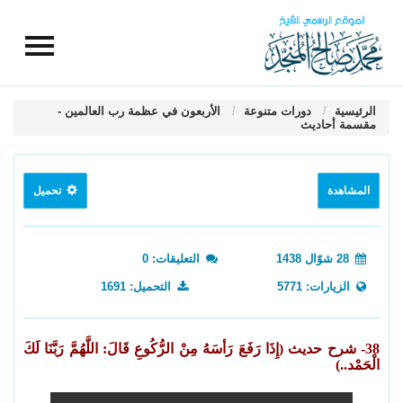
الرئيسية
دورات متنوعة
الأربعون في عظمة رب العالمين -
مقسمة أحاديث
المشاهدة
تحميل
28 شوّال 1438
التعليقات: 0
الزيارات: 5771
التحميل: 1691
38- شرح حديث (إِذَا رَفَعَ رَأسَهُ مِنْ الرُّكُوعِ قَالَ: اللَّهُمَّ رَبَّنَا لَكَ
الْحَمْد..)