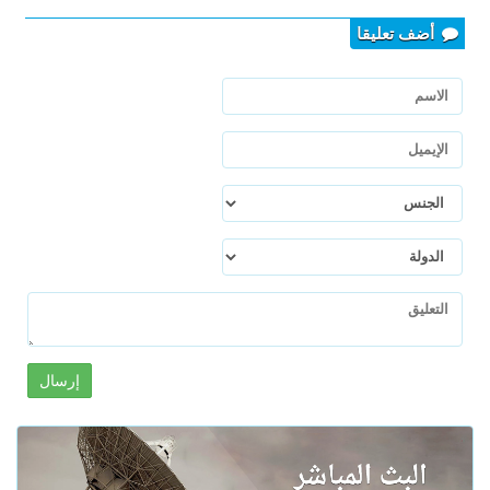
أضف تعليقا
إرسال