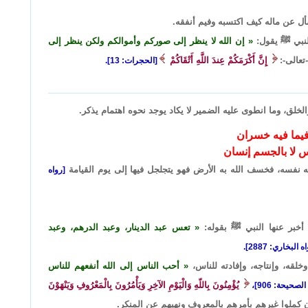
أل عن ماله كيف اكتسبه وفيم أنفقه.
لنبي ﷺ يقول:
إن الله لا ينظر إلى صوركم وأموالكم ولكن ينظر إلى
عالى-:
إِنَّ أَكْرَمَكُمْ عِندَ اللَّهِ أَتْقَاكُمْ
[الحجرات: 13].
لخلق، وما انطوى عليه الضمير لا يكاد يوجد نحوه اهتمام يذكر.
فيما فيه خسران
س لا بالجسم إنسان
 نفسه، فخسف الله به الأرض فهو يتجلجل فيها إلى يوم القيامة
[رواه
د أخبر عنها النبي ﷺ بقوله:
تعس عبد الدينار، وعبد الدرهم، وعبد
لبخاري: 2887].
وخلقه، وإنتاجه، وإفادته للناس،
أحب الناس إلى الله أنفعهم للناس
يُؤْمِنُونَ بِاللّهِ وَالْيَوْمِ الآخِرِ وَيَأْمُرُونَ بِالْمَعْرُوفِ وَيَنْهَوْنَ
ن كملوا غيرهم بأمرهم بالمعروف ونهيهم عن المنكر.