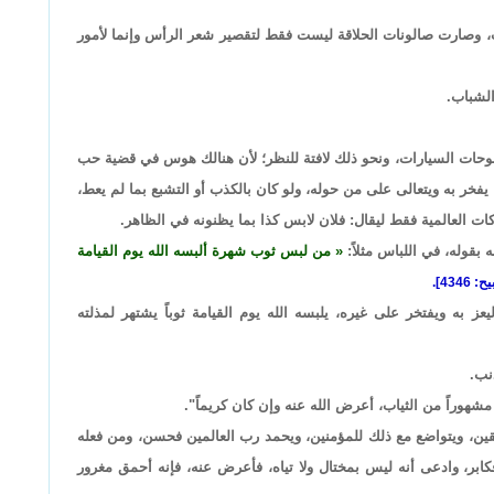
ب، وصارت صالونات الحلاقة ليست فقط لتقصير شعر الرأس وإنما لأمور
الشباب.
 لوحات السيارات، ونحو ذلك لافتة للنظر؛ لأن هنالك هوس في قضية حب
فخر به ويتعالى على من حوله، ولو كان بالكذب أو التشبع بما لم يعط،
ات العالمية فقط ليقال: فلان لابس كذا بما يظنونه في الظاهر.
بقوله، في اللباس مثلاً:
من لبس ثوب شهرة ألبسه الله يوم القيامة
عز به ويفتخر على غيره، يلبسه الله يوم القيامة ثوباً يشتهر لمذلته
نب.
هوراً من الثياب، أعرض الله عنه وإن كان كريماً".
افقين، ويتواضع مع ذلك للمؤمنين، ويحمد رب العالمين فحسن، ومن فعله
فكابر، وادعى أنه ليس بمختال ولا تياه، فأعرض عنه، فإنه أحمق مغرور