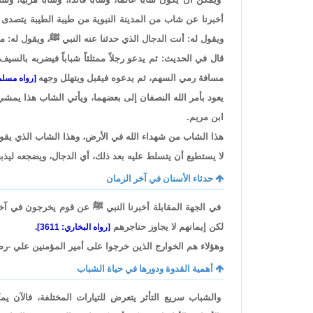
أخبرنا عن شاب من المدينة النبوية من طيبة الطيبة يتصدى ل
ويقول له: أنت الدجال الذي حدثنا عنه النبي ﷺ، ويقول له: ما
قال في الحديث: ثم يدعو رجلاً ممتلئاً شباباً فيضربه بالسي
مسافة رمي السهم، ثم يدعوه فيقبل ويتهلل وجهه
[رواه مسلم: 2937، وابن ماجه: 
يعود بأمر الله النصفان إلى بعضهما، ويأتي الشاب هذا يمشي
ابن مريم.
هذا الشاب من شهداء الله في الأرض، وهذا الشاب الذي يقول ل
لا يستطيع أن يتسلط عليه بعد ذلك، أي الدجال، ويضجعه ليذبحه
حدثاء الأسنان في آخر الزمان
في الجهة المقابلة أخبرنا النبي ﷺ عن قوم يخرجون في آخر 
لكن إيمانهم لا يجاوز حناجرهم
[رواه البخاري: 3611].
وهؤلاء هم الخوارج الذين خرجوا على أمير المؤمنين علي -رض
أهمية القدوة ودورها في حياة الشباب
والشباب سريع التأثر يتعرض للتيارات المختلفة، فالآن يم