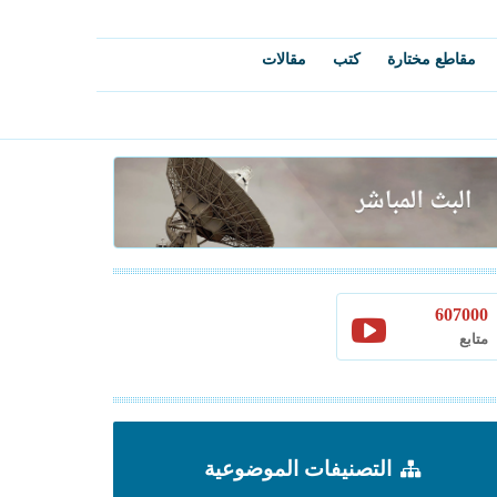
مقاطع مختارة
كتب
مقالات
607000
متابع
التصنيفات الموضوعية