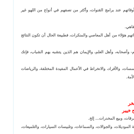
نات تنشر بين الشباب فـ 75% يقضون أوقاتهم عند برامج القنوات، وأكثر من نصفهم في أنواع من اللهو غير
تهم هؤلاء من أهل المعاصي والمنكرات، فطبيعة الحال أن تكون النتائج
- وأصحابه، وأهل العلم، والإيمان هم الذين يتشبه بهم الشباب، فإنك
ات، والأفراد، والانخراط في الأعمال المفيدة المختلفة، والرياضات
أمة.
خر
 خيبر
قات، وبيع المخدرات... إلخ.
 الموديلات، والجوالات، والسماعات، وتلبيسات السيارات، والتلميعات،