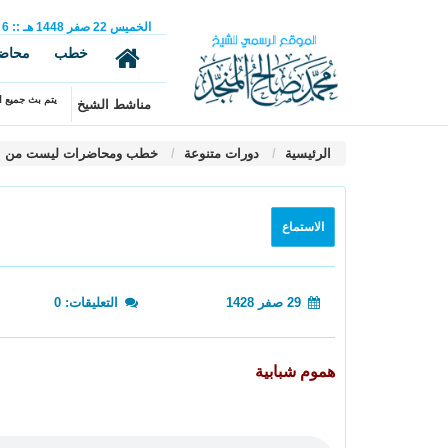
الخميس
22
صفر
1448 هـ
::
6
خطب
محاض
يتم بث جميع ال
مناشط الشيخ
الرئيسية
دورات متنوعة
خطب ومحاضرات ليست من ال
الاستماع
29 صفر 1428
التعليقات: 0
هموم شبابية