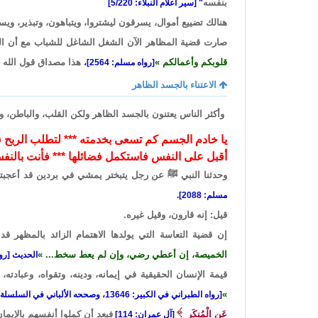
بنفسه
" [سير أعلام النبلاء: 5/220]
هنالك تضييع أموال، يسرقون ليشتروا، ويتباهون، وتبذير، ويس
صارت قضية المظاهر الآن الشغل الشاغل للشباب مع أن ا
قلوبكم وأعمالكم
هذا مصداق قول الله -ت
[رواه مسلم: 2564]،
الاعتناء بالجسد الظاهر
وأكثر الناس يعتنون بالجسد الظاهر ولكن القلب، والباطن، وا
يا خادم الجسم كم تسعى بخدمته *** لتطلب الربح 
أقبل على النفس فاستكمل فضائلها *** فأنت بالنف
وحدثنا النبي ﷺ عن رجل يتبختر يمشي في بردين قد أعجبته
مسلم: 2088].
قيل: إنه قارون، وقيل غيره.
إن قضية التعاسة التي يولدها الاهتمام الزائد بالمظهر ق
الخميصة، إن أعطي رضي، وإن لم يعط سخط...
الحديث [رواه ا
قيمة الإنسان الحقيقية في إيمانه، ودينه، وتقواه، وعبادته، 
[رواه الطبراني في الكبير: 13646، وصححه الألباني في السلسلة الصحيحة: 906]،
عَنِ الْمُنكَرِ
فبعد أن كملوا أنفسهم بالإيما
[آل عمران: 114]