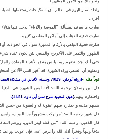
ونحو ذلك من الأمور المظهرية.
ولذلك صار اليوم في عالم الزينة مكياجات يستعملها الشبا
أخرى.
صارت ما يعرف بمسألة: "الموضة والأزياء" يدخل فيها هؤلاء 
صارت قضية الذهاب إلى أماكن المعاصي كثيرة.
صارت قضية التباهي بالأرقام المميزة سواء في الجوالات أو
الظهور، والتميز على الآخرين، والسعي لئن يكون عنده شيء ي
حتى أنك نجد بعضهم ربما يلبس بعض الأشياء المقلدة والمارك
ومعلوم أن السعي وراء الشهرة، قد أخبر النبي ﷺ عن أصحابه 
ثوباً مثله
[رواه أبو داود: 4029، وحسنه الألباني في مشكاة المصابيح: 4346].
قال ابن رسلان -رحمه الله-: لأنه لبس الشهرة في الدنيا لي
واحتقاره بينهم.
[عون المعبود شرح سنن أبي داود: 11/51].
تشتهر مذلته واحتقاره بينهم عقوبة له والعقوبة من جنس الذ
قال شهر -رحمه الله-: "من ركب مشهوراً من الدواب، ولبس مش
قال الذهبي -رحمه الله-: "من فعله ليعز الدين، ويرغم المن
بذخاً وتيهاً وفخراً أذله الله وأعرض عنه، فإن عوتب ووعظ 