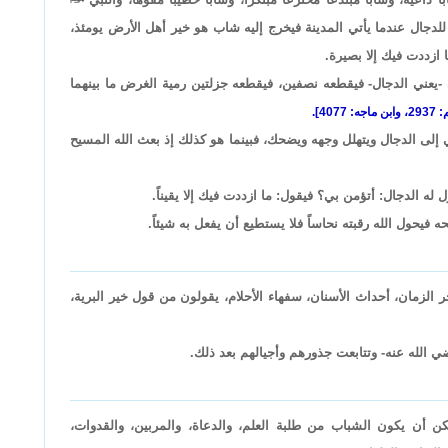
لدجال عندما يأتي المدينة فيخرج إليه شاب هو خير أهل الأرض يومئذ،
 ازددت فيك إلا بصيرة.
ف -يعني الدجال- فيقطعه نصفين، فيقطعه جزلتين رمية الغرض ما بينهما
4077].
 إلى الدجال ويتهلل وجهه ويضحك، فبينما هو كذلك إذ بعث الله المسيح
ه الدجال: أتؤمن بي؟ فيقول: ما ازددت فيك إلا يقيناً.
 فيحول الله رقبته نحاساً فلا يستطيع أن يفعل به شيئاً.
الزمان، أحداث الأسنان، سفهاء الأحلام، يقولون من قول خير البرية،
ي الله عنه- وتتابعت جذورهم وأجيالهم بعد ذلك.
كن أن يكون الشباب من طلبة العلم، والدعاة، والمربين، والقدوات،