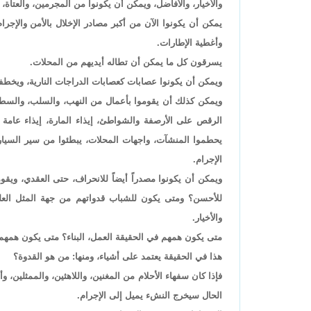
والأخيار، والأفاضل، ويمكن أن يكونوا من المجرمين، والعتاة، و
يمكن أن يكونوا الآن من أكبر مصادر الإخلال بالأمن والإجر
وأغطية الإطارات.
يسرقون كل ما يمكن أن تطاله أيديهم من المحلات.
ويمكن أن يكونوا عصابات كعصابات الدراجات النارية، ويخطفو
ويمكن كذلك أن يقوموا بأعمال من النهب، والسلب، والسطو.
الرقص على الأرصفة والشواطئ، إيذاء المارة، إيذاء عامة
يحطموا المنشآت، واجهات المحلات، يبطئوا من سير السيارا
الإجرام.
ويمكن أن يكونوا مصدراً أيضاً للانحراف، حتى العقدي، ويقوم
للأحسن؟ ومتى يكون للشباب قدواتهم من جهة المثل العلي
والأخيار.
متى يكون همهم في الحقيقة العمل، البناء؟ متى يكون همهم ال
هذا في الحقيقة يعتمد على أشياء، ومنها: من هو القدوة؟
فإذا كان سفهاء الأحلام من المغنين، واللاهثين، والممثلين، 
الحال سيخرج النشء يميل إلى الإجرام.