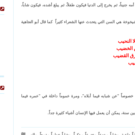
جنيناً، ثم يخرج إلى الدنيا فيكون طفلاً، ثم يبلغ أشده، فيكون شاباً،
خوخة هي السن التي يتحدث عنها الشعراء كثيراً كما قال أبو العتاهية
ا النحيب
س الخضيب
رق القضيب
شيب
 خصوصاً "عن شبابه فيما أبلاه"، ومرة عموماً داخلة في "عمره فيما
عين سنة، يمكن أن يعمل فيها الإنسان أشياء كثيرة جداً.
اً داعية، وشاباً مبتدعاً مخترعاً مبتكراً، وشاباً خطيباً مفوهاً، والنبي ﷺ