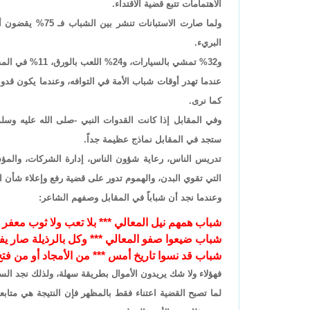
الاهتمامات تتبع قضية الاقتداء.
ولما صارت الاستبا
البريء.
و32% تمشي بالسيارات، و24% اللعب بالورق، 11% في المقاهي.
عندما تهدر أوقات شباب الأمة في التوافه، وعندما يكون قدوا
كما نرى.
وفي المقابل إذا كانت القدوات النبي -صلى الله عليه وسلم
ستجد في المقابل نماذج عظيمة جداً.
تدريس الناس، رعاية شؤون الناس، إدارة الشركات، والمؤسس
التي تقوي البدن، والهموم تدور على قضية رفع وإعلاء شأن ال
وعندما نجد أن شباباً في المقابل وصفهم الشاعر:
شباب همهم نيل المعالي *** بلا تعب ولا ثوب معفر
شباب ضيعوا صفو المعالي *** وكل بالرذيلة صار يف
شباب قد نسوا تاريخ أمس *** من الأمجاد أو من فتح
فهؤلاء ولا شك يريدون الأموال بطريقة سهلة، ولذلك نجد السر
لما تصبح القضية اعتناء فقط بالمظهر فإن النتيجة هي متابعة