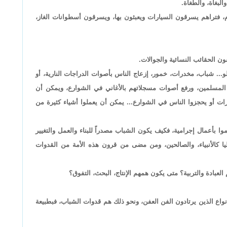
البغاة، والطغاة.
ام، فتراهم يسرقون السيارات ويعبثون بها، ويسرقون أسطوانات الغاز،
ن الحقائب النسائية والجوالات.
.. شباب، مخدرات، خمور، إزعاج الناس بأصوات الدراجات النارية، أو
 المسلمين، ورفع أصوات مسجلاتهم بالأغاني في الشوارع، ويمكن أن
ت أو يحجزوا الناس في الشوارع... يمكن أن يعملوا أشياء كثيرة من
وا بأعمال إجرامية، فكيف يكون الشباب مصدراً للبناء والعمل والتغيير
ا كالأنبياء، والصالحين، ومن مضى من قرون هذه الأمة من القدوات
عبادة والتربية؟ متى يكون همهم الإنتاج، البحث، التفوق؟
وأنواع الذين يرتادون الفن العفن، ونحو ذلك هم قدوات الشباب، فبطبيعة