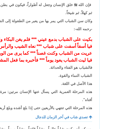
فإن الله

خلق الإنسان وجعل له أطواراً، فيكون في بطن أمه 
ثم كهلاً، ثم شيخاً.
وكان سن الشباب التي يمر بها من يعبر من الطفولة إلى الشي
-رحمه الله-:
بكيت على الشباب بدمع عيني *** فلم يغن البكاء ول
فيا أسفاً أسفت على شباب *** نعاه الشيب والرأ
عريت من الشباب وكنت غصناً *** كما يرى من الو
فيا ليت الشباب يعود يوماً *** فأخبره بما فعل الم
فالشباب هو الفتاء والحداثة.
الشباب النماء والقوة.
هذا الأصل في اللغة.
هذه المرحلة العمرية التي يسأل عنها الإنسان مرتين: مرة
أفناه".
هذه المرحلة التي تنتهي بالأربعين حتى إذا بلغ أشده وبلغ أرب
تصدي شاب في آخر الزمان للدجال
ويمكن أن يكون شاباً عالماً، وشاباً قائداً، وشاباً مربياً، وشاب